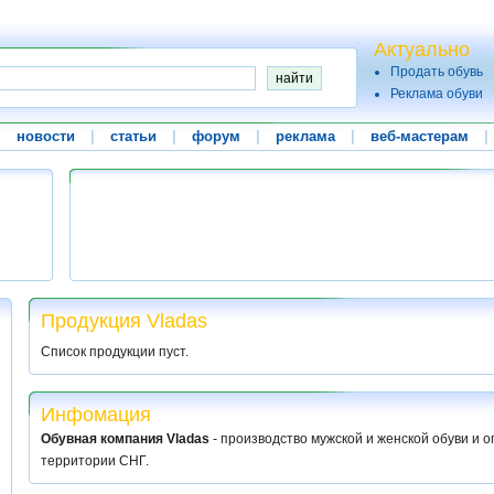
Актуально
Продать обувь
Реклама обуви
|
новости
|
статьи
|
форум
|
реклама
|
веб-мастерам
|
Продукция Vladas
Список продукции пуст.
Инфомация
Обувная компания Vladas
- производство мужской и женской обуви и 
территории СНГ.