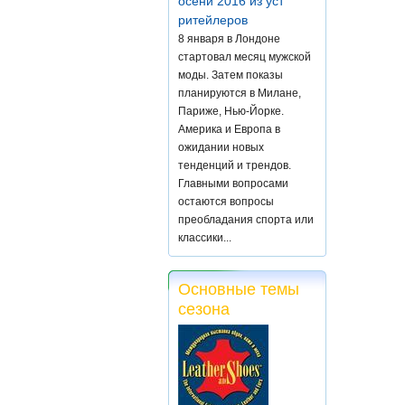
осени 2016 из уст
ритейлеров
8 января в Лондоне
стартовал месяц мужской
моды. Затем показы
планируются в Милане,
Париже, Нью-Йорке.
Америка и Европа в
ожидании новых
тенденций и трендов.
Главными вопросами
остаются вопросы
преобладания спорта или
классики...
Основные темы
сезона