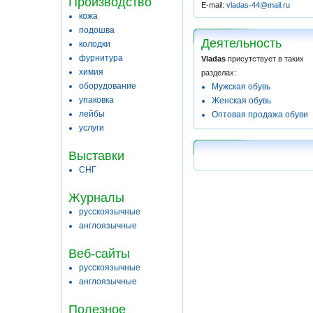
Производство
E-mail:
vladas-44@mail.ru
кожа
подошва
Деятельность
колодки
фурнитура
Vladas
присутствует в таких
химия
разделах:
оборудование
Мужская обувь
упаковка
Женская обувь
лейбы
Оптовая продажа обуви
услуги
Выставки
СНГ
Журналы
русскоязычные
англоязычные
Веб-сайты
русскоязычные
англоязычные
Полезное