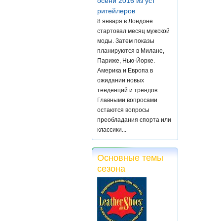
осени 2016 из уст
ритейлеров
8 января в Лондоне
стартовал месяц мужской
моды. Затем показы
планируются в Милане,
Париже, Нью-Йорке.
Америка и Европа в
ожидании новых
тенденций и трендов.
Главными вопросами
остаются вопросы
преобладания спорта или
классики...
Основные темы
сезона