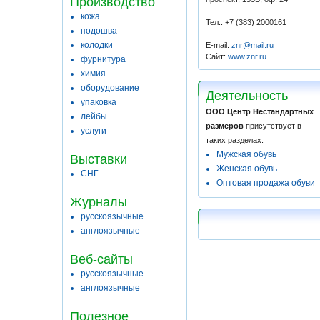
Производство
кожа
Тел.: +7 (383) 2000161
подошва
колодки
E-mail:
znr@mail.ru
Сайт:
www.znr.ru
фурнитура
химия
оборудование
Деятельность
упаковка
ООО Центр Нестандартных
лейбы
размеров
присутствует в
услуги
таких разделах:
Мужская обувь
Выставки
Женская обувь
СНГ
Оптовая продажа обуви
Журналы
русскоязычные
англоязычные
Веб-сайты
русскоязычные
англоязычные
Полезное