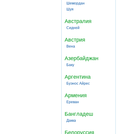
Шемордан
Шуя
Австралия
Сидней
Австрия
Вена
Азербайджан
Баку
Аргентина
Буэнос Айрес
Армения
Ереван
Бангладеш
Дакка
Белоруссия