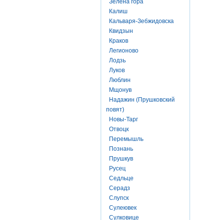
Зелена гора
Калиш
Кальваря-Зебжидовска
Квидзын
Краков
Легионово
Лодзь
Луков
Люблин
Мщонув
Надажин (Прушковский
повят)
Новы-Тарг
Отвоцк
Перемышль
Познань
Прушкув
Русец
Седльце
Серадз
Слупск
Сулеювек
Сулковице