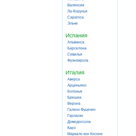
Валенсия
Ла-Корунья
Сарагоса
Эльче
Испания
Альманса
Барселона
Севилья
Фуэнхирола
Италия
Аверса
Арциньяно
Болонья
Брешиа
Верона
Галено Фуцечио
Гарласко
Домодоссола
Карэ
Маркало кон Косоне