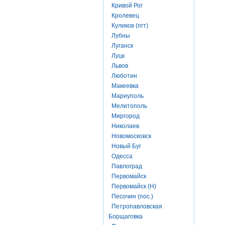
Кривой Рог
Кролевец
Куликов (пгт)
Лубны
Луганск
Луцк
Львов
Люботин
Макеевка
Мариуполь
Мелитополь
Миргород
Николаев
Новомосковск
Новый Буг
Одесса
Павлоград
Первомайск
Первомайск (Н)
Песочин (пос.)
Петропавловская
Борщаговка