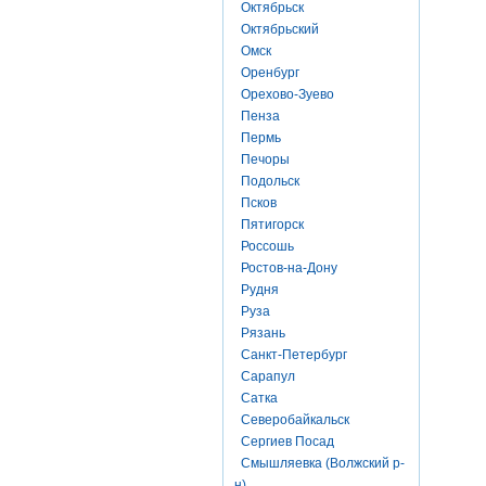
Октябрьск
Октябрьский
Омск
Оренбург
Орехово-Зуево
Пенза
Пермь
Печоры
Подольск
Псков
Пятигорск
Россошь
Ростов-на-Дону
Рудня
Руза
Рязань
Санкт-Петербург
Сарапул
Сатка
Северобайкальск
Сергиев Посад
Смышляевка (Волжский р-
н)