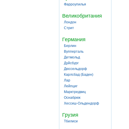
Фарроупилья
Великобритания
Лондон
Стрит
Германия
Берлин
Вупперталь
Детмольд
Дуйсбург
Дюссельдорф
Карлсбад (Баден)
Лар
Лейпциг
Марктредвиц
Оснабрюк
Хессиш-Ольдендорф
Грузия
Тбилиси