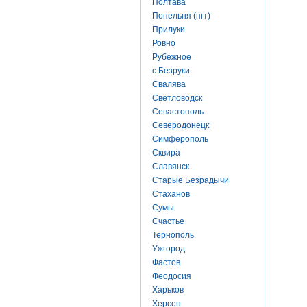
Полтава
Попельня (пгт)
Прилуки
Ровно
Рубежное
с.Безруки
Свалява
Светловодск
Севастополь
Северодонецк
Симферополь
Сквира
Славянск
Старые Безрадычи
Стаханов
Сумы
Счастье
Тернополь
Ужгород
Фастов
Феодосия
Харьков
Херсон