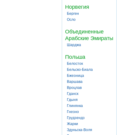
Норвегия
Берген
Осло
Объединенные
Арабские Эмираты
Шарджа
Польша
Белосток
Бельско-Биала
Бжезница
Варшава
Вроцлав
Гданск
Гдыня
Глинянка
Гнезно
Грудзендз
Жарки
Здуньска-Воля