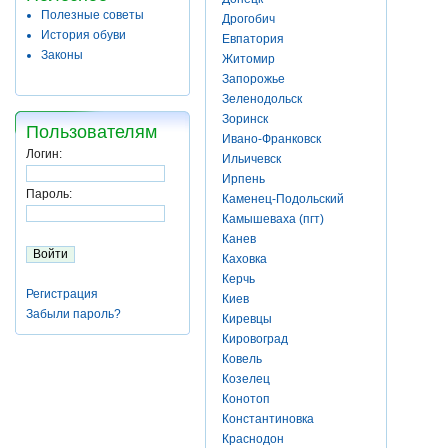
Полезные советы
Дрогобич
История обуви
Евпатория
Законы
Житомир
Запорожье
Зеленодольск
Зоринск
Пользователям
Ивано-Франковск
Логин:
Ильичевск
Ирпень
Пароль:
Каменец-Подольский
Камышеваха (пгт)
Канев
Каховка
Керчь
Регистрация
Киев
Забыли пароль?
Киревцы
Кировоград
Ковель
Козелец
Конотоп
Константиновка
Краснодон