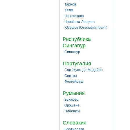
Тарнов
Хелм
Ченстохова
Червёнка-Лещины
Юзефув (Отвоцкий повят)
Республика
Сингапур
Сингапур
Португалия
Сан-Жуан-да-Мадейра
Синтра
Фелгейраш
Румыния
Бухарест
Орэштие
Плоешти
Словакия
Братислава