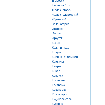
Егоревск
Екатеринбург
Железногорск
Железнодорожный
Жуковский
Зеленогорск
Иваново
Ижевск
Иркутск
Казань
Калининград
Калуга
Каменск-Уральский
Карталы
Кимры
Киров
Копейск
Костерёво
Кострома
Краснодар
Красноярск
Кудиново село
Кузнецк