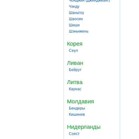
Чонджин (Джинджианг)
Чэнду
Шаньтоу
Шаосин
Шиши
Шэньчжень
Корея
Сеул
Ливан
Бейрут
Литва
Каунас
Молдавия
Бендеры
Кишинев
Нидерланды
Соест