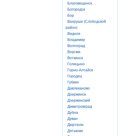
Благовещенск
Богородск
Бор
Вахруши (Слободской
район)
Видное
Владимир
Волгоград
Ворсма
Воткинск
Голицыно
Горно-Алтайск
Городец
Губкин
Давлеканово
Дзержинск
Дзержинский
Димитровград
Дубна
Дуван
Дюртюли
Дятьково