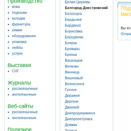
Производство
Белая Церковь
кожа
Под
Белгород-Днестровский
подошва
маг
Белогорск
колодки
Бердычев
фурнитура
Бердянск
Вы хо
химия
Борисовка
Отпра
оборудование
Бородянка
упаковка
Боярка
лейбы
Бровары
услуги
Брянка
Васильков
Выставки
Вилково
СНГ
Винница
Вишневый
Журналы
Вознесенск
русскоязычные
Гатное
англоязычные
Деражня
Дергачи
Веб-сайты
Джанкой
русскоязычные
Днепродзержинск
англоязычные
Днепропетровск
Довжик
Полезное
Донецк