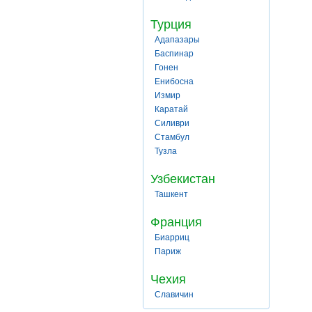
Турция
Адапазары
Баспинар
Гонен
Енибосна
Измир
Каратай
Силиври
Стамбул
Тузла
Узбекистан
Ташкент
Франция
Биарриц
Париж
Чехия
Славичин