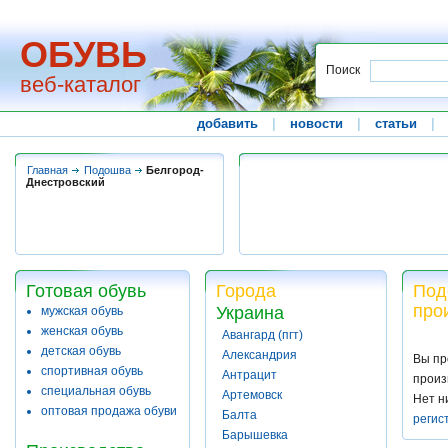
ОБУВЬ
Поиск
веб-каталог
добавить
|
новости
|
статьи
|
Главная
Подошва
Белгород-
Днестровский
Готовая обувь
Города
Под
про
Украина
мужская обувь
женская обувь
Авангард (пгт)
детская обувь
Александрия
Вы пр
спортивная обувь
Антрацит
произ
специальная обувь
Артемовск
Нет н
оптовая продажа обуви
Балта
регис
Барышевка