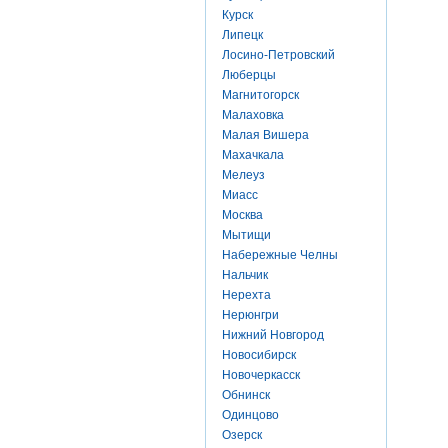
Курск
Липецк
Лосино-Петровский
Люберцы
Магнитогорск
Малаховка
Малая Вишера
Махачкала
Мелеуз
Миасс
Москва
Мытищи
Набережные Челны
Нальчик
Нерехта
Нерюнгри
Нижний Новгород
Новосибирск
Новочеркасск
Обнинск
Одинцово
Озерск