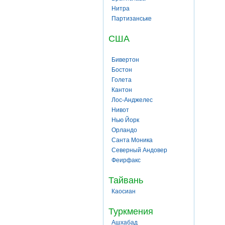
Нитра
Партизанське
США
Бивертон
Бостон
Голета
Кантон
Лос-Анджелес
Нивот
Нью Йорк
Орландо
Санта Моника
Северный Андовер
Феирфакс
Тайвань
Каосиан
Туркмения
Ашхабад