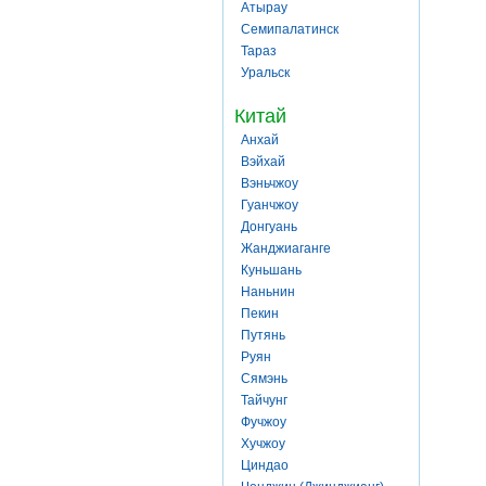
Атырау
Семипалатинск
Тараз
Уральск
Китай
Анхай
Вэйхай
Вэньчжоу
Гуанчжоу
Донгуань
Жанджиаганге
Куньшань
Наньнин
Пекин
Путянь
Руян
Сямэнь
Тайчунг
Фучжоу
Хучжоу
Циндао