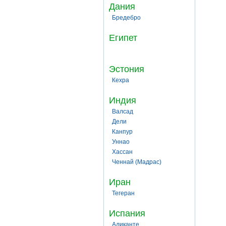
Дания
Бредебро
Египет
Эстония
Кехра
Индия
Валсад
Дели
Канпур
Уннао
Хассан
Ченнай (Мадрас)
Иран
Тегеран
Испания
Аликанте