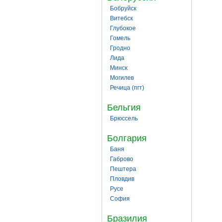
Бобруйск
Витебск
Глубокое
Гомель
Гродно
Лида
Минск
Могилев
Речица (пгт)
Бельгия
Брюссель
Болгария
Баня
Габрово
Пештера
Пловдив
Русе
София
Бразилия