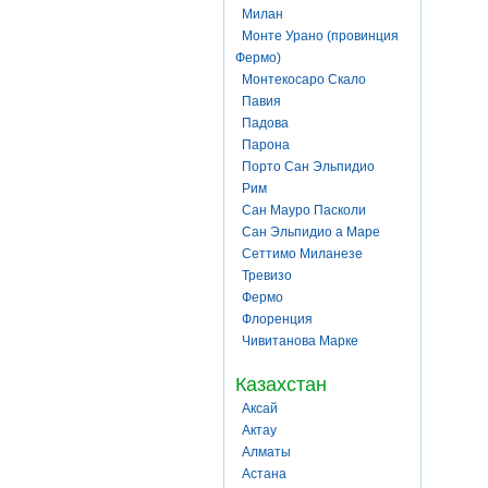
Милан
Монте Урано (провинция
Фермо)
Монтекосаро Скало
Павия
Падова
Парона
Порто Сан Эльпидио
Рим
Сан Мауро Пасколи
Сан Эльпидио а Маре
Сеттимо Миланезе
Тревизо
Фермо
Флоренция
Чивитанова Марке
Казахстан
Аксай
Актау
Алматы
Астана