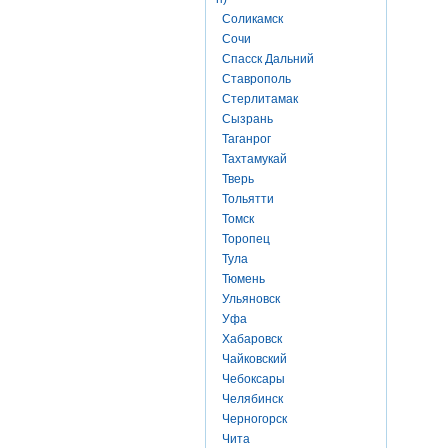
Соликамск
Сочи
Спасск Дальний
Ставрополь
Стерлитамак
Сызрань
Таганрог
Тахтамукай
Тверь
Тольятти
Томск
Торопец
Тула
Тюмень
Ульяновск
Уфа
Хабаровск
Чайковский
Чебоксары
Челябинск
Черногорск
Чита