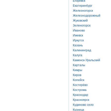
Егоревск
Екатеринбург
Железногорск
Железнодорожный
Жуковский
Зеленогорск
Иваново
Ижевск
Иркутск
Казань
Калининград
Калуга
Каменск-Уральский
Карталы
Кимры
Киров
Копейск
Костерёво
Кострома
Краснодар
Красноярск
Кудиново село
Кузнецк