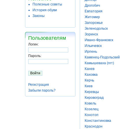
Полезные советы
Дрогобич
История обуви
Евпатория
Законы
Житомир
Запорожье
Зеленодольск
Зоринск
Пользователям
Ивано-Франковск
Логин:
Ильичевск
Ирпень
Пароль:
Каменец-Подольский
Камышеваха (пгт)
Канев
Каховка
Керчь
Регистрация
Киев
Забыли пароль?
Киревцы
Кировоград
Ковель
Козелец
Конотоп
Константиновка
Краснодон