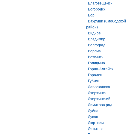
Благовещенск
Богородск
Бор
Вахруши (Слободской
район)
Видное
Владимир
Волгоград
Ворсма
Воткинск
Голицыно
Горно-Алтайск
Городец
Губкин
Давлеканово
Дзержинск
Дзержинский
Димитровград
Дубна
Дуван
Дюртюли
Дятьково