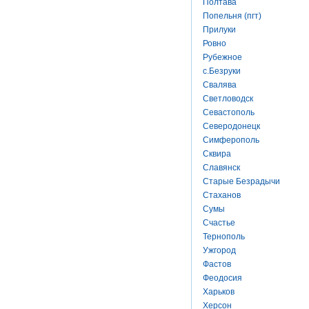
Полтава
Попельня (пгт)
Прилуки
Ровно
Рубежное
с.Безруки
Свалява
Светловодск
Севастополь
Северодонецк
Симферополь
Сквира
Славянск
Старые Безрадычи
Стаханов
Сумы
Счастье
Тернополь
Ужгород
Фастов
Феодосия
Харьков
Херсон