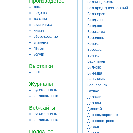
Производство
Белая Церковь
кожа
Белгород-Днестровский
подошва
Белогорск
колодки
Бердычев
фурнитура
Бердянск
химия
Борисовка
оборудование
Бородянка
упаковка
Боярка
лейбы
Бровары
услуги
Брянка
Васильков
Выставки
Вилково
СНГ
Винница
Вишневый
Журналы
Вознесенск
русскоязычные
Гатное
англоязычные
Деражня
Дергачи
Веб-сайты
Джанкой
русскоязычные
Днепродзержинск
англоязычные
Днепропетровск
Довжик
Полезное
Донецк