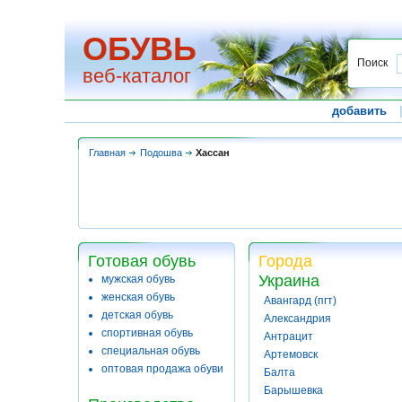
ОБУВЬ
Поиск
веб-каталог
добавить
Главная
Подошва
Хассан
Готовая обувь
Города
Украина
мужская обувь
женская обувь
Авангард (пгт)
детская обувь
Александрия
спортивная обувь
Антрацит
специальная обувь
Артемовск
оптовая продажа обуви
Балта
Барышевка