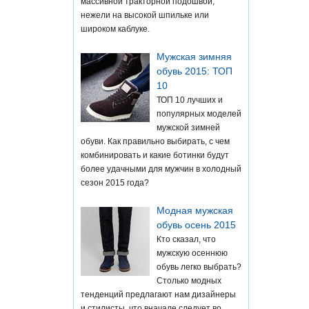
массивной тракторной подошвой,
нежели на высокой шпильке или
широком каблуке.
Мужская зимняя
обувь 2015: ТОП
10
ТОП 10 лучших и
популярных моделей
мужской зимней
обуви. Как правильно выбирать, с чем
комбинировать и какие ботинки будут
более удачными для мужчин в холодный
сезон 2015 года?
Модная мужская
обувь осень 2015
Кто сказал, что
мужскую осеннюю
обувь легко выбрать?
Столько модных
тенденций предлагают нам дизайнеры
и стилисты, что вначале следует во