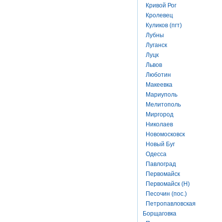
Кривой Рог
Кролевец
Куликов (пгт)
Лубны
Луганск
Луцк
Львов
Люботин
Макеевка
Мариуполь
Мелитополь
Миргород
Николаев
Новомосковск
Новый Буг
Одесса
Павлоград
Первомайск
Первомайск (Н)
Песочин (пос.)
Петропавловская
Борщаговка