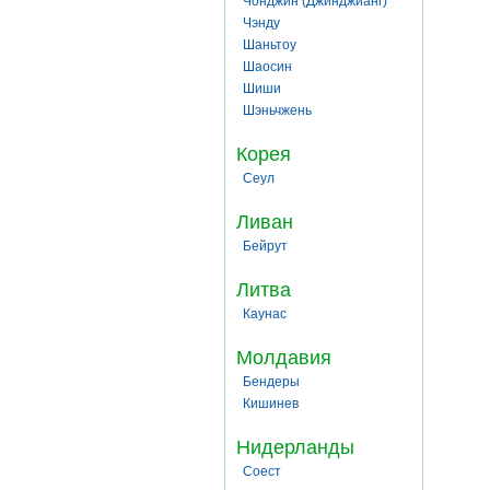
Чонджин (Джинджианг)
Чэнду
Шаньтоу
Шаосин
Шиши
Шэньчжень
Корея
Сеул
Ливан
Бейрут
Литва
Каунас
Молдавия
Бендеры
Кишинев
Нидерланды
Соест