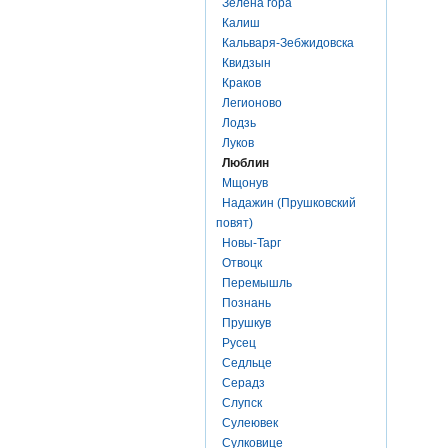
Зелена гора
Калиш
Кальваря-Зебжидовска
Квидзын
Краков
Легионово
Лодзь
Луков
Люблин
Мщонув
Надажин (Прушковский
повят)
Новы-Тарг
Отвоцк
Перемышль
Познань
Прушкув
Русец
Седльце
Серадз
Слупск
Сулеювек
Сулковице