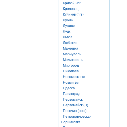
Кривой Рог
Кролевец
Куликов (пгт)
Лубны
Луганск
Луцк
Львов
Люботин
Макеевка
Мариуполь
Мелитополь
Миргород
Николаев
Новомосковск
Новый Буг
Одесса
Павлоград
Первомайск
Первомайск (Н)
Песочин (пос.)
Петропавловская
Борщаговка