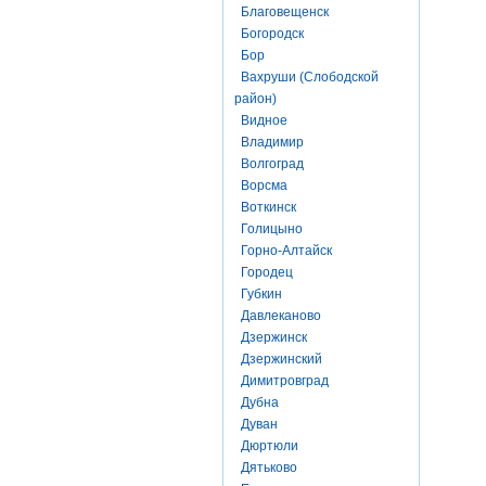
Благовещенск
Богородск
Бор
Вахруши (Слободской
район)
Видное
Владимир
Волгоград
Ворсма
Воткинск
Голицыно
Горно-Алтайск
Городец
Губкин
Давлеканово
Дзержинск
Дзержинский
Димитровград
Дубна
Дуван
Дюртюли
Дятьково