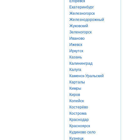
Егоревск
Екатеринбург
Железногорск
Железнодорожный
Жуковский
Зеленогорск
Иваново
Ижевск
Иркутск
Казань
Калининград
Калуга
Каменск-Уральский
Карталы
Кимры
Киров
Копейск
Костерёво
Кострома
Краснодар
Красноярск
Кудиново село
Кузнецк