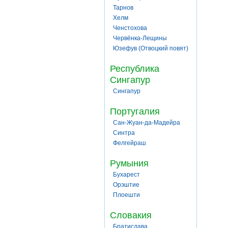
Тарнов
Хелм
Ченстохова
Червёнка-Лещины
Юзефув (Отвоцкий повят)
Республика
Сингапур
Сингапур
Португалия
Сан-Жуан-да-Мадейра
Синтра
Фелгейраш
Румыния
Бухарест
Орэштие
Плоешти
Словакия
Братислава