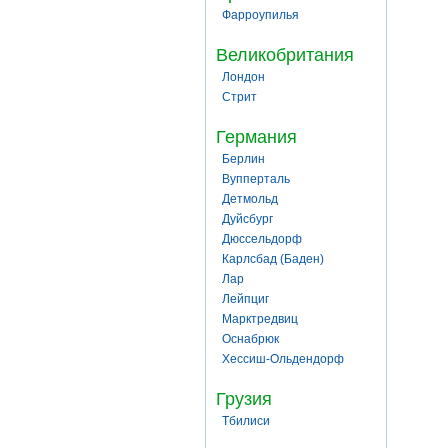
Фарроупилья
Великобритания
Лондон
Стрит
Германия
Берлин
Вупперталь
Детмольд
Дуйсбург
Дюссельдорф
Карлсбад (Баден)
Лар
Лейпциг
Марктредвиц
Оснабрюк
Хессиш-Ольдендорф
Грузия
Тбилиси