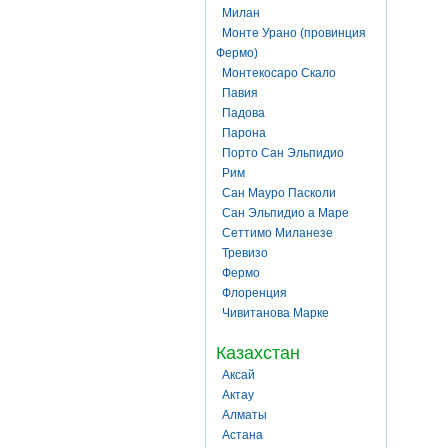
Милан
Монте Урано (провинция
Фермо)
Монтекосаро Скало
Павия
Падова
Парона
Порто Сан Эльпидио
Рим
Сан Мауро Пасколи
Сан Эльпидио а Маре
Сеттимо Миланезе
Тревизо
Фермо
Флоренция
Чивитанова Марке
Казахстан
Аксай
Актау
Алматы
Астана