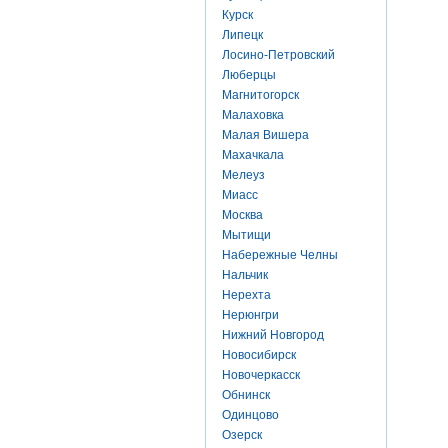
Курск
Липецк
Лосино-Петровский
Люберцы
Магнитогорск
Малаховка
Малая Вишера
Махачкала
Мелеуз
Миасс
Москва
Мытищи
Набережные Челны
Нальчик
Нерехта
Нерюнгри
Нижний Новгород
Новосибирск
Новочеркасск
Обнинск
Одинцово
Озерск