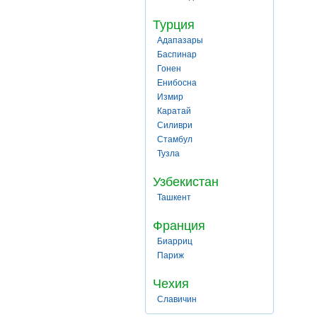
Турция
Адапазары
Баспинар
Гонен
Енибосна
Измир
Каратай
Силиври
Стамбул
Тузла
Узбекистан
Ташкент
Франция
Биарриц
Париж
Чехия
Славичин