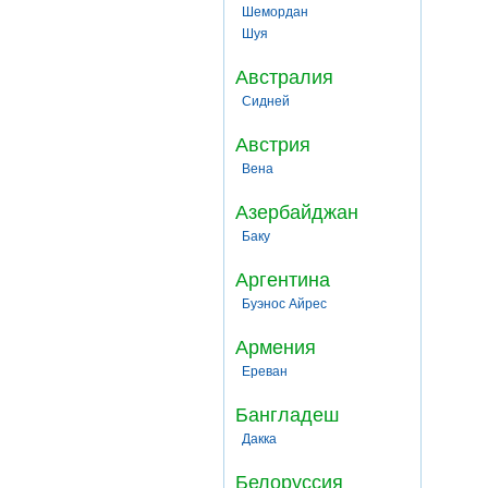
Шемордан
Шуя
Австралия
Сидней
Австрия
Вена
Азербайджан
Баку
Аргентина
Буэнос Айрес
Армения
Ереван
Бангладеш
Дакка
Белоруссия