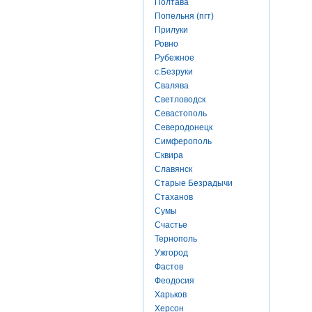
Полтава
Попельня (пгт)
Прилуки
Ровно
Рубежное
с.Безруки
Свалява
Светловодск
Севастополь
Северодонецк
Симферополь
Сквира
Славянск
Старые Безрадычи
Стаханов
Сумы
Счастье
Тернополь
Ужгород
Фастов
Феодосия
Харьков
Херсон