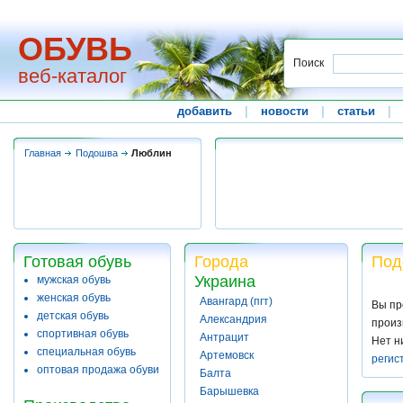
ОБУВЬ
Поиск
веб-каталог
добавить
|
новости
|
статьи
|
Главная
Подошва
Люблин
Готовая обувь
Города
Под
Украина
мужская обувь
женская обувь
Авангард (пгт)
Вы пр
детская обувь
Александрия
произ
спортивная обувь
Антрацит
Нет н
специальная обувь
Артемовск
регис
оптовая продажа обуви
Балта
Барышевка