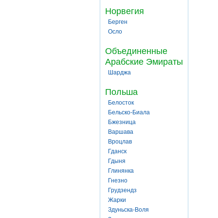
Норвегия
Берген
Осло
Объединенные
Арабские Эмираты
Шарджа
Польша
Белосток
Бельско-Биала
Бжезница
Варшава
Вроцлав
Гданск
Гдыня
Глинянка
Гнезно
Грудзендз
Жарки
Здуньска-Воля