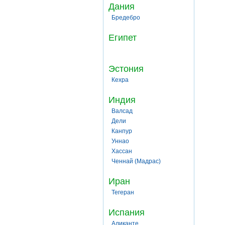
Дания
Бредебро
Египет
Эстония
Кехра
Индия
Валсад
Дели
Канпур
Уннао
Хассан
Ченнай (Мадрас)
Иран
Тегеран
Испания
Аликанте