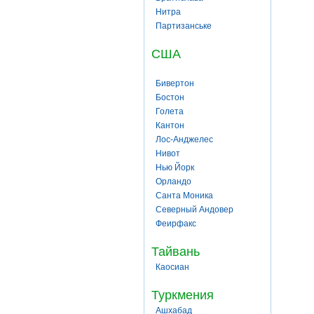
Нитра
Партизанське
США
Бивертон
Бостон
Голета
Кантон
Лос-Анджелес
Нивот
Нью Йорк
Орландо
Санта Моника
Северный Андовер
Феирфакс
Тайвань
Каосиан
Туркмения
Ашхабад