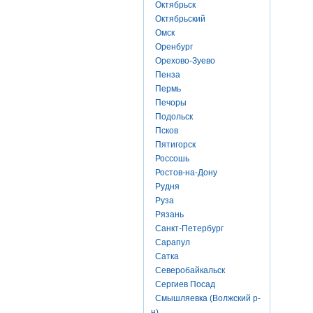
Октябрьск
Октябрьский
Омск
Оренбург
Орехово-Зуево
Пенза
Пермь
Печоры
Подольск
Псков
Пятигорск
Россошь
Ростов-на-Дону
Рудня
Руза
Рязань
Санкт-Петербург
Сарапул
Сатка
Северобайкальск
Сергиев Посад
Смышляевка (Волжский р-
н)