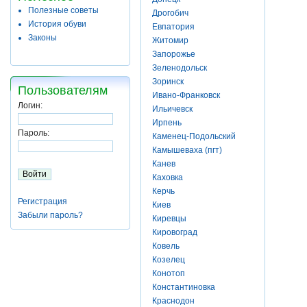
Полезные советы
Дрогобич
История обуви
Евпатория
Законы
Житомир
Запорожье
Зеленодольск
Зоринск
Пользователям
Ивано-Франковск
Логин:
Ильичевск
Ирпень
Пароль:
Каменец-Подольский
Камышеваха (пгт)
Канев
Каховка
Керчь
Регистрация
Киев
Забыли пароль?
Киревцы
Кировоград
Ковель
Козелец
Конотоп
Константиновка
Краснодон