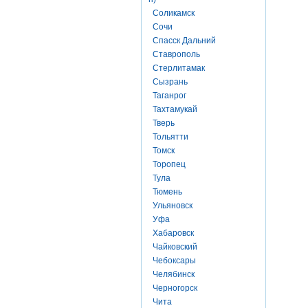
Соликамск
Сочи
Спасск Дальний
Ставрополь
Стерлитамак
Сызрань
Таганрог
Тахтамукай
Тверь
Тольятти
Томск
Торопец
Тула
Тюмень
Ульяновск
Уфа
Хабаровск
Чайковский
Чебоксары
Челябинск
Черногорск
Чита