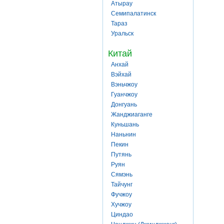
Атырау
Семипалатинск
Тараз
Уральск
Китай
Анхай
Вэйхай
Вэньчжоу
Гуанчжоу
Донгуань
Жанджиаганге
Куньшань
Наньнин
Пекин
Путянь
Руян
Сямэнь
Тайчунг
Фучжоу
Хучжоу
Циндао