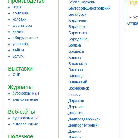
Производство
Под
Белая Церковь
кожа
Белгород-Днестровский
подошва
Белогорск
Вы хо
колодки
Бердычев
Отпра
фурнитура
Бердянск
химия
Борисовка
оборудование
Бородянка
упаковка
Боярка
лейбы
Бровары
услуги
Брянка
Васильков
Выставки
Вилково
СНГ
Винница
Вишневый
Журналы
Вознесенск
русскоязычные
Гатное
англоязычные
Деражня
Дергачи
Веб-сайты
Джанкой
русскоязычные
Днепродзержинск
англоязычные
Днепропетровск
Довжик
Полезное
Донецк