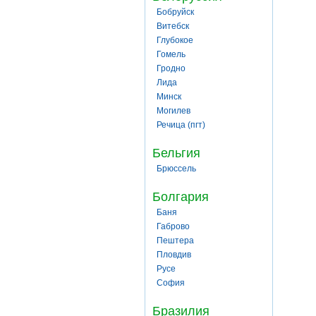
Бобруйск
Витебск
Глубокое
Гомель
Гродно
Лида
Минск
Могилев
Речица (пгт)
Бельгия
Брюссель
Болгария
Баня
Габрово
Пештера
Пловдив
Русе
София
Бразилия