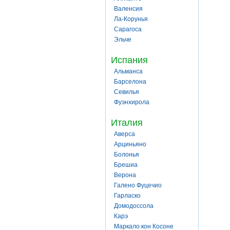
Валенсия
Ла-Корунья
Сарагоса
Эльче
Испания
Альманса
Барселона
Севилья
Фуэнхирола
Италия
Аверса
Арциньяно
Болонья
Брешиа
Верона
Галено Фуцечио
Гарласко
Домодоссола
Карэ
Маркало кон Косоне