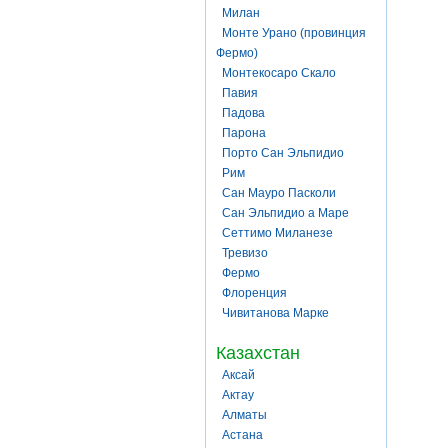
Милан
Монте Урано (провинция
Фермо)
Монтекосаро Скало
Павия
Падова
Парона
Порто Сан Эльпидио
Рим
Сан Мауро Пасколи
Сан Эльпидио а Маре
Сеттимо Миланезе
Тревизо
Фермо
Флоренция
Чивитанова Марке
Казахстан
Аксай
Актау
Алматы
Астана