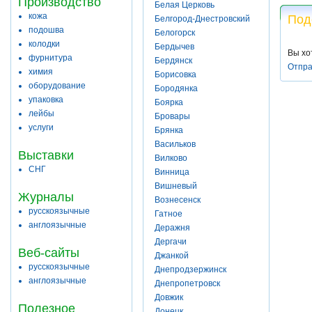
Производство
Белая Церковь
кожа
Под
Белгород-Днестровский
подошва
Белогорск
колодки
Бердычев
Вы хо
фурнитура
Бердянск
Отпра
химия
Борисовка
оборудование
Бородянка
упаковка
Боярка
лейбы
Бровары
услуги
Брянка
Васильков
Выставки
Вилково
СНГ
Винница
Вишневый
Журналы
Вознесенск
русскоязычные
Гатное
англоязычные
Деражня
Дергачи
Веб-сайты
Джанкой
русскоязычные
Днепродзержинск
англоязычные
Днепропетровск
Довжик
Полезное
Донецк