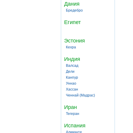
Дания
Бредебро
Египет
Эстония
Кехра
Индия
Валсад
Дели
Канпур
Уннао
Хассан
Ченнай (Мадрас)
Иран
Тегеран
Испания
Аликанте