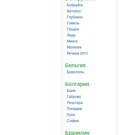
Бобруйск
Витебск
Глубокое
Гомель
Гродно
Лида
Минск
Могилев
Речица (пгт)
Бельгия
Брюссель
Болгария
Баня
Габрово
Пештера
Пловдив
Русе
София
Бразилия