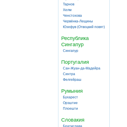
Тарнов
Хелм
Ченстохова
Червёнка-Лещины
Юзефув (Отвоцкий повят)
Республика
Сингапур
Сингапур
Португалия
Сан-Жуан-да-Мадейра
Синтра
Фелгейраш
Румыния
Бухарест
Орэштие
Плоешти
Словакия
Братислава