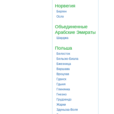
Норвегия
Берген
Осло
Объединенные
Арабские Эмираты
Шарджа
Польша
Белосток
Бельско-Биала
Бжезница
Варшава
Вроцлав
Гданск
Гдыня
Глинянка
Гнезно
Грудзендз
Жарки
Здуньска-Воля