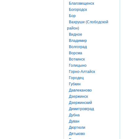
Благовещенск
Богородск
Бор
Вахруши (Слободской
район)
Видное
Владимир
Волгоград
Ворсма
Воткинск
Голицыно
Горно-Алтайск
Городец
Губкин
Давлеканово
Дзержинск
Дзержинский
Димитровград
Дубна
Дуван
Дюртюли
Дятьково