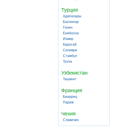
Турция
Адапазары
Баспинар
Гонен
Енибосна
Измир
Каратай
Силиври
Стамбул
Тузла
Узбекистан
Ташкент
Франция
Биарриц
Париж
Чехия
Славичин