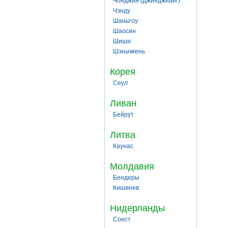
Чонджин (Джинджианг)
Чэнду
Шаньтоу
Шаосин
Шиши
Шэньчжень
Корея
Сеул
Ливан
Бейрут
Литва
Каунас
Молдавия
Бендеры
Кишинев
Нидерланды
Соест