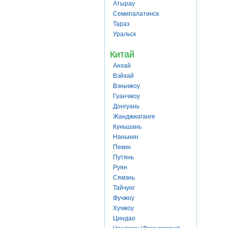
Атырау
Семипалатинск
Тараз
Уральск
Китай
Анхай
Вэйхай
Вэньчжоу
Гуанчжоу
Донгуань
Жанджиаганге
Куньшань
Наньнин
Пекин
Путянь
Руян
Сямэнь
Тайчунг
Фучжоу
Хучжоу
Циндао