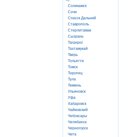
Соликамск
Сочи
Спасск Дальний
Ставрополь
Стерлитамак
Сызрань
Таганрог
Тахтамукай
Тверь
Тольятти
Томск
Торопец
Тула
Тюмень
Ульяновск
Уфа
Хабаровск
Чайковский
Чебоксары
Челябинск
Черногорск
Чита