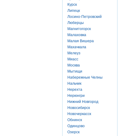
Курск
Липецк
Лосино-Петровский
Люберцы
Магнитогорск
Малаховка
Малая Вишера
Махачкала
Мелеуз
Миасс
Москва
Мытищи
Набережные Челны
Нальчик
Нерехта
Нерюнгри
Нижний Новгород
Новосибирск
Новочеркасск
Обнинск
Одинцово
Озерск