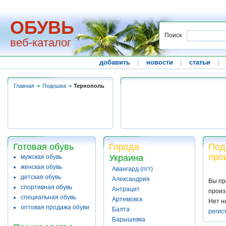
ОБУВЬ
Поиск
веб-каталог
добавить
|
новости
|
статьи
|
Главная
Подошва
Тернополь
Готовая обувь
Города
Под
про
Украина
мужская обувь
женская обувь
Авангард (пгт)
детская обувь
Александрия
Вы пр
спортивная обувь
Антрацит
произ
специальная обувь
Артемовск
Нет н
оптовая продажа обуви
Балта
регис
Барышевка