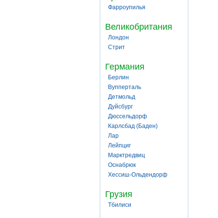
Фарроупилья
Великобритания
Лондон
Стрит
Германия
Берлин
Вупперталь
Детмольд
Дуйсбург
Дюссельдорф
Карлсбад (Баден)
Лар
Лейпциг
Марктредвиц
Оснабрюк
Хессиш-Ольдендорф
Грузия
Тбилиси