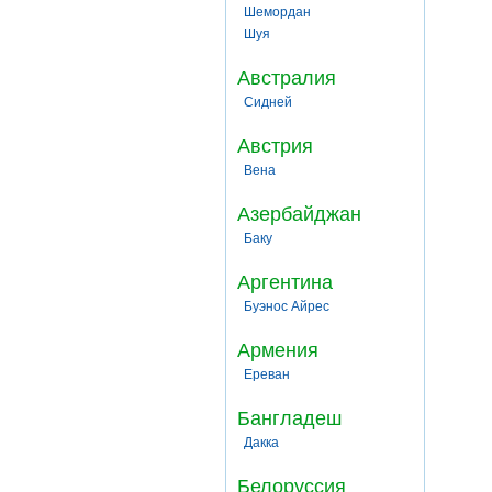
Шемордан
Шуя
Австралия
Сидней
Австрия
Вена
Азербайджан
Баку
Аргентина
Буэнос Айрес
Армения
Ереван
Бангладеш
Дакка
Белоруссия