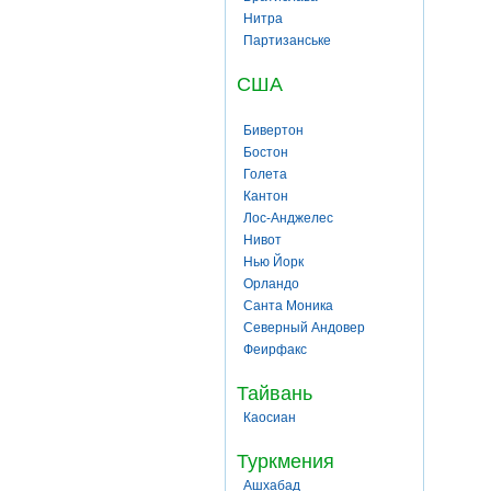
Нитра
Партизанське
США
Бивертон
Бостон
Голета
Кантон
Лос-Анджелес
Нивот
Нью Йорк
Орландо
Санта Моника
Северный Андовер
Феирфакс
Тайвань
Каосиан
Туркмения
Ашхабад