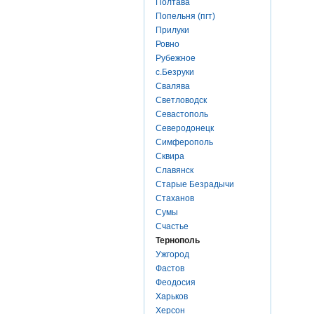
Полтава
Попельня (пгт)
Прилуки
Ровно
Рубежное
с.Безруки
Свалява
Светловодск
Севастополь
Северодонецк
Симферополь
Сквира
Славянск
Старые Безрадычи
Стаханов
Сумы
Счастье
Тернополь
Ужгород
Фастов
Феодосия
Харьков
Херсон