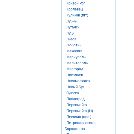
Кривой Рог
Кролевец
Куликов (пгт)
Лубны
Луганск
Луцк
Львов
Люботин
Макеевка
Мариуполь
Мелитополь
Миргород
Николаев
Новомосковск
Новый Буг
Одесса
Павлоград
Первомайск
Первомайск (Н)
Песочин (пос.)
Петропавловская
Борщаговка