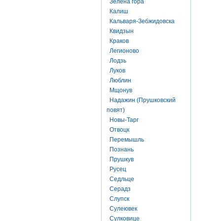
Зелена гора
Калиш
Кальваря-Зебжидовска
Квидзын
Краков
Легионово
Лодзь
Луков
Люблин
Мщонув
Надажин (Прушковский
повят)
Новы-Тарг
Отвоцк
Перемышль
Познань
Прушкув
Русец
Седльце
Серадз
Слупск
Сулеювек
Сулковице