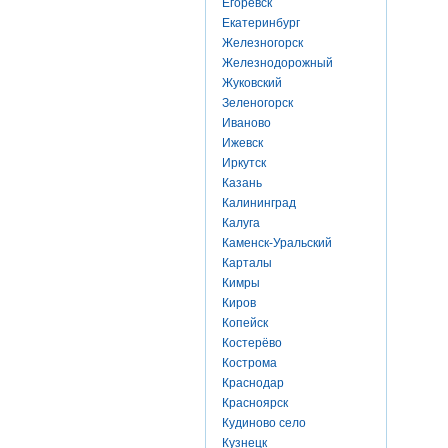
Егоревск
Екатеринбург
Железногорск
Железнодорожный
Жуковский
Зеленогорск
Иваново
Ижевск
Иркутск
Казань
Калининград
Калуга
Каменск-Уральский
Карталы
Кимры
Киров
Копейск
Костерёво
Кострома
Краснодар
Красноярск
Кудиново село
Кузнецк