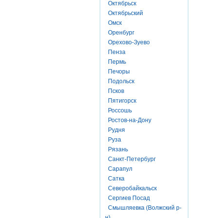
Октябрьск
Октябрьский
Омск
Оренбург
Орехово-Зуево
Пенза
Пермь
Печоры
Подольск
Псков
Пятигорск
Россошь
Ростов-на-Дону
Рудня
Руза
Рязань
Санкт-Петербург
Сарапул
Сатка
Северобайкальск
Сергиев Посад
Смышляевка (Волжский р-
н)