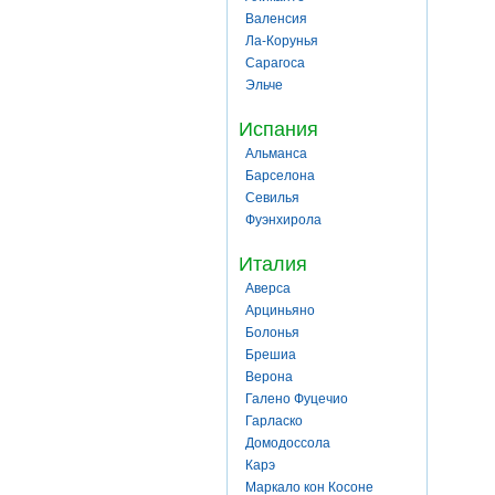
Валенсия
Ла-Корунья
Сарагоса
Эльче
Испания
Альманса
Барселона
Севилья
Фуэнхирола
Италия
Аверса
Арциньяно
Болонья
Брешиа
Верона
Галено Фуцечио
Гарласко
Домодоссола
Карэ
Маркало кон Косоне