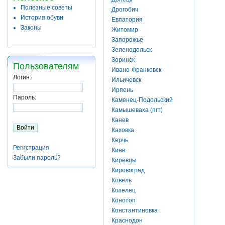
Полезные советы
Дрогобич
История обуви
Евпатория
Законы
Житомир
Запорожье
Зеленодольск
Зоринск
Пользователям
Ивано-Франковск
Логин:
Ильичевск
Ирпень
Пароль:
Каменец-Подольский
Камышеваха (пгт)
Канев
Каховка
Керчь
Регистрация
Киев
Забыли пароль?
Киревцы
Кировоград
Ковель
Козелец
Конотоп
Константиновка
Краснодон