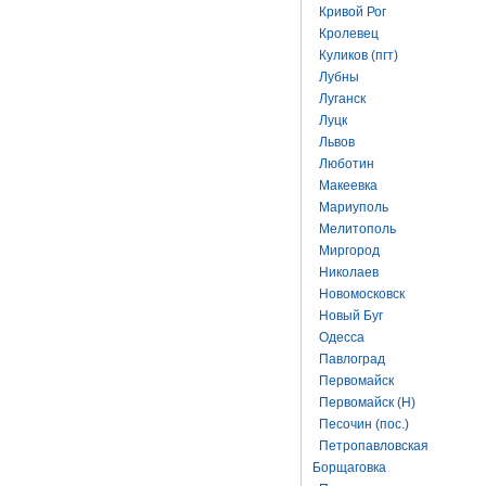
Кривой Рог
Кролевец
Куликов (пгт)
Лубны
Луганск
Луцк
Львов
Люботин
Макеевка
Мариуполь
Мелитополь
Миргород
Николаев
Новомосковск
Новый Буг
Одесса
Павлоград
Первомайск
Первомайск (Н)
Песочин (пос.)
Петропавловская
Борщаговка