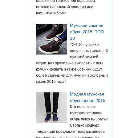
массивной тракторной подошвой,
нежели на высокой шпильке или
широком каблуке.
Мужская зимняя
обувь 2015: ТОП
10
ТОП 10 лучших и
популярных моделей
мужской зимней
обуви. Как правильно выбирать, с чем
комбинировать и какие ботинки будут
более удачными для мужчин в холодный
сезон 2015 года?
Модная мужская
обувь осень 2015
Кто сказал, что
мужскую осеннюю
обувь легко выбрать?
Столько модных
тенденций предлагают нам дизайнеры
и стилисты, что вначале следует во