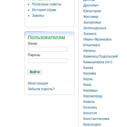
Полезные советы
Дрогобич
История обуви
Евпатория
Законы
Житомир
Запорожье
Зеленодольск
Зоринск
Пользователям
Ивано-Франковск
Логин:
Ильичевск
Ирпень
Пароль:
Каменец-Подольский
Камышеваха (пгт)
Канев
Каховка
Керчь
Регистрация
Киев
Забыли пароль?
Киревцы
Кировоград
Ковель
Козелец
Конотоп
Константиновка
Краснодон