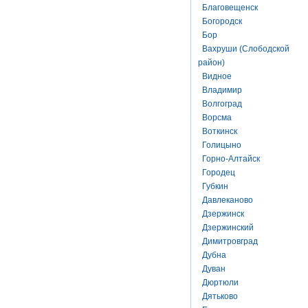
Благовещенск
Богородск
Бор
Вахруши (Слободской
район)
Видное
Владимир
Волгоград
Ворсма
Воткинск
Голицыно
Горно-Алтайск
Городец
Губкин
Давлеканово
Дзержинск
Дзержинский
Димитровград
Дубна
Дуван
Дюртюли
Дятьково