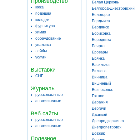
Производство
Белая Церковь
кожа
Белгород-Днестровский
подошва
Белогорск
колодки
Бердычев
фурнитура
Бердянск
химия
Борисовка
оборудование
Бородянка
упаковка
Боярка
лейбы
Бровары
услуги
Брянка
Васильков
Выставки
Вилково
СНГ
Винница
Вишневый
Журналы
Вознесенск
русскоязычные
Гатное
англоязычные
Деражня
Дергачи
Веб-сайты
Джанкой
русскоязычные
Днепродзержинск
англоязычные
Днепропетровск
Довжик
Полезное
Донецк