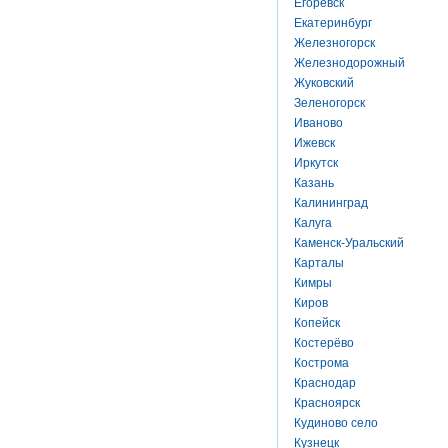
Егоревск
Екатеринбург
Железногорск
Железнодорожный
Жуковский
Зеленогорск
Иваново
Ижевск
Иркутск
Казань
Калининград
Калуга
Каменск-Уральский
Карталы
Кимры
Киров
Копейск
Костерёво
Кострома
Краснодар
Красноярск
Кудиново село
Кузнецк