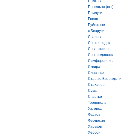
Полтава
Попельня (пгт)
Прилуки
Ровно
Рубежное
с.Безруки
Свалява
Светловодск
Севастополь
Северодонецк
Симферополь
Сквира
Славянск
Старые Безрадычи
Стаханов
Сумы
Счастье
Тернополь
Ужгород
Фастов
Феодосия
Харьков
Херсон