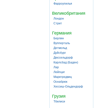
Фарроупилья
Великобритания
Лондон
Стрит
Германия
Берлин
Вупперталь
Детмольд
Дуйсбург
Дюссельдорф
Карлсбад (Баден)
Лар
Лейпциг
Марктредвиц
Оснабрюк
Хессиш-Ольдендорф
Грузия
Тбилиси