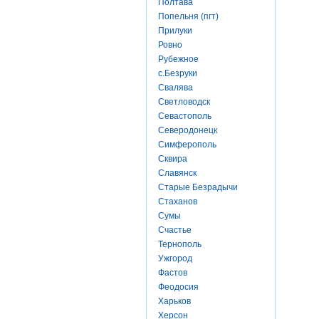
Полтава
Попельня (пгт)
Прилуки
Ровно
Рубежное
с.Безруки
Свалява
Светловодск
Севастополь
Северодонецк
Симферополь
Сквира
Славянск
Старые Безрадычи
Стаханов
Сумы
Счастье
Тернополь
Ужгород
Фастов
Феодосия
Харьков
Херсон