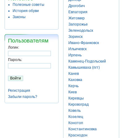
Полезные советы
Дрогобич
История обуви
Евпатория
Законы
Житомир
Запорожье
Зеленодольск
Зоринск
Пользователям
Ивано-Франковск
Логин:
Ильичевск
Ирпень
Пароль:
Каменец-Подольский
Камышеваха (пгт)
Канев
Каховка
Керчь
Регистрация
Киев
Забыли пароль?
Киревцы
Кировоград
Ковель
Козелец
Конотоп
Константиновка
Краснодон