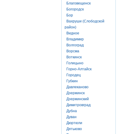
Благовещенск
Богородск
Бор
Вахруши (Слободской
район)
Видное
Владимир
Волгоград
Ворсма
Воткинск
Голицыно
Горно-Алтайск
Городец
Губкин
Давлеканово
Дзержинск
Дзержинский
Димитровград
Дубна
Дуван
Дюртюли
Дятьково