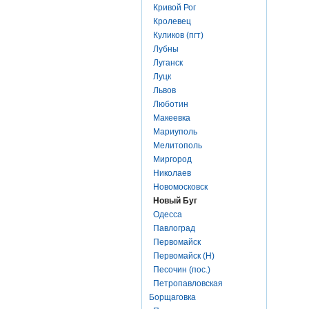
Кривой Рог
Кролевец
Куликов (пгт)
Лубны
Луганск
Луцк
Львов
Люботин
Макеевка
Мариуполь
Мелитополь
Миргород
Николаев
Новомосковск
Новый Буг
Одесса
Павлоград
Первомайск
Первомайск (Н)
Песочин (пос.)
Петропавловская
Борщаговка