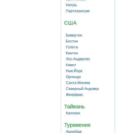
Нитра
Партизанське
США
Бивертон
Бостон
Голета
Кантон
Лос-Анджелес
Нивот
Нью Йорк
Орландо
Санта Моника
Северный Андовер
Феирфакс
Тайвань
Каосиан
Туркмения
Ашхабад