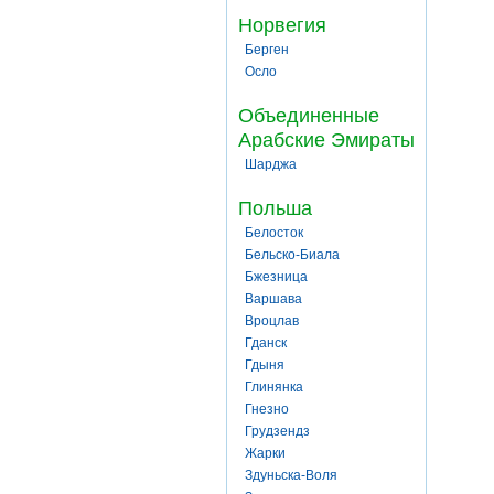
Норвегия
Берген
Осло
Объединенные
Арабские Эмираты
Шарджа
Польша
Белосток
Бельско-Биала
Бжезница
Варшава
Вроцлав
Гданск
Гдыня
Глинянка
Гнезно
Грудзендз
Жарки
Здуньска-Воля