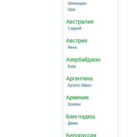
Шемордан
Шуя
Австралия
Сидней
Австрия
Вена
Азербайджан
Баку
Аргентина
Буэнос Айрес
Армения
Ереван
Бангладеш
Дакка
Белоруссия