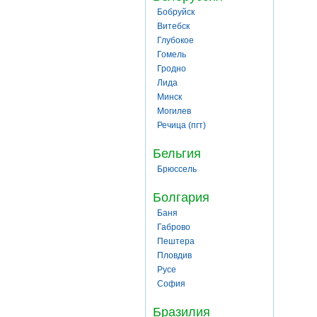
Бобруйск
Витебск
Глубокое
Гомель
Гродно
Лида
Минск
Могилев
Речица (пгт)
Бельгия
Брюссель
Болгария
Баня
Габрово
Пештера
Пловдив
Русе
София
Бразилия