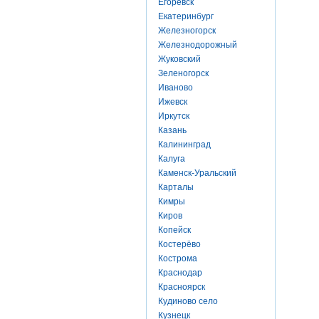
Егоревск
Екатеринбург
Железногорск
Железнодорожный
Жуковский
Зеленогорск
Иваново
Ижевск
Иркутск
Казань
Калининград
Калуга
Каменск-Уральский
Карталы
Кимры
Киров
Копейск
Костерёво
Кострома
Краснодар
Красноярск
Кудиново село
Кузнецк