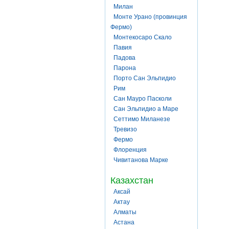
Милан
Монте Урано (провинция
Фермо)
Монтекосаро Скало
Павия
Падова
Парона
Порто Сан Эльпидио
Рим
Сан Мауро Пасколи
Сан Эльпидио а Маре
Сеттимо Миланезе
Тревизо
Фермо
Флоренция
Чивитанова Марке
Казахстан
Аксай
Актау
Алматы
Астана