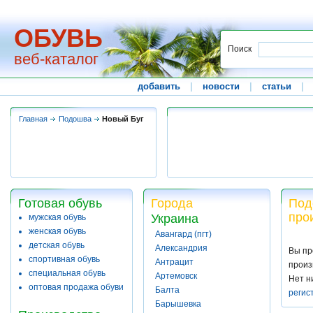
ОБУВЬ
Поиск
веб-каталог
добавить
|
новости
|
статьи
|
Главная
Подошва
Новый Буг
Готовая обувь
Города
Под
про
Украина
мужская обувь
женская обувь
Авангард (пгт)
детская обувь
Александрия
Вы пр
спортивная обувь
Антрацит
произ
специальная обувь
Артемовск
Нет н
оптовая продажа обуви
Балта
регис
Барышевка