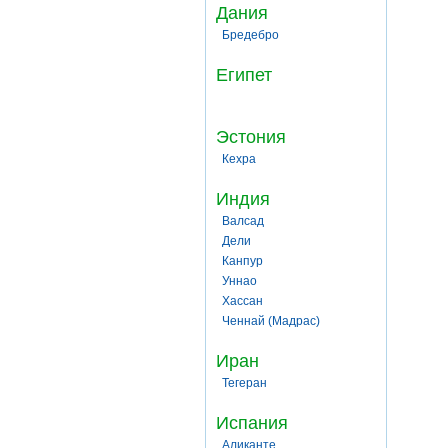
Дания
Бредебро
Египет
Эстония
Кехра
Индия
Валсад
Дели
Канпур
Уннао
Хассан
Ченнай (Мадрас)
Иран
Тегеран
Испания
Аликанте