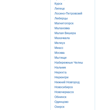
Курск
Липецк
Лосино-Петровский
Люберцы
Магнитогорск
Малаховка
Малая Вишера
Махачкала
Мелеуз
Миасс
Москва
Мытищи
Набережные Челны
Нальчик
Нерехта
Нерюнгри
Нижний Новгород
Новосибирск
Новочеркасск
Обнинск
Одинцово
Озерск