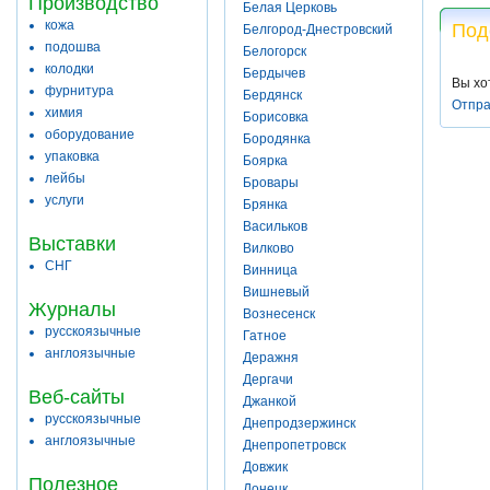
Производство
Белая Церковь
кожа
Под
Белгород-Днестровский
подошва
Белогорск
колодки
Бердычев
Вы хо
фурнитура
Бердянск
Отпра
химия
Борисовка
оборудование
Бородянка
упаковка
Боярка
лейбы
Бровары
услуги
Брянка
Васильков
Выставки
Вилково
СНГ
Винница
Вишневый
Журналы
Вознесенск
русскоязычные
Гатное
англоязычные
Деражня
Дергачи
Веб-сайты
Джанкой
русскоязычные
Днепродзержинск
англоязычные
Днепропетровск
Довжик
Полезное
Донецк