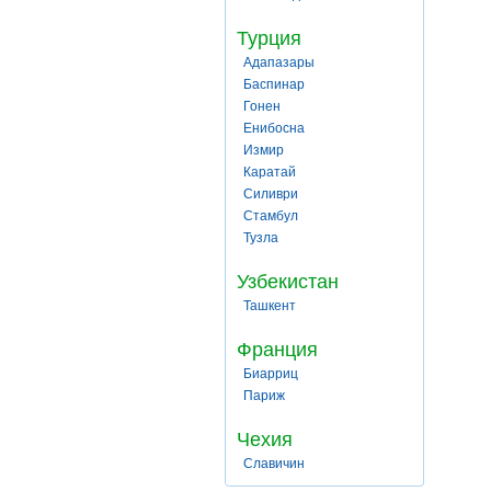
Турция
Адапазары
Баспинар
Гонен
Енибосна
Измир
Каратай
Силиври
Стамбул
Тузла
Узбекистан
Ташкент
Франция
Биарриц
Париж
Чехия
Славичин