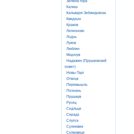
Зелена гора
Калиш
Кальваря-Зебжидовска
Квидзын
Краков
Легионово
Лодзь
Луков
Люблин
Мщонув
Надажин (Прушковский
повят)
Новы-Тарг
Отвоцк
Перемышль
Познань
Прушкув
Русец
Седльце
Серадз
Слупск
Сулеювек
Сулковице