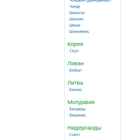
Чонджин (Джинджианг)
Чэнду
Шаньтоу
Шаосин
Шиши
Шэньчжень
Корея
Сеул
Ливан
Бейрут
Литва
Каунас
Молдавия
Бендеры
Кишинев
Нидерланды
Соест