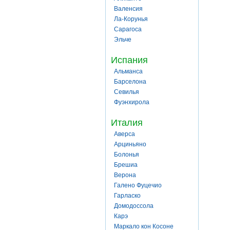
Валенсия
Ла-Корунья
Сарагоса
Эльче
Испания
Альманса
Барселона
Севилья
Фуэнхирола
Италия
Аверса
Арциньяно
Болонья
Брешиа
Верона
Галено Фуцечио
Гарласко
Домодоссола
Карэ
Маркало кон Косоне