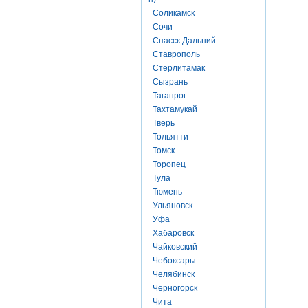
Соликамск
Сочи
Спасск Дальний
Ставрополь
Стерлитамак
Сызрань
Таганрог
Тахтамукай
Тверь
Тольятти
Томск
Торопец
Тула
Тюмень
Ульяновск
Уфа
Хабаровск
Чайковский
Чебоксары
Челябинск
Черногорск
Чита