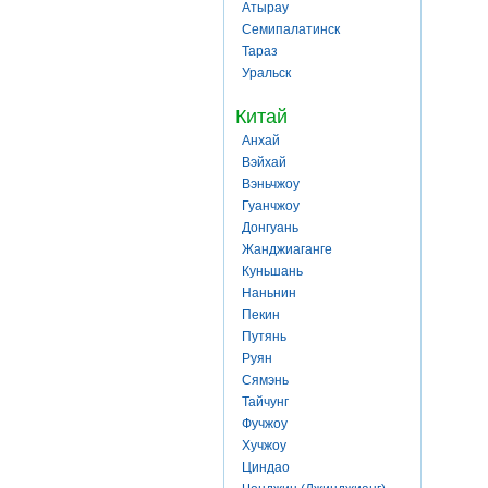
Атырау
Семипалатинск
Тараз
Уральск
Китай
Анхай
Вэйхай
Вэньчжоу
Гуанчжоу
Донгуань
Жанджиаганге
Куньшань
Наньнин
Пекин
Путянь
Руян
Сямэнь
Тайчунг
Фучжоу
Хучжоу
Циндао