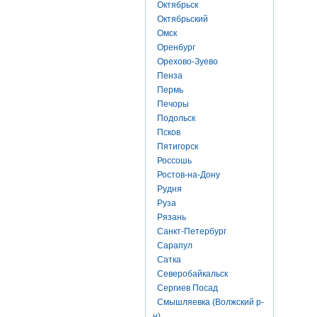
Октябрьск
Октябрьский
Омск
Оренбург
Орехово-Зуево
Пенза
Пермь
Печоры
Подольск
Псков
Пятигорск
Россошь
Ростов-на-Дону
Рудня
Руза
Рязань
Санкт-Петербург
Сарапул
Сатка
Северобайкальск
Сергиев Посад
Смышляевка (Волжский р-
н)