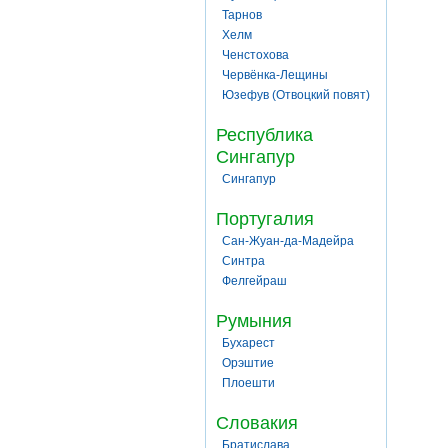
Тарнов
Хелм
Ченстохова
Червёнка-Лещины
Юзефув (Отвоцкий повят)
Республика
Сингапур
Сингапур
Португалия
Сан-Жуан-да-Мадейра
Синтра
Фелгейраш
Румыния
Бухарест
Орэштие
Плоешти
Словакия
Братислава