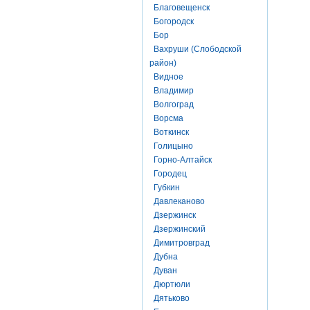
Благовещенск
Богородск
Бор
Вахруши (Слободской
район)
Видное
Владимир
Волгоград
Ворсма
Воткинск
Голицыно
Горно-Алтайск
Городец
Губкин
Давлеканово
Дзержинск
Дзержинский
Димитровград
Дубна
Дуван
Дюртюли
Дятьково