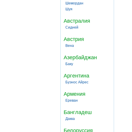
Шемордан
Шуя
Австралия
Сидней
Австрия
Вена
Азербайджан
Баку
Аргентина
Буэнос Айрес
Армения
Ереван
Бангладеш
Дакка
Белоруссия