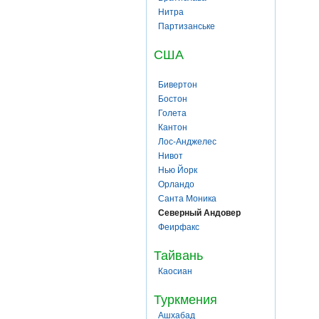
Нитра
Партизанське
США
Бивертон
Бостон
Голета
Кантон
Лос-Анджелес
Нивот
Нью Йорк
Орландо
Санта Моника
Северный Андовер
Феирфакс
Тайвань
Каосиан
Туркмения
Ашхабад