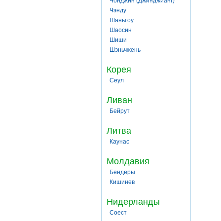
Чонджин (Джинджианг)
Чэнду
Шаньтоу
Шаосин
Шиши
Шэньчжень
Корея
Сеул
Ливан
Бейрут
Литва
Каунас
Молдавия
Бендеры
Кишинев
Нидерланды
Соест