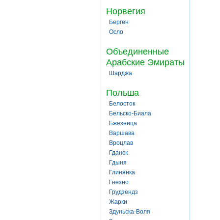
Норвегия
Берген
Осло
Объединенные
Арабские Эмираты
Шарджа
Польша
Белосток
Бельско-Биала
Бжезница
Варшава
Вроцлав
Гданск
Гдыня
Глинянка
Гнезно
Грудзендз
Жарки
Здуньска-Воля