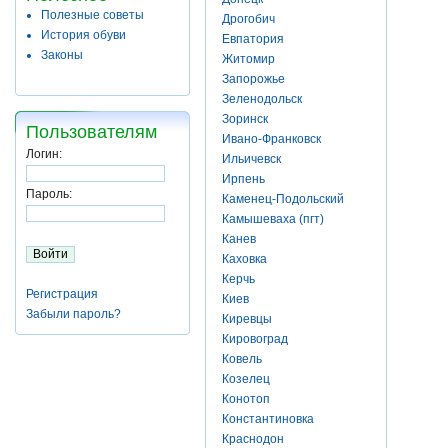
Полезные советы
Дрогобич
История обуви
Евпатория
Законы
Житомир
Запорожье
Зеленодольск
Зоринск
Пользователям
Ивано-Франковск
Логин:
Ильичевск
Ирпень
Пароль:
Каменец-Подольский
Камышеваха (пгт)
Канев
Каховка
Керчь
Регистрация
Киев
Забыли пароль?
Киревцы
Кировоград
Ковель
Козелец
Конотоп
Константиновка
Краснодон