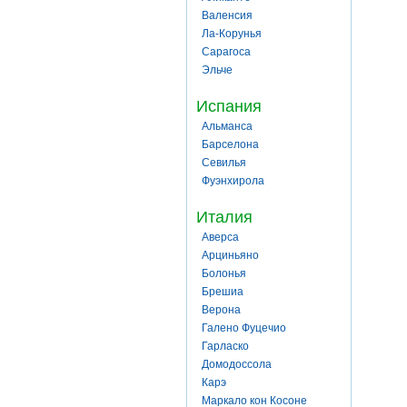
Валенсия
Ла-Корунья
Сарагоса
Эльче
Испания
Альманса
Барселона
Севилья
Фуэнхирола
Италия
Аверса
Арциньяно
Болонья
Брешиа
Верона
Галено Фуцечио
Гарласко
Домодоссола
Карэ
Маркало кон Косоне