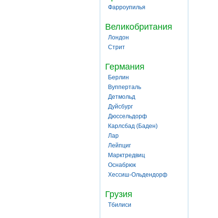
Фарроупилья
Великобритания
Лондон
Стрит
Германия
Берлин
Вупперталь
Детмольд
Дуйсбург
Дюссельдорф
Карлсбад (Баден)
Лар
Лейпциг
Марктредвиц
Оснабрюк
Хессиш-Ольдендорф
Грузия
Тбилиси