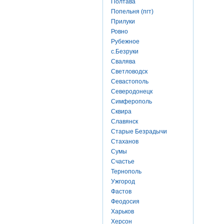
Полтава
Попельня (пгт)
Прилуки
Ровно
Рубежное
с.Безруки
Свалява
Светловодск
Севастополь
Северодонецк
Симферополь
Сквира
Славянск
Старые Безрадычи
Стаханов
Сумы
Счастье
Тернополь
Ужгород
Фастов
Феодосия
Харьков
Херсон