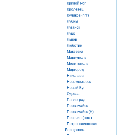
Кривой Рог
Кролевец
Куликов (пгт)
Лубны
Луганск
Луцк
Львов
Люботин
Макеевка
Мариуполь
Мелитополь
Миргород
Николаев
Новомосковск
Новый Буг
Одесса
Павлоград
Первомайск
Первомайск (Н)
Песочин (пос.)
Петропавловская
Борщаговка