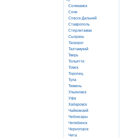
Соликамск
Сочи
Спасск Дальний
Ставрополь
Стерлитамак
Сызрань
Таганрог
Тахтамукай
Тверь
Тольятти
Томск
Торопец
Тула
Тюмень
Ульяновск
Уфа
Хабаровск
Чайковский
Чебоксары
Челябинск
Черногорск
Чита