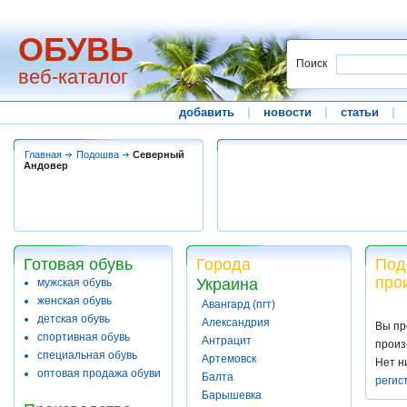
ОБУВЬ
Поиск
веб-каталог
добавить
|
новости
|
статьи
|
Главная
Подошва
Северный
Андовер
Готовая обувь
Города
Под
про
Украина
мужская обувь
женская обувь
Авангард (пгт)
детская обувь
Александрия
Вы пр
спортивная обувь
Антрацит
произ
специальная обувь
Артемовск
Нет н
оптовая продажа обуви
Балта
регис
Барышевка