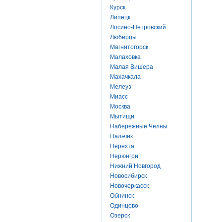
Курск
Липецк
Лосино-Петровский
Люберцы
Магнитогорск
Малаховка
Малая Вишера
Махачкала
Мелеуз
Миасс
Москва
Мытищи
Набережные Челны
Нальчик
Нерехта
Нерюнгри
Нижний Новгород
Новосибирск
Новочеркасск
Обнинск
Одинцово
Озерск