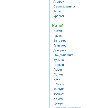
Атырау
Семипалатинск
Тараз
Уральск
Китай
Анхай
Вэйхай
Вэньчжоу
Гуанчжоу
Донгуань
Жанджиаганге
Куньшань
Наньнин
Пекин
Путянь
Руян
Сямэнь
Тайчунг
Фучжоу
Хучжоу
Циндао