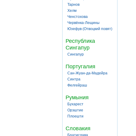
Тарнов
Хелм
Ченстохова
Червёнка-Лещины
Юзефув (Отвоцкий повят)
Республика
Сингапур
Сингапур
Португалия
Сан-Жуан-да-Мадейра
Синтра
Фелгейраш
Румыния
Бухарест
Орэштие
Плоешти
Словакия
Братислава