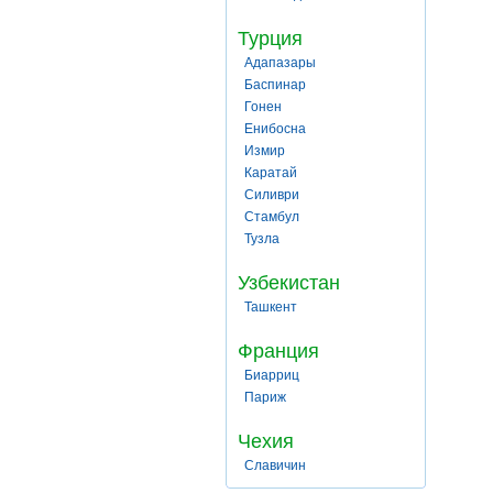
Турция
Адапазары
Баспинар
Гонен
Енибосна
Измир
Каратай
Силиври
Стамбул
Тузла
Узбекистан
Ташкент
Франция
Биарриц
Париж
Чехия
Славичин