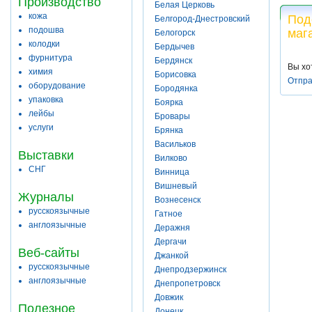
Производство
Белая Церковь
кожа
Под
Белгород-Днестровский
подошва
маг
Белогорск
колодки
Бердычев
фурнитура
Бердянск
Вы хо
химия
Борисовка
Отпра
оборудование
Бородянка
упаковка
Боярка
лейбы
Бровары
услуги
Брянка
Васильков
Выставки
Вилково
СНГ
Винница
Вишневый
Журналы
Вознесенск
русскоязычные
Гатное
англоязычные
Деражня
Дергачи
Веб-сайты
Джанкой
русскоязычные
Днепродзержинск
англоязычные
Днепропетровск
Довжик
Полезное
Донецк