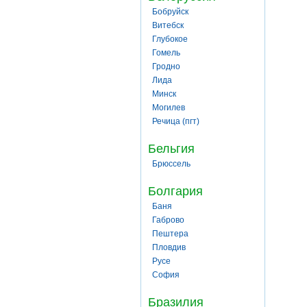
Бобруйск
Витебск
Глубокое
Гомель
Гродно
Лида
Минск
Могилев
Речица (пгт)
Бельгия
Брюссель
Болгария
Баня
Габрово
Пештера
Пловдив
Русе
София
Бразилия