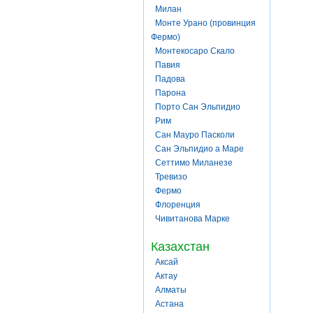
Милан
Монте Урано (провинция
Фермо)
Монтекосаро Скало
Павия
Падова
Парона
Порто Сан Эльпидио
Рим
Сан Мауро Пасколи
Сан Эльпидио а Маре
Сеттимо Миланезе
Тревизо
Фермо
Флоренция
Чивитанова Марке
Казахстан
Аксай
Актау
Алматы
Астана