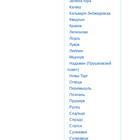
Зелена гора
Калиш
Кальваря-Зебжидовска
Квидзын
Краков
Легионово
Лодзь
Луков
Люблин
Мщонув
Надажин (Прушковский
повят)
Новы-Тарг
Отвоцк
Перемышль
Познань
Прушкув
Русец
Седльце
Серадз
Слупск
Сулеювек
Сулковице