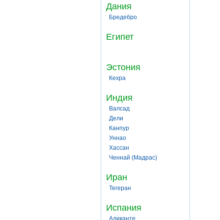
Дания
Бредебро
Египет
Эстония
Кехра
Индия
Валсад
Дели
Канпур
Уннао
Хассан
Ченнай (Мадрас)
Иран
Тегеран
Испания
Аликанте