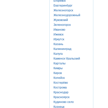
Егоревск
Екатеринбург
Железногорск
Железнодорожный
Жуковский
Зеленогорск
Иваново
Ижевск
Иркутск
Казань
Калининград
Калуга
Каменск-Уральский
Карталы
Кимры
Киров
Копейск
Костерёво
Кострома
Краснодар
Красноярск
Кудиново село
Кузнецк