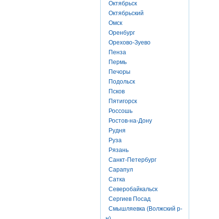
Октябрьск
Октябрьский
Омск
Оренбург
Орехово-Зуево
Пенза
Пермь
Печоры
Подольск
Псков
Пятигорск
Россошь
Ростов-на-Дону
Рудня
Руза
Рязань
Санкт-Петербург
Сарапул
Сатка
Северобайкальск
Сергиев Посад
Смышляевка (Волжский р-
н)