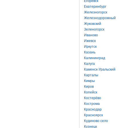
Егоревск
Екатеринбург
Железногорск
Железнодорожный
Жуковский
Зеленогорск
Иваново
Ижевск
Иркутск
Казань
Калининград
Калуга
Каменск-Уральский
Карталы
Кимры
Киров
Копейск
Костерёво
Кострома
Краснодар
Красноярск
Кудиново село
Кузнецк