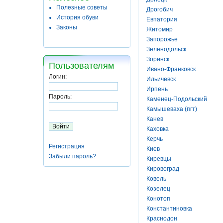
Полезные советы
Дрогобич
История обуви
Евпатория
Законы
Житомир
Запорожье
Зеленодольск
Зоринск
Пользователям
Ивано-Франковск
Логин:
Ильичевск
Ирпень
Пароль:
Каменец-Подольский
Камышеваха (пгт)
Канев
Каховка
Керчь
Регистрация
Киев
Забыли пароль?
Киревцы
Кировоград
Ковель
Козелец
Конотоп
Константиновка
Краснодон