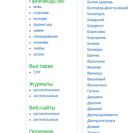
Производство
Белая Церковь
кожа
Белгород-Днестровский
подошва
Белогорск
колодки
Бердычев
фурнитура
Бердянск
химия
Борисовка
оборудование
Бородянка
упаковка
Боярка
лейбы
Бровары
услуги
Брянка
Васильков
Выставки
Вилково
СНГ
Винница
Вишневый
Журналы
Вознесенск
русскоязычные
Гатное
англоязычные
Деражня
Дергачи
Веб-сайты
Джанкой
русскоязычные
Днепродзержинск
англоязычные
Днепропетровск
Довжик
Полезное
Донецк