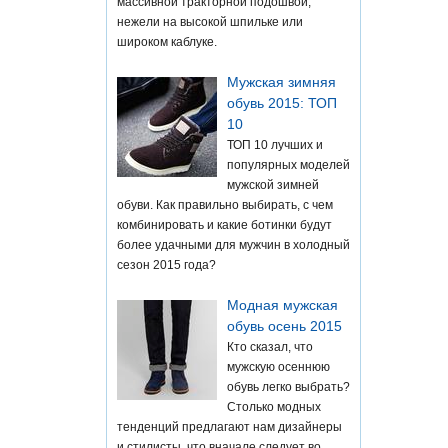
массивной тракторной подошвой,
нежели на высокой шпильке или
широком каблуке.
Мужская зимняя
обувь 2015: ТОП
10
ТОП 10 лучших и
популярных моделей
мужской зимней
обуви. Как правильно выбирать, с чем
комбинировать и какие ботинки будут
более удачными для мужчин в холодный
сезон 2015 года?
Модная мужская
обувь осень 2015
Кто сказал, что
мужскую осеннюю
обувь легко выбрать?
Столько модных
тенденций предлагают нам дизайнеры
и стилисты, что вначале следует во