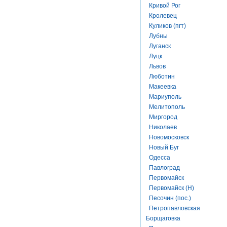
Кривой Рог
Кролевец
Куликов (пгт)
Лубны
Луганск
Луцк
Львов
Люботин
Макеевка
Мариуполь
Мелитополь
Миргород
Николаев
Новомосковск
Новый Буг
Одесса
Павлоград
Первомайск
Первомайск (Н)
Песочин (пос.)
Петропавловская
Борщаговка