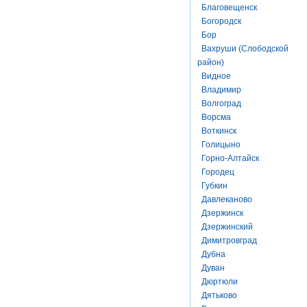
Благовещенск
Богородск
Бор
Вахруши (Слободской
район)
Видное
Владимир
Волгоград
Ворсма
Воткинск
Голицыно
Горно-Алтайск
Городец
Губкин
Давлеканово
Дзержинск
Дзержинский
Димитровград
Дубна
Дуван
Дюртюли
Дятьково