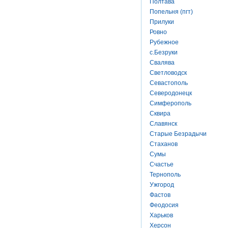
Полтава
Попельня (пгт)
Прилуки
Ровно
Рубежное
с.Безруки
Свалява
Светловодск
Севастополь
Северодонецк
Симферополь
Сквира
Славянск
Старые Безрадычи
Стаханов
Сумы
Счастье
Тернополь
Ужгород
Фастов
Феодосия
Харьков
Херсон