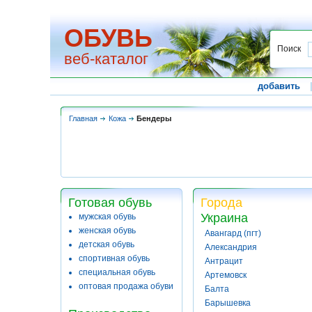
ОБУВЬ
Поиск
веб-каталог
добавить
Главная
Кожа
Бендеры
Готовая обувь
Города
Украина
мужская обувь
женская обувь
Авангард (пгт)
детская обувь
Александрия
спортивная обувь
Антрацит
специальная обувь
Артемовск
оптовая продажа обуви
Балта
Барышевка