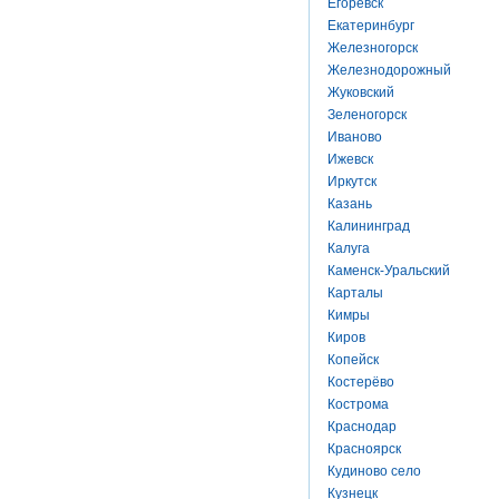
Егоревск
Екатеринбург
Железногорск
Железнодорожный
Жуковский
Зеленогорск
Иваново
Ижевск
Иркутск
Казань
Калининград
Калуга
Каменск-Уральский
Карталы
Кимры
Киров
Копейск
Костерёво
Кострома
Краснодар
Красноярск
Кудиново село
Кузнецк