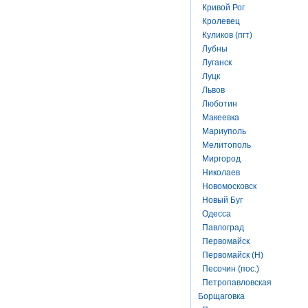
Кривой Рог
Кролевец
Куликов (пгт)
Лубны
Луганск
Луцк
Львов
Люботин
Макеевка
Мариуполь
Мелитополь
Миргород
Николаев
Новомосковск
Новый Буг
Одесса
Павлоград
Первомайск
Первомайск (Н)
Песочин (пос.)
Петропавловская
Борщаговка