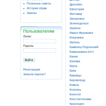
Полезные советы
Дрогобич
История обуви
Евпатория
Законы
Житомир
Запорожье
Зеленодольск
Зоринск
Пользователям
Ивано-Франковск
Логин:
Ильичевск
Ирпень
Пароль:
Каменец-Подольский
Камышеваха (пгт)
Канев
Каховка
Керчь
Регистрация
Киев
Забыли пароль?
Киревцы
Кировоград
Ковель
Козелец
Конотоп
Константиновка
Краснодон