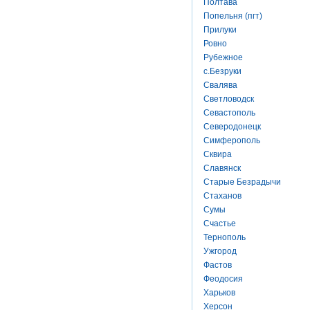
Полтава
Попельня (пгт)
Прилуки
Ровно
Рубежное
с.Безруки
Свалява
Светловодск
Севастополь
Северодонецк
Симферополь
Сквира
Славянск
Старые Безрадычи
Стаханов
Сумы
Счастье
Тернополь
Ужгород
Фастов
Феодосия
Харьков
Херсон