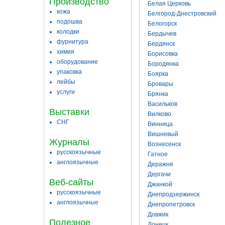
Производство
Белая Церковь
кожа
Белгород-Днестровский
подошва
Белогорск
колодки
Бердычев
фурнитура
Бердянск
химия
Борисовка
оборудование
Бородянка
упаковка
Боярка
лейбы
Бровары
услуги
Брянка
Васильков
Выставки
Вилково
СНГ
Винница
Вишневый
Журналы
Вознесенск
русскоязычные
Гатное
англоязычные
Деражня
Дергачи
Веб-сайты
Джанкой
русскоязычные
Днепродзержинск
англоязычные
Днепропетровск
Довжик
Полезное
Донецк