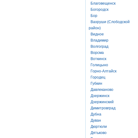
Благовещенск
Богородск
Бор
Вахруши (Слободской
район)
Видное
Владимир
Волгоград
Ворсма
Воткинск
Голицыно
Горно-Алтайск
Городец
Губкин
Давлеканово
Дзержинск
Дзержинский
Димитровград
Дубна
Дуван
Дюртюли
Дятьково