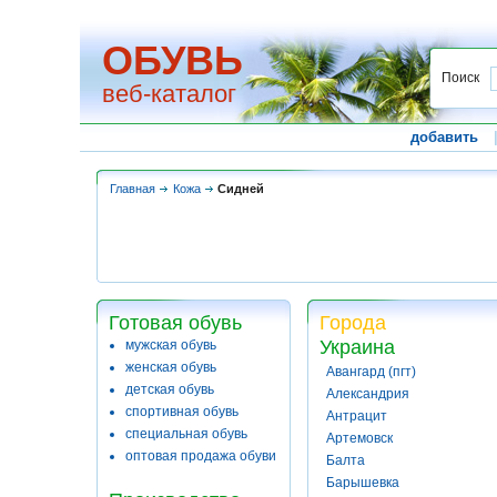
ОБУВЬ
Поиск
веб-каталог
добавить
Главная
Кожа
Сидней
Готовая обувь
Города
Украина
мужская обувь
женская обувь
Авангард (пгт)
детская обувь
Александрия
спортивная обувь
Антрацит
специальная обувь
Артемовск
оптовая продажа обуви
Балта
Барышевка