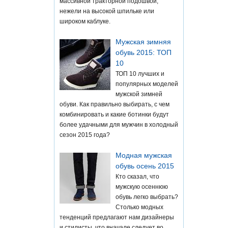
массивной тракторной подошвой,
нежели на высокой шпильке или
широком каблуке.
Мужская зимняя
обувь 2015: ТОП
10
ТОП 10 лучших и
популярных моделей
мужской зимней
обуви. Как правильно выбирать, с чем
комбинировать и какие ботинки будут
более удачными для мужчин в холодный
сезон 2015 года?
Модная мужская
обувь осень 2015
Кто сказал, что
мужскую осеннюю
обувь легко выбрать?
Столько модных
тенденций предлагают нам дизайнеры
и стилисты, что вначале следует во