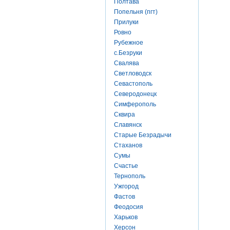
Полтава
Попельня (пгт)
Прилуки
Ровно
Рубежное
с.Безруки
Свалява
Светловодск
Севастополь
Северодонецк
Симферополь
Сквира
Славянск
Старые Безрадычи
Стаханов
Сумы
Счастье
Тернополь
Ужгород
Фастов
Феодосия
Харьков
Херсон