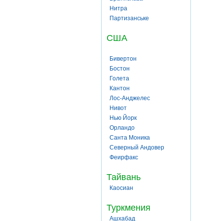
Нитра
Партизанське
США
Бивертон
Бостон
Голета
Кантон
Лос-Анджелес
Нивот
Нью Йорк
Орландо
Санта Моника
Северный Андовер
Феирфакс
Тайвань
Каосиан
Туркмения
Ашхабад