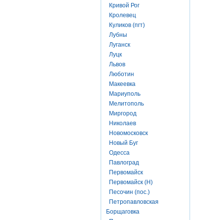
Кривой Рог
Кролевец
Куликов (пгт)
Лубны
Луганск
Луцк
Львов
Люботин
Макеевка
Мариуполь
Мелитополь
Миргород
Николаев
Новомосковск
Новый Буг
Одесса
Павлоград
Первомайск
Первомайск (Н)
Песочин (пос.)
Петропавловская
Борщаговка