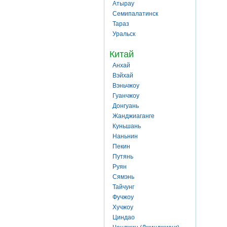
Атырау
Семипалатинск
Тараз
Уральск
Китай
Анхай
Вэйхай
Вэньчжоу
Гуанчжоу
Донгуань
Жанджиаганге
Куньшань
Наньнин
Пекин
Путянь
Руян
Сямэнь
Тайчунг
Фучжоу
Хучжоу
Циндао