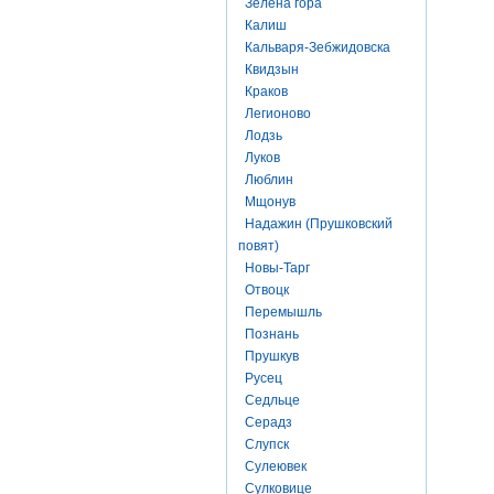
Зелена гора
Калиш
Кальваря-Зебжидовска
Квидзын
Краков
Легионово
Лодзь
Луков
Люблин
Мщонув
Надажин (Прушковский
повят)
Новы-Тарг
Отвоцк
Перемышль
Познань
Прушкув
Русец
Седльце
Серадз
Слупск
Сулеювек
Сулковице