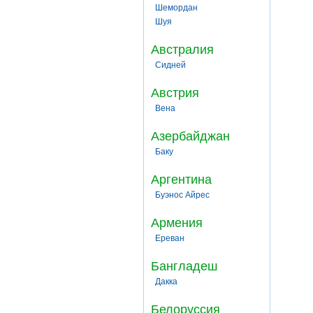
Шемордан
Шуя
Австралия
Сидней
Австрия
Вена
Азербайджан
Баку
Аргентина
Буэнос Айрес
Армения
Ереван
Бангладеш
Дакка
Белоруссия