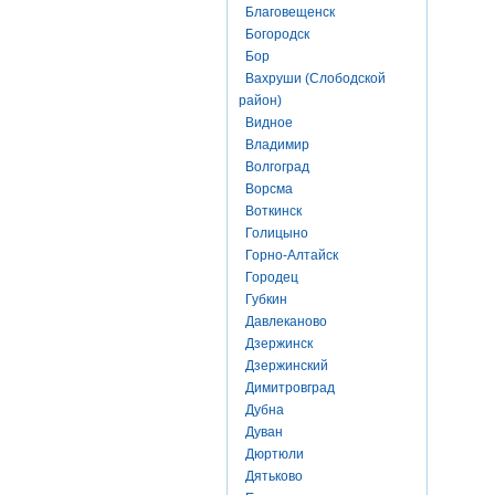
Благовещенск
Богородск
Бор
Вахруши (Слободской
район)
Видное
Владимир
Волгоград
Ворсма
Воткинск
Голицыно
Горно-Алтайск
Городец
Губкин
Давлеканово
Дзержинск
Дзержинский
Димитровград
Дубна
Дуван
Дюртюли
Дятьково