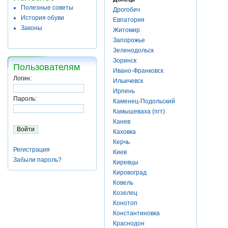
Полезные советы
Дрогобич
История обуви
Евпатория
Законы
Житомир
Запорожье
Зеленодольск
Зоринск
Пользователям
Ивано-Франковск
Логин:
Ильичевск
Ирпень
Пароль:
Каменец-Подольский
Камышеваха (пгт)
Канев
Каховка
Керчь
Регистрация
Киев
Забыли пароль?
Киревцы
Кировоград
Ковель
Козелец
Конотоп
Константиновка
Краснодон