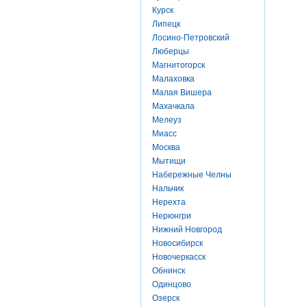
Курск
Липецк
Лосино-Петровский
Люберцы
Магнитогорск
Малаховка
Малая Вишера
Махачкала
Мелеуз
Миасс
Москва
Мытищи
Набережные Челны
Нальчик
Нерехта
Нерюнгри
Нижний Новгород
Новосибирск
Новочеркасск
Обнинск
Одинцово
Озерск