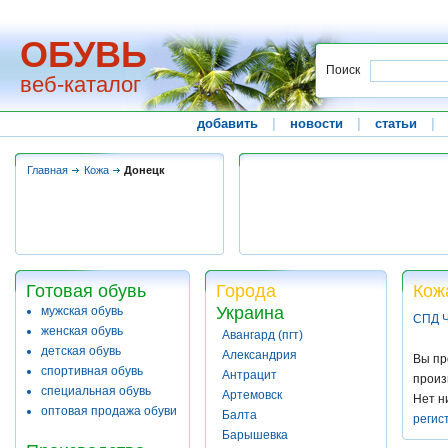
ОБУВЬ
Поиск
веб-каталог
добавить
|
новости
|
статьи
|
Главная
Кожа
Донецк
Готовая обувь
Города
Кож
Украина
мужская обувь
СПД Ч
женская обувь
Авангард (пгт)
детская обувь
Александрия
Вы пр
спортивная обувь
Антрацит
произ
специальная обувь
Артемовск
Нет н
оптовая продажа обуви
Балта
регис
Барышевка