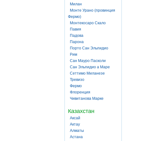
Милан
Монте Урано (провинция
Фермо)
Монтекосаро Скало
Павия
Падова
Парона
Порто Сан Эльпидио
Рим
Сан Мауро Пасколи
Сан Эльпидио а Маре
Сеттимо Миланезе
Тревизо
Фермо
Флоренция
Чивитанова Марке
Казахстан
Аксай
Актау
Алматы
Астана