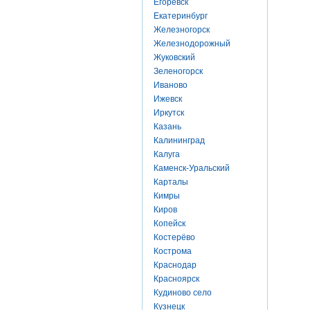
Егоревск
Екатеринбург
Железногорск
Железнодорожный
Жуковский
Зеленогорск
Иваново
Ижевск
Иркутск
Казань
Калининград
Калуга
Каменск-Уральский
Карталы
Кимры
Киров
Копейск
Костерёво
Кострома
Краснодар
Красноярск
Кудиново село
Кузнецк