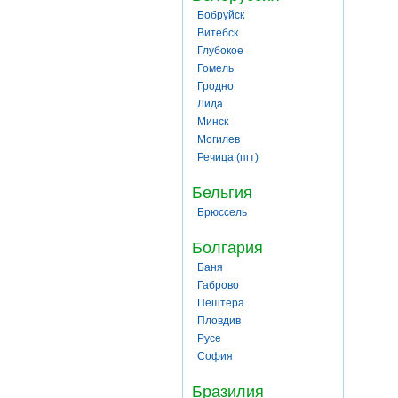
Бобруйск
Витебск
Глубокое
Гомель
Гродно
Лида
Минск
Могилев
Речица (пгт)
Бельгия
Брюссель
Болгария
Баня
Габрово
Пештера
Пловдив
Русе
София
Бразилия