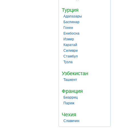
Турция
Адапазары
Баспинар
Гонен
Енибосна
Измир
Каратай
Силиври
Стамбул
Тузла
Узбекистан
Ташкент
Франция
Биарриц
Париж
Чехия
Славичин