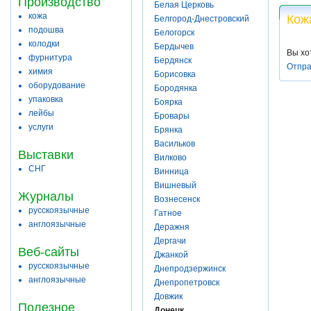
Производство
Белая Церковь
кожа
Кож
Белгород-Днестровский
подошва
Белогорск
колодки
Бердычев
Вы хо
фурнитура
Бердянск
Отпра
химия
Борисовка
оборудование
Бородянка
упаковка
Боярка
лейбы
Бровары
услуги
Брянка
Васильков
Выставки
Вилково
СНГ
Винница
Вишневый
Журналы
Вознесенск
русскоязычные
Гатное
англоязычные
Деражня
Дергачи
Веб-сайты
Джанкой
русскоязычные
Днепродзержинск
англоязычные
Днепропетровск
Довжик
Полезное
Донецк