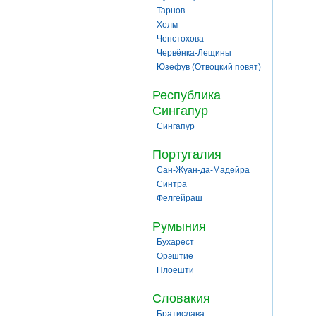
Тарнов
Хелм
Ченстохова
Червёнка-Лещины
Юзефув (Отвоцкий повят)
Республика
Сингапур
Сингапур
Португалия
Сан-Жуан-да-Мадейра
Синтра
Фелгейраш
Румыния
Бухарест
Орэштие
Плоешти
Словакия
Братислава