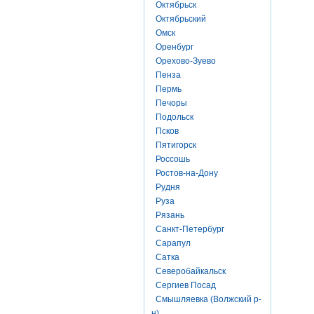
Октябрьск
Октябрьский
Омск
Оренбург
Орехово-Зуево
Пенза
Пермь
Печоры
Подольск
Псков
Пятигорск
Россошь
Ростов-на-Дону
Рудня
Руза
Рязань
Санкт-Петербург
Сарапул
Сатка
Северобайкальск
Сергиев Посад
Смышляевка (Волжский р-
н)