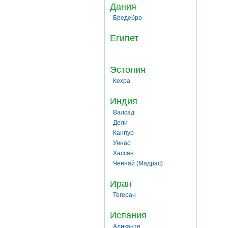
Дания
Бредебро
Египет
Эстония
Кехра
Индия
Валсад
Дели
Канпур
Уннао
Хассан
Ченнай (Мадрас)
Иран
Тегеран
Испания
Аликанте