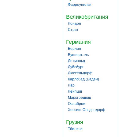
Фарроупилья
Великобритания
Лондон
Стрит
Германия
Берлин
Вупперталь
Детмольд
Дуйсбург
Дюссельдорф
Карлсбад (Баден)
Лар
Лейпциг
Марктредвиц
Оснабрюк
Хессиш-Ольдендорф
Грузия
Тбилиси