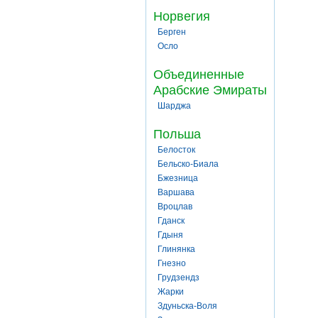
Норвегия
Берген
Осло
Объединенные
Арабские Эмираты
Шарджа
Польша
Белосток
Бельско-Биала
Бжезница
Варшава
Вроцлав
Гданск
Гдыня
Глинянка
Гнезно
Грудзендз
Жарки
Здуньска-Воля