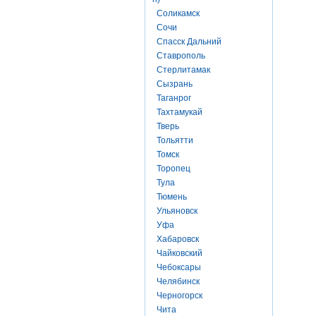
Соликамск
Сочи
Спасск Дальний
Ставрополь
Стерлитамак
Сызрань
Таганрог
Тахтамукай
Тверь
Тольятти
Томск
Торопец
Тула
Тюмень
Ульяновск
Уфа
Хабаровск
Чайковский
Чебоксары
Челябинск
Черногорск
Чита