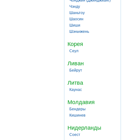
Чонджин (Джинджианг)
Чэнду
Шаньтоу
Шаосин
Шиши
Шэньчжень
Корея
Сеул
Ливан
Бейрут
Литва
Каунас
Молдавия
Бендеры
Кишинев
Нидерланды
Соест