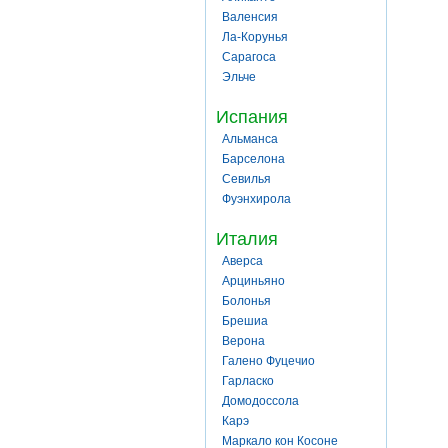
Валенсия
Ла-Корунья
Сарагоса
Эльче
Испания
Альманса
Барселона
Севилья
Фуэнхирола
Италия
Аверса
Арциньяно
Болонья
Брешиа
Верона
Галено Фуцечио
Гарласко
Домодоссола
Карэ
Маркало кон Косоне