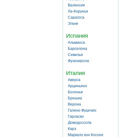
Валенсия
Ла-Корунья
Сарагоса
Эльче
Испания
Альманса
Барселона
Севилья
Фуэнхирола
Италия
Аверса
Арциньяно
Болонья
Брешиа
Верона
Галено Фуцечио
Гарласко
Домодоссола
Карэ
Маркало кон Косоне