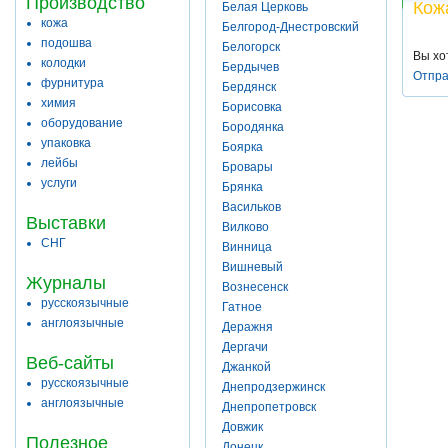
Производство
Кож
Белая Церковь
кожа
Белгород-Днестровский
подошва
Белогорск
Вы хо
колодки
Бердычев
Отпра
фурнитура
Бердянск
химия
Борисовка
оборудование
Бородянка
упаковка
Боярка
лейбы
Бровары
услуги
Брянка
Васильков
Выставки
Вилково
СНГ
Винница
Вишневый
Журналы
Вознесенск
русскоязычные
Гатное
англоязычные
Деражня
Дергачи
Веб-сайты
Джанкой
русскоязычные
Днепродзержинск
англоязычные
Днепропетровск
Довжик
Полезное
Донецк