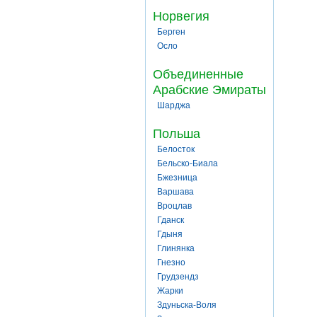
Норвегия
Берген
Осло
Объединенные
Арабские Эмираты
Шарджа
Польша
Белосток
Бельско-Биала
Бжезница
Варшава
Вроцлав
Гданск
Гдыня
Глинянка
Гнезно
Грудзендз
Жарки
Здуньска-Воля