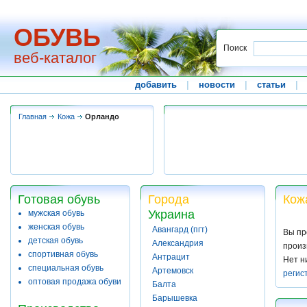
ОБУВЬ
Поиск
веб-каталог
добавить
|
новости
|
статьи
|
Главная
Кожа
Орландо
Готовая обувь
Города
Кож
Украина
мужская обувь
женская обувь
Авангард (пгт)
Вы пр
детская обувь
Александрия
произ
спортивная обувь
Антрацит
Нет н
специальная обувь
Артемовск
регис
оптовая продажа обуви
Балта
Барышевка