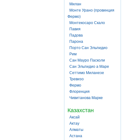
Милан
Монте Урано (провинция
Фермо)
Монтекосаро Скало
Павия
Падова
Парона
Порто Сан Эльпидио
Рим
Сан Мауро Пасколи
Сан Эльпидио а Маре
Сеттимо Миланезе
Тревизо
Фермо
Флоренция
Чивитанова Марке
Казахстан
Аксай
Актау
Алматы
Астана