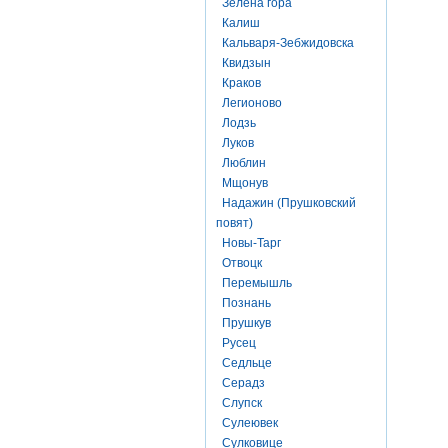
Зелена гора
Калиш
Кальваря-Зебжидовска
Квидзын
Краков
Легионово
Лодзь
Луков
Люблин
Мщонув
Надажин (Прушковский
повят)
Новы-Тарг
Отвоцк
Перемышль
Познань
Прушкув
Русец
Седльце
Серадз
Слупск
Сулеювек
Сулковице