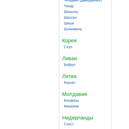
Чонджин (Джинджианг)
Чэнду
Шаньтоу
Шаосин
Шиши
Шэньчжень
Корея
Сеул
Ливан
Бейрут
Литва
Каунас
Молдавия
Бендеры
Кишинев
Нидерланды
Соест