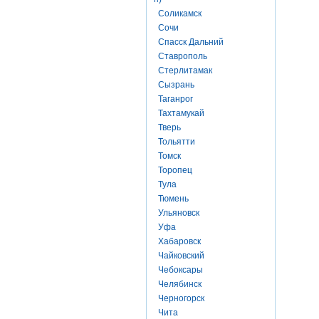
Соликамск
Сочи
Спасск Дальний
Ставрополь
Стерлитамак
Сызрань
Таганрог
Тахтамукай
Тверь
Тольятти
Томск
Торопец
Тула
Тюмень
Ульяновск
Уфа
Хабаровск
Чайковский
Чебоксары
Челябинск
Черногорск
Чита