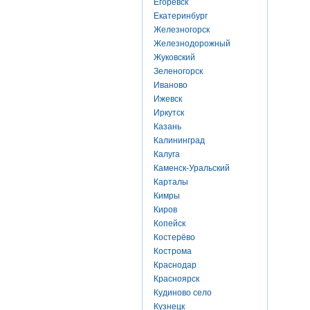
Егоревск
Екатеринбург
Железногорск
Железнодорожный
Жуковский
Зеленогорск
Иваново
Ижевск
Иркутск
Казань
Калининград
Калуга
Каменск-Уральский
Карталы
Кимры
Киров
Копейск
Костерёво
Кострома
Краснодар
Красноярск
Кудиново село
Кузнецк