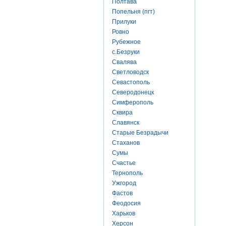
Полтава
Попельня (пгт)
Прилуки
Ровно
Рубежное
с.Безруки
Свалява
Светловодск
Севастополь
Северодонецк
Симферополь
Сквира
Славянск
Старые Безрадычи
Стаханов
Сумы
Счастье
Тернополь
Ужгород
Фастов
Феодосия
Харьков
Херсон