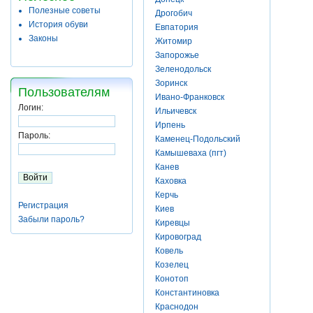
Полезные советы
Дрогобич
История обуви
Евпатория
Законы
Житомир
Запорожье
Зеленодольск
Зоринск
Пользователям
Ивано-Франковск
Логин:
Ильичевск
Ирпень
Пароль:
Каменец-Подольский
Камышеваха (пгт)
Канев
Каховка
Керчь
Регистрация
Киев
Забыли пароль?
Киревцы
Кировоград
Ковель
Козелец
Конотоп
Константиновка
Краснодон