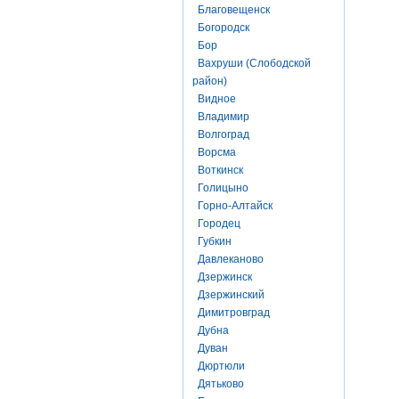
Благовещенск
Богородск
Бор
Вахруши (Слободской
район)
Видное
Владимир
Волгоград
Ворсма
Воткинск
Голицыно
Горно-Алтайск
Городец
Губкин
Давлеканово
Дзержинск
Дзержинский
Димитровград
Дубна
Дуван
Дюртюли
Дятьково