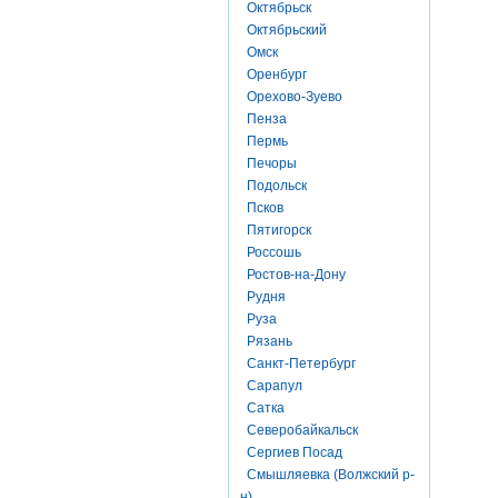
Октябрьск
Октябрьский
Омск
Оренбург
Орехово-Зуево
Пенза
Пермь
Печоры
Подольск
Псков
Пятигорск
Россошь
Ростов-на-Дону
Рудня
Руза
Рязань
Санкт-Петербург
Сарапул
Сатка
Северобайкальск
Сергиев Посад
Смышляевка (Волжский р-
н)