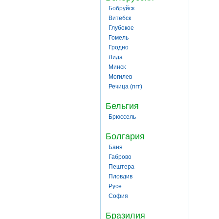
Бобруйск
Витебск
Глубокое
Гомель
Гродно
Лида
Минск
Могилев
Речица (пгт)
Бельгия
Брюссель
Болгария
Баня
Габрово
Пештера
Пловдив
Русе
София
Бразилия