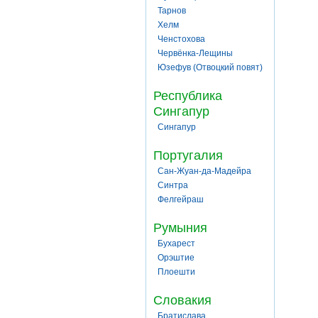
Тарнов
Хелм
Ченстохова
Червёнка-Лещины
Юзефув (Отвоцкий повят)
Республика
Сингапур
Сингапур
Португалия
Сан-Жуан-да-Мадейра
Синтра
Фелгейраш
Румыния
Бухарест
Орэштие
Плоешти
Словакия
Братислава