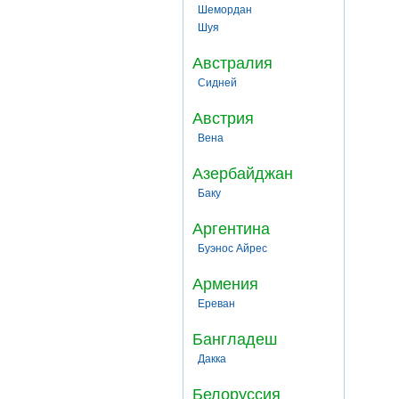
Шемордан
Шуя
Австралия
Сидней
Австрия
Вена
Азербайджан
Баку
Аргентина
Буэнос Айрес
Армения
Ереван
Бангладеш
Дакка
Белоруссия