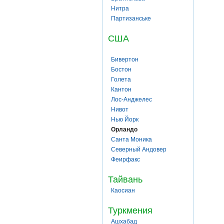
Нитра
Партизанське
США
Бивертон
Бостон
Голета
Кантон
Лос-Анджелес
Нивот
Нью Йорк
Орландо
Санта Моника
Северный Андовер
Феирфакс
Тайвань
Каосиан
Туркмения
Ашхабад