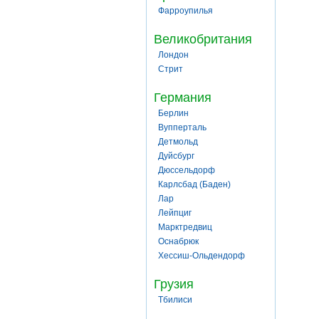
Фарроупилья
Великобритания
Лондон
Стрит
Германия
Берлин
Вупперталь
Детмольд
Дуйсбург
Дюссельдорф
Карлсбад (Баден)
Лар
Лейпциг
Марктредвиц
Оснабрюк
Хессиш-Ольдендорф
Грузия
Тбилиси