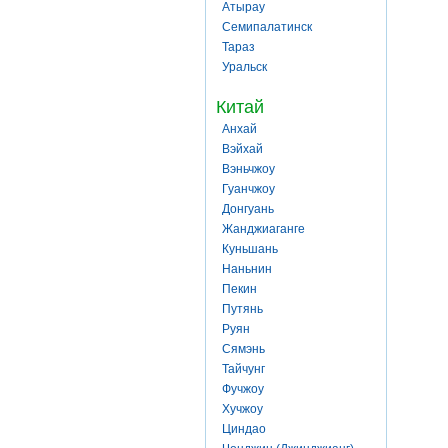
Атырау
Семипалатинск
Тараз
Уральск
Китай
Анхай
Вэйхай
Вэньчжоу
Гуанчжоу
Донгуань
Жанджиаганге
Куньшань
Наньнин
Пекин
Путянь
Руян
Сямэнь
Тайчунг
Фучжоу
Хучжоу
Циндао