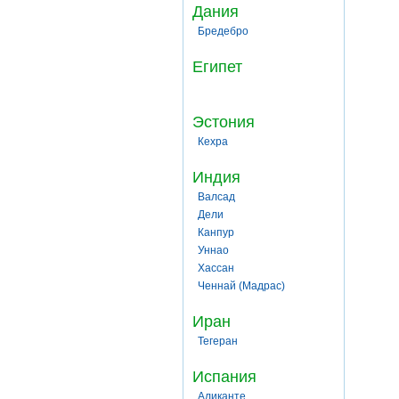
Дания
Бредебро
Египет
Эстония
Кехра
Индия
Валсад
Дели
Канпур
Уннао
Хассан
Ченнай (Мадрас)
Иран
Тегеран
Испания
Аликанте