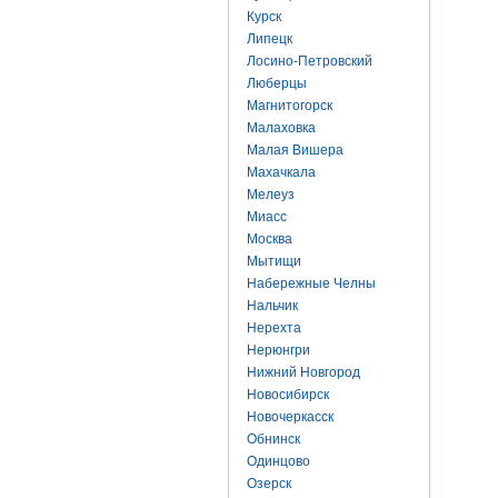
Курск
Липецк
Лосино-Петровский
Люберцы
Магнитогорск
Малаховка
Малая Вишера
Махачкала
Мелеуз
Миасс
Москва
Мытищи
Набережные Челны
Нальчик
Нерехта
Нерюнгри
Нижний Новгород
Новосибирск
Новочеркасск
Обнинск
Одинцово
Озерск