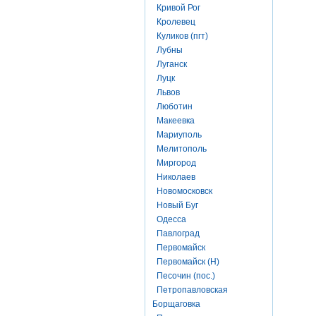
Кривой Рог
Кролевец
Куликов (пгт)
Лубны
Луганск
Луцк
Львов
Люботин
Макеевка
Мариуполь
Мелитополь
Миргород
Николаев
Новомосковск
Новый Буг
Одесса
Павлоград
Первомайск
Первомайск (Н)
Песочин (пос.)
Петропавловская
Борщаговка