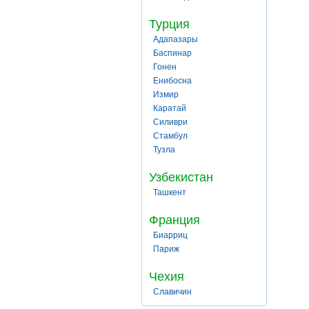
Турция
Адапазары
Баспинар
Гонен
Енибосна
Измир
Каратай
Силиври
Стамбул
Тузла
Узбекистан
Ташкент
Франция
Биарриц
Париж
Чехия
Славичин