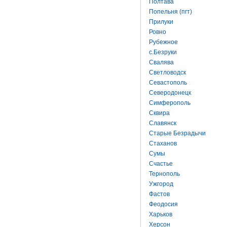
Полтава
Попельня (пгт)
Прилуки
Ровно
Рубежное
с.Безруки
Свалява
Светловодск
Севастополь
Северодонецк
Симферополь
Сквира
Славянск
Старые Безрадычи
Стаханов
Сумы
Счастье
Тернополь
Ужгород
Фастов
Феодосия
Харьков
Херсон