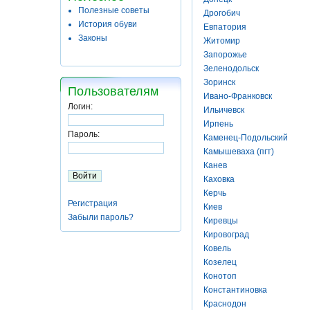
Полезные советы
Дрогобич
История обуви
Евпатория
Законы
Житомир
Запорожье
Зеленодольск
Зоринск
Пользователям
Ивано-Франковск
Логин:
Ильичевск
Ирпень
Пароль:
Каменец-Подольский
Камышеваха (пгт)
Канев
Каховка
Керчь
Регистрация
Киев
Забыли пароль?
Киревцы
Кировоград
Ковель
Козелец
Конотоп
Константиновка
Краснодон