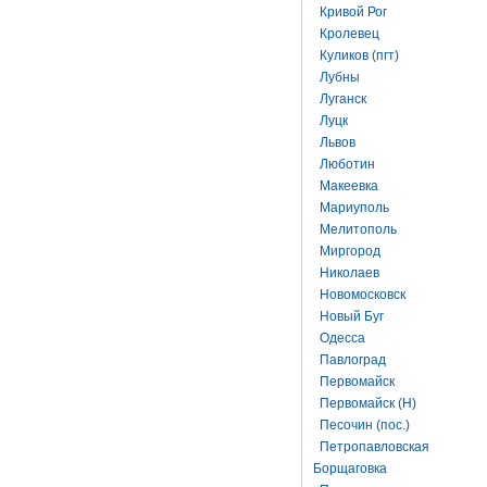
Кривой Рог
Кролевец
Куликов (пгт)
Лубны
Луганск
Луцк
Львов
Люботин
Макеевка
Мариуполь
Мелитополь
Миргород
Николаев
Новомосковск
Новый Буг
Одесса
Павлоград
Первомайск
Первомайск (Н)
Песочин (пос.)
Петропавловская
Борщаговка