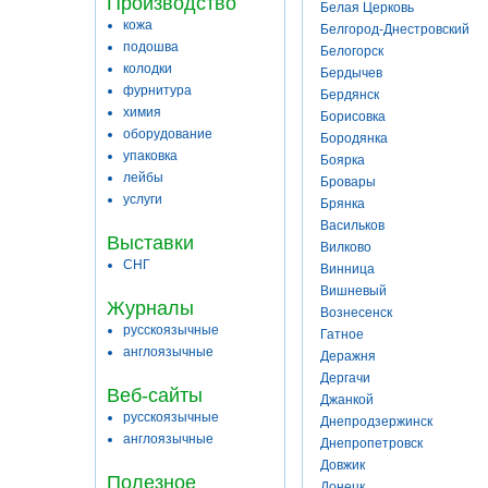
Производство
Белая Церковь
кожа
Белгород-Днестровский
подошва
Белогорск
колодки
Бердычев
фурнитура
Бердянск
химия
Борисовка
оборудование
Бородянка
упаковка
Боярка
лейбы
Бровары
услуги
Брянка
Васильков
Выставки
Вилково
СНГ
Винница
Вишневый
Журналы
Вознесенск
русскоязычные
Гатное
англоязычные
Деражня
Дергачи
Веб-сайты
Джанкой
русскоязычные
Днепродзержинск
англоязычные
Днепропетровск
Довжик
Полезное
Донецк