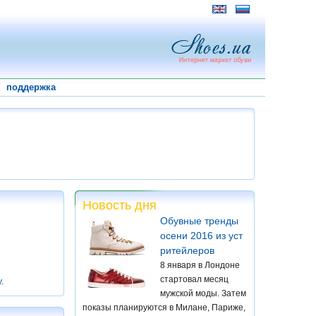
поддержка
Новость дня
Обувные тренды
осени 2016 из уст
ритейлеров
8 января в Лондоне
стартовал месяц
у
.
мужской моды. Затем
показы планируются в Милане, Париже,