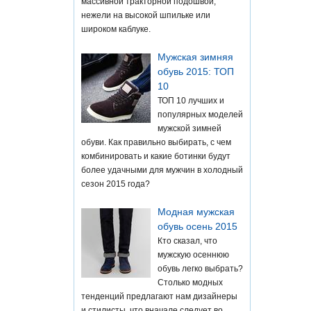
массивной тракторной подошвой,
нежели на высокой шпильке или
широком каблуке.
Мужская зимняя
обувь 2015: ТОП
10
ТОП 10 лучших и
популярных моделей
мужской зимней
обуви. Как правильно выбирать, с чем
комбинировать и какие ботинки будут
более удачными для мужчин в холодный
сезон 2015 года?
Модная мужская
обувь осень 2015
Кто сказал, что
мужскую осеннюю
обувь легко выбрать?
Столько модных
тенденций предлагают нам дизайнеры
и стилисты, что вначале следует во