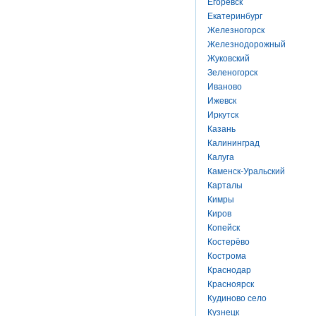
Егоревск
Екатеринбург
Железногорск
Железнодорожный
Жуковский
Зеленогорск
Иваново
Ижевск
Иркутск
Казань
Калининград
Калуга
Каменск-Уральский
Карталы
Кимры
Киров
Копейск
Костерёво
Кострома
Краснодар
Красноярск
Кудиново село
Кузнецк