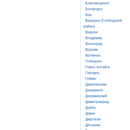
Благовещенск
Богородск
Бор
Вахруши (Слободской
район)
Видное
Владимир
Волгоград
Ворсма
Воткинск
Голицыно
Горно-Алтайск
Городец
Губкин
Давлеканово
Дзержинск
Дзержинский
Димитровград
Дубна
Дуван
Дюртюли
Дятьково