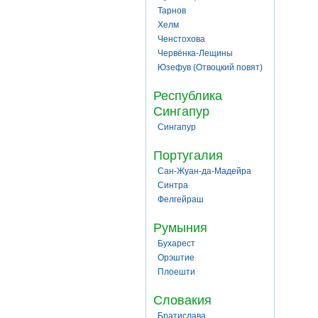
Тарнов
Хелм
Ченстохова
Червёнка-Лещины
Юзефув (Отвоцкий повят)
Республика
Сингапур
Сингапур
Португалия
Сан-Жуан-да-Мадейра
Синтра
Фелгейраш
Румыния
Бухарест
Орэштие
Плоешти
Словакия
Братислава