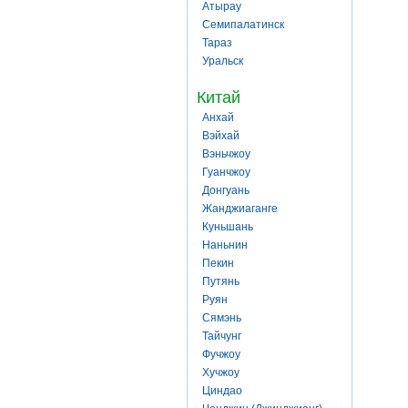
Атырау
Семипалатинск
Тараз
Уральск
Китай
Анхай
Вэйхай
Вэньчжоу
Гуанчжоу
Донгуань
Жанджиаганге
Куньшань
Наньнин
Пекин
Путянь
Руян
Сямэнь
Тайчунг
Фучжоу
Хучжоу
Циндао