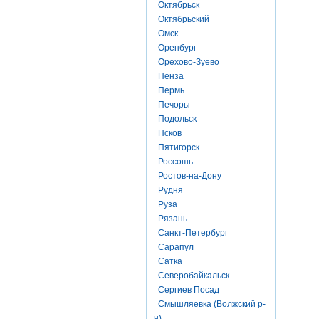
Октябрьск
Октябрьский
Омск
Оренбург
Орехово-Зуево
Пенза
Пермь
Печоры
Подольск
Псков
Пятигорск
Россошь
Ростов-на-Дону
Рудня
Руза
Рязань
Санкт-Петербург
Сарапул
Сатка
Северобайкальск
Сергиев Посад
Смышляевка (Волжский р-
н)