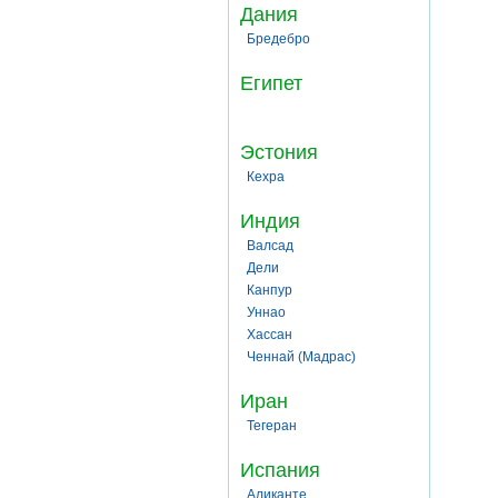
Дания
Бредебро
Египет
Эстония
Кехра
Индия
Валсад
Дели
Канпур
Уннао
Хассан
Ченнай (Мадрас)
Иран
Тегеран
Испания
Аликанте