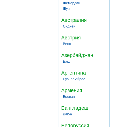
Шемордан
Шуя
Австралия
Сидней
Австрия
Вена
Азербайджан
Баку
Аргентина
Буэнос Айрес
Армения
Ереван
Бангладеш
Дакка
Белоруссия