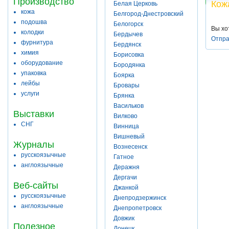
Производство
Кож
Белая Церковь
кожа
Белгород-Днестровский
подошва
Белогорск
Вы хо
колодки
Бердычев
Отпра
фурнитура
Бердянск
химия
Борисовка
оборудование
Бородянка
упаковка
Боярка
лейбы
Бровары
услуги
Брянка
Васильков
Выставки
Вилково
СНГ
Винница
Вишневый
Журналы
Вознесенск
русскоязычные
Гатное
англоязычные
Деражня
Дергачи
Веб-сайты
Джанкой
русскоязычные
Днепродзержинск
англоязычные
Днепропетровск
Довжик
Полезное
Донецк