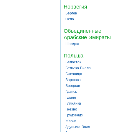
Норвегия
Берген
Осло
Объединенные
Арабские Эмираты
Шарджа
Польша
Белосток
Бельско-Биала
Бжезница
Варшава
Вроцлав
Гданск
Гдыня
Глинянка
Гнезно
Грудзендз
Жарки
Здуньска-Воля