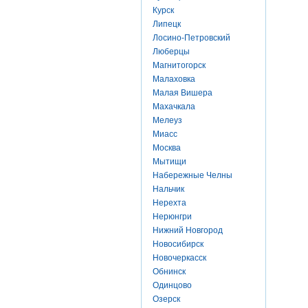
Курск
Липецк
Лосино-Петровский
Люберцы
Магнитогорск
Малаховка
Малая Вишера
Махачкала
Мелеуз
Миасс
Москва
Мытищи
Набережные Челны
Нальчик
Нерехта
Нерюнгри
Нижний Новгород
Новосибирск
Новочеркасск
Обнинск
Одинцово
Озерск