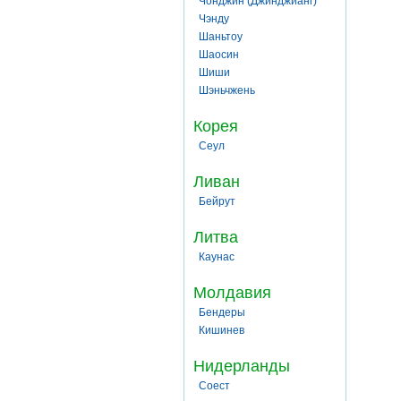
Чонджин (Джинджианг)
Чэнду
Шаньтоу
Шаосин
Шиши
Шэньчжень
Корея
Сеул
Ливан
Бейрут
Литва
Каунас
Молдавия
Бендеры
Кишинев
Нидерланды
Соест