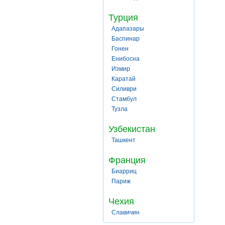
Турция
Адапазары
Баспинар
Гонен
Енибосна
Измир
Каратай
Силиври
Стамбул
Тузла
Узбекистан
Ташкент
Франция
Биарриц
Париж
Чехия
Славичин