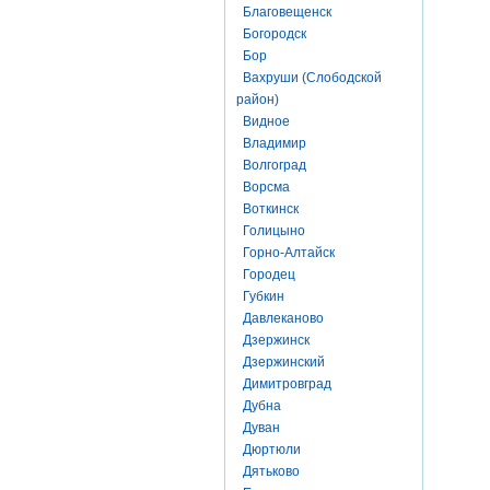
Благовещенск
Богородск
Бор
Вахруши (Слободской
район)
Видное
Владимир
Волгоград
Ворсма
Воткинск
Голицыно
Горно-Алтайск
Городец
Губкин
Давлеканово
Дзержинск
Дзержинский
Димитровград
Дубна
Дуван
Дюртюли
Дятьково