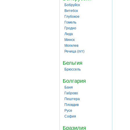
Бобруйск
Витебск
Глубокое
Гомель
Гродно
Лида
Минск
Могилев
Речица (пгт)
Бельгия
Брюссель
Болгария
Баня
Габрово
Пештера
Пловдив
Русе
София
Бразилия