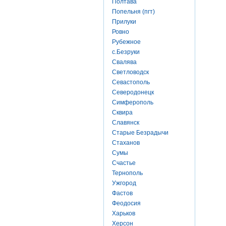
Полтава
Попельня (пгт)
Прилуки
Ровно
Рубежное
с.Безруки
Свалява
Светловодск
Севастополь
Северодонецк
Симферополь
Сквира
Славянск
Старые Безрадычи
Стаханов
Сумы
Счастье
Тернополь
Ужгород
Фастов
Феодосия
Харьков
Херсон