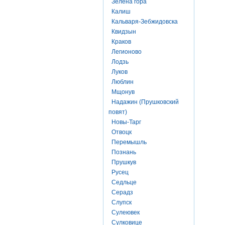
Зелена гора
Калиш
Кальваря-Зебжидовска
Квидзын
Краков
Легионово
Лодзь
Луков
Люблин
Мщонув
Надажин (Прушковский
повят)
Новы-Тарг
Отвоцк
Перемышль
Познань
Прушкув
Русец
Седльце
Серадз
Слупск
Сулеювек
Сулковице