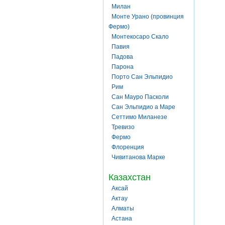
Милан
Монте Урано (провинция
Фермо)
Монтекосаро Скало
Павия
Падова
Парона
Порто Сан Эльпидио
Рим
Сан Мауро Пасколи
Сан Эльпидио а Маре
Сеттимо Миланезе
Тревизо
Фермо
Флоренция
Чивитанова Марке
Казахстан
Аксай
Актау
Алматы
Астана