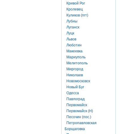
Кривой Рог
Кролевец
Куликов (пгт)
Лубны
Луганск
Луцк
Львов
Люботин
Макеевка
Мариуполь
Мелитополь
Миргород
Николаев
Новомосковск
Новый Буг
Одесса
Павлоград
Первомайск
Первомайск (Н)
Песочин (пос.)
Петропавловская
Борщаговка