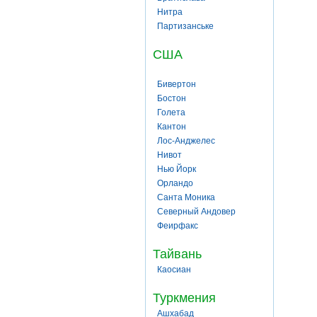
Нитра
Партизанське
США
Бивертон
Бостон
Голета
Кантон
Лос-Анджелес
Нивот
Нью Йорк
Орландо
Санта Моника
Северный Андовер
Феирфакс
Тайвань
Каосиан
Туркмения
Ашхабад