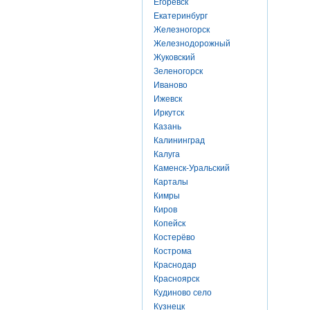
Егоревск
Екатеринбург
Железногорск
Железнодорожный
Жуковский
Зеленогорск
Иваново
Ижевск
Иркутск
Казань
Калининград
Калуга
Каменск-Уральский
Карталы
Кимры
Киров
Копейск
Костерёво
Кострома
Краснодар
Красноярск
Кудиново село
Кузнецк