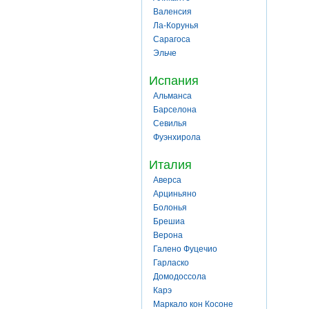
Валенсия
Ла-Корунья
Сарагоса
Эльче
Испания
Альманса
Барселона
Севилья
Фуэнхирола
Италия
Аверса
Арциньяно
Болонья
Брешиа
Верона
Галено Фуцечио
Гарласко
Домодоссола
Карэ
Маркало кон Косоне