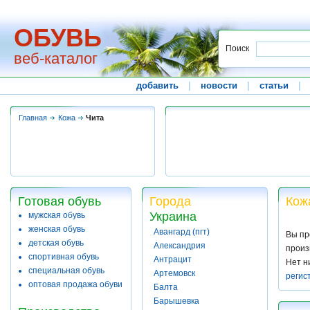
ОБУВЬ
Поиск
веб-каталог
добавить
|
новости
|
статьи
|
Главная
Кожа
Чита
Готовая обувь
Города
Кож
Украина
мужская обувь
женская обувь
Авангард (пгт)
Вы пр
детская обувь
Александрия
произ
спортивная обувь
Антрацит
Нет н
специальная обувь
Артемовск
регис
оптовая продажа обуви
Балта
Барышевка