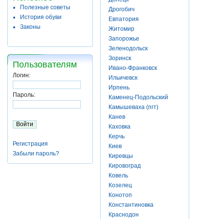
Полезные советы
Дрогобич
История обуви
Евпатория
Законы
Житомир
Запорожье
Зеленодольск
Зоринск
Пользователям
Ивано-Франковск
Логин:
Ильичевск
Ирпень
Пароль:
Каменец-Подольский
Камышеваха (пгт)
Канев
Каховка
Керчь
Регистрация
Киев
Забыли пароль?
Киревцы
Кировоград
Ковель
Козелец
Конотоп
Константиновка
Краснодон