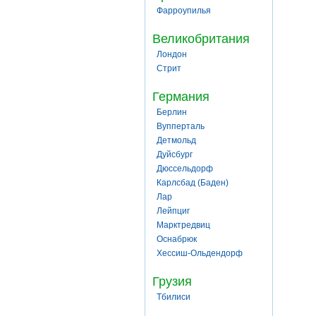
Фарроупилья
Великобритания
Лондон
Стрит
Германия
Берлин
Вупперталь
Детмольд
Дуйсбург
Дюссельдорф
Карлсбад (Баден)
Лар
Лейпциг
Марктредвиц
Оснабрюк
Хессиш-Ольдендорф
Грузия
Тбилиси