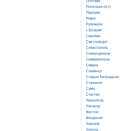
Полтава
Попельня (пгт)
Прилуки
Ровно
Рубежное
с.Безруки
Свалява
Светловодск
Севастополь
Северодонецк
Симферополь
Сквира
Славянск
Старые Безрадычи
Стаханов
Сумы
Счастье
Тернополь
Ужгород
Фастов
Феодосия
Харьков
Херсон