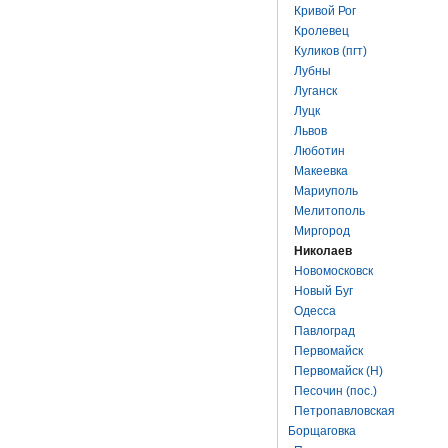
Кривой Рог
Кролевец
Куликов (пгт)
Лубны
Луганск
Луцк
Львов
Люботин
Макеевка
Мариуполь
Мелитополь
Миргород
Николаев
Новомосковск
Новый Буг
Одесса
Павлоград
Первомайск
Первомайск (Н)
Песочин (пос.)
Петропавловская
Борщаговка