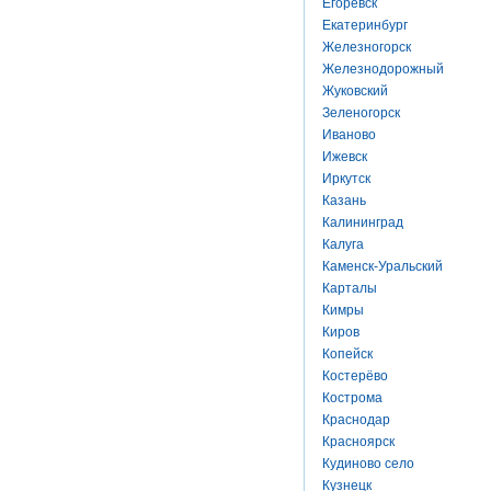
Егоревск
Екатеринбург
Железногорск
Железнодорожный
Жуковский
Зеленогорск
Иваново
Ижевск
Иркутск
Казань
Калининград
Калуга
Каменск-Уральский
Карталы
Кимры
Киров
Копейск
Костерёво
Кострома
Краснодар
Красноярск
Кудиново село
Кузнецк