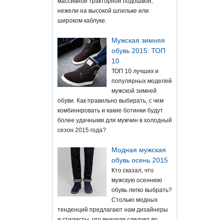
массивной тракторной подошвой,
нежели на высокой шпильке или
широком каблуке.
Мужская зимняя
обувь 2015: ТОП
10
ТОП 10 лучших и
популярных моделей
мужской зимней
обуви. Как правильно выбирать, с чем
комбинировать и какие ботинки будут
более удачными для мужчин в холодный
сезон 2015 года?
Модная мужская
обувь осень 2015
Кто сказал, что
мужскую осеннюю
обувь легко выбрать?
Столько модных
тенденций предлагают нам дизайнеры
и стилисты, что вначале следует во