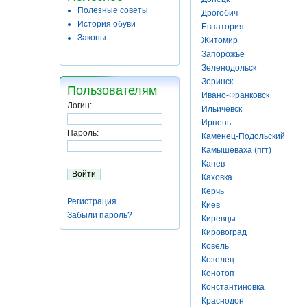
Полезные советы
Дрогобич
История обуви
Евпатория
Законы
Житомир
Запорожье
Зеленодольск
Зоринск
Пользователям
Ивано-Франковск
Логин:
Ильичевск
Ирпень
Пароль:
Каменец-Подольский
Камышеваха (пгт)
Канев
Каховка
Керчь
Регистрация
Киев
Забыли пароль?
Киревцы
Кировоград
Ковель
Козелец
Конотоп
Константиновка
Краснодон