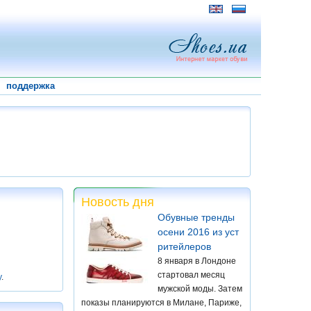
поддержка
Новость дня
Обувные тренды
осени 2016 из уст
ритейлеров
8 января в Лондоне
стартовал месяц
у
.
мужской моды. Затем
показы планируются в Милане, Париже,