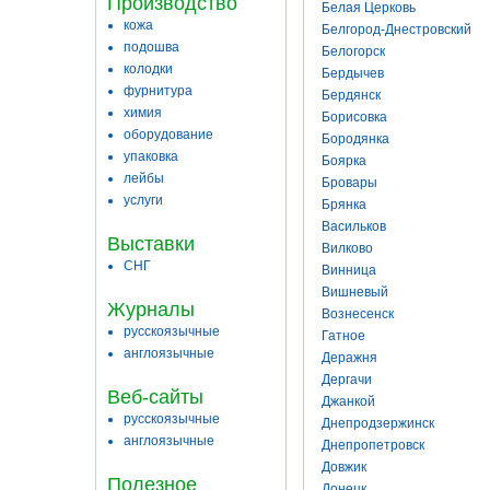
Производство
Белая Церковь
кожа
Белгород-Днестровский
подошва
Белогорск
колодки
Бердычев
фурнитура
Бердянск
химия
Борисовка
оборудование
Бородянка
упаковка
Боярка
лейбы
Бровары
услуги
Брянка
Васильков
Выставки
Вилково
СНГ
Винница
Вишневый
Журналы
Вознесенск
русскоязычные
Гатное
англоязычные
Деражня
Дергачи
Веб-сайты
Джанкой
русскоязычные
Днепродзержинск
англоязычные
Днепропетровск
Довжик
Полезное
Донецк