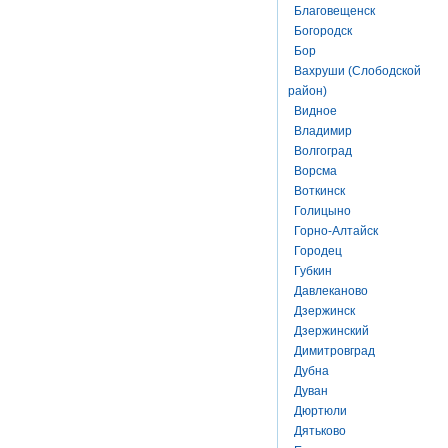
Благовещенск
Богородск
Бор
Вахруши (Слободской
район)
Видное
Владимир
Волгоград
Ворсма
Воткинск
Голицыно
Горно-Алтайск
Городец
Губкин
Давлеканово
Дзержинск
Дзержинский
Димитровград
Дубна
Дуван
Дюртюли
Дятьково