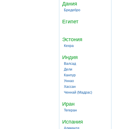
Дания
Бредебро
Египет
Эстония
Кехра
Индия
Валсад
Дели
Канпур
Уннао
Хассан
Ченнай (Мадрас)
Иран
Тегеран
Испания
Аликанте