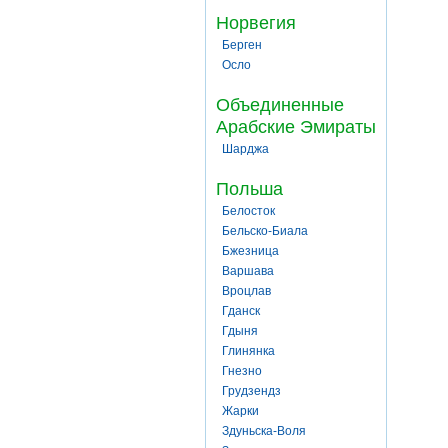
Норвегия
Берген
Осло
Объединенные
Арабские Эмираты
Шарджа
Польша
Белосток
Бельско-Биала
Бжезница
Варшава
Вроцлав
Гданск
Гдыня
Глинянка
Гнезно
Грудзендз
Жарки
Здуньска-Воля