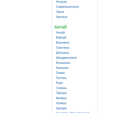
Атырау
Семипалатинск
Тараз
Уральск
Китай
Анхай
Вэйхай
Вэньчжоу
Гуанчжоу
Донгуань
Жанджиаганге
Куньшань
Наньнин
Пекин
Путянь
Руян
Сямэнь
Тайчунг
Фучжоу
Хучжоу
Циндао