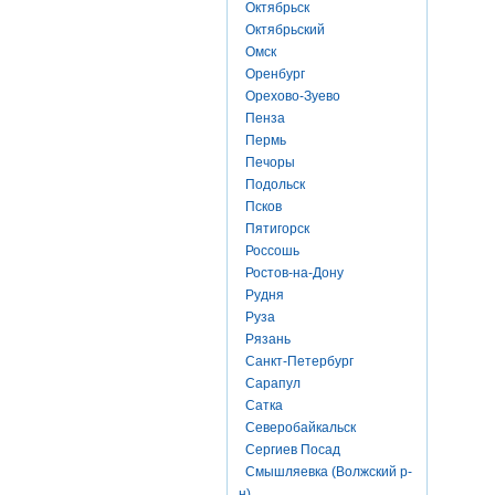
Октябрьск
Октябрьский
Омск
Оренбург
Орехово-Зуево
Пенза
Пермь
Печоры
Подольск
Псков
Пятигорск
Россошь
Ростов-на-Дону
Рудня
Руза
Рязань
Санкт-Петербург
Сарапул
Сатка
Северобайкальск
Сергиев Посад
Смышляевка (Волжский р-
н)