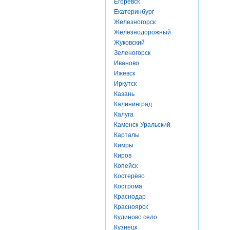
Егоревск
Екатеринбург
Железногорск
Железнодорожный
Жуковский
Зеленогорск
Иваново
Ижевск
Иркутск
Казань
Калининград
Калуга
Каменск-Уральский
Карталы
Кимры
Киров
Копейск
Костерёво
Кострома
Краснодар
Красноярск
Кудиново село
Кузнецк