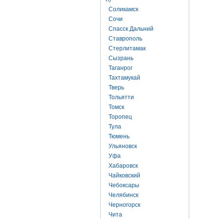
Соликамск
Сочи
Спасск Дальний
Ставрополь
Стерлитамак
Сызрань
Таганрог
Тахтамукай
Тверь
Тольятти
Томск
Торопец
Тула
Тюмень
Ульяновск
Уфа
Хабаровск
Чайковский
Чебоксары
Челябинск
Черногорск
Чита