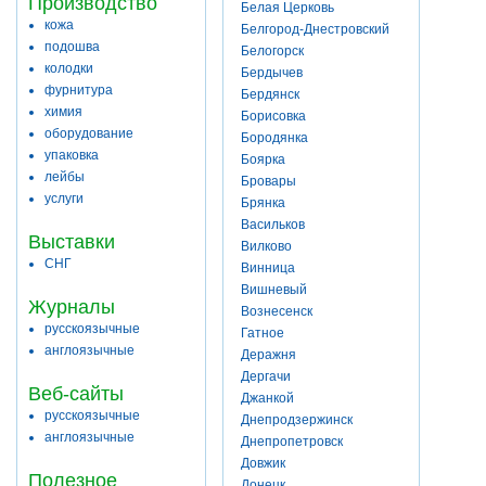
Производство
Белая Церковь
кожа
Белгород-Днестровский
подошва
Белогорск
колодки
Бердычев
фурнитура
Бердянск
химия
Борисовка
оборудование
Бородянка
упаковка
Боярка
лейбы
Бровары
услуги
Брянка
Васильков
Выставки
Вилково
СНГ
Винница
Вишневый
Журналы
Вознесенск
русскоязычные
Гатное
англоязычные
Деражня
Дергачи
Веб-сайты
Джанкой
русскоязычные
Днепродзержинск
англоязычные
Днепропетровск
Довжик
Полезное
Донецк