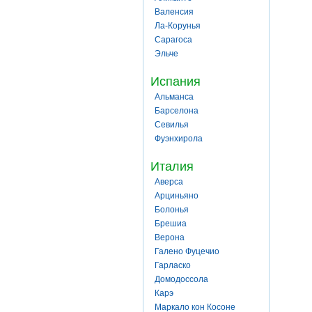
Валенсия
Ла-Корунья
Сарагоса
Эльче
Испания
Альманса
Барселона
Севилья
Фуэнхирола
Италия
Аверса
Арциньяно
Болонья
Брешиа
Верона
Галено Фуцечио
Гарласко
Домодоссола
Карэ
Маркало кон Косоне