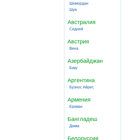
Шемордан
Шуя
Австралия
Сидней
Австрия
Вена
Азербайджан
Баку
Аргентина
Буэнос Айрес
Армения
Ереван
Бангладеш
Дакка
Белоруссия