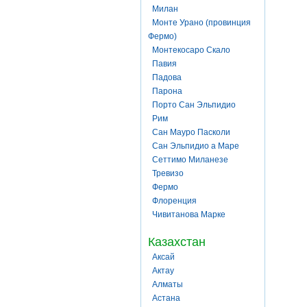
Милан
Монте Урано (провинция
Фермо)
Монтекосаро Скало
Павия
Падова
Парона
Порто Сан Эльпидио
Рим
Сан Мауро Пасколи
Сан Эльпидио а Маре
Сеттимо Миланезе
Тревизо
Фермо
Флоренция
Чивитанова Марке
Казахстан
Аксай
Актау
Алматы
Астана