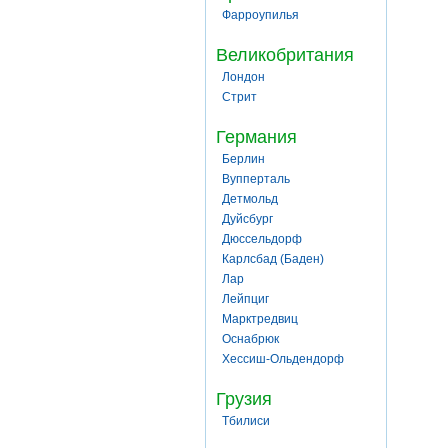
Фарроупилья
Великобритания
Лондон
Стрит
Германия
Берлин
Вупперталь
Детмольд
Дуйсбург
Дюссельдорф
Карлсбад (Баден)
Лар
Лейпциг
Марктредвиц
Оснабрюк
Хессиш-Ольдендорф
Грузия
Тбилиси