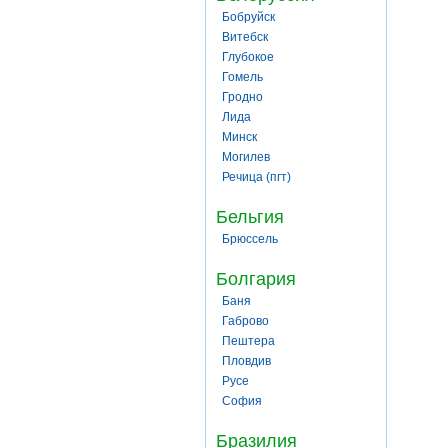
Бобруйск
Витебск
Глубокое
Гомель
Гродно
Лида
Минск
Могилев
Речица (пгт)
Бельгия
Брюссель
Болгария
Баня
Габрово
Пештера
Пловдив
Русе
София
Бразилия