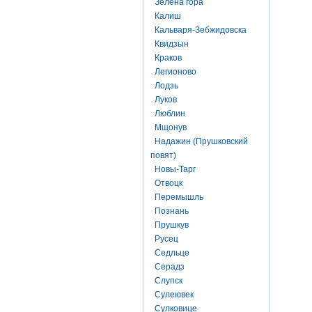
Зелена гора
Калиш
Кальваря-Зебжидовска
Квидзын
Краков
Легионово
Лодзь
Луков
Люблин
Мщонув
Надажин (Прушковский
повят)
Новы-Тарг
Отвоцк
Перемышль
Познань
Прушкув
Русец
Седльце
Серадз
Слупск
Сулеювек
Сулковице