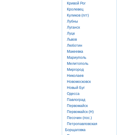
Кривой Рог
Кролевец
Куликов (пгт)
Лубны
Луганск
Луцк
Львов
Люботин
Макеевка
Мариуполь
Мелитополь
Миргород
Николаев
Новомосковск
Новый Буг
Одесса
Павлоград
Первомайск
Первомайск (Н)
Песочин (пос.)
Петропавловская
Борщаговка