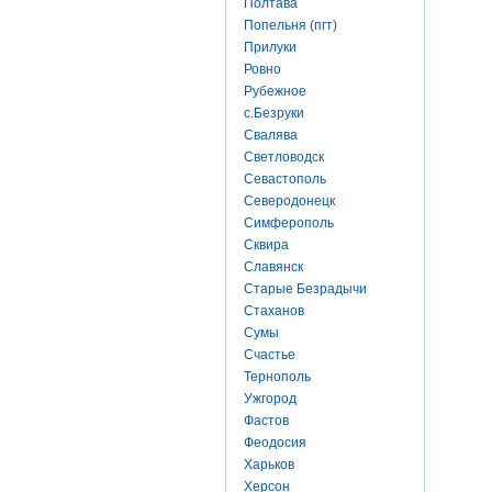
Полтава
Попельня (пгт)
Прилуки
Ровно
Рубежное
с.Безруки
Свалява
Светловодск
Севастополь
Северодонецк
Симферополь
Сквира
Славянск
Старые Безрадычи
Стаханов
Сумы
Счастье
Тернополь
Ужгород
Фастов
Феодосия
Харьков
Херсон