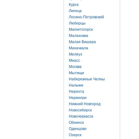
Курск
Липецк
Лосино-Петровский
Люберцы
Магнитогорск
Малаховка
Малая Вишера
Махачкала
Мелеуз
Миасс
Москва
Мытищи
Набережные Челны
Нальчик
Нерехта
Нерюнгри
Нижний Новгород
Новосибирск
Новочеркасск
Обнинск
Одинцово
Озерск