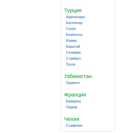
Турция
Адапазары
Баспинар
Гонен
Енибосна
Измир
Каратай
Силиври
Стамбул
Тузла
Узбекистан
Ташкент
Франция
Биарриц
Париж
Чехия
Славичин