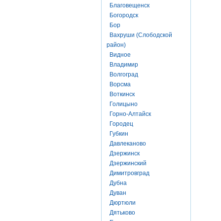
Благовещенск
Богородск
Бор
Вахруши (Слободской
район)
Видное
Владимир
Волгоград
Ворсма
Воткинск
Голицыно
Горно-Алтайск
Городец
Губкин
Давлеканово
Дзержинск
Дзержинский
Димитровград
Дубна
Дуван
Дюртюли
Дятьково