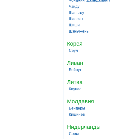
Чонджин (Джинджианг)
Чэнду
Шаньтоу
Шаосин
Шиши
Шэньчжень
Корея
Сеул
Ливан
Бейрут
Литва
Каунас
Молдавия
Бендеры
Кишинев
Нидерланды
Соест