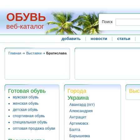
ОБУВЬ
Поиск
веб-каталог
добавить
|
новости
|
статьи
|
Главная
Выставки
Братислава
Готовая обувь
Города
Выс
Украина
мужская обувь
женская обувь
Авангард (пгт)
детская обувь
Александрия
спортивная обувь
Антрацит
специальная обувь
Артемовск
оптовая продажа обуви
Балта
Барышевка