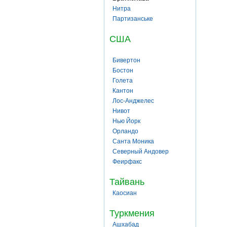
Нитра
Партизанське
США
Бивертон
Бостон
Голета
Кантон
Лос-Анджелес
Нивот
Нью Йорк
Орландо
Санта Моника
Северный Андовер
Феирфакс
Тайвань
Каосиан
Туркмения
Ашхабад