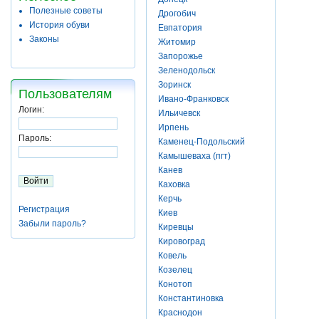
Полезные советы
Дрогобич
История обуви
Евпатория
Законы
Житомир
Запорожье
Зеленодольск
Зоринск
Пользователям
Ивано-Франковск
Логин:
Ильичевск
Ирпень
Пароль:
Каменец-Подольский
Камышеваха (пгт)
Канев
Каховка
Керчь
Регистрация
Киев
Забыли пароль?
Киревцы
Кировоград
Ковель
Козелец
Конотоп
Константиновка
Краснодон