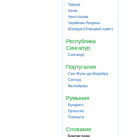
Тарнов
Хелм
Ченстохова
Червёнка-Лещины
Юзефув (Отвоцкий повят)
Республика
Сингапур
Сингапур
Португалия
Сан-Жуан-да-Мадейра
Синтра
Фелгейраш
Румыния
Бухарест
Орэштие
Плоешти
Словакия
Братислава