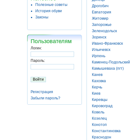
Полезные советы
Дрогобич
История обуви
Евпатория
Законы
Житомир
Запорожье
Зеленодольск
Зоринск
Пользователям
Ивано-Франковск
Логин:
Ильичевск
Ирпень
Пароль:
Каменец-Подольский
Камышеваха (пгт)
Канев
Каховка
Керчь
Регистрация
Киев
Забыли пароль?
Киревцы
Кировоград
Ковель
Козелец
Конотоп
Константиновка
Краснодон