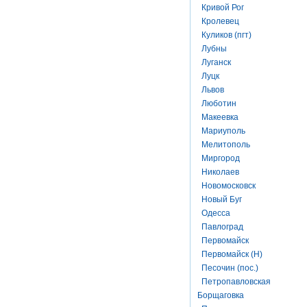
Кривой Рог
Кролевец
Куликов (пгт)
Лубны
Луганск
Луцк
Львов
Люботин
Макеевка
Мариуполь
Мелитополь
Миргород
Николаев
Новомосковск
Новый Буг
Одесса
Павлоград
Первомайск
Первомайск (Н)
Песочин (пос.)
Петропавловская
Борщаговка