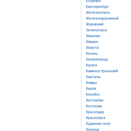
Егоревск
Екатеринбург
Железногорск
Железнодорожный
Жуковский
Зеленогорск
Иваново
Ижевск
Иркутск
Казань
Калининград
Калуга
Каменск-Уральский
Карталы
Кимры
Киров
Копейск
Костерёво
Кострома
Краснодар
Красноярск
Кудиново село
Кузнецк