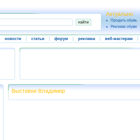
Актуально
Продать обувь
Реклама обуви
|
новости
|
статьи
|
форум
|
реклама
|
веб-мастерам
|
Выставки Владимир