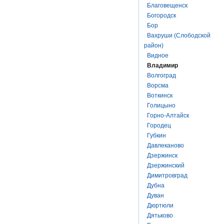
Благовещенск
Богородск
Бор
Вахруши (Слободской
район)
Видное
Владимир
Волгоград
Ворсма
Воткинск
Голицыно
Горно-Алтайск
Городец
Губкин
Давлеканово
Дзержинск
Дзержинский
Димитровград
Дубна
Дуван
Дюртюли
Дятьково