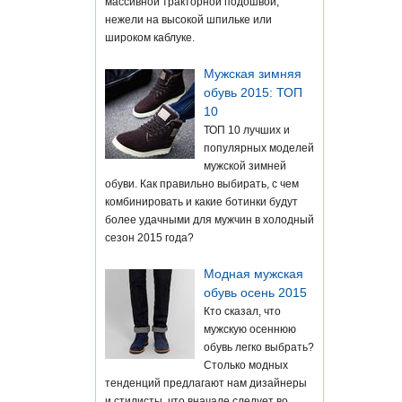
массивной тракторной подошвой,
нежели на высокой шпильке или
широком каблуке.
Мужская зимняя
обувь 2015: ТОП
10
ТОП 10 лучших и
популярных моделей
мужской зимней
обуви. Как правильно выбирать, с чем
комбинировать и какие ботинки будут
более удачными для мужчин в холодный
сезон 2015 года?
Модная мужская
обувь осень 2015
Кто сказал, что
мужскую осеннюю
обувь легко выбрать?
Столько модных
тенденций предлагают нам дизайнеры
и стилисты, что вначале следует во