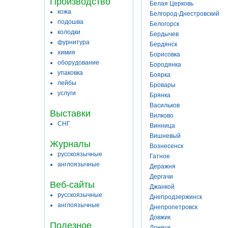
Производство
Белая Церковь
кожа
Белгород-Днестровский
подошва
Белогорск
колодки
Бердычев
фурнитура
Бердянск
химия
Борисовка
оборудование
Бородянка
упаковка
Боярка
лейбы
Бровары
услуги
Брянка
Васильков
Выставки
Вилково
СНГ
Винница
Вишневый
Журналы
Вознесенск
русскоязычные
Гатное
англоязычные
Деражня
Дергачи
Веб-сайты
Джанкой
русскоязычные
Днепродзержинск
англоязычные
Днепропетровск
Довжик
Полезное
Донецк