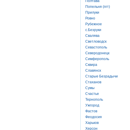
Полтава
Попельня (пгт)
Прилуки
Ровно
Рубежное
с.Безруки
Свалява
Светловодск
Севастополь
Северодонецк
Симферополь
Сквира
Славянск
Старые Безрадычи
Стаханов
Сумы
Счастье
Тернополь
Ужгород
Фастов
Феодосия
Харьков
Херсон