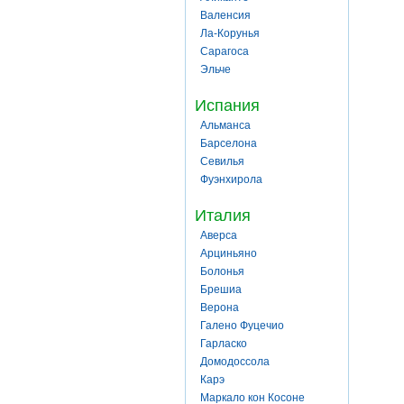
Валенсия
Ла-Корунья
Сарагоса
Эльче
Испания
Альманса
Барселона
Севилья
Фуэнхирола
Италия
Аверса
Арциньяно
Болонья
Брешиа
Верона
Галено Фуцечио
Гарласко
Домодоссола
Карэ
Маркало кон Косоне