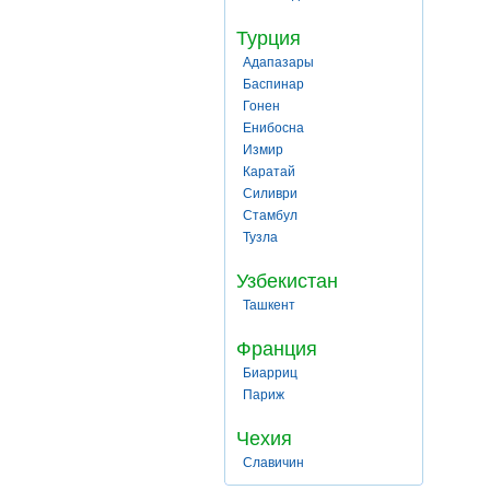
Турция
Адапазары
Баспинар
Гонен
Енибосна
Измир
Каратай
Силиври
Стамбул
Тузла
Узбекистан
Ташкент
Франция
Биарриц
Париж
Чехия
Славичин