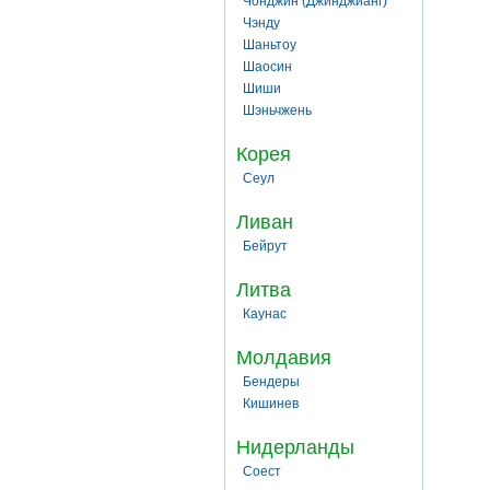
Чонджин (Джинджианг)
Чэнду
Шаньтоу
Шаосин
Шиши
Шэньчжень
Корея
Сеул
Ливан
Бейрут
Литва
Каунас
Молдавия
Бендеры
Кишинев
Нидерланды
Соест