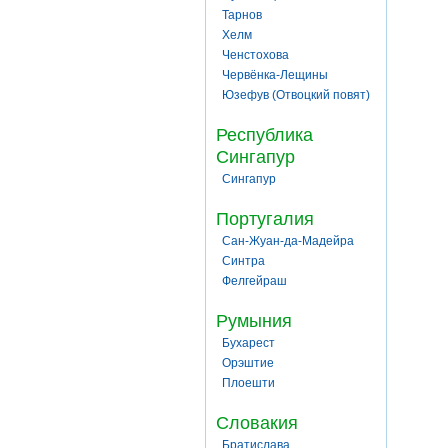
Тарнов
Хелм
Ченстохова
Червёнка-Лещины
Юзефув (Отвоцкий повят)
Республика
Сингапур
Сингапур
Португалия
Сан-Жуан-да-Мадейра
Синтра
Фелгейраш
Румыния
Бухарест
Орэштие
Плоешти
Словакия
Братислава