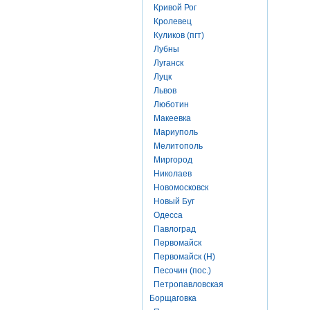
Кривой Рог
Кролевец
Куликов (пгт)
Лубны
Луганск
Луцк
Львов
Люботин
Макеевка
Мариуполь
Мелитополь
Миргород
Николаев
Новомосковск
Новый Буг
Одесса
Павлоград
Первомайск
Первомайск (Н)
Песочин (пос.)
Петропавловская
Борщаговка