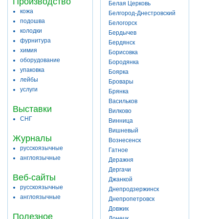
Производство
Белая Церковь
кожа
Белгород-Днестровский
подошва
Белогорск
колодки
Бердычев
фурнитура
Бердянск
химия
Борисовка
оборудование
Бородянка
упаковка
Боярка
лейбы
Бровары
услуги
Брянка
Васильков
Выставки
Вилково
СНГ
Винница
Вишневый
Журналы
Вознесенск
русскоязычные
Гатное
англоязычные
Деражня
Дергачи
Веб-сайты
Джанкой
русскоязычные
Днепродзержинск
англоязычные
Днепропетровск
Довжик
Полезное
Донецк