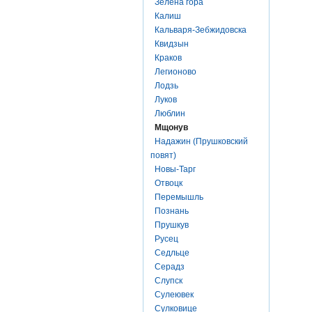
Зелена гора
Калиш
Кальваря-Зебжидовска
Квидзын
Краков
Легионово
Лодзь
Луков
Люблин
Мщонув
Надажин (Прушковский
повят)
Новы-Тарг
Отвоцк
Перемышль
Познань
Прушкув
Русец
Седльце
Серадз
Слупск
Сулеювек
Сулковице