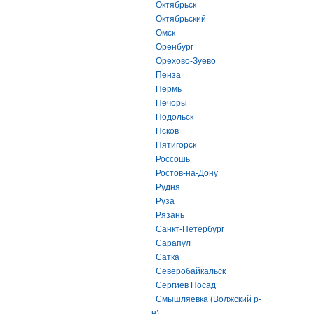
Октябрьск
Октябрьский
Омск
Оренбург
Орехово-Зуево
Пенза
Пермь
Печоры
Подольск
Псков
Пятигорск
Россошь
Ростов-на-Дону
Рудня
Руза
Рязань
Санкт-Петербург
Сарапул
Сатка
Северобайкальск
Сергиев Посад
Смышляевка (Волжский р-
н)