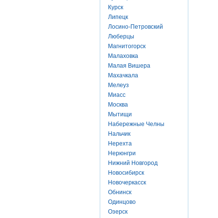
Курск
Липецк
Лосино-Петровский
Люберцы
Магнитогорск
Малаховка
Малая Вишера
Махачкала
Мелеуз
Миасс
Москва
Мытищи
Набережные Челны
Нальчик
Нерехта
Нерюнгри
Нижний Новгород
Новосибирск
Новочеркасск
Обнинск
Одинцово
Озерск