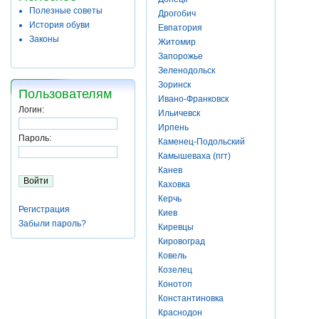
Полезные советы
Дрогобич
История обуви
Евпатория
Законы
Житомир
Запорожье
Зеленодольск
Зоринск
Пользователям
Ивано-Франковск
Логин:
Ильичевск
Ирпень
Пароль:
Каменец-Подольский
Камышеваха (пгт)
Канев
Каховка
Керчь
Регистрация
Киев
Забыли пароль?
Киревцы
Кировоград
Ковель
Козелец
Конотоп
Константиновка
Краснодон