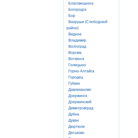
Благовещенск
Богородск
Бор
Вахруши (Слободской
район)
Видное
Владимир
Волгоград
Ворсма
Воткинск
Голицыно
Горно-Алтайск
Городец
Губкин
Давлеканово
Дзержинск
Дзержинский
Димитровград
Дубна
Дуван
Дюртюли
Дятьково