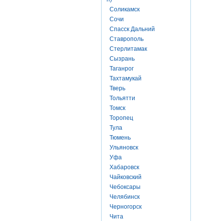
Соликамск
Сочи
Спасск Дальний
Ставрополь
Стерлитамак
Сызрань
Таганрог
Тахтамукай
Тверь
Тольятти
Томск
Торопец
Тула
Тюмень
Ульяновск
Уфа
Хабаровск
Чайковский
Чебоксары
Челябинск
Черногорск
Чита