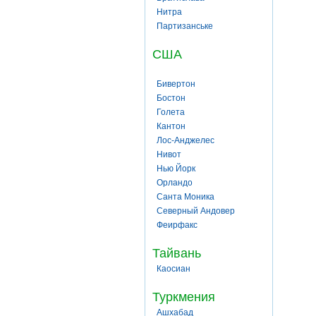
Нитра
Партизанське
США
Бивертон
Бостон
Голета
Кантон
Лос-Анджелес
Нивот
Нью Йорк
Орландо
Санта Моника
Северный Андовер
Феирфакс
Тайвань
Каосиан
Туркмения
Ашхабад