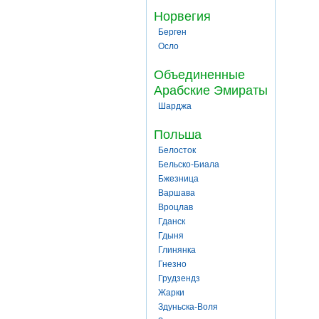
Норвегия
Берген
Осло
Объединенные
Арабские Эмираты
Шарджа
Польша
Белосток
Бельско-Биала
Бжезница
Варшава
Вроцлав
Гданск
Гдыня
Глинянка
Гнезно
Грудзендз
Жарки
Здуньска-Воля