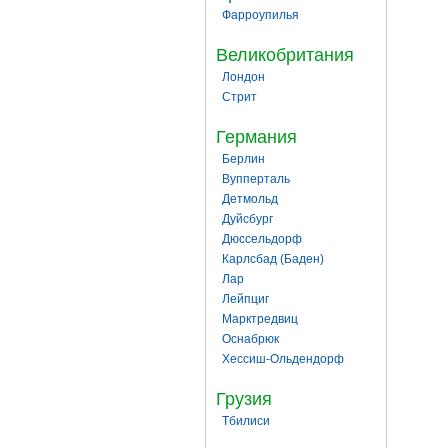
Фарроупилья
Великобритания
Лондон
Стрит
Германия
Берлин
Вупперталь
Детмольд
Дуйсбург
Дюссельдорф
Карлсбад (Баден)
Лар
Лейпциг
Марктредвиц
Оснабрюк
Хессиш-Ольдендорф
Грузия
Тбилиси