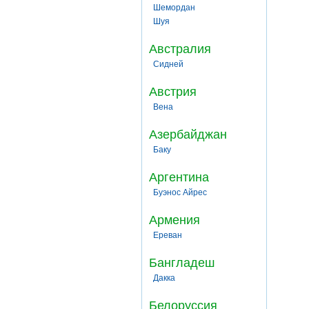
Шемордан
Шуя
Австралия
Сидней
Австрия
Вена
Азербайджан
Баку
Аргентина
Буэнос Айрес
Армения
Ереван
Бангладеш
Дакка
Белоруссия