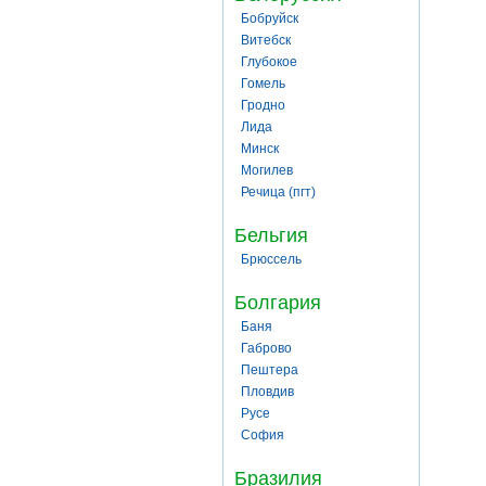
Бобруйск
Витебск
Глубокое
Гомель
Гродно
Лида
Минск
Могилев
Речица (пгт)
Бельгия
Брюссель
Болгария
Баня
Габрово
Пештера
Пловдив
Русе
София
Бразилия