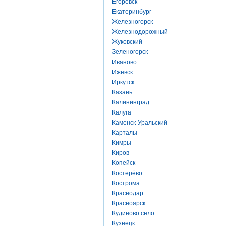
Егоревск
Екатеринбург
Железногорск
Железнодорожный
Жуковский
Зеленогорск
Иваново
Ижевск
Иркутск
Казань
Калининград
Калуга
Каменск-Уральский
Карталы
Кимры
Киров
Копейск
Костерёво
Кострома
Краснодар
Красноярск
Кудиново село
Кузнецк