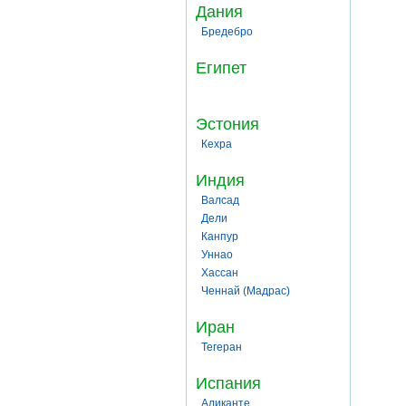
Дания
Бредебро
Египет
Эстония
Кехра
Индия
Валсад
Дели
Канпур
Уннао
Хассан
Ченнай (Мадрас)
Иран
Тегеран
Испания
Аликанте