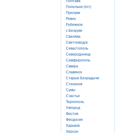
Полтава
Попельня (пгт)
Прилуки
Ровно
Рубежное
с.Безруки
Свалява
Светловодск
Севастополь
Северодонецк
Симферополь
Сквира
Славянск
Старые Безрадычи
Стаханов
Сумы
Счастье
Тернополь
Ужгород
Фастов
Феодосия
Харьков
Херсон