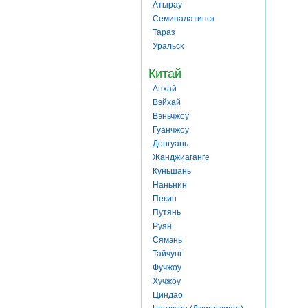
Атырау
Семипалатинск
Тараз
Уральск
Китай
Анхай
Вэйхай
Вэньчжоу
Гуанчжоу
Донгуань
Жанджиаганге
Куньшань
Наньнин
Пекин
Путянь
Руян
Сямэнь
Тайчунг
Фучжоу
Хучжоу
Циндао