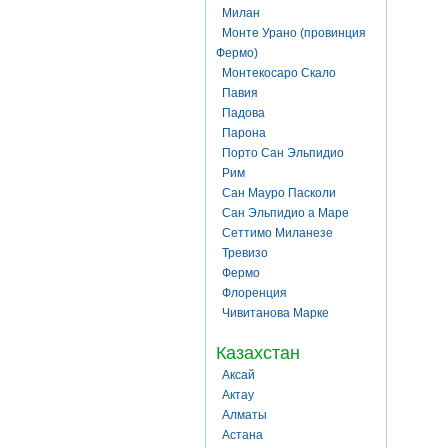
Милан
Монте Урано (провинция
Фермо)
Монтекосаро Скало
Павия
Падова
Парона
Порто Сан Эльпидио
Рим
Сан Мауро Пасколи
Сан Эльпидио а Маре
Сеттимо Миланезе
Тревизо
Фермо
Флоренция
Чивитанова Марке
Казахстан
Аксай
Актау
Алматы
Астана