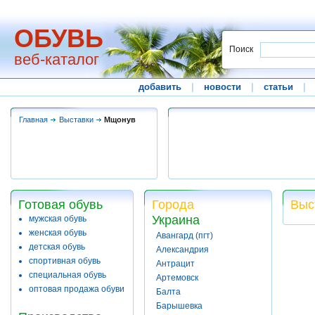
ОБУВЬ
Поиск
веб-каталог
добавить
|
новости
|
статьи
|
Главная
Выставки
Мщонув
Готовая обувь
Города
Выс
Украина
мужская обувь
женская обувь
Авангард (пгт)
детская обувь
Александрия
спортивная обувь
Антрацит
специальная обувь
Артемовск
оптовая продажа обуви
Балта
Барышевка