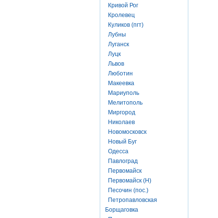
Кривой Рог
Кролевец
Куликов (пгт)
Лубны
Луганск
Луцк
Львов
Люботин
Макеевка
Мариуполь
Мелитополь
Миргород
Николаев
Новомосковск
Новый Буг
Одесса
Павлоград
Первомайск
Первомайск (Н)
Песочин (пос.)
Петропавловская
Борщаговка