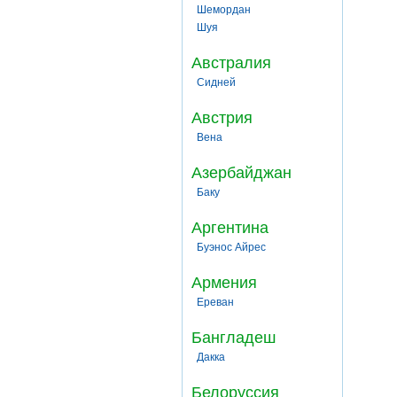
Шемордан
Шуя
Австралия
Сидней
Австрия
Вена
Азербайджан
Баку
Аргентина
Буэнос Айрес
Армения
Ереван
Бангладеш
Дакка
Белоруссия