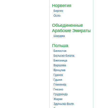
Норвегия
Берген
Осло
Объединенные
Арабские Эмираты
Шарджа
Польша
Белосток
Бельско-Биала
Бжезница
Варшава
Вроцлав
Гданск
Гдыня
Глинянка
Гнезно
Грудзендз
Жарки
Здуньска-Воля