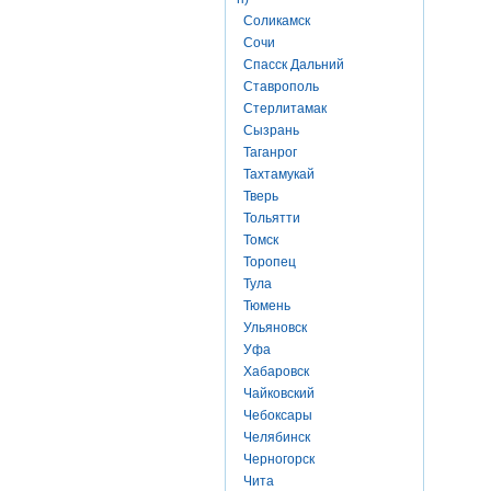
Соликамск
Сочи
Спасск Дальний
Ставрополь
Стерлитамак
Сызрань
Таганрог
Тахтамукай
Тверь
Тольятти
Томск
Торопец
Тула
Тюмень
Ульяновск
Уфа
Хабаровск
Чайковский
Чебоксары
Челябинск
Черногорск
Чита