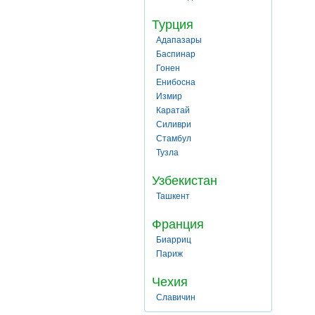
Турция
Адапазары
Баспинар
Гонен
Енибосна
Измир
Каратай
Силиври
Стамбул
Тузла
Узбекистан
Ташкент
Франция
Биарриц
Париж
Чехия
Славичин