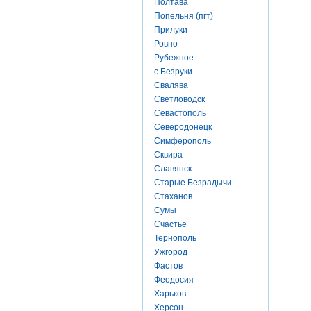
Полтава
Попельня (пгт)
Прилуки
Ровно
Рубежное
с.Безруки
Свалява
Светловодск
Севастополь
Северодонецк
Симферополь
Сквира
Славянск
Старые Безрадычи
Стаханов
Сумы
Счастье
Тернополь
Ужгород
Фастов
Феодосия
Харьков
Херсон