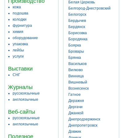
Производство
Белая Церковь
кожа
Белгород-Днестровский
подошва
Белогорск
колодки
Бердычев
фурнитура
Бердянск
химия
Борисовка
оборудование
Бородянка
упаковка
Боярка
лейбы
Бровары
услуги
Брянка
Васильков
Выставки
Вилково
СНГ
Винница
Вишневый
Журналы
Вознесенск
русскоязычные
Гатное
англоязычные
Деражня
Дергачи
Веб-сайты
Джанкой
русскоязычные
Днепродзержинск
англоязычные
Днепропетровск
Довжик
Полезное
Донецк