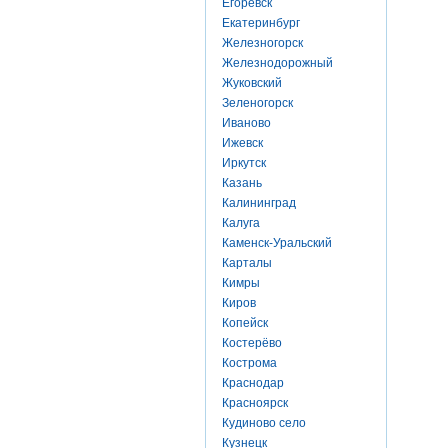
Егоревск
Екатеринбург
Железногорск
Железнодорожный
Жуковский
Зеленогорск
Иваново
Ижевск
Иркутск
Казань
Калининград
Калуга
Каменск-Уральский
Карталы
Кимры
Киров
Копейск
Костерёво
Кострома
Краснодар
Красноярск
Кудиново село
Кузнецк