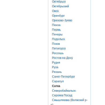
Октябрьск
Октябрьский
Омск
Оренбург
Орехово-Зуево
Пенза
Пермь
Печоры
Подольск
Псков
Пятигорск
Россошь
Ростов-на-Дону
Рудня
Руза
Рязань
Санкт-Петербург
Сарапул
Сатка
Северобайкальск
Сергиев Посад
Смышляевка (Волжский р-
н)