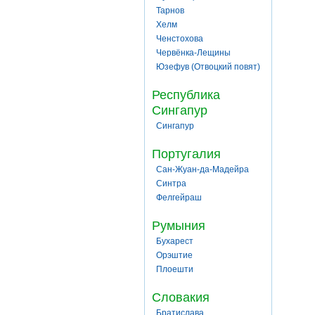
Тарнов
Хелм
Ченстохова
Червёнка-Лещины
Юзефув (Отвоцкий повят)
Республика
Сингапур
Сингапур
Португалия
Сан-Жуан-да-Мадейра
Синтра
Фелгейраш
Румыния
Бухарест
Орэштие
Плоешти
Словакия
Братислава