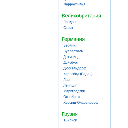
Фарроупилья
Великобритания
Лондон
Стрит
Германия
Берлин
Вупперталь
Детмольд
Дуйсбург
Дюссельдорф
Карлсбад (Баден)
Лар
Лейпциг
Марктредвиц
Оснабрюк
Хессиш-Ольдендорф
Грузия
Тбилиси