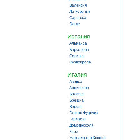
Валенсия
Ла-Корунья
Сарагоса
Эльче
Испания
Альманса
Барселона
Севилья
Фуэнхирола
Италия
Аверса
Арциньяно
Болонья
Брешиа
Верона
Галено Фуцечио
Гарласко
Домодоссола
Карэ
Маркало кон Косоне