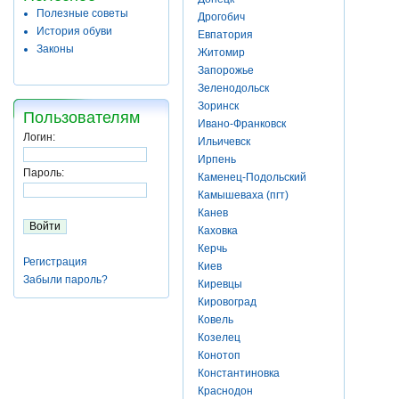
Полезные советы
Дрогобич
История обуви
Евпатория
Законы
Житомир
Запорожье
Зеленодольск
Зоринск
Пользователям
Ивано-Франковск
Логин:
Ильичевск
Ирпень
Пароль:
Каменец-Подольский
Камышеваха (пгт)
Канев
Каховка
Керчь
Регистрация
Киев
Забыли пароль?
Киревцы
Кировоград
Ковель
Козелец
Конотоп
Константиновка
Краснодон