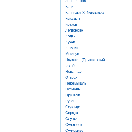
Зелена гора
Калиш
Кальваря-Зебжидовска
Квидзын
Краков
Легионово
Лодзь
Луков
Люблин
Мщонув
Надажин (Прушковский
повят)
Новы-Тарг
Отвоцк
Перемышль
Познань
Прушкув
Русец
Седльце
Серадз
Слупск
Сулеювек
Сулковице