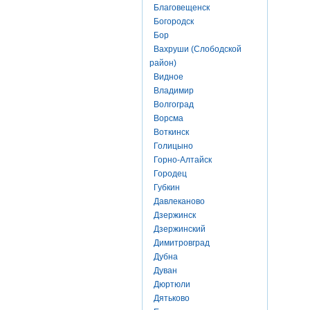
Благовещенск
Богородск
Бор
Вахруши (Слободской
район)
Видное
Владимир
Волгоград
Ворсма
Воткинск
Голицыно
Горно-Алтайск
Городец
Губкин
Давлеканово
Дзержинск
Дзержинский
Димитровград
Дубна
Дуван
Дюртюли
Дятьково