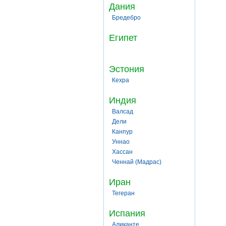
Дания
Бредебро
Египет
Эстония
Кехра
Индия
Валсад
Дели
Канпур
Уннао
Хассан
Ченнай (Мадрас)
Иран
Тегеран
Испания
Аликанте