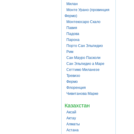
Милан
Монте Урано (провинция
Фермо)
Монтекосаро Скало
Павия
Падова
Парона
Порто Сан Эльпидио
Рим
Сан Мауро Пасколи
Сан Эльпидио а Маре
Сеттимо Миланезе
Тревизо
Фермо
Флоренция
Чивитанова Марке
Казахстан
Аксай
Актау
Алматы
Астана