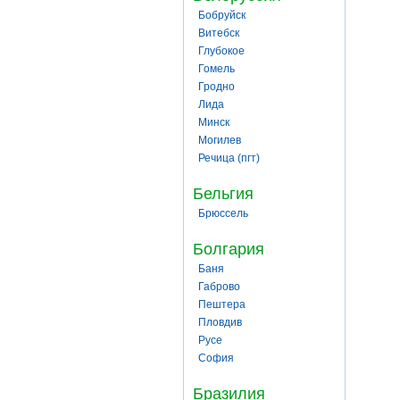
Бобруйск
Витебск
Глубокое
Гомель
Гродно
Лида
Минск
Могилев
Речица (пгт)
Бельгия
Брюссель
Болгария
Баня
Габрово
Пештера
Пловдив
Русе
София
Бразилия