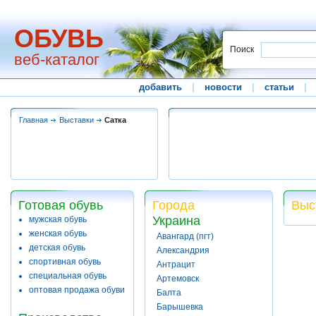
ОБУВЬ
Поиск
веб-каталог
добавить
|
новости
|
статьи
|
Главная
Выставки
Сатка
Готовая обувь
Города
Выс
Украина
мужская обувь
женская обувь
Авангард (пгт)
детская обувь
Александрия
спортивная обувь
Антрацит
специальная обувь
Артемовск
оптовая продажа обуви
Балта
Барышевка