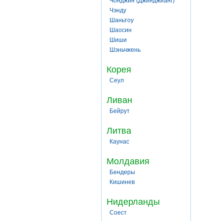
Чонджин (Джинджианг)
Чэнду
Шаньтоу
Шаосин
Шиши
Шэньчжень
Корея
Сеул
Ливан
Бейрут
Литва
Каунас
Молдавия
Бендеры
Кишинев
Нидерланды
Соест