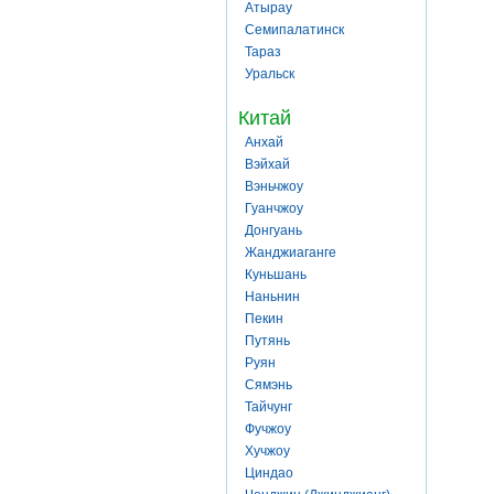
Атырау
Семипалатинск
Тараз
Уральск
Китай
Анхай
Вэйхай
Вэньчжоу
Гуанчжоу
Донгуань
Жанджиаганге
Куньшань
Наньнин
Пекин
Путянь
Руян
Сямэнь
Тайчунг
Фучжоу
Хучжоу
Циндао