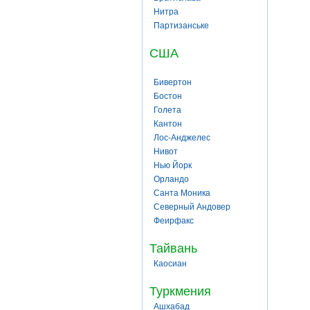
Нитра
Партизанське
США
Бивертон
Бостон
Голета
Кантон
Лос-Анджелес
Нивот
Нью Йорк
Орландо
Санта Моника
Северный Андовер
Феирфакс
Тайвань
Каосиан
Туркмения
Ашхабад