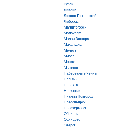
Курск
Липецк
Лосино-Петровский
Люберцы
Магнитогорск
Малаховка
Малая Вишера
Махачкала
Мелеуз
Миасс
Москва
Мытищи
Набережные Челны
Нальчик
Нерехта
Нерюнгри
Нижний Новгород
Новосибирск
Новочеркасск
Обнинск
Одинцово
Озерск