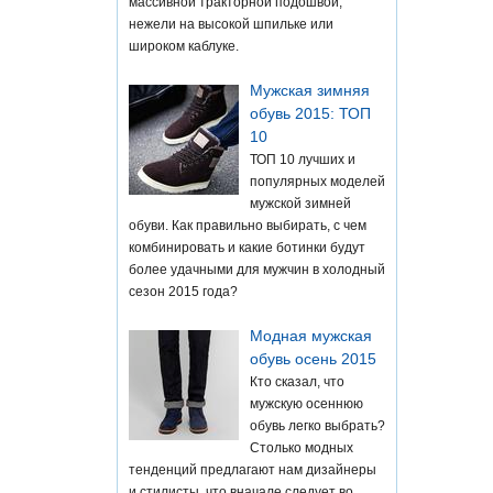
массивной тракторной подошвой,
нежели на высокой шпильке или
широком каблуке.
Мужская зимняя
обувь 2015: ТОП
10
ТОП 10 лучших и
популярных моделей
мужской зимней
обуви. Как правильно выбирать, с чем
комбинировать и какие ботинки будут
более удачными для мужчин в холодный
сезон 2015 года?
Модная мужская
обувь осень 2015
Кто сказал, что
мужскую осеннюю
обувь легко выбрать?
Столько модных
тенденций предлагают нам дизайнеры
и стилисты, что вначале следует во