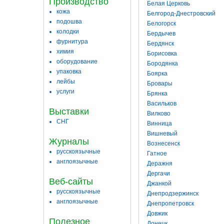
Производство
Белая Церковь
кожа
Белгород-Днестровский
подошва
Белогорск
колодки
Бердычев
фурнитура
Бердянск
химия
Борисовка
оборудование
Бородянка
упаковка
Боярка
лейбы
Бровары
услуги
Брянка
Васильков
Выставки
Вилково
СНГ
Винница
Вишневый
Журналы
Вознесенск
русскоязычные
Гатное
англоязычные
Деражня
Дергачи
Веб-сайты
Джанкой
русскоязычные
Днепродзержинск
англоязычные
Днепропетровск
Довжик
Полезное
Донецк