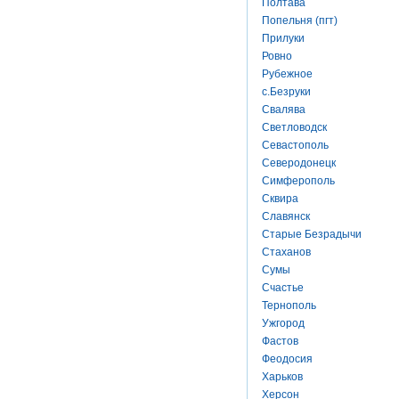
Полтава
Попельня (пгт)
Прилуки
Ровно
Рубежное
с.Безруки
Свалява
Светловодск
Севастополь
Северодонецк
Симферополь
Сквира
Славянск
Старые Безрадычи
Стаханов
Сумы
Счастье
Тернополь
Ужгород
Фастов
Феодосия
Харьков
Херсон