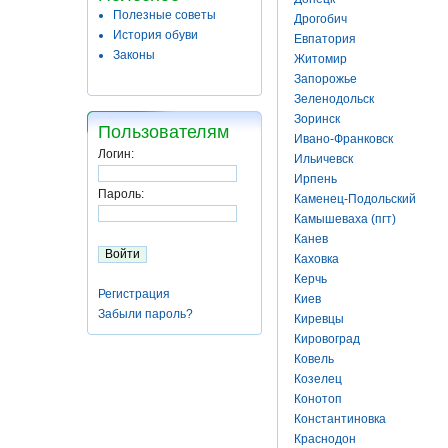
Полезные советы
Дрогобич
История обуви
Евпатория
Законы
Житомир
Запорожье
Зеленодольск
Зоринск
Пользователям
Ивано-Франковск
Логин:
Ильичевск
Ирпень
Пароль:
Каменец-Подольский
Камышеваха (пгт)
Канев
Каховка
Керчь
Регистрация
Киев
Забыли пароль?
Киревцы
Кировоград
Ковель
Козелец
Конотоп
Константиновка
Краснодон