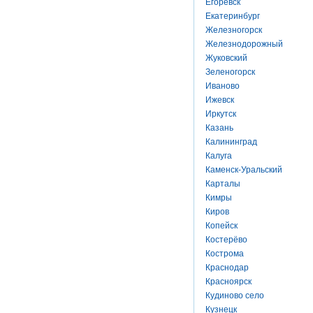
Егоревск
Екатеринбург
Железногорск
Железнодорожный
Жуковский
Зеленогорск
Иваново
Ижевск
Иркутск
Казань
Калининград
Калуга
Каменск-Уральский
Карталы
Кимры
Киров
Копейск
Костерёво
Кострома
Краснодар
Красноярск
Кудиново село
Кузнецк