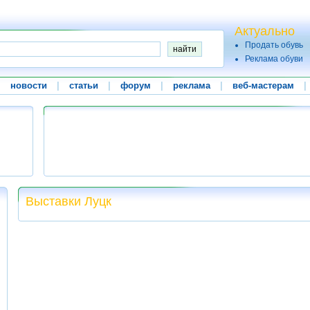
Актуально
Продать обувь
Реклама обуви
|
новости
|
статьи
|
форум
|
реклама
|
веб-мастерам
|
Выставки Луцк