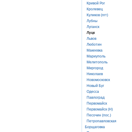
Кривой Рог
Кролевец
Куликов (пгт)
Лубны
Луганск
Луцк
Львов
Люботин
Макеевка
Мариуполь
Мелитополь
Миргород
Николаев
Новомосковск
Новый Буг
Одесса
Павлоград
Первомайск
Первомайск (Н)
Песочин (пос.)
Петропавловская
Борщаговка