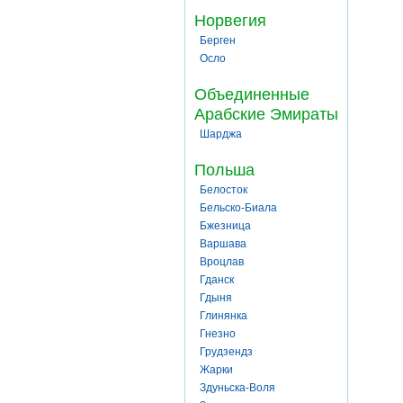
Норвегия
Берген
Осло
Объединенные
Арабские Эмираты
Шарджа
Польша
Белосток
Бельско-Биала
Бжезница
Варшава
Вроцлав
Гданск
Гдыня
Глинянка
Гнезно
Грудзендз
Жарки
Здуньска-Воля