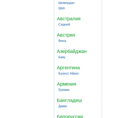
Шемордан
Шуя
Австралия
Сидней
Австрия
Вена
Азербайджан
Баку
Аргентина
Буэнос Айрес
Армения
Ереван
Бангладеш
Дакка
Белоруссия