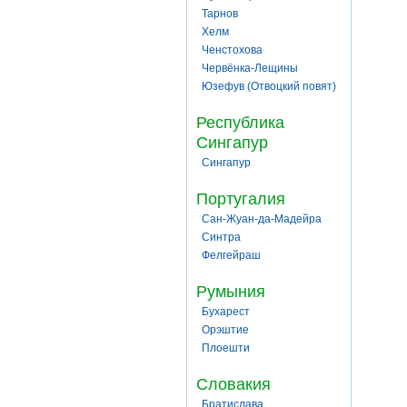
Тарнов
Хелм
Ченстохова
Червёнка-Лещины
Юзефув (Отвоцкий повят)
Республика
Сингапур
Сингапур
Португалия
Сан-Жуан-да-Мадейра
Синтра
Фелгейраш
Румыния
Бухарест
Орэштие
Плоешти
Словакия
Братислава