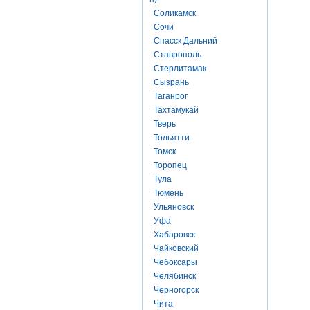
Соликамск
Сочи
Спасск Дальний
Ставрополь
Стерлитамак
Сызрань
Таганрог
Тахтамукай
Тверь
Тольятти
Томск
Торопец
Тула
Тюмень
Ульяновск
Уфа
Хабаровск
Чайковский
Чебоксары
Челябинск
Черногорск
Чита