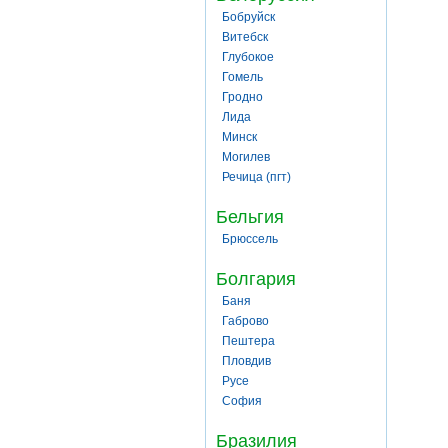
Бобруйск
Витебск
Глубокое
Гомель
Гродно
Лида
Минск
Могилев
Речица (пгт)
Бельгия
Брюссель
Болгария
Баня
Габрово
Пештера
Пловдив
Русе
София
Бразилия