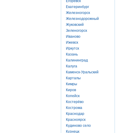
Егоревск
Екатеринбург
Железногорск
Железнодорожный
Жуковский
Зеленогорск
Иваново
Ижевск
Иркутск
Казань
Калининград
Калуга
Каменск-Уральский
Карталы
Кимры
Киров
Копейск
Костерёво
Кострома
Краснодар
Красноярск
Кудиново село
Кузнецк