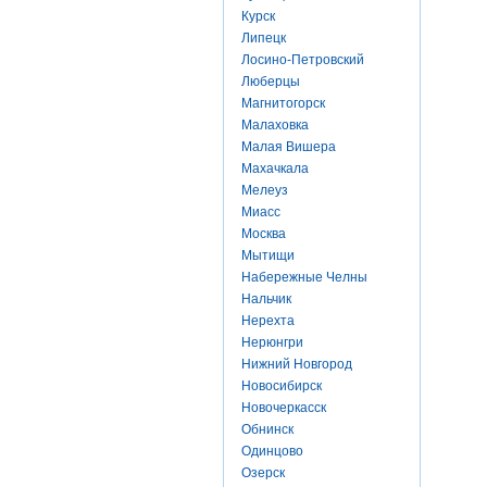
Курск
Липецк
Лосино-Петровский
Люберцы
Магнитогорск
Малаховка
Малая Вишера
Махачкала
Мелеуз
Миасс
Москва
Мытищи
Набережные Челны
Нальчик
Нерехта
Нерюнгри
Нижний Новгород
Новосибирск
Новочеркасск
Обнинск
Одинцово
Озерск