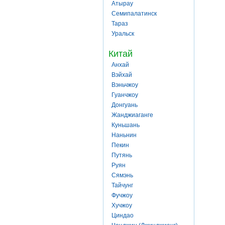
Атырау
Семипалатинск
Тараз
Уральск
Китай
Анхай
Вэйхай
Вэньчжоу
Гуанчжоу
Донгуань
Жанджиаганге
Куньшань
Наньнин
Пекин
Путянь
Руян
Сямэнь
Тайчунг
Фучжоу
Хучжоу
Циндао