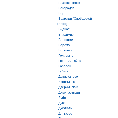
Благовещенск
Богородск
Бор
Вахруши (Слободской
район)
Видное
Владимир
Волгоград
Ворсма
Воткинск
Голицыно
Горно-Алтайск
Городец
Губкин
Давлеканово
Дзержинск
Дзержинский
Димитровград
Дубна
Дуван
Дюртюли
Дятьково