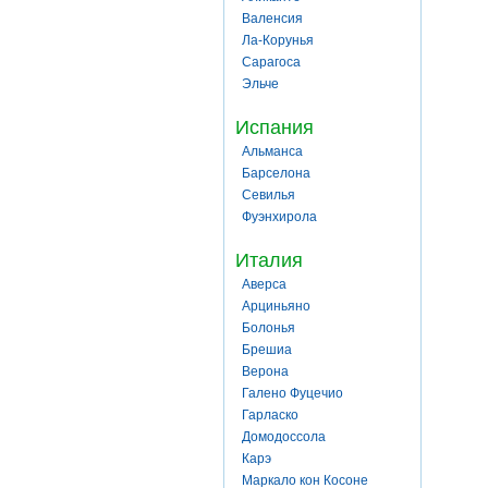
Валенсия
Ла-Корунья
Сарагоса
Эльче
Испания
Альманса
Барселона
Севилья
Фуэнхирола
Италия
Аверса
Арциньяно
Болонья
Брешиа
Верона
Галено Фуцечио
Гарласко
Домодоссола
Карэ
Маркало кон Косоне