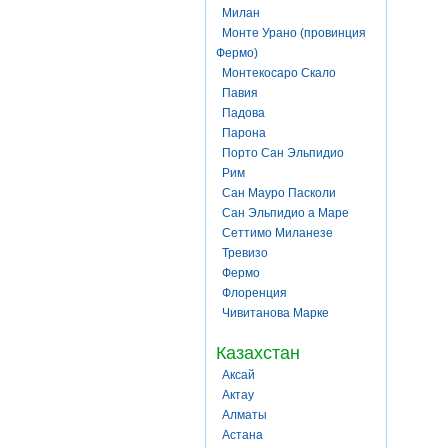
Милан
Монте Урано (провинция
Фермо)
Монтекосаро Скало
Павия
Падова
Парона
Порто Сан Эльпидио
Рим
Сан Мауро Пасколи
Сан Эльпидио а Маре
Сеттимо Миланезе
Тревизо
Фермо
Флоренция
Чивитанова Марке
Казахстан
Аксай
Актау
Алматы
Астана