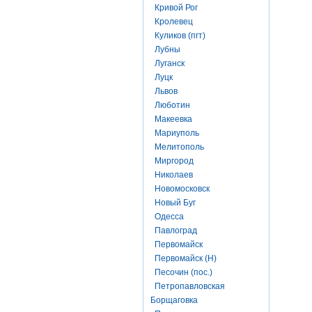
Кривой Рог
Кролевец
Куликов (пгт)
Лубны
Луганск
Луцк
Львов
Люботин
Макеевка
Мариуполь
Мелитополь
Миргород
Николаев
Новомосковск
Новый Буг
Одесса
Павлоград
Первомайск
Первомайск (Н)
Песочин (пос.)
Петропавловская
Борщаговка