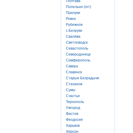
Полтава
Попельня (пгт)
Прилуки
Ровно
Рубежное
с.Безруки
Свалява
Светловодск
Севастополь
Северодонецк
Симферополь
Сквира
Славянск
Старые Безрадычи
Стаханов
Сумы
Счастье
Тернополь
Ужгород
Фастов
Феодосия
Харьков
Херсон