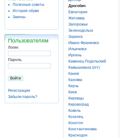
Полезные советы
Дрогобич
История обуви
Евпатория
Законы
Житомир
Запорожье
Зеленодольск
Зоринск
Пользователям
Ивано-Франковск
Логин:
Ильичевск
Ирпень
Пароль:
Каменец-Подольский
Камышеваха (пгт)
Канев
Каховка
Керчь
Регистрация
Киев
Забыли пароль?
Киревцы
Кировоград
Ковель
Козелец
Конотоп
Константиновка
Краснодон