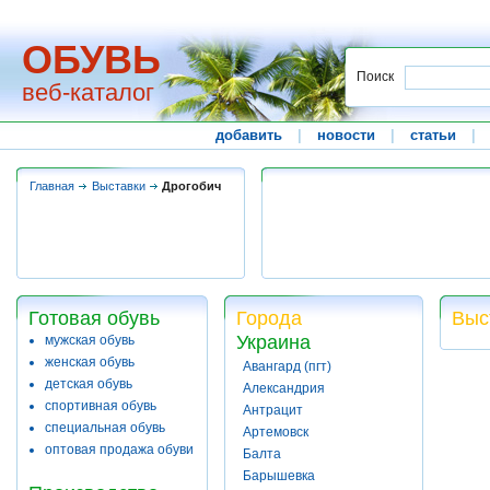
ОБУВЬ
Поиск
веб-каталог
добавить
|
новости
|
статьи
|
Главная
Выставки
Дрогобич
Готовая обувь
Города
Выс
Украина
мужская обувь
женская обувь
Авангард (пгт)
детская обувь
Александрия
спортивная обувь
Антрацит
специальная обувь
Артемовск
оптовая продажа обуви
Балта
Барышевка