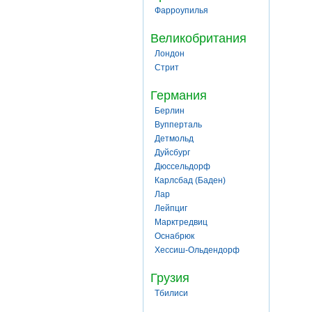
Фарроупилья
Великобритания
Лондон
Стрит
Германия
Берлин
Вупперталь
Детмольд
Дуйсбург
Дюссельдорф
Карлсбад (Баден)
Лар
Лейпциг
Марктредвиц
Оснабрюк
Хессиш-Ольдендорф
Грузия
Тбилиси