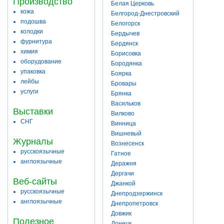
Производство
Белая Церковь
кожа
Белгород-Днестровский
подошва
Белогорск
колодки
Бердычев
фурнитура
Бердянск
химия
Борисовка
оборудование
Бородянка
упаковка
Боярка
лейбы
Бровары
услуги
Брянка
Васильков
Выставки
Вилково
СНГ
Винница
Вишневый
Журналы
Вознесенск
русскоязычные
Гатное
англоязычные
Деражня
Дергачи
Веб-сайты
Джанкой
русскоязычные
Днепродзержинск
англоязычные
Днепропетровск
Довжик
Полезное
Донецк