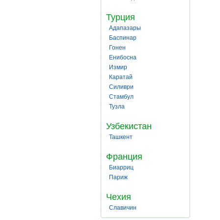
Турция
Адапазары
Баспинар
Гонен
Енибосна
Измир
Каратай
Силиври
Стамбул
Тузла
Узбекистан
Ташкент
Франция
Биарриц
Париж
Чехия
Славичин