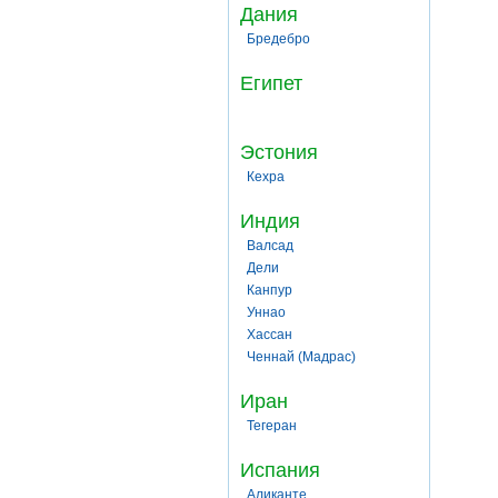
Дания
Бредебро
Египет
Эстония
Кехра
Индия
Валсад
Дели
Канпур
Уннао
Хассан
Ченнай (Мадрас)
Иран
Тегеран
Испания
Аликанте