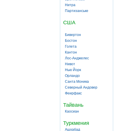
Нитра
Партизанське
США
Бивертон
Бостон
Голета
Кантон
Лос-Анджелес
Нивот
Нью Йорк
Орландо
Санта Моника
Северный Андовер
Феирфакс
Тайвань
Каосиан
Туркмения
Ашхабад