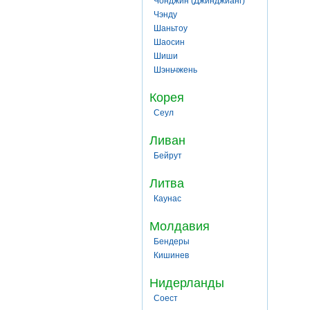
Чонджин (Джинджианг)
Чэнду
Шаньтоу
Шаосин
Шиши
Шэньчжень
Корея
Сеул
Ливан
Бейрут
Литва
Каунас
Молдавия
Бендеры
Кишинев
Нидерланды
Соест