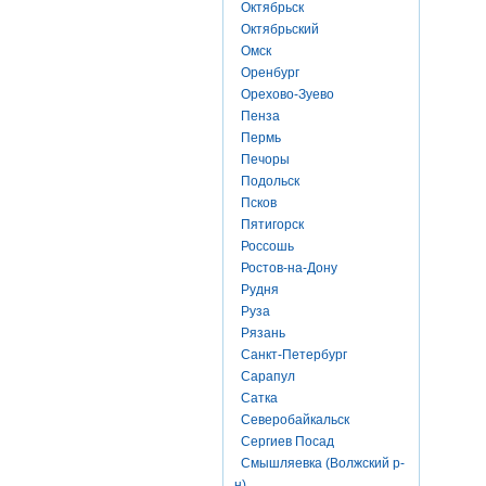
Октябрьск
Октябрьский
Омск
Оренбург
Орехово-Зуево
Пенза
Пермь
Печоры
Подольск
Псков
Пятигорск
Россошь
Ростов-на-Дону
Рудня
Руза
Рязань
Санкт-Петербург
Сарапул
Сатка
Северобайкальск
Сергиев Посад
Смышляевка (Волжский р-
н)