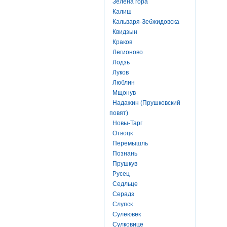
Зелена гора
Калиш
Кальваря-Зебжидовска
Квидзын
Краков
Легионово
Лодзь
Луков
Люблин
Мщонув
Надажин (Прушковский
повят)
Новы-Тарг
Отвоцк
Перемышль
Познань
Прушкув
Русец
Седльце
Серадз
Слупск
Сулеювек
Сулковице