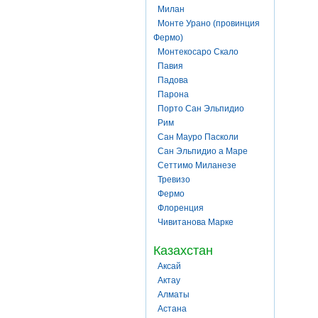
Милан
Монте Урано (провинция
Фермо)
Монтекосаро Скало
Павия
Падова
Парона
Порто Сан Эльпидио
Рим
Сан Мауро Пасколи
Сан Эльпидио а Маре
Сеттимо Миланезе
Тревизо
Фермо
Флоренция
Чивитанова Марке
Казахстан
Аксай
Актау
Алматы
Астана