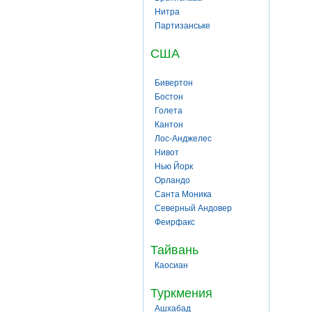
Нитра
Партизанське
США
Бивертон
Бостон
Голета
Кантон
Лос-Анджелес
Нивот
Нью Йорк
Орландо
Санта Моника
Северный Андовер
Феирфакс
Тайвань
Каосиан
Туркмения
Ашхабад