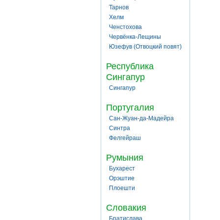
Тарнов
Хелм
Ченстохова
Червёнка-Лещины
Юзефув (Отвоцкий повят)
Республика
Сингапур
Сингапур
Португалия
Сан-Жуан-да-Мадейра
Синтра
Фелгейраш
Румыния
Бухарест
Орэштие
Плоешти
Словакия
Братислава