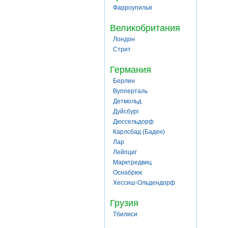
Фарроупилья
Великобритания
Лондон
Стрит
Германия
Берлин
Вупперталь
Детмольд
Дуйсбург
Дюссельдорф
Карлсбад (Баден)
Лар
Лейпциг
Марктредвиц
Оснабрюк
Хессиш-Ольдендорф
Грузия
Тбилиси