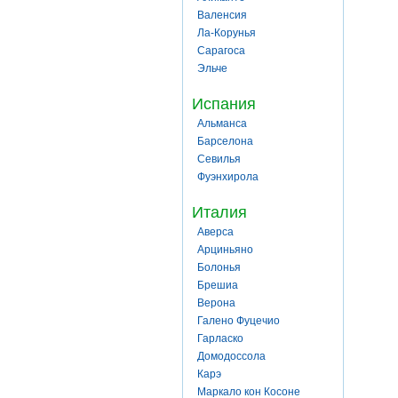
Валенсия
Ла-Корунья
Сарагоса
Эльче
Испания
Альманса
Барселона
Севилья
Фуэнхирола
Италия
Аверса
Арциньяно
Болонья
Брешиа
Верона
Галено Фуцечио
Гарласко
Домодоссола
Карэ
Маркало кон Косоне