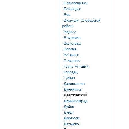
Благовещенск
Богородск
Бор
Вахруши (Слободской
район)
Видное
Владимир
Волгоград
Ворсма
Воткинск
Голицыно
Горно-Алтайск
Городец
Губкин
Давлеканово
Дзержинск
Дзержинский
Димитровград
Дубна
Дуван
Дюртюли
Дятьково