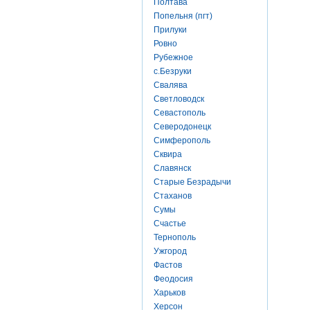
Полтава
Попельня (пгт)
Прилуки
Ровно
Рубежное
с.Безруки
Свалява
Светловодск
Севастополь
Северодонецк
Симферополь
Сквира
Славянск
Старые Безрадычи
Стаханов
Сумы
Счастье
Тернополь
Ужгород
Фастов
Феодосия
Харьков
Херсон