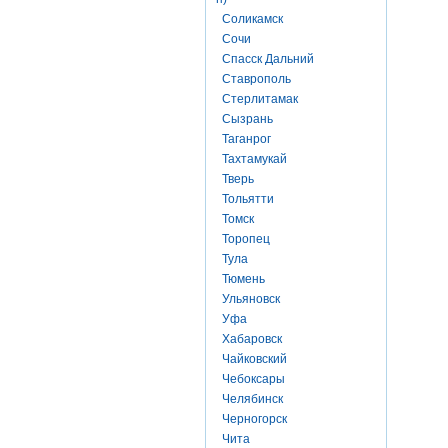
Соликамск
Сочи
Спасск Дальний
Ставрополь
Стерлитамак
Сызрань
Таганрог
Тахтамукай
Тверь
Тольятти
Томск
Торопец
Тула
Тюмень
Ульяновск
Уфа
Хабаровск
Чайковский
Чебоксары
Челябинск
Черногорск
Чита