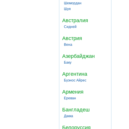
Шемордан
Шуя
Австралия
Сидней
Австрия
Вена
Азербайджан
Баку
Аргентина
Буэнос Айрес
Армения
Ереван
Бангладеш
Дакка
Белоруссия