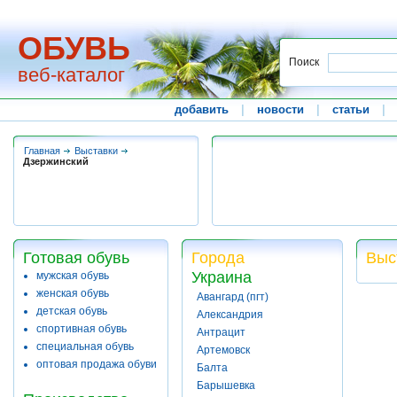
ОБУВЬ
Поиск
веб-каталог
добавить
|
новости
|
статьи
|
Главная
Выставки
Дзержинский
Готовая обувь
Города
Выс
Украина
мужская обувь
женская обувь
Авангард (пгт)
детская обувь
Александрия
спортивная обувь
Антрацит
специальная обувь
Артемовск
оптовая продажа обуви
Балта
Барышевка