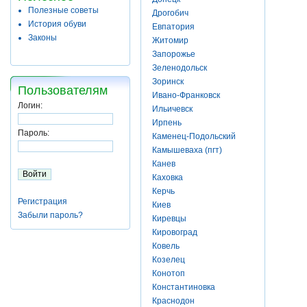
Полезные советы
Дрогобич
История обуви
Евпатория
Законы
Житомир
Запорожье
Зеленодольск
Зоринск
Пользователям
Ивано-Франковск
Логин:
Ильичевск
Ирпень
Пароль:
Каменец-Подольский
Камышеваха (пгт)
Канев
Каховка
Керчь
Регистрация
Киев
Забыли пароль?
Киревцы
Кировоград
Ковель
Козелец
Конотоп
Константиновка
Краснодон