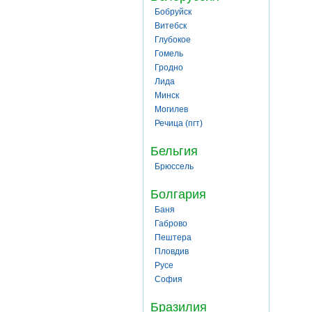
Бобруйск
Витебск
Глубокое
Гомель
Гродно
Лида
Минск
Могилев
Речица (пгт)
Бельгия
Брюссель
Болгария
Баня
Габрово
Пештера
Пловдив
Русе
София
Бразилия