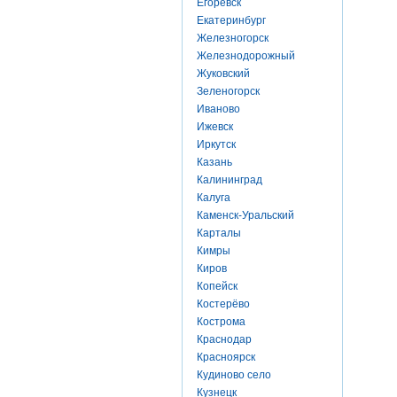
Егоревск
Екатеринбург
Железногорск
Железнодорожный
Жуковский
Зеленогорск
Иваново
Ижевск
Иркутск
Казань
Калининград
Калуга
Каменск-Уральский
Карталы
Кимры
Киров
Копейск
Костерёво
Кострома
Краснодар
Красноярск
Кудиново село
Кузнецк