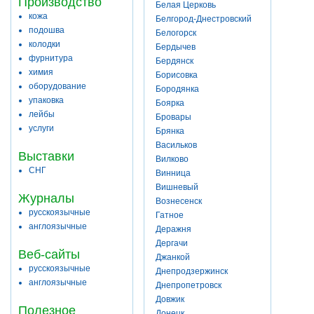
Производство
Белая Церковь
кожа
Белгород-Днестровский
подошва
Белогорск
колодки
Бердычев
фурнитура
Бердянск
химия
Борисовка
оборудование
Бородянка
упаковка
Боярка
лейбы
Бровары
услуги
Брянка
Васильков
Выставки
Вилково
СНГ
Винница
Вишневый
Журналы
Вознесенск
русскоязычные
Гатное
англоязычные
Деражня
Дергачи
Веб-сайты
Джанкой
русскоязычные
Днепродзержинск
англоязычные
Днепропетровск
Довжик
Полезное
Донецк