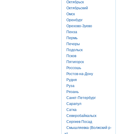
Октябрьск
Октябрьский
Омск
Оренбург
Орехово-Зуево
Пенза
Пермь
Печоры
Подольск
Псков
Пятигорск
Россошь
Ростов-на-Дону
Рудня
Руза
Рязань
Санкт-Петербург
Сарапул
Сатка
Северобайкальск
Сергиев Посад
Смышляевка (Волжский р-
н)