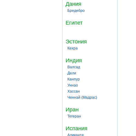
Дания
Бредебро
Египет
Эстония
Кехра
Индия
Валсад
Дели
Канпур
Уннао
Хассан
Ченнай (Мадрас)
Иран
Тегеран
Испания
Аликанте