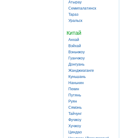
Атырау
Семипалатинск
Тараз
Уральск
Китай
Анхай
Вэйхай
Вэньчжоу
Гуанчжоу
Донгуань
Жанджиаганге
Куньшань
Наньнин
Пекин
Путянь
Руян
Сямэнь
Тайчунг
Фучжоу
Хучжоу
Циндао