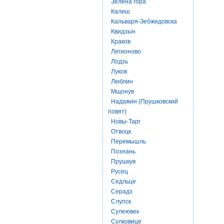
Зелена гора
Калиш
Кальваря-Зебжидовска
Квидзын
Краков
Легионово
Лодзь
Луков
Люблин
Мщонув
Надажин (Прушковский
повят)
Новы-Тарг
Отвоцк
Перемышль
Познань
Прушкув
Русец
Седльце
Серадз
Слупск
Сулеювек
Сулковице