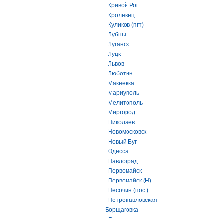
Кривой Рог
Кролевец
Куликов (пгт)
Лубны
Луганск
Луцк
Львов
Люботин
Макеевка
Мариуполь
Мелитополь
Миргород
Николаев
Новомосковск
Новый Буг
Одесса
Павлоград
Первомайск
Первомайск (Н)
Песочин (пос.)
Петропавловская
Борщаговка