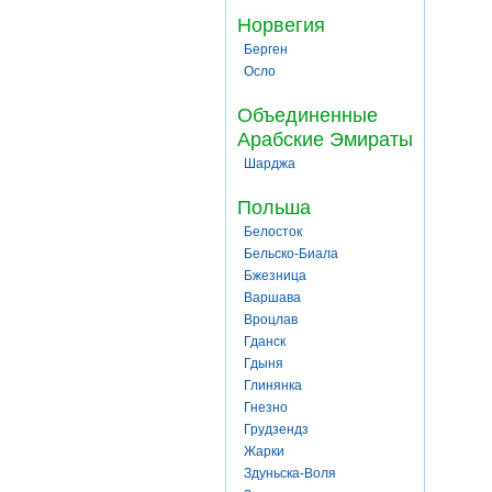
Норвегия
Берген
Осло
Объединенные
Арабские Эмираты
Шарджа
Польша
Белосток
Бельско-Биала
Бжезница
Варшава
Вроцлав
Гданск
Гдыня
Глинянка
Гнезно
Грудзендз
Жарки
Здуньска-Воля