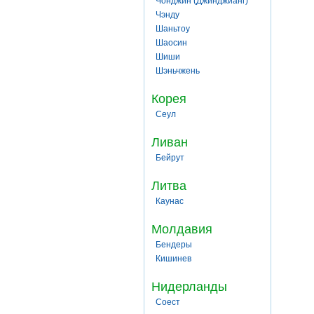
Чонджин (Джинджианг)
Чэнду
Шаньтоу
Шаосин
Шиши
Шэньчжень
Корея
Сеул
Ливан
Бейрут
Литва
Каунас
Молдавия
Бендеры
Кишинев
Нидерланды
Соест