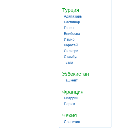
Турция
Адапазары
Баспинар
Гонен
Енибосна
Измир
Каратай
Силиври
Стамбул
Тузла
Узбекистан
Ташкент
Франция
Биарриц
Париж
Чехия
Славичин