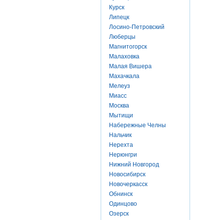
Курск
Липецк
Лосино-Петровский
Люберцы
Магнитогорск
Малаховка
Малая Вишера
Махачкала
Мелеуз
Миасс
Москва
Мытищи
Набережные Челны
Нальчик
Нерехта
Нерюнгри
Нижний Новгород
Новосибирск
Новочеркасск
Обнинск
Одинцово
Озерск