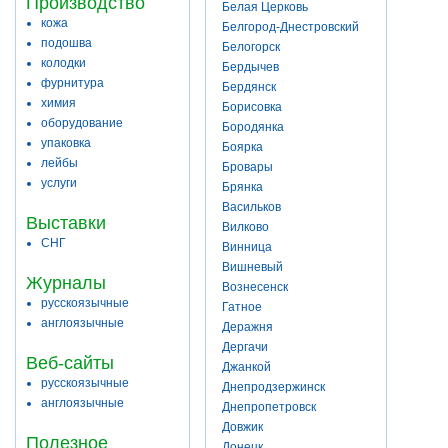
Производство
Белая Церковь
кожа
Белгород-Днестровский
подошва
Белогорск
колодки
Бердычев
фурнитура
Бердянск
химия
Борисовка
оборудование
Бородянка
упаковка
Боярка
лейбы
Бровары
услуги
Брянка
Васильков
Выставки
Вилково
СНГ
Винница
Вишневый
Журналы
Вознесенск
русскоязычные
Гатное
англоязычные
Деражня
Дергачи
Веб-сайты
Джанкой
русскоязычные
Днепродзержинск
англоязычные
Днепропетровск
Довжик
Полезное
Донецк