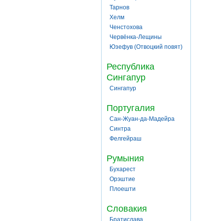
Тарнов
Хелм
Ченстохова
Червёнка-Лещины
Юзефув (Отвоцкий повят)
Республика
Сингапур
Сингапур
Португалия
Сан-Жуан-да-Мадейра
Синтра
Фелгейраш
Румыния
Бухарест
Орэштие
Плоешти
Словакия
Братислава