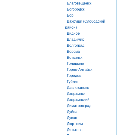
Благовещенск
Богородск
Бор
Вахруши (Слободской
район)
Видное
Владимир
Волгоград
Ворсма
Воткинск
Голицыно
Горно-Алтайск
Городец
Губкин
Давлеканово
Дзержинск
Дзержинский
Димитровград
Дубна
Дуван
Дюртюли
Дятьково