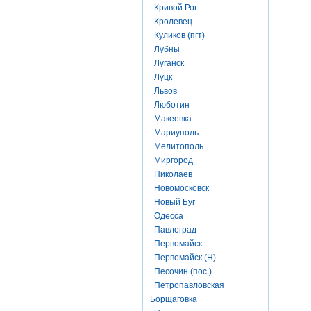
Кривой Рог
Кролевец
Куликов (пгт)
Лубны
Луганск
Луцк
Львов
Люботин
Макеевка
Мариуполь
Мелитополь
Миргород
Николаев
Новомосковск
Новый Буг
Одесса
Павлоград
Первомайск
Первомайск (Н)
Песочин (пос.)
Петропавловская
Борщаговка