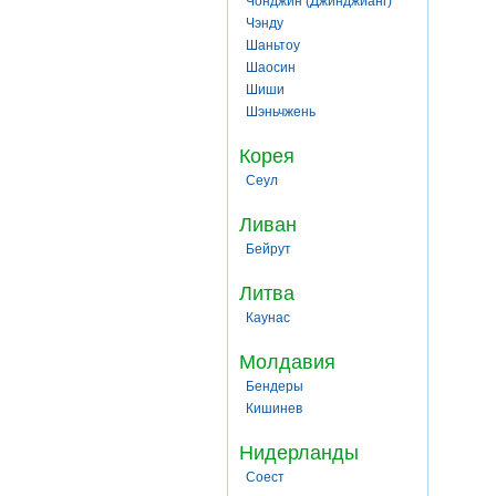
Чонджин (Джинджианг)
Чэнду
Шаньтоу
Шаосин
Шиши
Шэньчжень
Корея
Сеул
Ливан
Бейрут
Литва
Каунас
Молдавия
Бендеры
Кишинев
Нидерланды
Соест