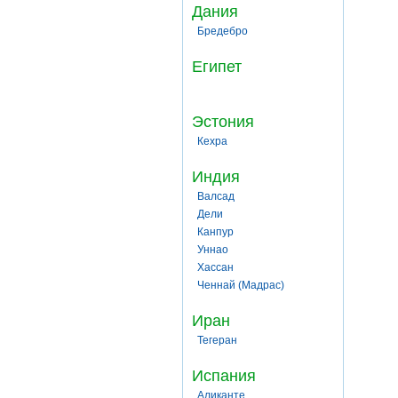
Дания
Бредебро
Египет
Эстония
Кехра
Индия
Валсад
Дели
Канпур
Уннао
Хассан
Ченнай (Мадрас)
Иран
Тегеран
Испания
Аликанте