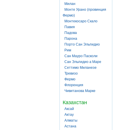
Милан
Монте Урано (провинция
Фермо)
Монтекосаро Скало
Павия
Падова
Парона
Порто Сан Эльпидио
Рим
Сан Мауро Пасколи
Сан Эльпидио а Маре
Сеттимо Миланезе
Тревизо
Фермо
Флоренция
Чивитанова Марке
Казахстан
Аксай
Актау
Алматы
Астана