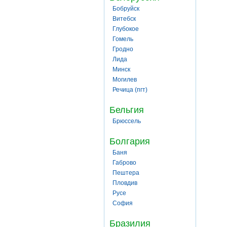
Бобруйск
Витебск
Глубокое
Гомель
Гродно
Лида
Минск
Могилев
Речица (пгт)
Бельгия
Брюссель
Болгария
Баня
Габрово
Пештера
Пловдив
Русе
София
Бразилия