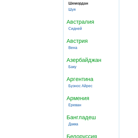
Шемордан
Шуя
Австралия
Сидней
Австрия
Вена
Азербайджан
Баку
Аргентина
Буэнос Айрес
Армения
Ереван
Бангладеш
Дакка
Белоруссия