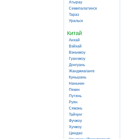
Атырау
Семипалатинск
Тараз
Уральск
Китай
Анхай
Вэйхай
Вэньчжоу
Гуанчжоу
Донгуань
Жанджиаганге
Куньшань
Наньнин
Пекин
Путянь
Руян
Сямэнь
Тайчунг
Фучжоу
Хучжоу
Циндао