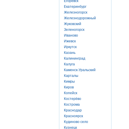
Егоревск
Екатеринбург
Железногорск
Железнодорожный
Жуковский
Зеленогорск
Иваново
Ижевск
Иркутск
Казань
Калининград
Калуга
Каменск-Уральский
Карталы
Кимры
Киров
Копейск
Костерёво
Кострома
Краснодар
Красноярск
Кудиново село
Кузнецк