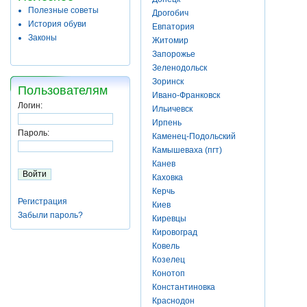
Полезные советы
Дрогобич
История обуви
Евпатория
Законы
Житомир
Запорожье
Зеленодольск
Зоринск
Пользователям
Ивано-Франковск
Логин:
Ильичевск
Ирпень
Пароль:
Каменец-Подольский
Камышеваха (пгт)
Канев
Каховка
Керчь
Регистрация
Киев
Забыли пароль?
Киревцы
Кировоград
Ковель
Козелец
Конотоп
Константиновка
Краснодон