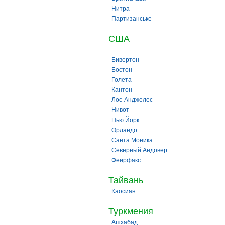
Нитра
Партизанське
США
Бивертон
Бостон
Голета
Кантон
Лос-Анджелес
Нивот
Нью Йорк
Орландо
Санта Моника
Северный Андовер
Феирфакс
Тайвань
Каосиан
Туркмения
Ашхабад