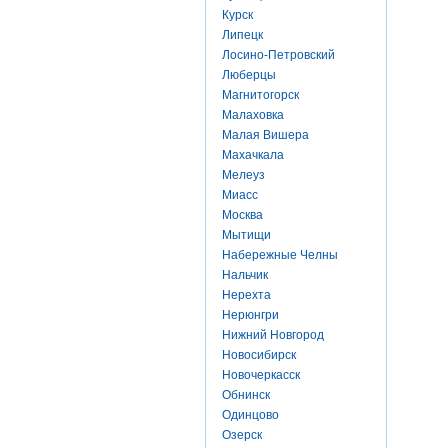
Курск
Липецк
Лосино-Петровский
Люберцы
Магнитогорск
Малаховка
Малая Вишера
Махачкала
Мелеуз
Миасс
Москва
Мытищи
Набережные Челны
Нальчик
Нерехта
Нерюнгри
Нижний Новгород
Новосибирск
Новочеркасск
Обнинск
Одинцово
Озерск