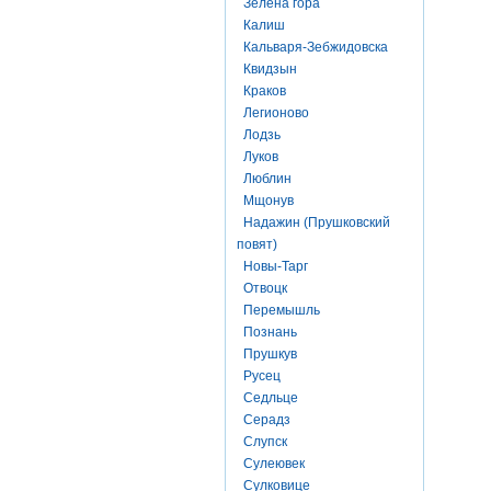
Зелена гора
Калиш
Кальваря-Зебжидовска
Квидзын
Краков
Легионово
Лодзь
Луков
Люблин
Мщонув
Надажин (Прушковский
повят)
Новы-Тарг
Отвоцк
Перемышль
Познань
Прушкув
Русец
Седльце
Серадз
Слупск
Сулеювек
Сулковице