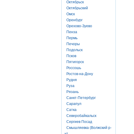
Октябрьск
Октябрьский
Омск
Оренбург
Орехово-Зуево
Пенза
Пермь
Печоры
Подольск
Псков
Пятигорск
Россошь
Ростов-на-Дону
Рудня
Руза
Рязань
Санкт-Петербург
Сарапул
Сатка
Северобайкальск
Сергиев Посад
Смышляевка (Волжский р-
н)