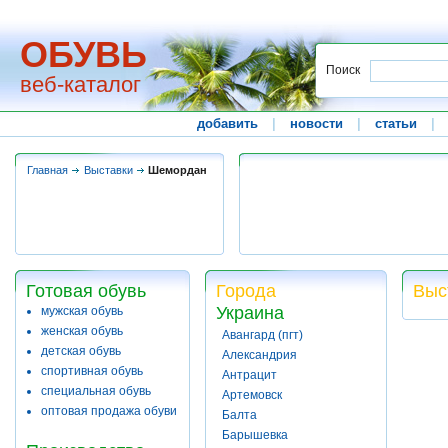
ОБУВЬ
Поиск
веб-каталог
добавить
|
новости
|
статьи
|
Главная
Выставки
Шемордан
Готовая обувь
Города
Выс
Украина
мужская обувь
женская обувь
Авангард (пгт)
детская обувь
Александрия
спортивная обувь
Антрацит
специальная обувь
Артемовск
оптовая продажа обуви
Балта
Барышевка