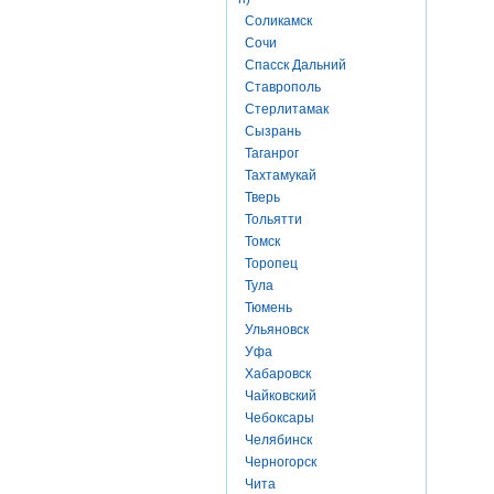
Соликамск
Сочи
Спасск Дальний
Ставрополь
Стерлитамак
Сызрань
Таганрог
Тахтамукай
Тверь
Тольятти
Томск
Торопец
Тула
Тюмень
Ульяновск
Уфа
Хабаровск
Чайковский
Чебоксары
Челябинск
Черногорск
Чита