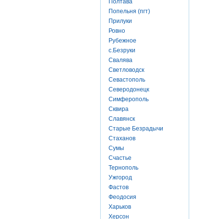
Полтава
Попельня (пгт)
Прилуки
Ровно
Рубежное
с.Безруки
Свалява
Светловодск
Севастополь
Северодонецк
Симферополь
Сквира
Славянск
Старые Безрадычи
Стаханов
Сумы
Счастье
Тернополь
Ужгород
Фастов
Феодосия
Харьков
Херсон