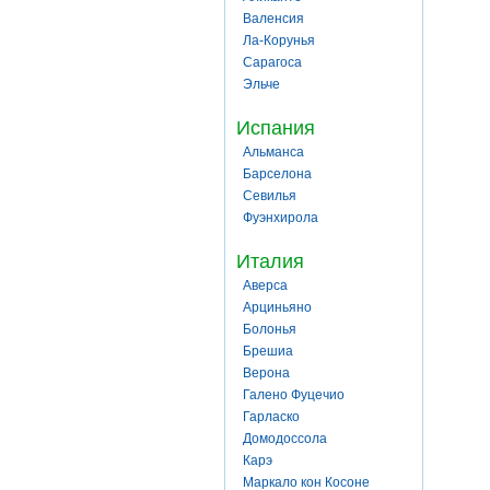
Валенсия
Ла-Корунья
Сарагоса
Эльче
Испания
Альманса
Барселона
Севилья
Фуэнхирола
Италия
Аверса
Арциньяно
Болонья
Брешиа
Верона
Галено Фуцечио
Гарласко
Домодоссола
Карэ
Маркало кон Косоне