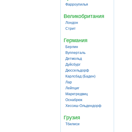
Фарроупилья
Великобритания
Лондон
Стрит
Германия
Берлин
Вупперталь
Детмольд
Дуйсбург
Дюссельдорф
Карлсбад (Баден)
Лар
Лейпциг
Марктредвиц
Оснабрюк
Хессиш-Ольдендорф
Грузия
Тбилиси