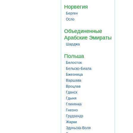
Норвегия
Берген
Осло
Объединенные
Арабские Эмираты
Шарджа
Польша
Белосток
Бельско-Биала
Бжезница
Варшава
Вроцлав
Гданск
Гдыня
Глинянка
Гнезно
Грудзендз
Жарки
Здуньска-Воля