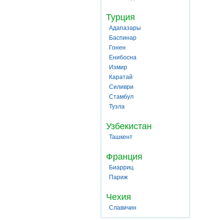
Турция
Адапазары
Баспинар
Гонен
Енибосна
Измир
Каратай
Силиври
Стамбул
Тузла
Узбекистан
Ташкент
Франция
Биарриц
Париж
Чехия
Славичин