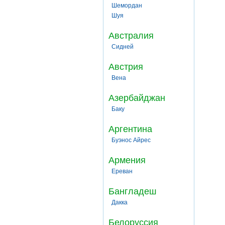
Шемордан
Шуя
Австралия
Сидней
Австрия
Вена
Азербайджан
Баку
Аргентина
Буэнос Айрес
Армения
Ереван
Бангладеш
Дакка
Белоруссия