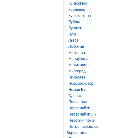
Кривой Рог
Кролевец
Куликов (пгт)
Лубны
Луганск
Луцк
Львов
Люботин
Макеевка
Мариуполь
Мелитополь
Миргород
Николаев
Новомосковск
Новый Буг
Одесса
Павлоград
Первомайск
Первомайск (Н)
Песочин (пос.)
Петропавловская
Борщаговка