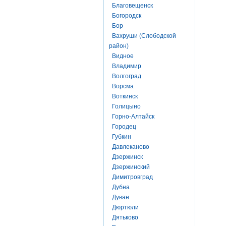
Благовещенск
Богородск
Бор
Вахруши (Слободской
район)
Видное
Владимир
Волгоград
Ворсма
Воткинск
Голицыно
Горно-Алтайск
Городец
Губкин
Давлеканово
Дзержинск
Дзержинский
Димитровград
Дубна
Дуван
Дюртюли
Дятьково