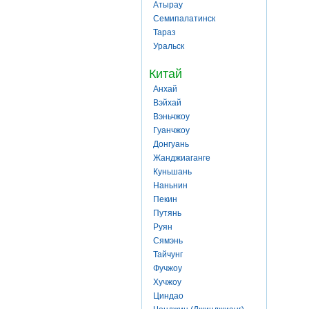
Атырау
Семипалатинск
Тараз
Уральск
Китай
Анхай
Вэйхай
Вэньчжоу
Гуанчжоу
Донгуань
Жанджиаганге
Куньшань
Наньнин
Пекин
Путянь
Руян
Сямэнь
Тайчунг
Фучжоу
Хучжоу
Циндао