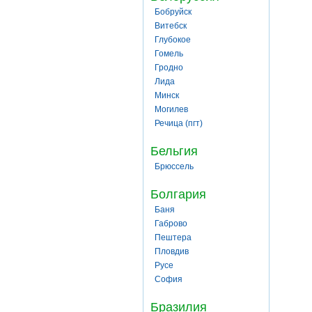
Бобруйск
Витебск
Глубокое
Гомель
Гродно
Лида
Минск
Могилев
Речица (пгт)
Бельгия
Брюссель
Болгария
Баня
Габрово
Пештера
Пловдив
Русе
София
Бразилия