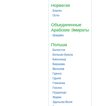
Норвегия
Берген
Осло
Объединенные
Арабские Эмираты
Шарджа
Польша
Белосток
Бельско-Биала
Бжезница
Варшава
Вроцлав
Гданск
Гдыня
Глинянка
Гнезно
Грудзендз
Жарки
Здуньска-Воля