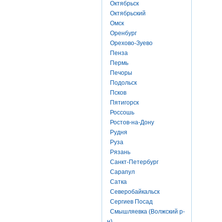
Октябрьск
Октябрьский
Омск
Оренбург
Орехово-Зуево
Пенза
Пермь
Печоры
Подольск
Псков
Пятигорск
Россошь
Ростов-на-Дону
Рудня
Руза
Рязань
Санкт-Петербург
Сарапул
Сатка
Северобайкальск
Сергиев Посад
Смышляевка (Волжский р-
н)