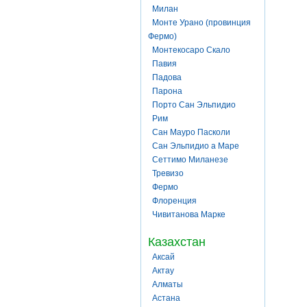
Милан
Монте Урано (провинция
Фермо)
Монтекосаро Скало
Павия
Падова
Парона
Порто Сан Эльпидио
Рим
Сан Мауро Пасколи
Сан Эльпидио а Маре
Сеттимо Миланезе
Тревизо
Фермо
Флоренция
Чивитанова Марке
Казахстан
Аксай
Актау
Алматы
Астана