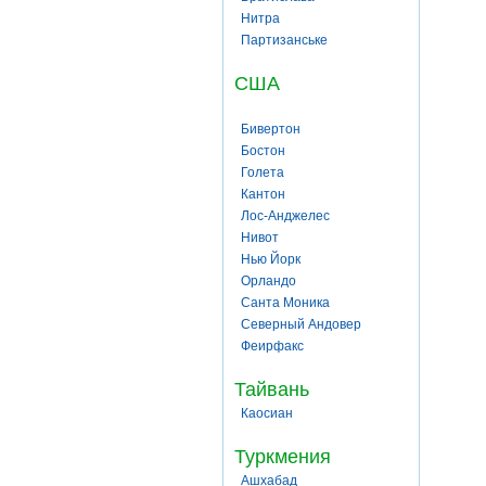
Нитра
Партизанське
США
Бивертон
Бостон
Голета
Кантон
Лос-Анджелес
Нивот
Нью Йорк
Орландо
Санта Моника
Северный Андовер
Феирфакс
Тайвань
Каосиан
Туркмения
Ашхабад