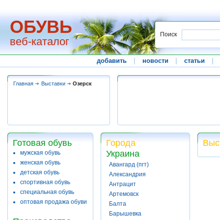
ОБУВЬ
Поиск
веб-каталог
добавить
|
новости
|
статьи
|
Главная
Выставки
Озерск
Готовая обувь
Города
Выс
Украина
мужская обувь
женская обувь
Авангард (пгт)
детская обувь
Александрия
спортивная обувь
Антрацит
специальная обувь
Артемовск
оптовая продажа обуви
Балта
Барышевка