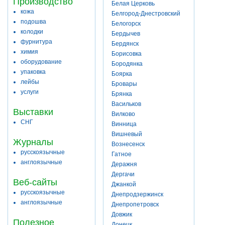
Производство
Белая Церковь
кожа
Белгород-Днестровский
подошва
Белогорск
колодки
Бердычев
фурнитура
Бердянск
химия
Борисовка
оборудование
Бородянка
упаковка
Боярка
лейбы
Бровары
услуги
Брянка
Васильков
Выставки
Вилково
СНГ
Винница
Вишневый
Журналы
Вознесенск
русскоязычные
Гатное
англоязычные
Деражня
Дергачи
Веб-сайты
Джанкой
русскоязычные
Днепродзержинск
англоязычные
Днепропетровск
Довжик
Полезное
Донецк