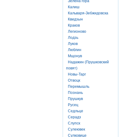
Зелена гора
Калиш
Кальваря-Зебжидовска
Квидзын
Краков
Легионово
Лодзь
Луков
Люблин
Мщонув
Надажин (Прушковский
повят)
Новы-Тарг
Отвоцк
Перемышль
Познань
Прушкув
Русец
Седльце
Серадз
Слупск
Сулеювек
Сулковице