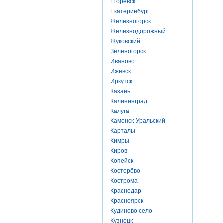
Егоревск
Екатеринбург
Железногорск
Железнодорожный
Жуковский
Зеленогорск
Иваново
Ижевск
Иркутск
Казань
Калининград
Калуга
Каменск-Уральский
Карталы
Кимры
Киров
Копейск
Костерёво
Кострома
Краснодар
Красноярск
Кудиново село
Кузнецк