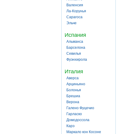
Валенсия
Ла-Корунья
Сарагоса
Эльче
Испания
Альманса
Барселона
Севилья
Фуэнхирола
Италия
Аверса
Арциньяно
Болонья
Брешиа
Верона
Галено Фуцечио
Гарласко
Домодоссола
Карэ
Маркало кон Косоне