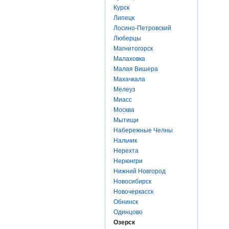
Курск
Липецк
Лосино-Петровский
Люберцы
Магнитогорск
Малаховка
Малая Вишера
Махачкала
Мелеуз
Миасс
Москва
Мытищи
Набережные Челны
Нальчик
Нерехта
Нерюнгри
Нижний Новгород
Новосибирск
Новочеркасск
Обнинск
Одинцово
Озерск