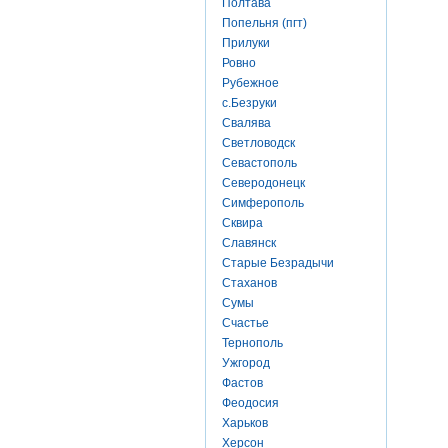
Полтава
Попельня (пгт)
Прилуки
Ровно
Рубежное
с.Безруки
Свалява
Светловодск
Севастополь
Северодонецк
Симферополь
Сквира
Славянск
Старые Безрадычи
Стаханов
Сумы
Счастье
Тернополь
Ужгород
Фастов
Феодосия
Харьков
Херсон