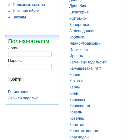
Полезные советы
Дрогобич
История обуви
Евпатория
Законы
Житомир
Запорожье
Зеленодольск
Зоринск
Пользователям
Ивано-Франковск
Логин:
Ильичевск
Ирпень
Пароль:
Каменец-Подольский
Камышеваха (пгт)
Канев
Каховка
Керчь
Регистрация
Киев
Забыли пароль?
Киревцы
Кировоград
Ковель
Козелец
Конотоп
Константиновка
Краснодон