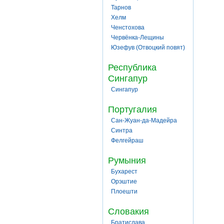
Тарнов
Хелм
Ченстохова
Червёнка-Лещины
Юзефув (Отвоцкий повят)
Республика
Сингапур
Сингапур
Португалия
Сан-Жуан-да-Мадейра
Синтра
Фелгейраш
Румыния
Бухарест
Орэштие
Плоешти
Словакия
Братислава