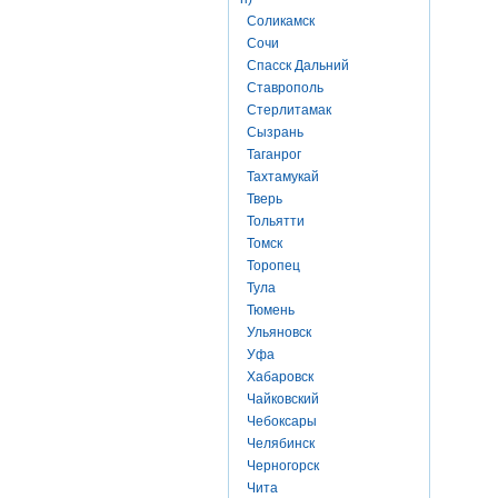
Соликамск
Сочи
Спасск Дальний
Ставрополь
Стерлитамак
Сызрань
Таганрог
Тахтамукай
Тверь
Тольятти
Томск
Торопец
Тула
Тюмень
Ульяновск
Уфа
Хабаровск
Чайковский
Чебоксары
Челябинск
Черногорск
Чита