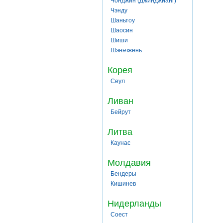
Чонджин (Джинджианг)
Чэнду
Шаньтоу
Шаосин
Шиши
Шэньчжень
Корея
Сеул
Ливан
Бейрут
Литва
Каунас
Молдавия
Бендеры
Кишинев
Нидерланды
Соест