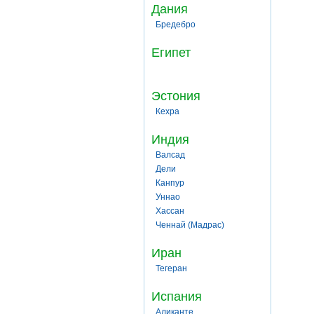
Дания
Бредебро
Египет
Эстония
Кехра
Индия
Валсад
Дели
Канпур
Уннао
Хассан
Ченнай (Мадрас)
Иран
Тегеран
Испания
Аликанте