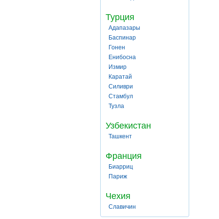
Турция
Адапазары
Баспинар
Гонен
Енибосна
Измир
Каратай
Силиври
Стамбул
Тузла
Узбекистан
Ташкент
Франция
Биарриц
Париж
Чехия
Славичин