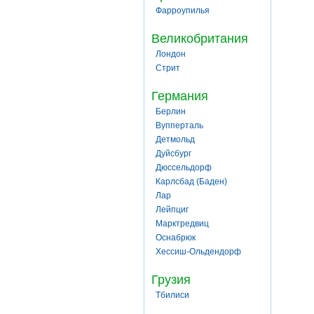
Фарроупилья
Великобритания
Лондон
Стрит
Германия
Берлин
Вупперталь
Детмольд
Дуйсбург
Дюссельдорф
Карлсбад (Баден)
Лар
Лейпциг
Марктредвиц
Оснабрюк
Хессиш-Ольдендорф
Грузия
Тбилиси