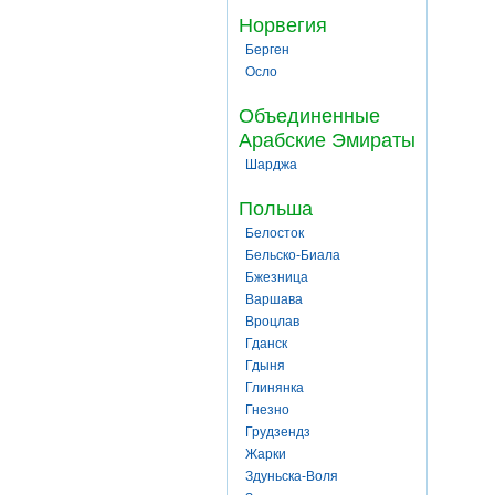
Норвегия
Берген
Осло
Объединенные
Арабские Эмираты
Шарджа
Польша
Белосток
Бельско-Биала
Бжезница
Варшава
Вроцлав
Гданск
Гдыня
Глинянка
Гнезно
Грудзендз
Жарки
Здуньска-Воля