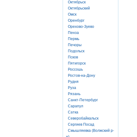
Октябрьск
Октябрьский
Омск
Оренбург
Орехово-Зуево
Пенза
Пермь
Печоры
Подольск
Псков
Пятигорск
Россошь
Ростов-на-Дону
Рудня
Руза
Рязань
Санкт-Петербург
Сарапул
Сатка
Северобайкальск
Сергиев Посад
Смышляевка (Волжский р-
н)