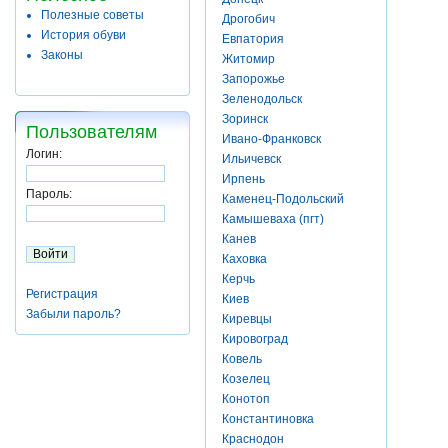
Полезные советы
Дрогобич
История обуви
Евпатория
Законы
Житомир
Запорожье
Зеленодольск
Зоринск
Пользователям
Ивано-Франковск
Логин:
Ильичевск
Ирпень
Пароль:
Каменец-Подольский
Камышеваха (пгт)
Канев
Каховка
Керчь
Регистрация
Киев
Забыли пароль?
Киревцы
Кировоград
Ковель
Козелец
Конотоп
Константиновка
Краснодон