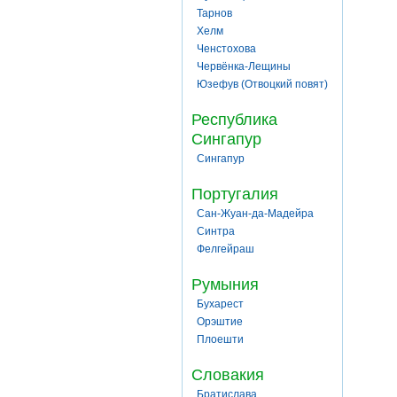
Тарнов
Хелм
Ченстохова
Червёнка-Лещины
Юзефув (Отвоцкий повят)
Республика
Сингапур
Сингапур
Португалия
Сан-Жуан-да-Мадейра
Синтра
Фелгейраш
Румыния
Бухарест
Орэштие
Плоешти
Словакия
Братислава