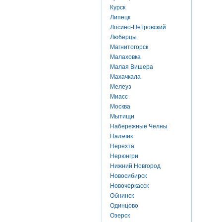
Курск
Липецк
Лосино-Петровский
Люберцы
Магнитогорск
Малаховка
Малая Вишера
Махачкала
Мелеуз
Миасс
Москва
Мытищи
Набережные Челны
Нальчик
Нерехта
Нерюнгри
Нижний Новгород
Новосибирск
Новочеркасск
Обнинск
Одинцово
Озерск