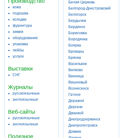
Производство
Белая Церковь
кожа
Белгород-Днестровский
подошва
Белогорск
колодки
Бердычев
фурнитура
Бердянск
химия
Борисовка
оборудование
Бородянка
упаковка
Боярка
лейбы
Бровары
услуги
Брянка
Васильков
Выставки
Вилково
СНГ
Винница
Вишневый
Журналы
Вознесенск
русскоязычные
Гатное
англоязычные
Деражня
Дергачи
Веб-сайты
Джанкой
русскоязычные
Днепродзержинск
англоязычные
Днепропетровск
Довжик
Полезное
Донецк