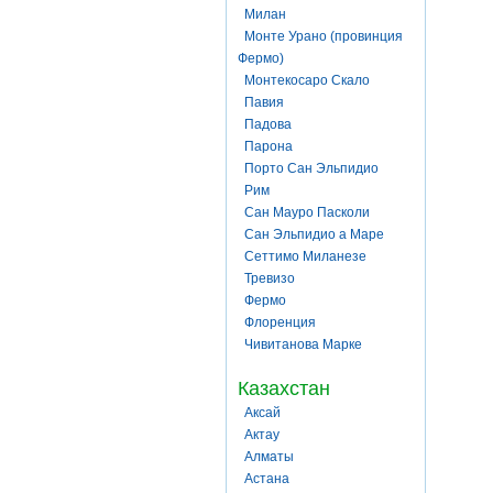
Милан
Монте Урано (провинция
Фермо)
Монтекосаро Скало
Павия
Падова
Парона
Порто Сан Эльпидио
Рим
Сан Мауро Пасколи
Сан Эльпидио а Маре
Сеттимо Миланезе
Тревизо
Фермо
Флоренция
Чивитанова Марке
Казахстан
Аксай
Актау
Алматы
Астана