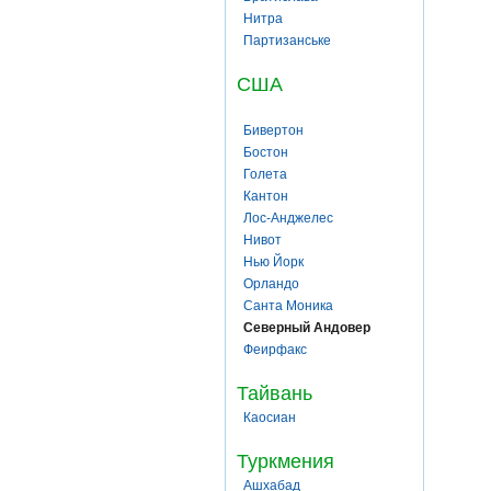
Нитра
Партизанське
США
Бивертон
Бостон
Голета
Кантон
Лос-Анджелес
Нивот
Нью Йорк
Орландо
Санта Моника
Северный Андовер
Феирфакс
Тайвань
Каосиан
Туркмения
Ашхабад