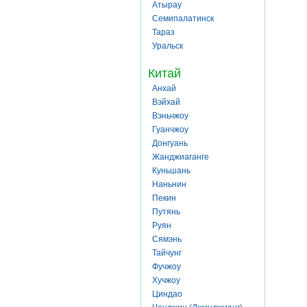
Атырау
Семипалатинск
Тараз
Уральск
Китай
Анхай
Вэйхай
Вэньчжоу
Гуанчжоу
Донгуань
Жанджиаганге
Куньшань
Наньнин
Пекин
Путянь
Руян
Сямэнь
Тайчунг
Фучжоу
Хучжоу
Циндао