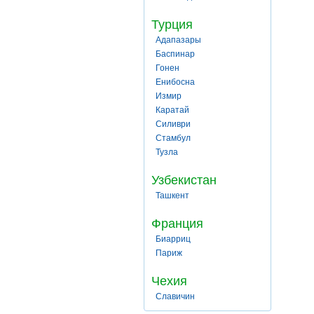
Турция
Адапазары
Баспинар
Гонен
Енибосна
Измир
Каратай
Силиври
Стамбул
Тузла
Узбекистан
Ташкент
Франция
Биарриц
Париж
Чехия
Славичин