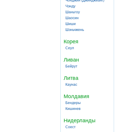
Чонджин (Джинджианг)
Чэнду
Шаньтоу
Шаосин
Шиши
Шэньчжень
Корея
Сеул
Ливан
Бейрут
Литва
Каунас
Молдавия
Бендеры
Кишинев
Нидерланды
Соест