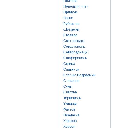
Полтава
Попельня (пгт)
Прилуки
Ровно
Рубежное
с.Безруки
Свалява
Светловодск
Севастополь
Северодонецк
Симферополь
Сквира
Славянск
Старые Безрадычи
Стаханов
Сумы
Счастье
Тернополь
Ужгород
Фастов
Феодосия
Харьков
Херсон