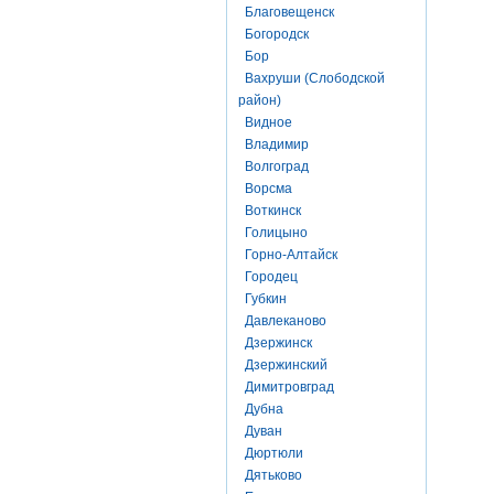
Благовещенск
Богородск
Бор
Вахруши (Слободской
район)
Видное
Владимир
Волгоград
Ворсма
Воткинск
Голицыно
Горно-Алтайск
Городец
Губкин
Давлеканово
Дзержинск
Дзержинский
Димитровград
Дубна
Дуван
Дюртюли
Дятьково