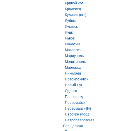
Кривой Рог
Кролевец
Куликов (пгт)
Лубны
Луганск
Луцк
Львов
Люботин
Макеевка
Мариуполь
Мелитополь
Миргород
Николаев
Новомосковск
Новый Буг
Одесса
Павлоград
Первомайск
Первомайск (Н)
Песочин (пос.)
Петропавловская
Борщаговка