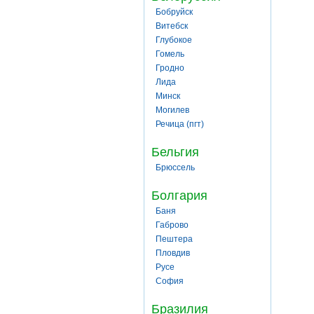
Бобруйск
Витебск
Глубокое
Гомель
Гродно
Лида
Минск
Могилев
Речица (пгт)
Бельгия
Брюссель
Болгария
Баня
Габрово
Пештера
Пловдив
Русе
София
Бразилия