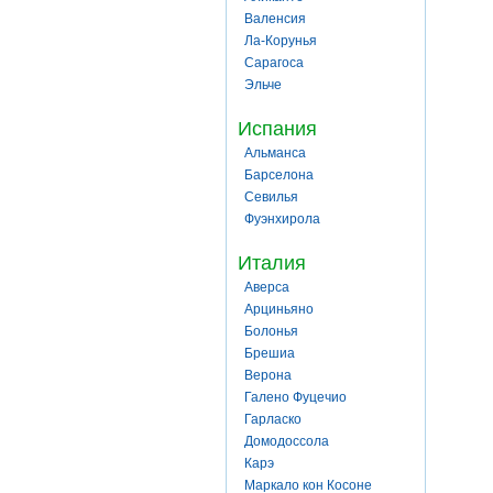
Валенсия
Ла-Корунья
Сарагоса
Эльче
Испания
Альманса
Барселона
Севилья
Фуэнхирола
Италия
Аверса
Арциньяно
Болонья
Брешиа
Верона
Галено Фуцечио
Гарласко
Домодоссола
Карэ
Маркало кон Косоне