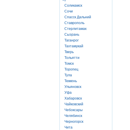
Соликамск
Сочи
Спасск Дальний
Ставрополь
Стерлитамак
Сызрань
Таганрог
Тахтамукай
Тверь
Тольятти
Томск
Торопец
Тула
Тюмень
Ульяновск
Уфа
Хабаровск
Чайковский
Чебоксары
Челябинск
Черногорск
Чита