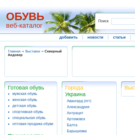
ОБУВЬ
Поиск
веб-каталог
добавить
|
новости
|
статьи
|
Главная
Выставки
Северный
Андовер
Готовая обувь
Города
Выс
Украина
мужская обувь
женская обувь
Авангард (пгт)
детская обувь
Александрия
спортивная обувь
Антрацит
специальная обувь
Артемовск
оптовая продажа обуви
Балта
Барышевка