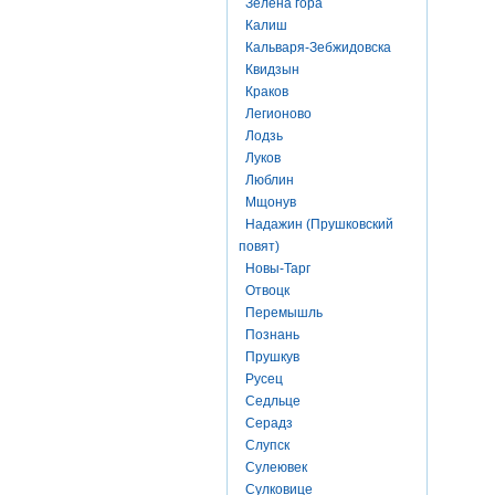
Зелена гора
Калиш
Кальваря-Зебжидовска
Квидзын
Краков
Легионово
Лодзь
Луков
Люблин
Мщонув
Надажин (Прушковский
повят)
Новы-Тарг
Отвоцк
Перемышль
Познань
Прушкув
Русец
Седльце
Серадз
Слупск
Сулеювек
Сулковице