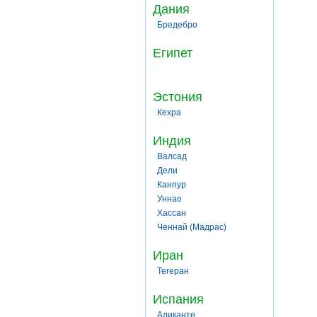
Дания
Бредебро
Египет
Эстония
Кехра
Индия
Валсад
Дели
Канпур
Уннао
Хассан
Ченнай (Мадрас)
Иран
Тегеран
Испания
Аликанте