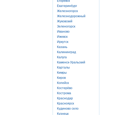
Егоревск
Екатеринбург
Железногорск
Железнодорожный
Жуковский
Зеленогорск
Иваново
Ижевск
Иркутск
Казань
Калининград
Калуга
Каменск-Уральский
Карталы
Кимры
Киров
Копейск
Костерёво
Кострома
Краснодар
Красноярск
Кудиново село
Кузнецк