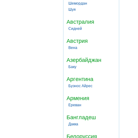
Шемордан
Шуя
Австралия
Сидней
Австрия
Вена
Азербайджан
Баку
Аргентина
Буэнос Айрес
Армения
Ереван
Бангладеш
Дакка
Белоруссия