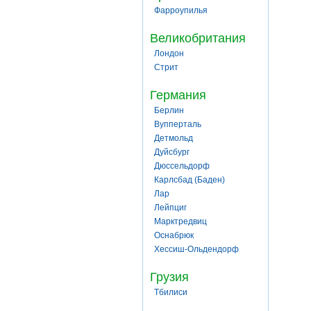
Фарроупилья
Великобритания
Лондон
Стрит
Германия
Берлин
Вупперталь
Детмольд
Дуйсбург
Дюссельдорф
Карлсбад (Баден)
Лар
Лейпциг
Марктредвиц
Оснабрюк
Хессиш-Ольдендорф
Грузия
Тбилиси