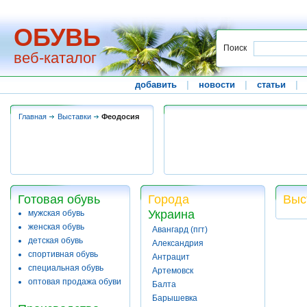
ОБУВЬ
Поиск
веб-каталог
добавить
|
новости
|
статьи
|
Главная
Выставки
Феодосия
Готовая обувь
Города
Выс
Украина
мужская обувь
женская обувь
Авангард (пгт)
детская обувь
Александрия
спортивная обувь
Антрацит
специальная обувь
Артемовск
оптовая продажа обуви
Балта
Барышевка