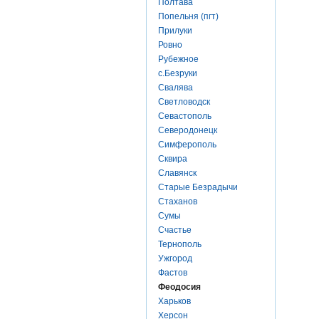
Полтава
Попельня (пгт)
Прилуки
Ровно
Рубежное
с.Безруки
Свалява
Светловодск
Севастополь
Северодонецк
Симферополь
Сквира
Славянск
Старые Безрадычи
Стаханов
Сумы
Счастье
Тернополь
Ужгород
Фастов
Феодосия
Харьков
Херсон