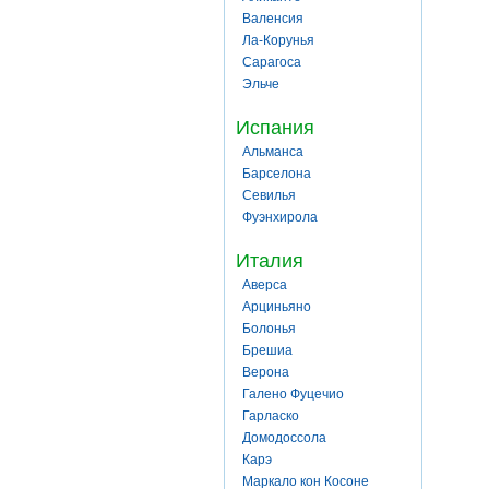
Валенсия
Ла-Корунья
Сарагоса
Эльче
Испания
Альманса
Барселона
Севилья
Фуэнхирола
Италия
Аверса
Арциньяно
Болонья
Брешиа
Верона
Галено Фуцечио
Гарласко
Домодоссола
Карэ
Маркало кон Косоне