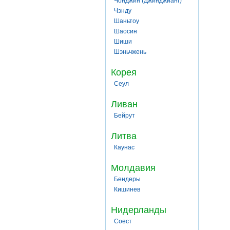
Чонджин (Джинджианг)
Чэнду
Шаньтоу
Шаосин
Шиши
Шэньчжень
Корея
Сеул
Ливан
Бейрут
Литва
Каунас
Молдавия
Бендеры
Кишинев
Нидерланды
Соест