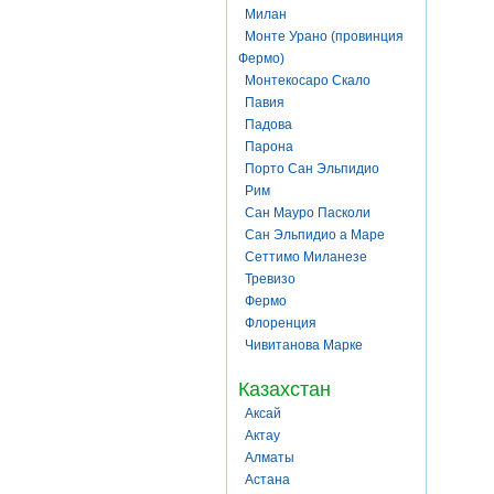
Милан
Монте Урано (провинция
Фермо)
Монтекосаро Скало
Павия
Падова
Парона
Порто Сан Эльпидио
Рим
Сан Мауро Пасколи
Сан Эльпидио а Маре
Сеттимо Миланезе
Тревизо
Фермо
Флоренция
Чивитанова Марке
Казахстан
Аксай
Актау
Алматы
Астана