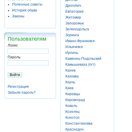
Полезные советы
Дрогобич
История обуви
Евпатория
Законы
Житомир
Запорожье
Зеленодольск
Зоринск
Пользователям
Ивано-Франковск
Логин:
Ильичевск
Ирпень
Пароль:
Каменец-Подольский
Камышеваха (пгт)
Канев
Каховка
Керчь
Регистрация
Киев
Забыли пароль?
Киревцы
Кировоград
Ковель
Козелец
Конотоп
Константиновка
Краснодон