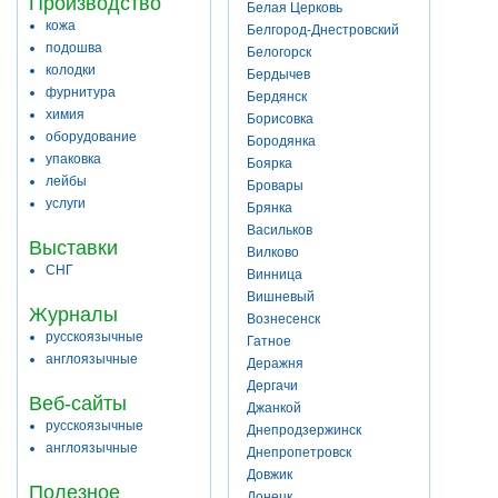
Производство
Белая Церковь
кожа
Белгород-Днестровский
подошва
Белогорск
колодки
Бердычев
фурнитура
Бердянск
химия
Борисовка
оборудование
Бородянка
упаковка
Боярка
лейбы
Бровары
услуги
Брянка
Васильков
Выставки
Вилково
СНГ
Винница
Вишневый
Журналы
Вознесенск
русскоязычные
Гатное
англоязычные
Деражня
Дергачи
Веб-сайты
Джанкой
русскоязычные
Днепродзержинск
англоязычные
Днепропетровск
Довжик
Полезное
Донецк