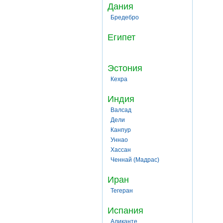
Дания
Бредебро
Египет
Эстония
Кехра
Индия
Валсад
Дели
Канпур
Уннао
Хассан
Ченнай (Мадрас)
Иран
Тегеран
Испания
Аликанте