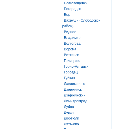
Благовещенск
Богородск
Бор
Вахруши (Слободской
район)
Видное
Владимир
Волгоград
Ворсма
Воткинск
Голицыно
Горно-Алтайск
Городец
Губкин
Давлеканово
Дзержинск
Дзержинский
Димитровград
Дубна
Дуван
Дюртюли
Дятьково