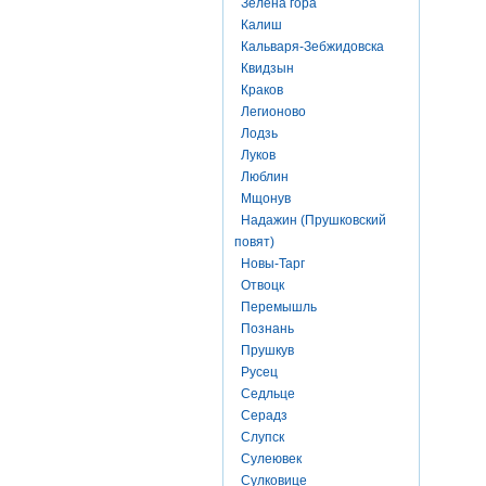
Зелена гора
Калиш
Кальваря-Зебжидовска
Квидзын
Краков
Легионово
Лодзь
Луков
Люблин
Мщонув
Надажин (Прушковский
повят)
Новы-Тарг
Отвоцк
Перемышль
Познань
Прушкув
Русец
Седльце
Серадз
Слупск
Сулеювек
Сулковице