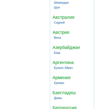
Шемордан
Шуя
Австралия
Сидней
Австрия
Вена
Азербайджан
Баку
Аргентина
Буэнос Айрес
Армения
Ереван
Бангладеш
Дакка
Белоруссия