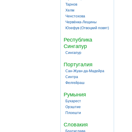
Тарнов
Хелм
Ченстохова
Червёнка-Лещины
Юзефув (Отвоцкий повят)
Республика
Сингапур
Сингапур
Португалия
Сан-Жуан-да-Мадейра
Синтра
Фелгейраш
Румыния
Бухарест
Орэштие
Плоешти
Словакия
Братислава