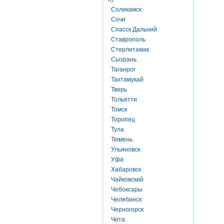
Соликамск
Сочи
Спасск Дальний
Ставрополь
Стерлитамак
Сызрань
Таганрог
Тахтамукай
Тверь
Тольятти
Томск
Торопец
Тула
Тюмень
Ульяновск
Уфа
Хабаровск
Чайковский
Чебоксары
Челябинск
Черногорск
Чита