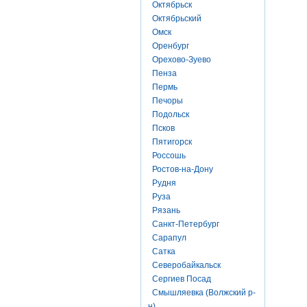
Октябрьск
Октябрьский
Омск
Оренбург
Орехово-Зуево
Пенза
Пермь
Печоры
Подольск
Псков
Пятигорск
Россошь
Ростов-на-Дону
Рудня
Руза
Рязань
Санкт-Петербург
Сарапул
Сатка
Северобайкальск
Сергиев Посад
Смышляевка (Волжский р-
н)