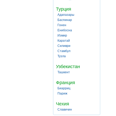
Турция
Адапазары
Баспинар
Гонен
Енибосна
Измир
Каратай
Силиври
Стамбул
Тузла
Узбекистан
Ташкент
Франция
Биарриц
Париж
Чехия
Славичин