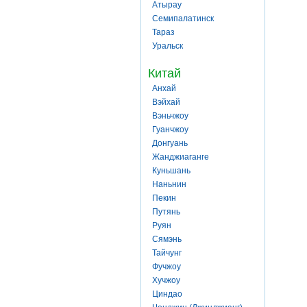
Атырау
Семипалатинск
Тараз
Уральск
Китай
Анхай
Вэйхай
Вэньчжоу
Гуанчжоу
Донгуань
Жанджиаганге
Куньшань
Наньнин
Пекин
Путянь
Руян
Сямэнь
Тайчунг
Фучжоу
Хучжоу
Циндао