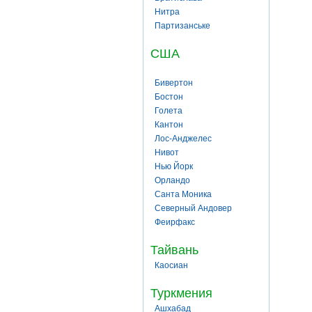
Нитра
Партизанське
США
Бивертон
Бостон
Голета
Кантон
Лос-Анджелес
Нивот
Нью Йорк
Орландо
Санта Моника
Северный Андовер
Феирфакс
Тайвань
Каосиан
Туркмения
Ашхабад