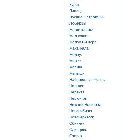
Курск
Липецк
Лосино-Петровский
Люберцы
Магнитогорск
Малаховка
Малая Вишера
Махачкала
Мелеуз
Миасс
Москва
Мытищи
Набережные Челны
Нальчик
Нерехта
Нерюнгри
Нижний Новгород
Новосибирск
Новочеркасск
Обнинск
Одинцово
Озерск