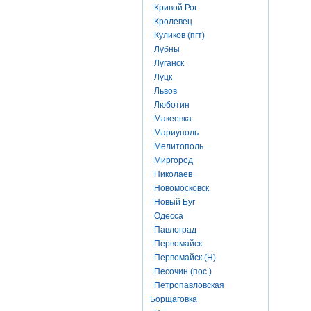
Кривой Рог
Кролевец
Куликов (пгт)
Лубны
Луганск
Луцк
Львов
Люботин
Макеевка
Мариуполь
Мелитополь
Миргород
Николаев
Новомосковск
Новый Буг
Одесса
Павлоград
Первомайск
Первомайск (Н)
Песочин (пос.)
Петропавловская
Борщаговка