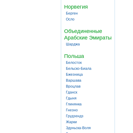
Норвегия
Берген
Осло
Объединенные
Арабские Эмираты
Шарджа
Польша
Белосток
Бельско-Биала
Бжезница
Варшава
Вроцлав
Гданск
Гдыня
Глинянка
Гнезно
Грудзендз
Жарки
Здуньска-Воля