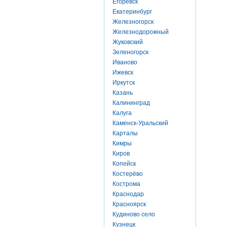
Егоревск
Екатеринбург
Железногорск
Железнодорожный
Жуковский
Зеленогорск
Иваново
Ижевск
Иркутск
Казань
Калининград
Калуга
Каменск-Уральский
Карталы
Кимры
Киров
Копейск
Костерёво
Кострома
Краснодар
Красноярск
Кудиново село
Кузнецк