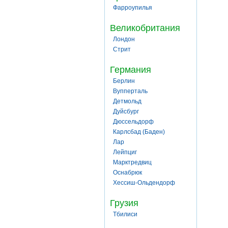
Фарроупилья
Великобритания
Лондон
Стрит
Германия
Берлин
Вупперталь
Детмольд
Дуйсбург
Дюссельдорф
Карлсбад (Баден)
Лар
Лейпциг
Марктредвиц
Оснабрюк
Хессиш-Ольдендорф
Грузия
Тбилиси