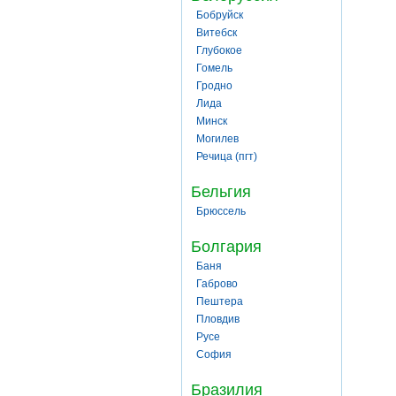
Бобруйск
Витебск
Глубокое
Гомель
Гродно
Лида
Минск
Могилев
Речица (пгт)
Бельгия
Брюссель
Болгария
Баня
Габрово
Пештера
Пловдив
Русе
София
Бразилия