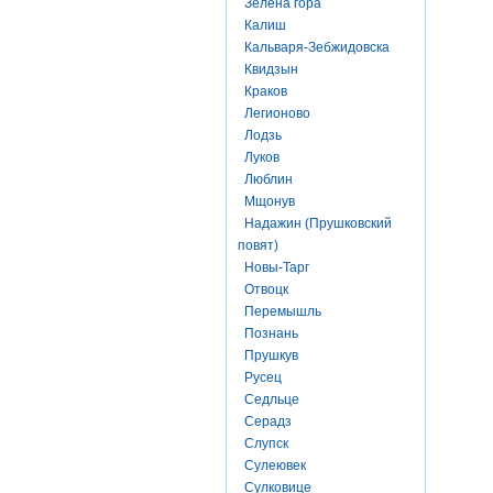
Зелена гора
Калиш
Кальваря-Зебжидовска
Квидзын
Краков
Легионово
Лодзь
Луков
Люблин
Мщонув
Надажин (Прушковский
повят)
Новы-Тарг
Отвоцк
Перемышль
Познань
Прушкув
Русец
Седльце
Серадз
Слупск
Сулеювек
Сулковице