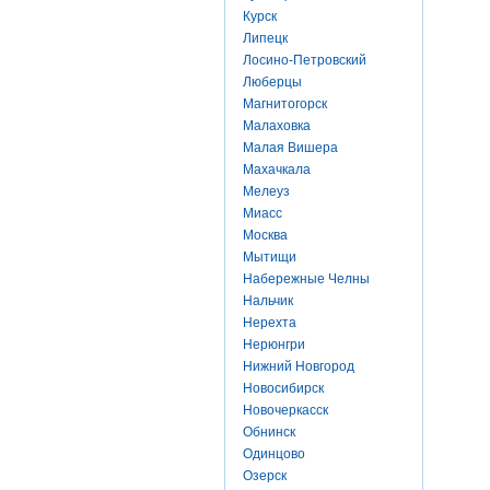
Курск
Липецк
Лосино-Петровский
Люберцы
Магнитогорск
Малаховка
Малая Вишера
Махачкала
Мелеуз
Миасс
Москва
Мытищи
Набережные Челны
Нальчик
Нерехта
Нерюнгри
Нижний Новгород
Новосибирск
Новочеркасск
Обнинск
Одинцово
Озерск