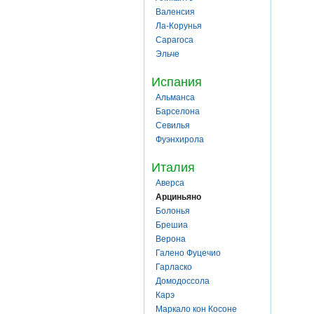
Валенсия
Ла-Корунья
Сарагоса
Эльче
Испания
Альманса
Барселона
Севилья
Фуэнхирола
Италия
Аверса
Арциньяно
Болонья
Брешиа
Верона
Галено Фуцечио
Гарласко
Домодоссола
Карэ
Маркало кон Косоне