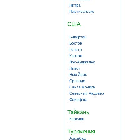
Нитра
Партизанське
США
Бивертон
Бостон
Голета
Кантон
Лос-Анджелес
Нивот
Нью Йорк
Орландо
Санта Моника
Северный Андовер
Феирфакс
Тайвань
Каосиан
Туркмения
Ашхабад