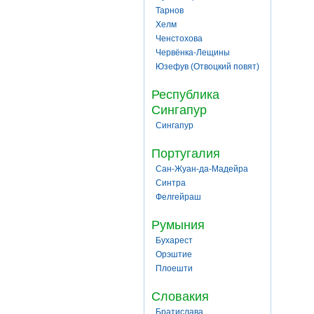
Тарнов
Хелм
Ченстохова
Червёнка-Лещины
Юзефув (Отвоцкий повят)
Республика
Сингапур
Сингапур
Португалия
Сан-Жуан-да-Мадейра
Синтра
Фелгейраш
Румыния
Бухарест
Орэштие
Плоешти
Словакия
Братислава