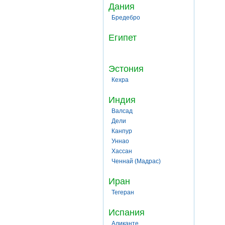
Дания
Бредебро
Египет
Эстония
Кехра
Индия
Валсад
Дели
Канпур
Уннао
Хассан
Ченнай (Мадрас)
Иран
Тегеран
Испания
Аликанте