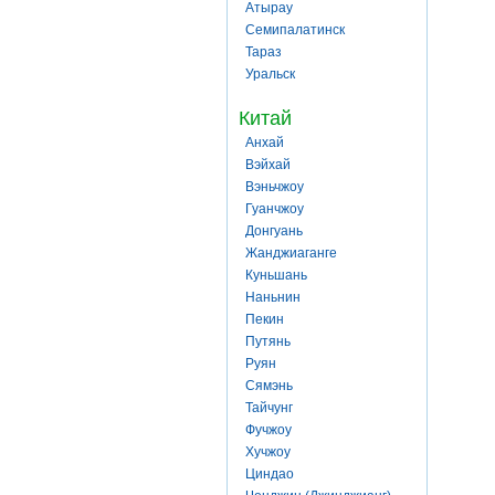
Атырау
Семипалатинск
Тараз
Уральск
Китай
Анхай
Вэйхай
Вэньчжоу
Гуанчжоу
Донгуань
Жанджиаганге
Куньшань
Наньнин
Пекин
Путянь
Руян
Сямэнь
Тайчунг
Фучжоу
Хучжоу
Циндао