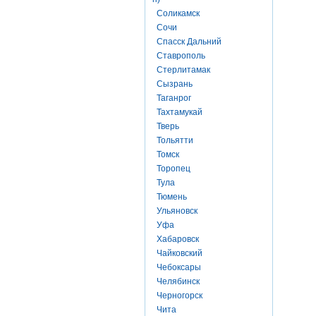
Соликамск
Сочи
Спасск Дальний
Ставрополь
Стерлитамак
Сызрань
Таганрог
Тахтамукай
Тверь
Тольятти
Томск
Торопец
Тула
Тюмень
Ульяновск
Уфа
Хабаровск
Чайковский
Чебоксары
Челябинск
Черногорск
Чита