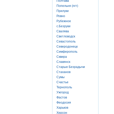
Полтава
Попельня (пгт)
Прилуки
Ровно
Рубежное
с.Безруки
Свалява
Светловодск
Севастополь
Северодонецк
Симферополь
Сквира
Славянск
Старые Безрадычи
Стаханов
Сумы
Счастье
Тернополь
Ужгород
Фастов
Феодосия
Харьков
Херсон