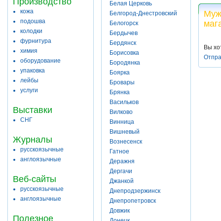
Производство
Белая Церковь
кожа
Муж
Белгород-Днестровский
подошва
маг
Белогорск
колодки
Бердычев
фурнитура
Бердянск
Вы хо
химия
Борисовка
Отпра
оборудование
Бородянка
упаковка
Боярка
лейбы
Бровары
услуги
Брянка
Васильков
Выставки
Вилково
СНГ
Винница
Вишневый
Журналы
Вознесенск
русскоязычные
Гатное
англоязычные
Деражня
Дергачи
Веб-сайты
Джанкой
русскоязычные
Днепродзержинск
англоязычные
Днепропетровск
Довжик
Полезное
Донецк