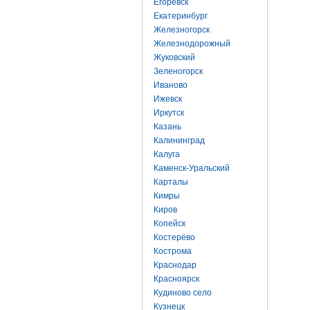
Егоревск
Екатеринбург
Железногорск
Железнодорожный
Жуковский
Зеленогорск
Иваново
Ижевск
Иркутск
Казань
Калининград
Калуга
Каменск-Уральский
Карталы
Кимры
Киров
Копейск
Костерёво
Кострома
Краснодар
Красноярск
Кудиново село
Кузнецк