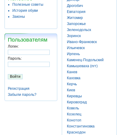
Полезные советы
Дрогобич
История обуви
Евпатория
Законы
Житомир
Запорожье
Зеленодольск
Зоринск
Пользователям
Ивано-Франковск
Логин:
Ильичевск
Ирпень
Пароль:
Каменец-Подольский
Камышеваха (пгт)
Канев
Каховка
Керчь
Регистрация
Киев
Забыли пароль?
Киревцы
Кировоград
Ковель
Козелец
Конотоп
Константиновка
Краснодон