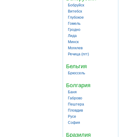
Бобруйск
Витебск
Глубокое
Гомель
Гродно
Лида
Минск
Могилев
Речица (пгт)
Бельгия
Брюссель
Болгария
Баня
Габрово
Пештера
Пловдив
Русе
София
Бразилия