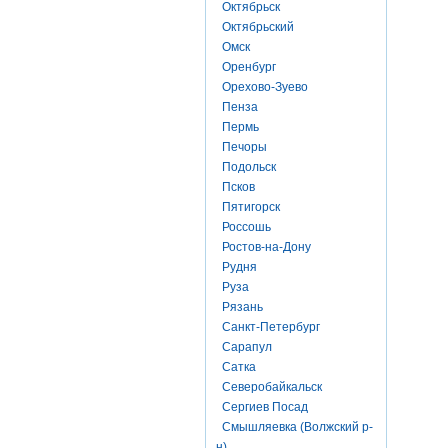
Октябрьск
Октябрьский
Омск
Оренбург
Орехово-Зуево
Пенза
Пермь
Печоры
Подольск
Псков
Пятигорск
Россошь
Ростов-на-Дону
Рудня
Руза
Рязань
Санкт-Петербург
Сарапул
Сатка
Северобайкальск
Сергиев Посад
Смышляевка (Волжский р-
н)