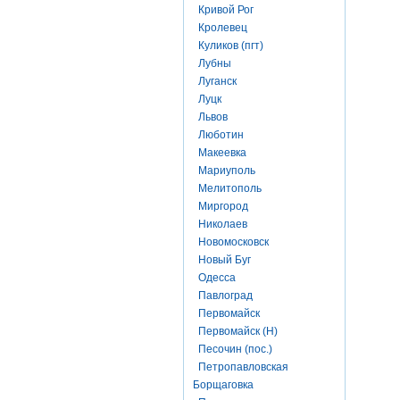
Кривой Рог
Кролевец
Куликов (пгт)
Лубны
Луганск
Луцк
Львов
Люботин
Макеевка
Мариуполь
Мелитополь
Миргород
Николаев
Новомосковск
Новый Буг
Одесса
Павлоград
Первомайск
Первомайск (Н)
Песочин (пос.)
Петропавловская
Борщаговка