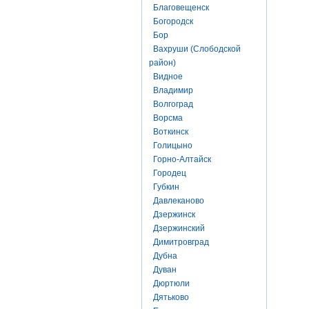
Благовещенск
Богородск
Бор
Вахруши (Слободской
район)
Видное
Владимир
Волгоград
Ворсма
Воткинск
Голицыно
Горно-Алтайск
Городец
Губкин
Давлеканово
Дзержинск
Дзержинский
Димитровград
Дубна
Дуван
Дюртюли
Дятьково