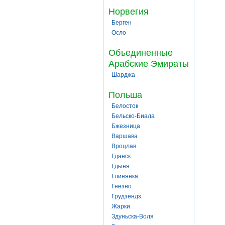
Норвегия
Берген
Осло
Объединенные
Арабские Эмираты
Шарджа
Польша
Белосток
Бельско-Биала
Бжезница
Варшава
Вроцлав
Гданск
Гдыня
Глинянка
Гнезно
Грудзендз
Жарки
Здуньска-Воля