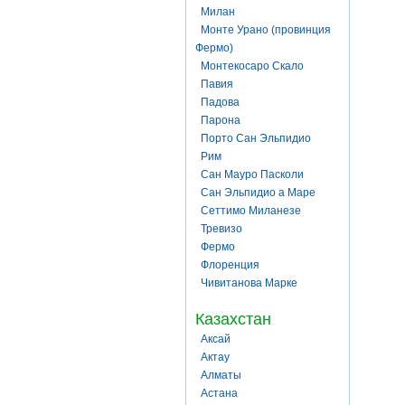
Милан
Монте Урано (провинция
Фермо)
Монтекосаро Скало
Павия
Падова
Парона
Порто Сан Эльпидио
Рим
Сан Мауро Пасколи
Сан Эльпидио а Маре
Сеттимо Миланезе
Тревизо
Фермо
Флоренция
Чивитанова Марке
Казахстан
Аксай
Актау
Алматы
Астана