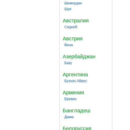
Шемордан
Шуя
Австралия
Сидней
Австрия
Вена
Азербайджан
Баку
Аргентина
Буэнос Айрес
Армения
Ереван
Бангладеш
Дакка
Белоруссия