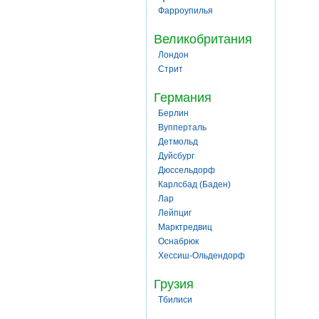
Фарроупилья
Великобритания
Лондон
Стрит
Германия
Берлин
Вупперталь
Детмольд
Дуйсбург
Дюссельдорф
Карлсбад (Баден)
Лар
Лейпциг
Марктредвиц
Оснабрюк
Хессиш-Ольдендорф
Грузия
Тбилиси