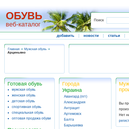
ОБУВЬ
Поиск
веб-каталог
добавить
|
новости
|
статьи
|
Главная
Мужская обувь
Арциньяно
Готовая обувь
Города
Муж
про
Украина
мужская обувь
женская обувь
Авангард (пгт)
детская обувь
Александрия
Вы пр
спортивная обувь
Антрацит
произ
специальная обувь
Артемовск
Нет н
оптовая продажа обуви
Балта
регис
Барышевка