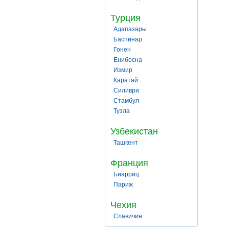
Турция
Адапазары
Баспинар
Гонен
Енибосна
Измир
Каратай
Силиври
Стамбул
Тузла
Узбекистан
Ташкент
Франция
Биарриц
Париж
Чехия
Славичин