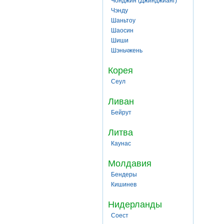
Чонджин (Джинджианг)
Чэнду
Шаньтоу
Шаосин
Шиши
Шэньчжень
Корея
Сеул
Ливан
Бейрут
Литва
Каунас
Молдавия
Бендеры
Кишинев
Нидерланды
Соест