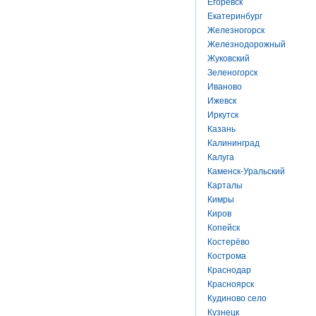
Егоревск
Екатеринбург
Железногорск
Железнодорожный
Жуковский
Зеленогорск
Иваново
Ижевск
Иркутск
Казань
Калининград
Калуга
Каменск-Уральский
Карталы
Кимры
Киров
Копейск
Костерёво
Кострома
Краснодар
Красноярск
Кудиново село
Кузнецк