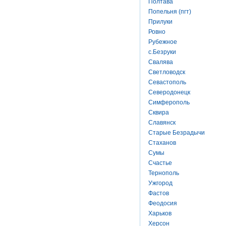
Полтава
Попельня (пгт)
Прилуки
Ровно
Рубежное
с.Безруки
Свалява
Светловодск
Севастополь
Северодонецк
Симферополь
Сквира
Славянск
Старые Безрадычи
Стаханов
Сумы
Счастье
Тернополь
Ужгород
Фастов
Феодосия
Харьков
Херсон