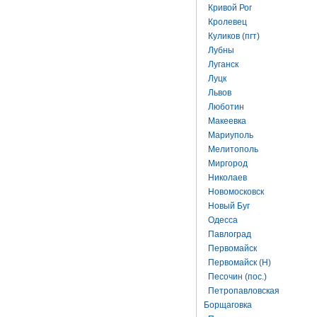
Кривой Рог
Кролевец
Куликов (пгт)
Лубны
Луганск
Луцк
Львов
Люботин
Макеевка
Мариуполь
Мелитополь
Миргород
Николаев
Новомосковск
Новый Буг
Одесса
Павлоград
Первомайск
Первомайск (Н)
Песочин (пос.)
Петропавловская
Борщаговка