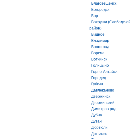
Благовещенск
Богородск
Бор
Вахруши (Слободской
район)
Видное
Владимир
Волгоград
Ворсма
Воткинск
Голицыно
Горно-Алтайск
Городец
Губкин
Давлеканово
Дзержинск
Дзержинский
Димитровград
Дубна
Дуван
Дюртюли
Дятьково