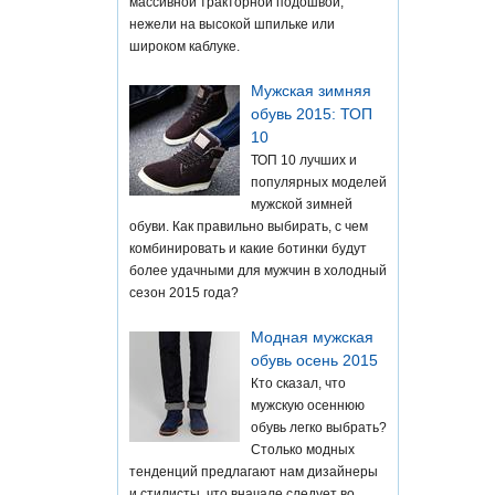
массивной тракторной подошвой,
нежели на высокой шпильке или
широком каблуке.
Мужская зимняя
обувь 2015: ТОП
10
ТОП 10 лучших и
популярных моделей
мужской зимней
обуви. Как правильно выбирать, с чем
комбинировать и какие ботинки будут
более удачными для мужчин в холодный
сезон 2015 года?
Модная мужская
обувь осень 2015
Кто сказал, что
мужскую осеннюю
обувь легко выбрать?
Столько модных
тенденций предлагают нам дизайнеры
и стилисты, что вначале следует во