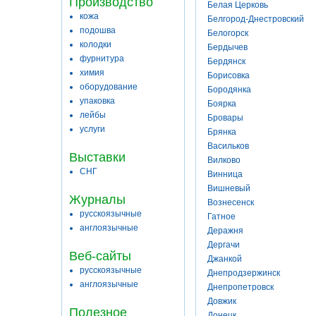
Производство
Белая Церковь
кожа
Белгород-Днестровский
подошва
Белогорск
колодки
Бердычев
фурнитура
Бердянск
химия
Борисовка
оборудование
Бородянка
упаковка
Боярка
лейбы
Бровары
услуги
Брянка
Васильков
Выставки
Вилково
СНГ
Винница
Вишневый
Журналы
Вознесенск
русскоязычные
Гатное
англоязычные
Деражня
Дергачи
Веб-сайты
Джанкой
русскоязычные
Днепродзержинск
англоязычные
Днепропетровск
Довжик
Полезное
Донецк