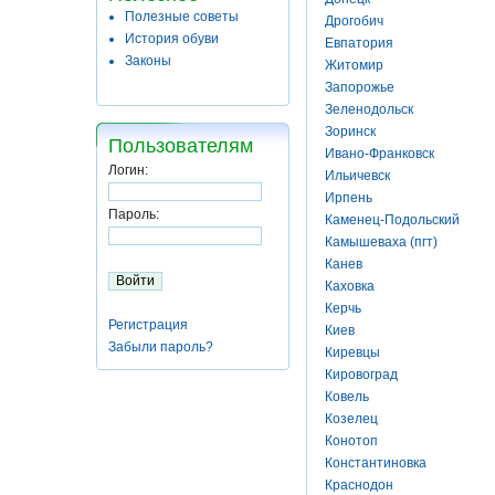
Полезные советы
Дрогобич
История обуви
Евпатория
Законы
Житомир
Запорожье
Зеленодольск
Зоринск
Пользователям
Ивано-Франковск
Логин:
Ильичевск
Ирпень
Пароль:
Каменец-Подольский
Камышеваха (пгт)
Канев
Каховка
Керчь
Регистрация
Киев
Забыли пароль?
Киревцы
Кировоград
Ковель
Козелец
Конотоп
Константиновка
Краснодон