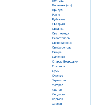
Полтава
Попельня (пгт)
Прилуки
Ровно
Рубежное
с.Безруки
Свалява
Светловодск
Севастополь
Северодонецк
Симферополь
Сквира
Славянск
Старые Безрадычи
Стаханов
Сумы
Счастье
Тернополь
Ужгород
Фастов
Феодосия
Харьков
Херсон