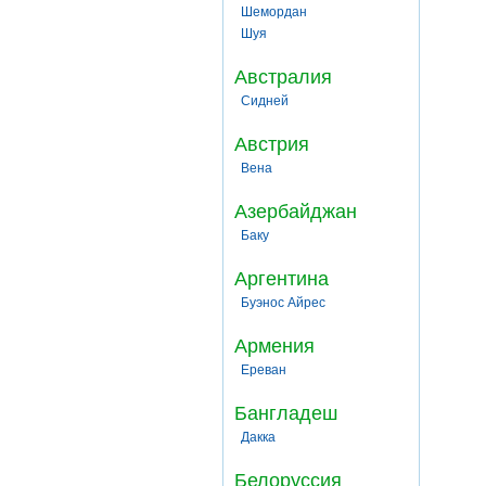
Шемордан
Шуя
Австралия
Сидней
Австрия
Вена
Азербайджан
Баку
Аргентина
Буэнос Айрес
Армения
Ереван
Бангладеш
Дакка
Белоруссия