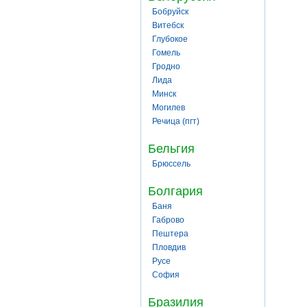
Бобруйск
Витебск
Глубокое
Гомель
Гродно
Лида
Минск
Могилев
Речица (пгт)
Бельгия
Брюссель
Болгария
Баня
Габрово
Пештера
Пловдив
Русе
София
Бразилия