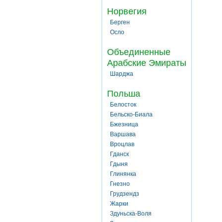
Норвегия
Берген
Осло
Объединенные
Арабские Эмираты
Шарджа
Польша
Белосток
Бельско-Биала
Бжезница
Варшава
Вроцлав
Гданск
Гдыня
Глинянка
Гнезно
Грудзендз
Жарки
Здуньска-Воля