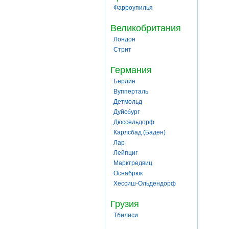
Фарроупилья
Великобритания
Лондон
Стрит
Германия
Берлин
Вупперталь
Детмольд
Дуйсбург
Дюссельдорф
Карлсбад (Баден)
Лар
Лейпциг
Марктредвиц
Оснабрюк
Хессиш-Ольдендорф
Грузия
Тбилиси