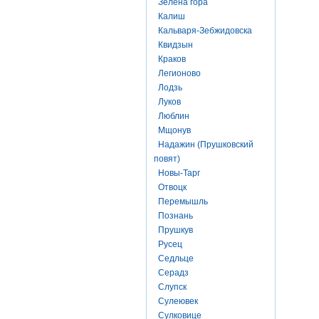
Зелена гора
Калиш
Кальваря-Зебжидовска
Квидзын
Краков
Легионово
Лодзь
Луков
Люблин
Мщонув
Надажин (Прушковский
повят)
Новы-Тарг
Отвоцк
Перемышль
Познань
Прушкув
Русец
Седльце
Серадз
Слупск
Сулеювек
Сулковице