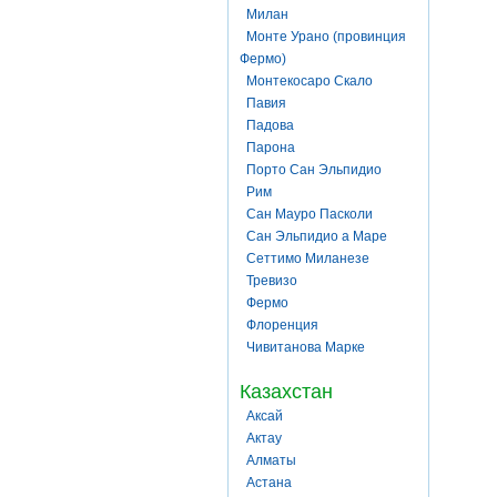
Милан
Монте Урано (провинция
Фермо)
Монтекосаро Скало
Павия
Падова
Парона
Порто Сан Эльпидио
Рим
Сан Мауро Пасколи
Сан Эльпидио а Маре
Сеттимо Миланезе
Тревизо
Фермо
Флоренция
Чивитанова Марке
Казахстан
Аксай
Актау
Алматы
Астана