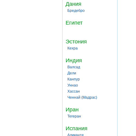
Дания
Бредебро
Египет
Эстония
Кехра
Индия
Валсад
Дели
Канпур
Уннао
Хассан
Ченнай (Мадрас)
Иран
Тегеран
Испания
Аликанте