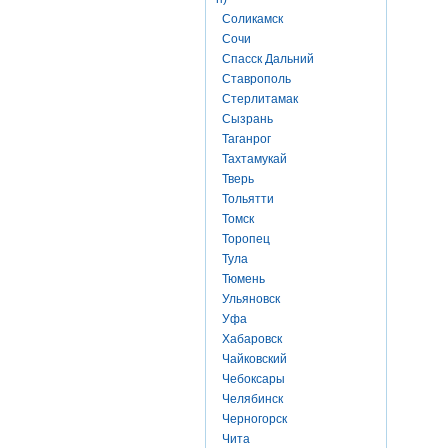
Соликамск
Сочи
Спасск Дальний
Ставрополь
Стерлитамак
Сызрань
Таганрог
Тахтамукай
Тверь
Тольятти
Томск
Торопец
Тула
Тюмень
Ульяновск
Уфа
Хабаровск
Чайковский
Чебоксары
Челябинск
Черногорск
Чита