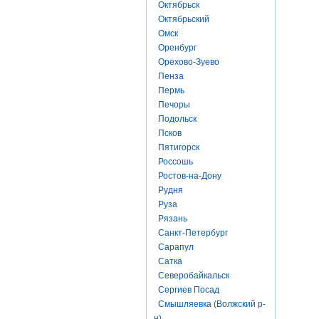
Октябрьск
Октябрьский
Омск
Оренбург
Орехово-Зуево
Пенза
Пермь
Печоры
Подольск
Псков
Пятигорск
Россошь
Ростов-на-Дону
Рудня
Руза
Рязань
Санкт-Петербург
Сарапул
Сатка
Северобайкальск
Сергиев Посад
Смышляевка (Волжский р-
н)