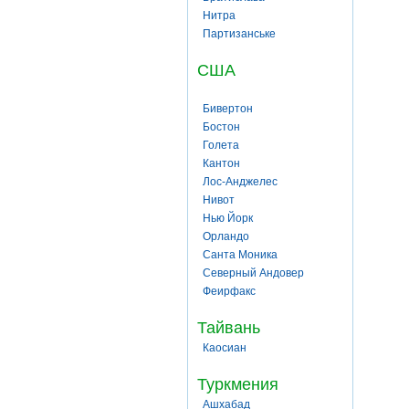
Нитра
Партизанське
США
Бивертон
Бостон
Голета
Кантон
Лос-Анджелес
Нивот
Нью Йорк
Орландо
Санта Моника
Северный Андовер
Феирфакс
Тайвань
Каосиан
Туркмения
Ашхабад