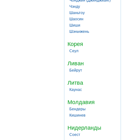
Чонджин (Джинджианг)
Чэнду
Шаньтоу
Шаосин
Шиши
Шэньчжень
Корея
Сеул
Ливан
Бейрут
Литва
Каунас
Молдавия
Бендеры
Кишинев
Нидерланды
Соест