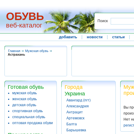
ОБУВЬ
Поиск
веб-каталог
добавить
|
новости
|
статьи
|
Главная
Мужская обувь
Астрахань
Готовая обувь
Города
Муж
про
Украина
мужская обувь
женская обувь
Авангард (пгт)
детская обувь
Александрия
Вы пр
спортивная обувь
Антрацит
произ
специальная обувь
Артемовск
Нет н
оптовая продажа обуви
Балта
регис
Барышевка