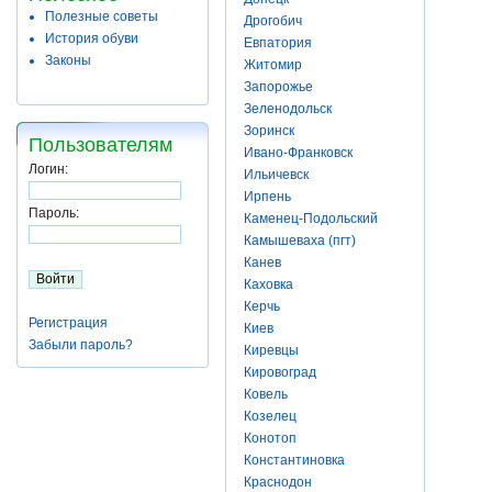
Полезные советы
Дрогобич
История обуви
Евпатория
Законы
Житомир
Запорожье
Зеленодольск
Зоринск
Пользователям
Ивано-Франковск
Логин:
Ильичевск
Ирпень
Пароль:
Каменец-Подольский
Камышеваха (пгт)
Канев
Каховка
Керчь
Регистрация
Киев
Забыли пароль?
Киревцы
Кировоград
Ковель
Козелец
Конотоп
Константиновка
Краснодон