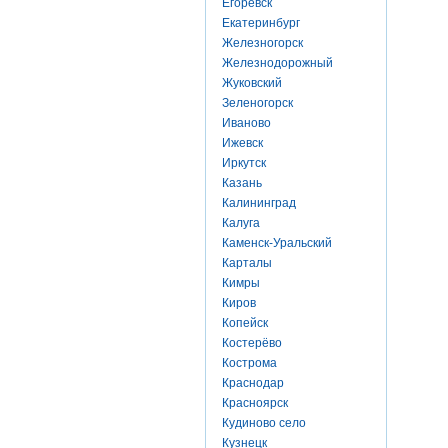
Егоревск
Екатеринбург
Железногорск
Железнодорожный
Жуковский
Зеленогорск
Иваново
Ижевск
Иркутск
Казань
Калининград
Калуга
Каменск-Уральский
Карталы
Кимры
Киров
Копейск
Костерёво
Кострома
Краснодар
Красноярск
Кудиново село
Кузнецк