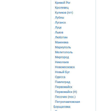
Кривой Рог
Кролевец
Куликов (пгт)
Лубны
Луганск
Луцк
Львов
Люботин
Макеевка
Мариуполь
Мелитополь
Миргород
Николаев
Новомосковск
Новый Буг
Одесса
Павлоград
Первомайск
Первомайск (Н)
Песочин (пос.)
Петропавловская
Борщаговка