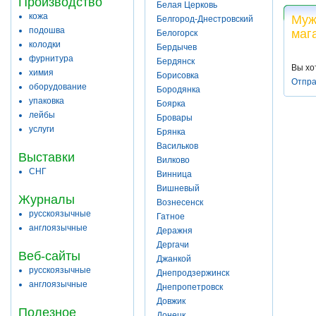
Производство
Белая Церковь
кожа
Муж
Белгород-Днестровский
подошва
маг
Белогорск
колодки
Бердычев
фурнитура
Бердянск
Вы хо
химия
Борисовка
Отпра
оборудование
Бородянка
упаковка
Боярка
лейбы
Бровары
услуги
Брянка
Васильков
Выставки
Вилково
СНГ
Винница
Вишневый
Журналы
Вознесенск
русскоязычные
Гатное
англоязычные
Деражня
Дергачи
Веб-сайты
Джанкой
русскоязычные
Днепродзержинск
англоязычные
Днепропетровск
Довжик
Полезное
Донецк