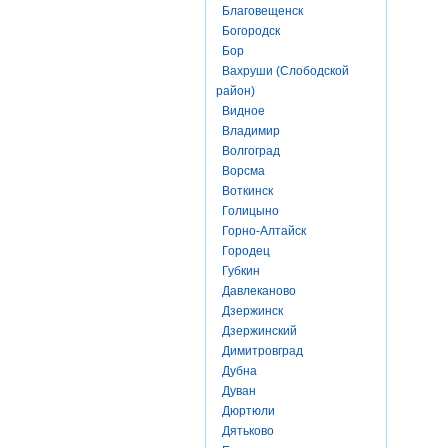
Благовещенск
Богородск
Бор
Вахруши (Слободской
район)
Видное
Владимир
Волгоград
Ворсма
Воткинск
Голицыно
Горно-Алтайск
Городец
Губкин
Давлеканово
Дзержинск
Дзержинский
Димитровград
Дубна
Дуван
Дюртюли
Дятьково