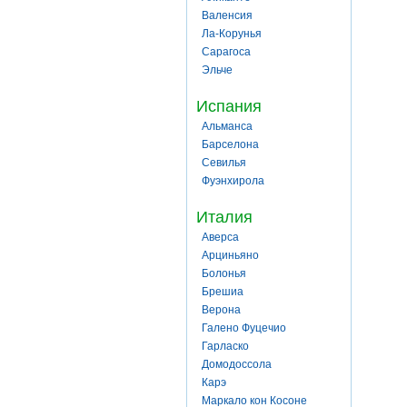
Валенсия
Ла-Корунья
Сарагоса
Эльче
Испания
Альманса
Барселона
Севилья
Фуэнхирола
Италия
Аверса
Арциньяно
Болонья
Брешиа
Верона
Галено Фуцечио
Гарласко
Домодоссола
Карэ
Маркало кон Косоне