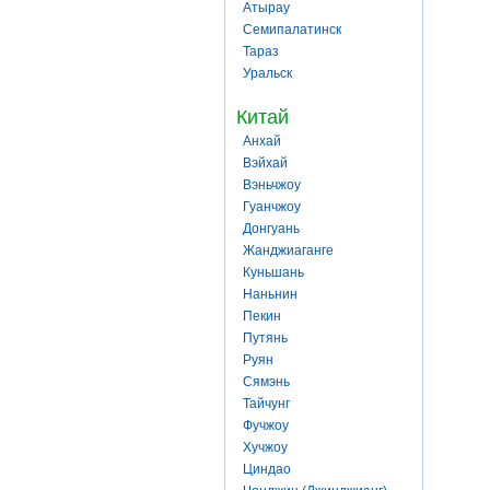
Атырау
Семипалатинск
Тараз
Уральск
Китай
Анхай
Вэйхай
Вэньчжоу
Гуанчжоу
Донгуань
Жанджиаганге
Куньшань
Наньнин
Пекин
Путянь
Руян
Сямэнь
Тайчунг
Фучжоу
Хучжоу
Циндао