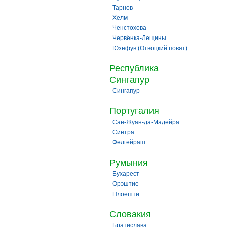
Тарнов
Хелм
Ченстохова
Червёнка-Лещины
Юзефув (Отвоцкий повят)
Республика
Сингапур
Сингапур
Португалия
Сан-Жуан-да-Мадейра
Синтра
Фелгейраш
Румыния
Бухарест
Орэштие
Плоешти
Словакия
Братислава