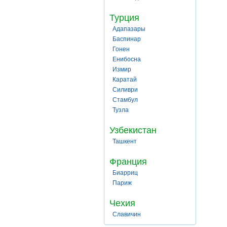
Турция
Адапазары
Баспинар
Гонен
Енибосна
Измир
Каратай
Силиври
Стамбул
Тузла
Узбекистан
Ташкент
Франция
Биарриц
Париж
Чехия
Славичин