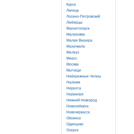
Курск
Липецк
Лосино-Петровский
Люберцы
Магнитогорск
Малаховка
Малая Вишера
Махачкала
Мелеуз
Миасс
Москва
Мытищи
Набережные Челны
Нальчик
Нерехта
Нерюнгри
Нижний Новгород
Новосибирск
Новочеркасск
Обнинск
Одинцово
Озерск