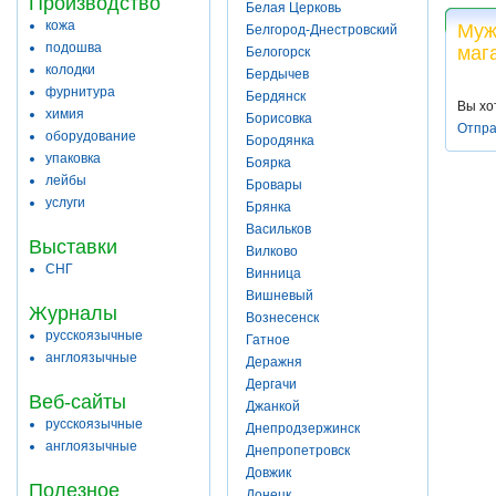
Производство
Белая Церковь
кожа
Муж
Белгород-Днестровский
подошва
маг
Белогорск
колодки
Бердычев
фурнитура
Бердянск
Вы хо
химия
Борисовка
Отпра
оборудование
Бородянка
упаковка
Боярка
лейбы
Бровары
услуги
Брянка
Васильков
Выставки
Вилково
СНГ
Винница
Вишневый
Журналы
Вознесенск
русскоязычные
Гатное
англоязычные
Деражня
Дергачи
Веб-сайты
Джанкой
русскоязычные
Днепродзержинск
англоязычные
Днепропетровск
Довжик
Полезное
Донецк