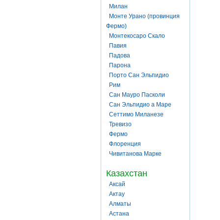
Милан
Монте Урано (провинция
Фермо)
Монтекосаро Скало
Павия
Падова
Парона
Порто Сан Эльпидио
Рим
Сан Мауро Пасколи
Сан Эльпидио а Маре
Сеттимо Миланезе
Тревизо
Фермо
Флоренция
Чивитанова Марке
Казахстан
Аксай
Актау
Алматы
Астана