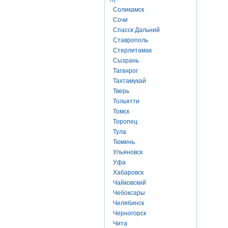
Соликамск
Сочи
Спасск Дальний
Ставрополь
Стерлитамак
Сызрань
Таганрог
Тахтамукай
Тверь
Тольятти
Томск
Торопец
Тула
Тюмень
Ульяновск
Уфа
Хабаровск
Чайковский
Чебоксары
Челябинск
Черногорск
Чита