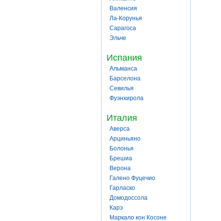
Валенсия
Ла-Корунья
Сарагоса
Эльче
Испания
Альманса
Барселона
Севилья
Фуэнхирола
Италия
Аверса
Арциньяно
Болонья
Брешиа
Верона
Галено Фуцечио
Гарласко
Домодоссола
Карэ
Маркало кон Косоне