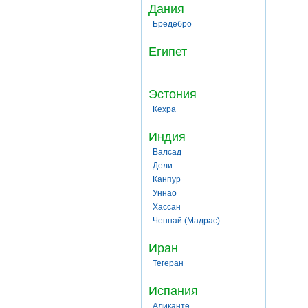
Дания
Бредебро
Египет
Эстония
Кехра
Индия
Валсад
Дели
Канпур
Уннао
Хассан
Ченнай (Мадрас)
Иран
Тегеран
Испания
Аликанте