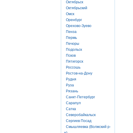
Октябрьск
Октябрьский
Омск
Оренбург
Орехово-Зуево
Пенза
Пермь
Печоры
Подольск
Псков
Пятигорск
Россошь
Ростов-на-Дону
Рудня
Руза
Рязань
Санкт-Петербург
Сарапул
Сатка
Северобайкальск
Сергиев Посад
Смышляевка (Волжский р-
н)