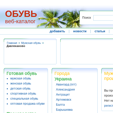
ОБУВЬ
Поиск
веб-каталог
добавить
|
новости
|
статьи
|
Главная
Мужская обувь
Давлеканово
Готовая обувь
Города
Муж
про
Украина
мужская обувь
женская обувь
Авангард (пгт)
детская обувь
Александрия
Вы пр
спортивная обувь
Антрацит
произ
специальная обувь
Артемовск
Нет н
оптовая продажа обуви
Балта
регис
Барышевка