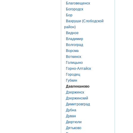
Благовещенск
Богородск
Бор
Вахруши (Слободской
район)
Видное
Владимир
Волгоград
Ворсма
Воткинск
Голицыно
Горно-Алтайск
Городец
Губкин
Давлеканово
Дзержинск
Дзержинский
Димитровград
Дубна
Дуван
Дюртюли
Дятьково