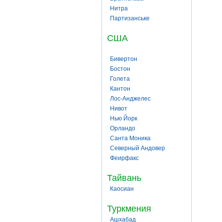
Нитра
Партизанське
США
Бивертон
Бостон
Голета
Кантон
Лос-Анджелес
Нивот
Нью Йорк
Орландо
Санта Моника
Северный Андовер
Феирфакс
Тайвань
Каосиан
Туркмения
Ашхабад