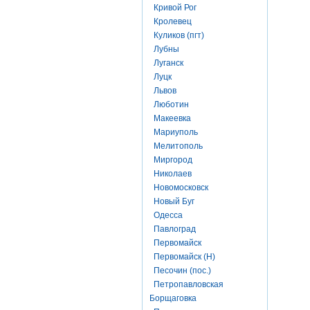
Кривой Рог
Кролевец
Куликов (пгт)
Лубны
Луганск
Луцк
Львов
Люботин
Макеевка
Мариуполь
Мелитополь
Миргород
Николаев
Новомосковск
Новый Буг
Одесса
Павлоград
Первомайск
Первомайск (Н)
Песочин (пос.)
Петропавловская
Борщаговка