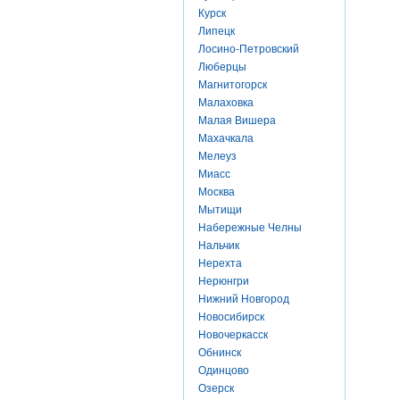
Курск
Липецк
Лосино-Петровский
Люберцы
Магнитогорск
Малаховка
Малая Вишера
Махачкала
Мелеуз
Миасс
Москва
Мытищи
Набережные Челны
Нальчик
Нерехта
Нерюнгри
Нижний Новгород
Новосибирск
Новочеркасск
Обнинск
Одинцово
Озерск