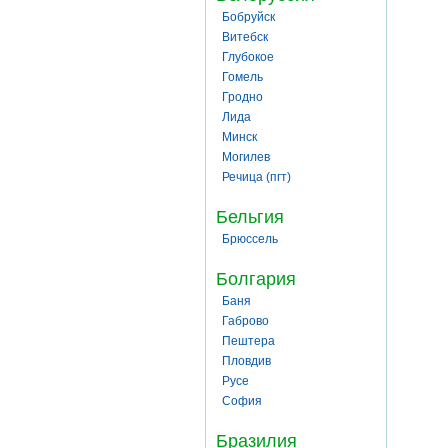
Бобруйск
Витебск
Глубокое
Гомель
Гродно
Лида
Минск
Могилев
Речица (пгт)
Бельгия
Брюссель
Болгария
Баня
Габрово
Пештера
Пловдив
Русе
София
Бразилия