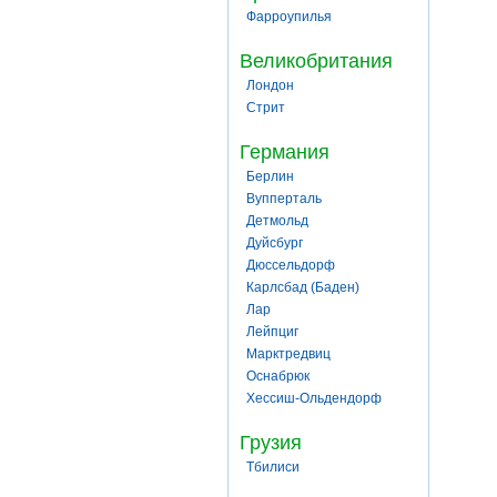
Фарроупилья
Великобритания
Лондон
Стрит
Германия
Берлин
Вупперталь
Детмольд
Дуйсбург
Дюссельдорф
Карлсбад (Баден)
Лар
Лейпциг
Марктредвиц
Оснабрюк
Хессиш-Ольдендорф
Грузия
Тбилиси