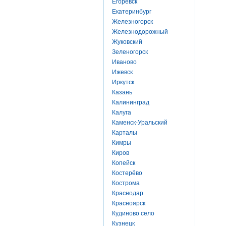
Егоревск
Екатеринбург
Железногорск
Железнодорожный
Жуковский
Зеленогорск
Иваново
Ижевск
Иркутск
Казань
Калининград
Калуга
Каменск-Уральский
Карталы
Кимры
Киров
Копейск
Костерёво
Кострома
Краснодар
Красноярск
Кудиново село
Кузнецк