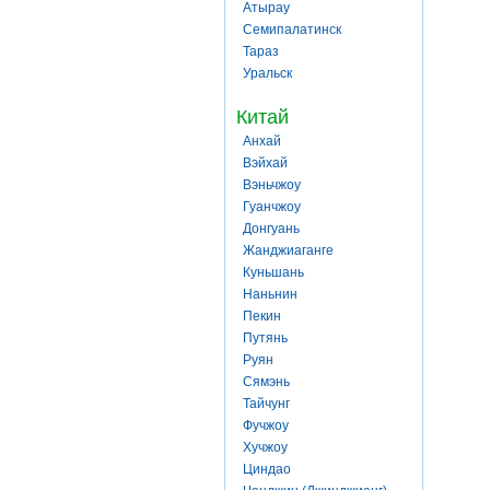
Атырау
Семипалатинск
Тараз
Уральск
Китай
Анхай
Вэйхай
Вэньчжоу
Гуанчжоу
Донгуань
Жанджиаганге
Куньшань
Наньнин
Пекин
Путянь
Руян
Сямэнь
Тайчунг
Фучжоу
Хучжоу
Циндао