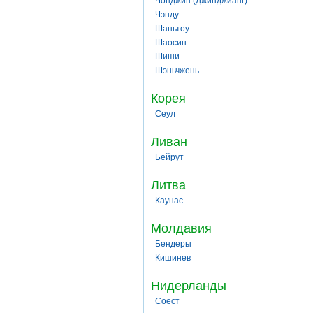
Чонджин (Джинджианг)
Чэнду
Шаньтоу
Шаосин
Шиши
Шэньчжень
Корея
Сеул
Ливан
Бейрут
Литва
Каунас
Молдавия
Бендеры
Кишинев
Нидерланды
Соест