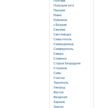
Полтава
Попельня (пгт)
Прилуки
Ровно
Рубежное
с.Безруки
Свалява
Светловодск
Севастополь
Северодонецк
Симферополь
Сквира
Славянск
Старые Безрадычи
Стаханов
Сумы
Счастье
Тернополь
Ужгород
Фастов
Феодосия
Харьков
Херсон