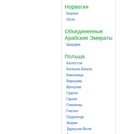
Норвегия
Берген
Осло
Объединенные
Арабские Эмираты
Шарджа
Польша
Белосток
Бельско-Биала
Бжезница
Варшава
Вроцлав
Гданск
Гдыня
Глинянка
Гнезно
Грудзендз
Жарки
Здуньска-Воля