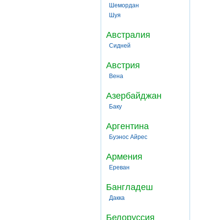
Шемордан
Шуя
Австралия
Сидней
Австрия
Вена
Азербайджан
Баку
Аргентина
Буэнос Айрес
Армения
Ереван
Бангладеш
Дакка
Белоруссия