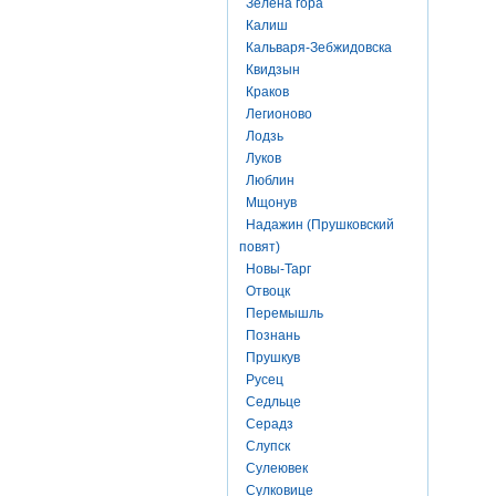
Зелена гора
Калиш
Кальваря-Зебжидовска
Квидзын
Краков
Легионово
Лодзь
Луков
Люблин
Мщонув
Надажин (Прушковский
повят)
Новы-Тарг
Отвоцк
Перемышль
Познань
Прушкув
Русец
Седльце
Серадз
Слупск
Сулеювек
Сулковице