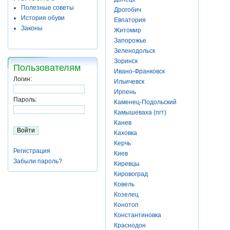
Полезные советы
Дрогобич
История обуви
Евпатория
Законы
Житомир
Запорожье
Зеленодольск
Зоринск
Пользователям
Ивано-Франковск
Логин:
Ильичевск
Ирпень
Пароль:
Каменец-Подольский
Камышеваха (пгт)
Канев
Каховка
Керчь
Регистрация
Киев
Забыли пароль?
Киревцы
Кировоград
Ковель
Козелец
Конотоп
Константиновка
Краснодон