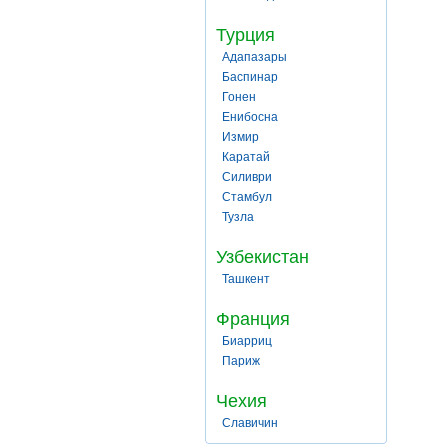
Турция
Адапазары
Баспинар
Гонен
Енибосна
Измир
Каратай
Силиври
Стамбул
Тузла
Узбекистан
Ташкент
Франция
Биарриц
Париж
Чехия
Славичин