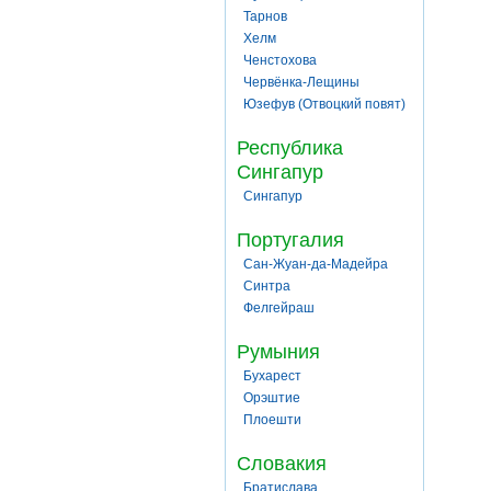
Тарнов
Хелм
Ченстохова
Червёнка-Лещины
Юзефув (Отвоцкий повят)
Республика
Сингапур
Сингапур
Португалия
Сан-Жуан-да-Мадейра
Синтра
Фелгейраш
Румыния
Бухарест
Орэштие
Плоешти
Словакия
Братислава