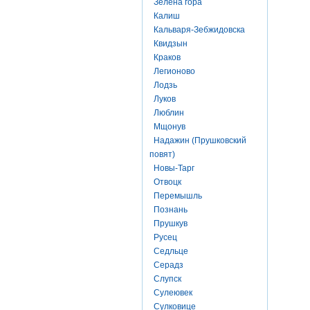
Зелена гора
Калиш
Кальваря-Зебжидовска
Квидзын
Краков
Легионово
Лодзь
Луков
Люблин
Мщонув
Надажин (Прушковский
повят)
Новы-Тарг
Отвоцк
Перемышль
Познань
Прушкув
Русец
Седльце
Серадз
Слупск
Сулеювек
Сулковице