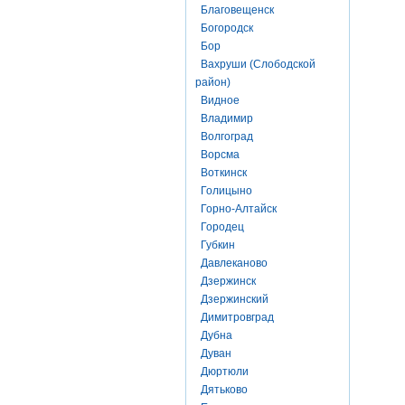
Благовещенск
Богородск
Бор
Вахруши (Слободской
район)
Видное
Владимир
Волгоград
Ворсма
Воткинск
Голицыно
Горно-Алтайск
Городец
Губкин
Давлеканово
Дзержинск
Дзержинский
Димитровград
Дубна
Дуван
Дюртюли
Дятьково