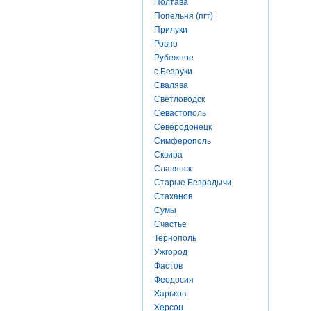
Полтава
Попельня (пгт)
Прилуки
Ровно
Рубежное
с.Безруки
Свалява
Светловодск
Севастополь
Северодонецк
Симферополь
Сквира
Славянск
Старые Безрадычи
Стаханов
Сумы
Счастье
Тернополь
Ужгород
Фастов
Феодосия
Харьков
Херсон