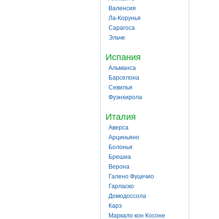
Валенсия
Ла-Корунья
Сарагоса
Эльче
Испания
Альманса
Барселона
Севилья
Фуэнхирола
Италия
Аверса
Арциньяно
Болонья
Брешиа
Верона
Галено Фуцечио
Гарласко
Домодоссола
Карэ
Маркало кон Косоне