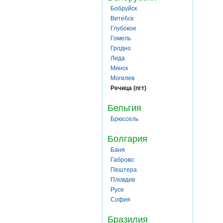
Бобруйск
Витебск
Глубокое
Гомель
Гродно
Лида
Минск
Могилев
Речица (пгт)
Бельгия
Брюссель
Болгария
Баня
Габрово
Пештера
Пловдив
Русе
София
Бразилия