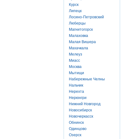
Курск
Липецк
Лосино-Петровский
Люберцы
Магнитогорск
Малаховка
Малая Вишера
Махачкала
Мелеуз
Миасс
Москва
Мытищи
Набережные Челны
Нальчик
Нерехта
Нерюнгри
Нижний Новгород
Новосибирск
Новочеркасск
Обнинск
Одинцово
Озерск