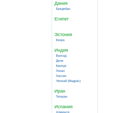
Дания
Бредебро
Египет
Эстония
Кехра
Индия
Валсад
Дели
Канпур
Уннао
Хассан
Ченнай (Мадрас)
Иран
Тегеран
Испания
Аликанте