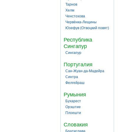
Тарнов
Хелм
Ченстохова
Червёнка-Лещины
Юзефув (Отвоцкий повят)
Республика
Сингапур
Сингапур
Португалия
Сан-Жуан-да-Мадейра
Синтра
Фелгейраш
Румыния
Бухарест
Орэштие
Плоешти
Словакия
Братислава