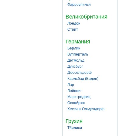
Фарроупилья
Великобритания
Лондон
Стрит
Германия
Берлин
Вупперталь
Детмольд
Дуйсбург
Дюссельдорф
Карлсбад (Баден)
Лар
Лейпциг
Марктредвиц
Оснабрюк
Хессиш-Ольдендорф
Грузия
Тбилиси