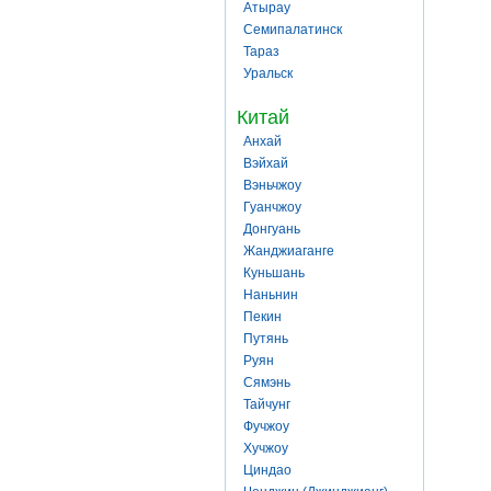
Атырау
Семипалатинск
Тараз
Уральск
Китай
Анхай
Вэйхай
Вэньчжоу
Гуанчжоу
Донгуань
Жанджиаганге
Куньшань
Наньнин
Пекин
Путянь
Руян
Сямэнь
Тайчунг
Фучжоу
Хучжоу
Циндао