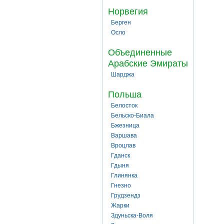
Норвегия
Берген
Осло
Объединенные
Арабские Эмираты
Шарджа
Польша
Белосток
Бельско-Биала
Бжезница
Варшава
Вроцлав
Гданск
Гдыня
Глинянка
Гнезно
Грудзендз
Жарки
Здуньска-Воля