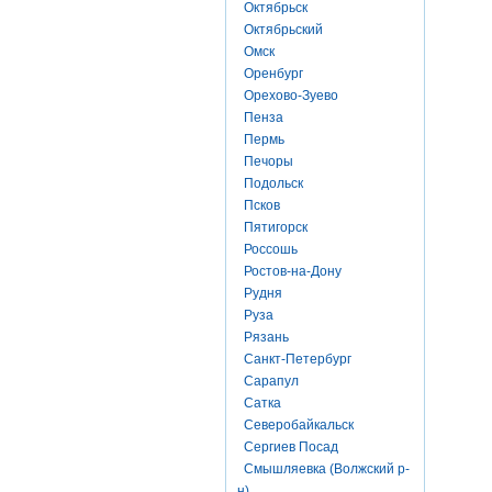
Октябрьск
Октябрьский
Омск
Оренбург
Орехово-Зуево
Пенза
Пермь
Печоры
Подольск
Псков
Пятигорск
Россошь
Ростов-на-Дону
Рудня
Руза
Рязань
Санкт-Петербург
Сарапул
Сатка
Северобайкальск
Сергиев Посад
Смышляевка (Волжский р-
н)