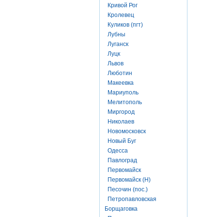
Кривой Рог
Кролевец
Куликов (пгт)
Лубны
Луганск
Луцк
Львов
Люботин
Макеевка
Мариуполь
Мелитополь
Миргород
Николаев
Новомосковск
Новый Буг
Одесса
Павлоград
Первомайск
Первомайск (Н)
Песочин (пос.)
Петропавловская
Борщаговка