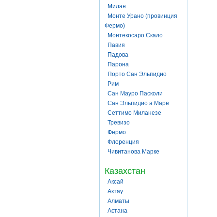
Милан
Монте Урано (провинция
Фермо)
Монтекосаро Скало
Павия
Падова
Парона
Порто Сан Эльпидио
Рим
Сан Мауро Пасколи
Сан Эльпидио а Маре
Сеттимо Миланезе
Тревизо
Фермо
Флоренция
Чивитанова Марке
Казахстан
Аксай
Актау
Алматы
Астана