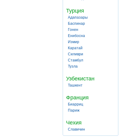
Турция
Адапазары
Баспинар
Гонен
Енибосна
Измир
Каратай
Силиври
Стамбул
Тузла
Узбекистан
Ташкент
Франция
Биарриц
Париж
Чехия
Славичин