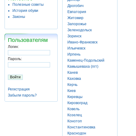
Полезные советы
Дрогобич
История обуви
Евпатория
Законы
Житомир
Запорожье
Зеленодольск
Зоринск
Пользователям
Ивано-Франковск
Логин:
Ильичевск
Ирпень
Пароль:
Каменец-Подольский
Камышеваха (пгт)
Канев
Каховка
Керчь
Регистрация
Киев
Забыли пароль?
Киревцы
Кировоград
Ковель
Козелец
Конотоп
Константиновка
Краснодон