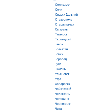
Соликамск
Сочи
Спасск Дальний
Ставрополь
Стерлитамак
Сызрань
Таганрог
Тахтамукай
Тверь
Тольятти
Томск
Торопец
Тула
Тюмень
Ульяновск
Уфа
Хабаровск
Чайковский
Чебоксары
Челябинск
Черногорск
Чита