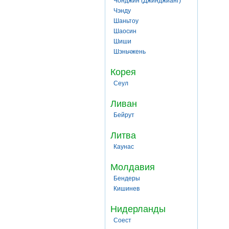
Чонджин (Джинджианг)
Чэнду
Шаньтоу
Шаосин
Шиши
Шэньчжень
Корея
Сеул
Ливан
Бейрут
Литва
Каунас
Молдавия
Бендеры
Кишинев
Нидерланды
Соест