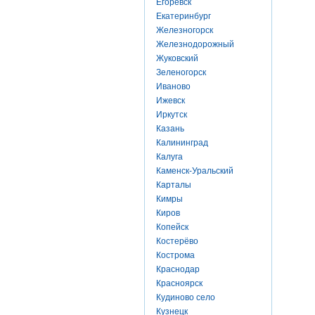
Егоревск
Екатеринбург
Железногорск
Железнодорожный
Жуковский
Зеленогорск
Иваново
Ижевск
Иркутск
Казань
Калининград
Калуга
Каменск-Уральский
Карталы
Кимры
Киров
Копейск
Костерёво
Кострома
Краснодар
Красноярск
Кудиново село
Кузнецк