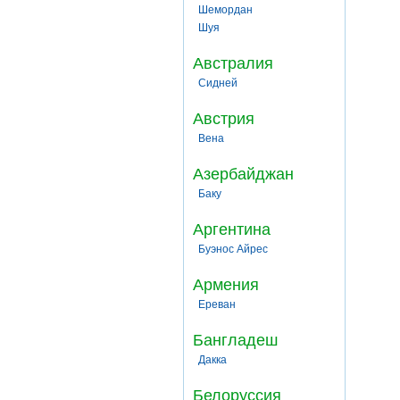
Шемордан
Шуя
Австралия
Сидней
Австрия
Вена
Азербайджан
Баку
Аргентина
Буэнос Айрес
Армения
Ереван
Бангладеш
Дакка
Белоруссия