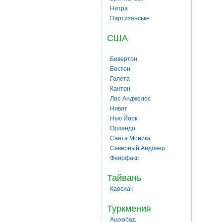
Нитра
Партизанське
США
Бивертон
Бостон
Голета
Кантон
Лос-Анджелес
Нивот
Нью Йорк
Орландо
Санта Моника
Северный Андовер
Феирфакс
Тайвань
Каосиан
Туркмения
Ашхабад