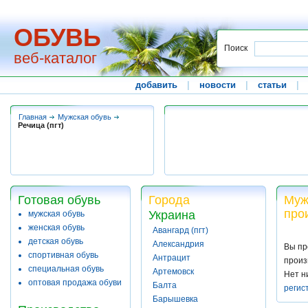
ОБУВЬ
Поиск
веб-каталог
добавить
|
новости
|
статьи
|
Главная
Мужская обувь
Речица (пгт)
Готовая обувь
Города
Муж
про
Украина
мужская обувь
женская обувь
Авангард (пгт)
детская обувь
Александрия
Вы пр
спортивная обувь
Антрацит
произ
специальная обувь
Артемовск
Нет н
оптовая продажа обуви
Балта
регис
Барышевка