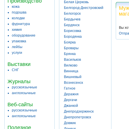
Производство
Белая Церковь
кожа
Муж
Белгород-Днестровский
подошва
маг
Белогорск
колодки
Бердычев
фурнитура
Бердянск
Вы хо
химия
Борисовка
Отпра
оборудование
Бородянка
упаковка
Боярка
лейбы
Бровары
услуги
Брянка
Васильков
Выставки
Вилково
СНГ
Винница
Вишневый
Журналы
Вознесенск
русскоязычные
Гатное
англоязычные
Деражня
Дергачи
Веб-сайты
Джанкой
русскоязычные
Днепродзержинск
англоязычные
Днепропетровск
Довжик
Полезное
Донецк