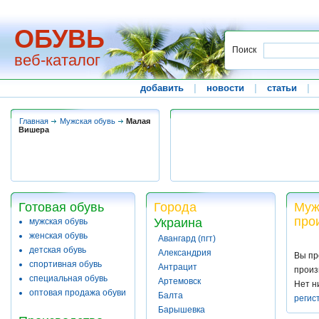
ОБУВЬ
Поиск
веб-каталог
добавить
|
новости
|
статьи
|
Главная
Мужская обувь
Малая
Вишера
Готовая обувь
Города
Муж
про
Украина
мужская обувь
женская обувь
Авангард (пгт)
детская обувь
Александрия
Вы пр
спортивная обувь
Антрацит
произ
специальная обувь
Артемовск
Нет н
оптовая продажа обуви
Балта
регис
Барышевка