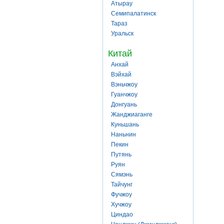
Атырау
Семипалатинск
Тараз
Уральск
Китай
Анхай
Вэйхай
Вэньчжоу
Гуанчжоу
Донгуань
Жанджиаганге
Куньшань
Наньнин
Пекин
Путянь
Руян
Сямэнь
Тайчунг
Фучжоу
Хучжоу
Циндао