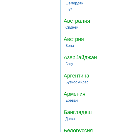
Шемордан
Шуя
Австралия
Сидней
Австрия
Вена
Азербайджан
Баку
Аргентина
Буэнос Айрес
Армения
Ереван
Бангладеш
Дакка
Белоруссия