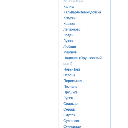
Зелена гора
Калиш
Кальваря-Зебжидовска
Квидзын
Краков
Легионово
Лодзь
Луков
Люблин
Мщонув
Надажин (Прушковский
повят)
Новы-Тарг
Отвоцк
Перемышль
Познань
Прушкув
Русец
Седльце
Серадз
Слупск
Сулеювек
Сулковице