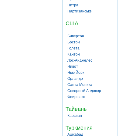
Нитра
Партизанське
США
Бивертон
Бостон
Голета
Кантон
Лос-Анджелес
Нивот
Нью Йорк
Орландо
Санта Моника
Северный Андовер
Феирфакс
Тайвань
Каосиан
Туркмения
Ашхабад