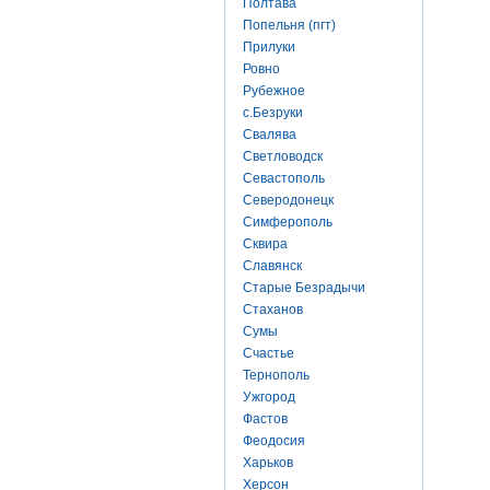
Полтава
Попельня (пгт)
Прилуки
Ровно
Рубежное
с.Безруки
Свалява
Светловодск
Севастополь
Северодонецк
Симферополь
Сквира
Славянск
Старые Безрадычи
Стаханов
Сумы
Счастье
Тернополь
Ужгород
Фастов
Феодосия
Харьков
Херсон