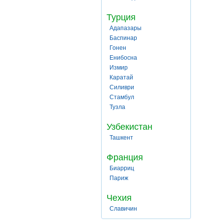
Турция
Адапазары
Баспинар
Гонен
Енибосна
Измир
Каратай
Силиври
Стамбул
Тузла
Узбекистан
Ташкент
Франция
Биарриц
Париж
Чехия
Славичин