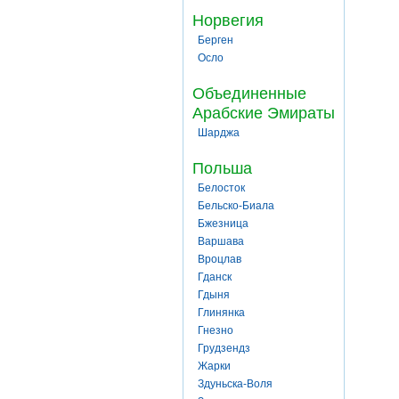
Норвегия
Берген
Осло
Объединенные
Арабские Эмираты
Шарджа
Польша
Белосток
Бельско-Биала
Бжезница
Варшава
Вроцлав
Гданск
Гдыня
Глинянка
Гнезно
Грудзендз
Жарки
Здуньска-Воля