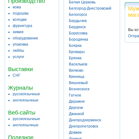
Производство
Белая Церковь
кожа
Муж
Белгород-Днестровский
подошва
маг
Белогорск
колодки
Бердычев
фурнитура
Бердянск
Вы хо
химия
Борисовка
Отпра
оборудование
Бородянка
упаковка
Боярка
лейбы
Бровары
услуги
Брянка
Васильков
Выставки
Вилково
СНГ
Винница
Вишневый
Журналы
Вознесенск
русскоязычные
Гатное
англоязычные
Деражня
Дергачи
Веб-сайты
Джанкой
русскоязычные
Днепродзержинск
англоязычные
Днепропетровск
Довжик
Полезное
Донецк