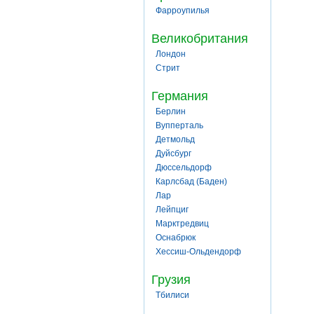
Фарроупилья
Великобритания
Лондон
Стрит
Германия
Берлин
Вупперталь
Детмольд
Дуйсбург
Дюссельдорф
Карлсбад (Баден)
Лар
Лейпциг
Марктредвиц
Оснабрюк
Хессиш-Ольдендорф
Грузия
Тбилиси