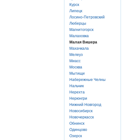
Курск
Липецк
Лосино-Петровский
Люберцы
Магнитогорск
Малаховка
Малая Вишера
Махачкала
Мелеуз
Миасс
Москва
Мытищи
Набережные Челны
Нальчик
Нерехта
Нерюнгри
Нижний Новгород
Новосибирск
Новочеркасск
Обнинск
Одинцово
Озерск