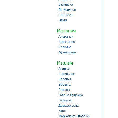
Валенсия
Ла-Корунья
Сарагоса
Эльче
Испания
Альманса
Барселона
Севилья
Фуэнхирола
Италия
Аверса
Арциньяно
Болонья
Брешиа
Верона
Галено Фуцечио
Гарласко
Домодоссола
Карэ
Маркало кон Косоне