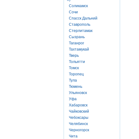
Соликамск
Сочи
Спасск Дальний
Ставрополь
Стерлитамак
Сызрань
Таганрог
Тахтамукай
Тверь
Тольятти
Томск
Торопец
Тула
Тюмень
Ульяновск
Уфа
Хабаровск
Чайковский
Чебоксары
Челябинск
Черногорск
Чита