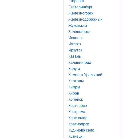
Егоревск
Екатеринбург
Железногорск
Железнодорожный
Жуковский
Зеленогорск
Иваново
Ижевск
Иркутск
Казань
Калининград
Калуга
Каменск-Уральский
Карталы
Кимры
Киров
Копейск
Костерёво
Кострома
Краснодар
Красноярск
Кудиново село
Кузнецк