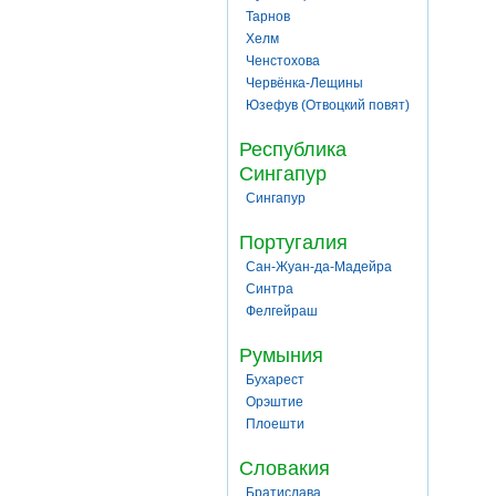
Тарнов
Хелм
Ченстохова
Червёнка-Лещины
Юзефув (Отвоцкий повят)
Республика
Сингапур
Сингапур
Португалия
Сан-Жуан-да-Мадейра
Синтра
Фелгейраш
Румыния
Бухарест
Орэштие
Плоешти
Словакия
Братислава