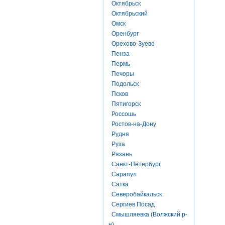
Октябрьск
Октябрьский
Омск
Оренбург
Орехово-Зуево
Пенза
Пермь
Печоры
Подольск
Псков
Пятигорск
Россошь
Ростов-на-Дону
Рудня
Руза
Рязань
Санкт-Петербург
Сарапул
Сатка
Северобайкальск
Сергиев Посад
Смышляевка (Волжский р-
н)