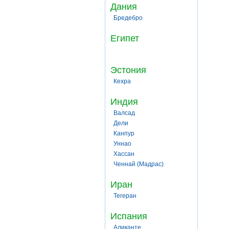
Дания
Бредебро
Египет
Эстония
Кехра
Индия
Валсад
Дели
Канпур
Уннао
Хассан
Ченнай (Мадрас)
Иран
Тегеран
Испания
Аликанте