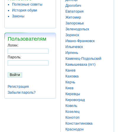
Полезные советы
Дрогобич
История обуви
Евпатория
Законы
Житомир
Запорожье
Зеленодольск
Зоринск
Пользователям
Ивано-Франковск
Логин:
Ильичевск
Ирпень
Пароль:
Каменец-Подольский
Камышеваха (пгт)
Канев
Каховка
Керчь
Регистрация
Киев
Забыли пароль?
Киревцы
Кировоград
Ковель
Козелец
Конотоп
Константиновка
Краснодон