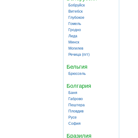
Бобруйск
Витебск
Глубокое
Гомель
Гродно
Лида
Минск
Могилев
Речица (пгт)
Бельгия
Брюссель
Болгария
Баня
Габрово
Пештера
Пловдив
Русе
София
Бразилия