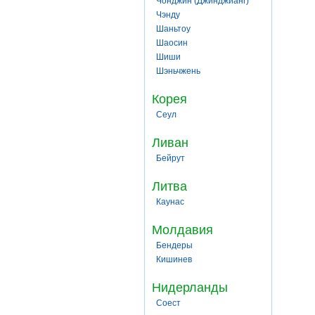
Чонджин (Джинджианг)
Чэнду
Шаньтоу
Шаосин
Шиши
Шэньчжень
Корея
Сеул
Ливан
Бейрут
Литва
Каунас
Молдавия
Бендеры
Кишинев
Нидерланды
Соест