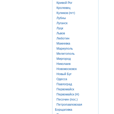
Кривой Рог
Кролевец
Куликов (пгт)
Лубны
Луганск
Луцк
Львов
Люботин
Макеевка
Мариуполь
Мелитополь
Миргород
Николаев
Новомосковск
Новый Буг
Одесса
Павлоград
Первомайск
Первомайск (Н)
Песочин (пос.)
Петропавловская
Борщаговка