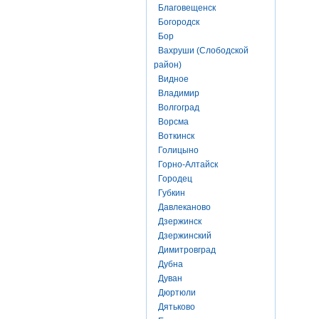
Благовещенск
Богородск
Бор
Вахруши (Слободской
район)
Видное
Владимир
Волгоград
Ворсма
Воткинск
Голицыно
Горно-Алтайск
Городец
Губкин
Давлеканово
Дзержинск
Дзержинский
Димитровград
Дубна
Дуван
Дюртюли
Дятьково