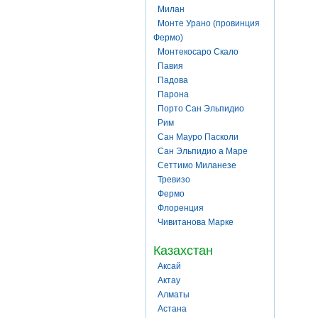
Милан
Монте Урано (провинция
Фермо)
Монтекосаро Скало
Павия
Падова
Парона
Порто Сан Эльпидио
Рим
Сан Мауро Пасколи
Сан Эльпидио а Маре
Сеттимо Миланезе
Тревизо
Фермо
Флоренция
Чивитанова Марке
Казахстан
Аксай
Актау
Алматы
Астана