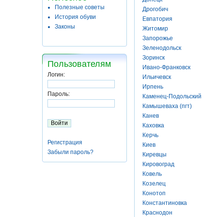
Полезные советы
Дрогобич
История обуви
Евпатория
Законы
Житомир
Запорожье
Зеленодольск
Зоринск
Пользователям
Ивано-Франковск
Логин:
Ильичевск
Ирпень
Пароль:
Каменец-Подольский
Камышеваха (пгт)
Канев
Каховка
Керчь
Регистрация
Киев
Забыли пароль?
Киревцы
Кировоград
Ковель
Козелец
Конотоп
Константиновка
Краснодон