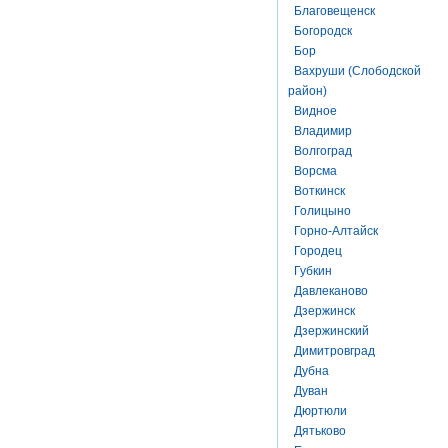
Благовещенск
Богородск
Бор
Вахруши (Слободской
район)
Видное
Владимир
Волгоград
Ворсма
Воткинск
Голицыно
Горно-Алтайск
Городец
Губкин
Давлеканово
Дзержинск
Дзержинский
Димитровград
Дубна
Дуван
Дюртюли
Дятьково