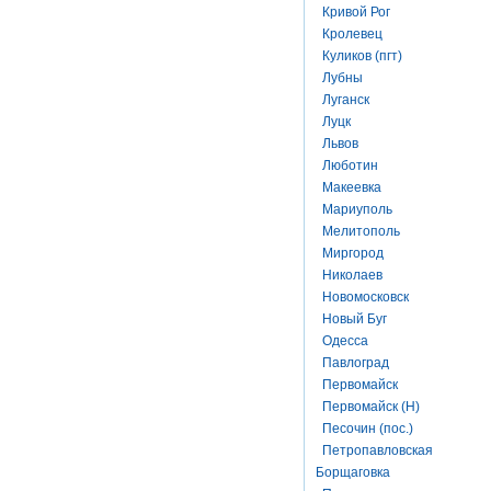
Кривой Рог
Кролевец
Куликов (пгт)
Лубны
Луганск
Луцк
Львов
Люботин
Макеевка
Мариуполь
Мелитополь
Миргород
Николаев
Новомосковск
Новый Буг
Одесса
Павлоград
Первомайск
Первомайск (Н)
Песочин (пос.)
Петропавловская
Борщаговка