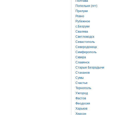
Полтава
Попельня (пгт)
Прилуки
Ровно
Рубежное
с.Безруки
Свалява
Светловодск
Севастополь
Северодонецк
Симферополь
Сквира
Славянск
Старые Безрадычи
Стаханов
Сумы
Счастье
Тернополь
Ужгород
Фастов
Феодосия
Харьков
Херсон