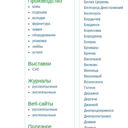
Производство
Белая Церковь
кожа
Белгород-Днестровский
подошва
Белогорск
колодки
Бердычев
фурнитура
Бердянск
химия
Борисовка
оборудование
Бородянка
упаковка
Боярка
лейбы
Бровары
услуги
Брянка
Васильков
Выставки
Вилково
СНГ
Винница
Вишневый
Журналы
Вознесенск
русскоязычные
Гатное
англоязычные
Деражня
Дергачи
Веб-сайты
Джанкой
русскоязычные
Днепродзержинск
англоязычные
Днепропетровск
Довжик
Полезное
Донецк