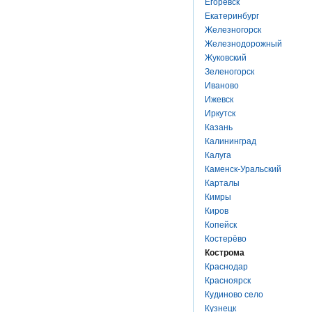
Егоревск
Екатеринбург
Железногорск
Железнодорожный
Жуковский
Зеленогорск
Иваново
Ижевск
Иркутск
Казань
Калининград
Калуга
Каменск-Уральский
Карталы
Кимры
Киров
Копейск
Костерёво
Кострома
Краснодар
Красноярск
Кудиново село
Кузнецк