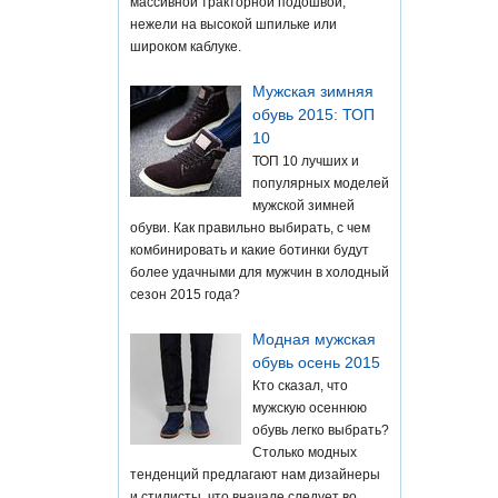
массивной тракторной подошвой,
нежели на высокой шпильке или
широком каблуке.
Мужская зимняя
обувь 2015: ТОП
10
ТОП 10 лучших и
популярных моделей
мужской зимней
обуви. Как правильно выбирать, с чем
комбинировать и какие ботинки будут
более удачными для мужчин в холодный
сезон 2015 года?
Модная мужская
обувь осень 2015
Кто сказал, что
мужскую осеннюю
обувь легко выбрать?
Столько модных
тенденций предлагают нам дизайнеры
и стилисты, что вначале следует во