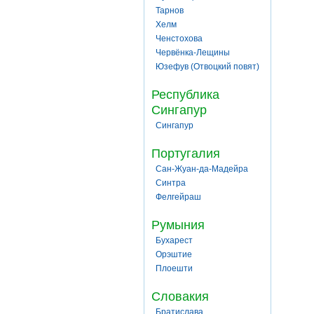
Тарнов
Хелм
Ченстохова
Червёнка-Лещины
Юзефув (Отвоцкий повят)
Республика
Сингапур
Сингапур
Португалия
Сан-Жуан-да-Мадейра
Синтра
Фелгейраш
Румыния
Бухарест
Орэштие
Плоешти
Словакия
Братислава