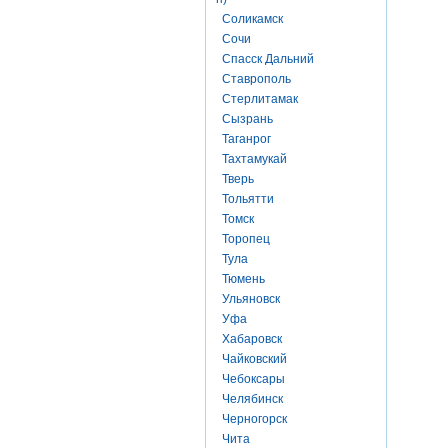
Соликамск
Сочи
Спасск Дальний
Ставрополь
Стерлитамак
Сызрань
Таганрог
Тахтамукай
Тверь
Тольятти
Томск
Торопец
Тула
Тюмень
Ульяновск
Уфа
Хабаровск
Чайковский
Чебоксары
Челябинск
Черногорск
Чита