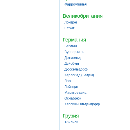
Фарроупилья
Великобритания
Лондон
Стрит
Германия
Берлин
Вупперталь
Детмольд
Дуйсбург
Дюссельдорф
Карлсбад (Баден)
Лар
Лейпциг
Марктредвиц
Оснабрюк
Хессиш-Ольдендорф
Грузия
Тбилиси