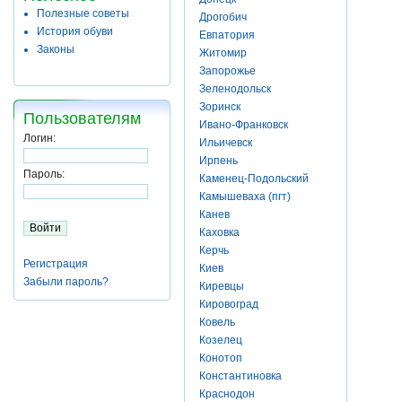
Полезные советы
Дрогобич
История обуви
Евпатория
Законы
Житомир
Запорожье
Зеленодольск
Зоринск
Пользователям
Ивано-Франковск
Логин:
Ильичевск
Ирпень
Пароль:
Каменец-Подольский
Камышеваха (пгт)
Канев
Каховка
Керчь
Регистрация
Киев
Забыли пароль?
Киревцы
Кировоград
Ковель
Козелец
Конотоп
Константиновка
Краснодон