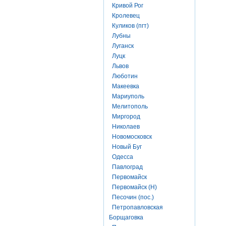
Кривой Рог
Кролевец
Куликов (пгт)
Лубны
Луганск
Луцк
Львов
Люботин
Макеевка
Мариуполь
Мелитополь
Миргород
Николаев
Новомосковск
Новый Буг
Одесса
Павлоград
Первомайск
Первомайск (Н)
Песочин (пос.)
Петропавловская
Борщаговка