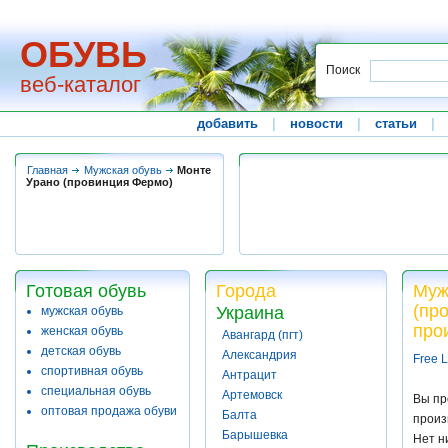
ОБУВЬ
Поиск
веб-каталог
добавить
|
новости
|
статьи
|
Главная
Мужская обувь
Монте
Урано (провинция Фермо)
Готовая обувь
Города
Муж
(пр
Украина
мужская обувь
про
женская обувь
Авангард (пгт)
детская обувь
Александрия
Free L
спортивная обувь
Антрацит
специальная обувь
Артемовск
Вы пр
оптовая продажа обуви
Балта
произ
Барышевка
Нет н