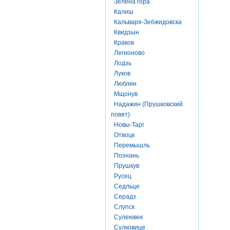
Зелена гора
Калиш
Кальваря-Зебжидовска
Квидзын
Краков
Легионово
Лодзь
Луков
Люблин
Мщонув
Надажин (Прушковский
повят)
Новы-Тарг
Отвоцк
Перемышль
Познань
Прушкув
Русец
Седльце
Серадз
Слупск
Сулеювек
Сулковице