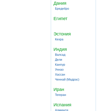
Дания
Бредебро
Египет
Эстония
Кехра
Индия
Валсад
Дели
Канпур
Уннао
Хассан
Ченнай (Мадрас)
Иран
Тегеран
Испания
Аликанте