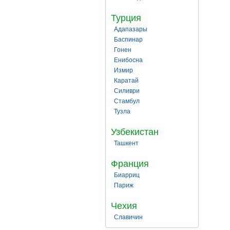
Турция
Адапазары
Баспинар
Гонен
Енибосна
Измир
Каратай
Силиври
Стамбул
Тузла
Узбекистан
Ташкент
Франция
Биарриц
Париж
Чехия
Славичин