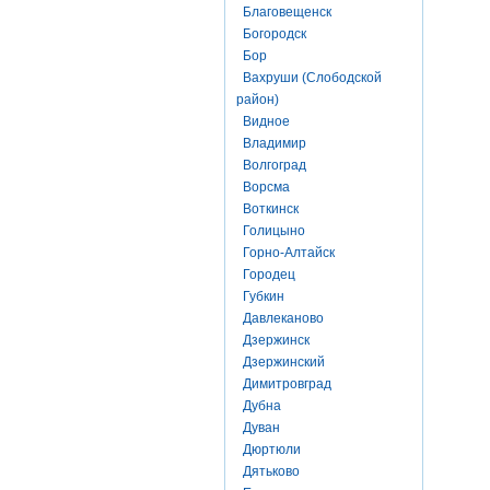
Благовещенск
Богородск
Бор
Вахруши (Слободской
район)
Видное
Владимир
Волгоград
Ворсма
Воткинск
Голицыно
Горно-Алтайск
Городец
Губкин
Давлеканово
Дзержинск
Дзержинский
Димитровград
Дубна
Дуван
Дюртюли
Дятьково