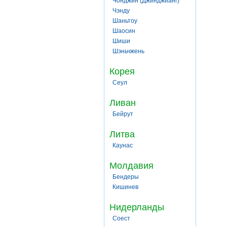
Чонджин (Джинджианг)
Чэнду
Шаньтоу
Шаосин
Шиши
Шэньчжень
Корея
Сеул
Ливан
Бейрут
Литва
Каунас
Молдавия
Бендеры
Кишинев
Нидерланды
Соест