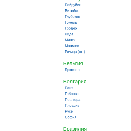
Бобруйск
Витебск
Глубокое
Гомель
Гродно
Лида
Минск
Могилев
Речица (пгт)
Бельгия
Брюссель
Болгария
Баня
Габрово
Пештера
Пловдив
Русе
София
Бразилия