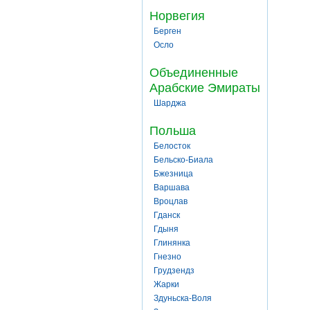
Норвегия
Берген
Осло
Объединенные
Арабские Эмираты
Шарджа
Польша
Белосток
Бельско-Биала
Бжезница
Варшава
Вроцлав
Гданск
Гдыня
Глинянка
Гнезно
Грудзендз
Жарки
Здуньска-Воля