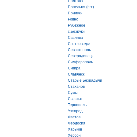
Полтава
Попельня (пгт)
Прилуки
Ровно
Рубежное
с.Безруки
Свалява
Светловодск
Севастополь
Северодонецк
Симферополь
Сквира
Славянск
Старые Безрадычи
Стаханов
Сумы
Счастье
Тернополь
Ужгород
Фастов
Феодосия
Харьков
Херсон