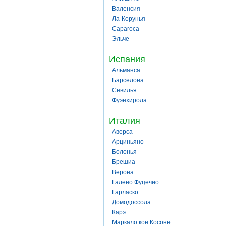
Валенсия
Ла-Корунья
Сарагоса
Эльче
Испания
Альманса
Барселона
Севилья
Фуэнхирола
Италия
Аверса
Арциньяно
Болонья
Брешиа
Верона
Галено Фуцечио
Гарласко
Домодоссола
Карэ
Маркало кон Косоне