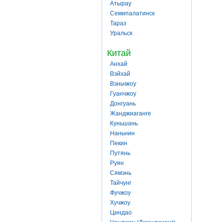
Атырау
Семипалатинск
Тараз
Уральск
Китай
Анхай
Вэйхай
Вэньчжоу
Гуанчжоу
Донгуань
Жанджиаганге
Куньшань
Наньнин
Пекин
Путянь
Руян
Сямэнь
Тайчунг
Фучжоу
Хучжоу
Циндао