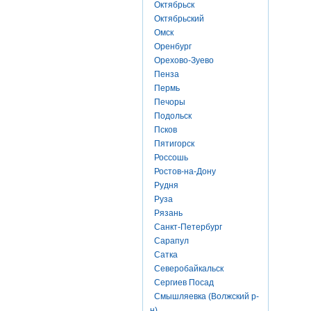
Октябрьск
Октябрьский
Омск
Оренбург
Орехово-Зуево
Пенза
Пермь
Печоры
Подольск
Псков
Пятигорск
Россошь
Ростов-на-Дону
Рудня
Руза
Рязань
Санкт-Петербург
Сарапул
Сатка
Северобайкальск
Сергиев Посад
Смышляевка (Волжский р-
н)