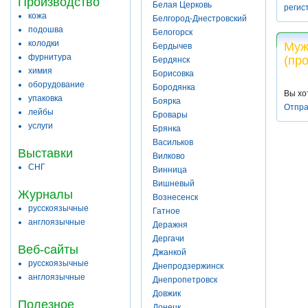
Производство
Белая Церковь
регис
кожа
Белгород-Днестровский
подошва
Белогорск
колодки
Муж
Бердычев
фурнитура
(пр
Бердянск
химия
Борисовка
оборудование
Бородянка
Вы хо
упаковка
Боярка
Отпра
лейбы
Бровары
услуги
Брянка
Васильков
Выставки
Вилково
СНГ
Винница
Вишневый
Журналы
Вознесенск
русскоязычные
Гатное
англоязычные
Деражня
Дергачи
Веб-сайты
Джанкой
русскоязычные
Днепродзержинск
англоязычные
Днепропетровск
Довжик
Полезное
Донецк