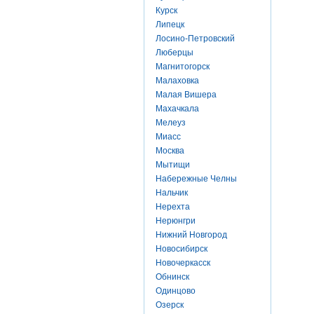
Курск
Липецк
Лосино-Петровский
Люберцы
Магнитогорск
Малаховка
Малая Вишера
Махачкала
Мелеуз
Миасс
Москва
Мытищи
Набережные Челны
Нальчик
Нерехта
Нерюнгри
Нижний Новгород
Новосибирск
Новочеркасск
Обнинск
Одинцово
Озерск