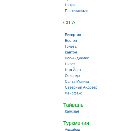
Нитра
Партизанське
США
Бивертон
Бостон
Голета
Кантон
Лос-Анджелес
Нивот
Нью Йорк
Орландо
Санта Моника
Северный Андовер
Феирфакс
Тайвань
Каосиан
Туркмения
Ашхабад