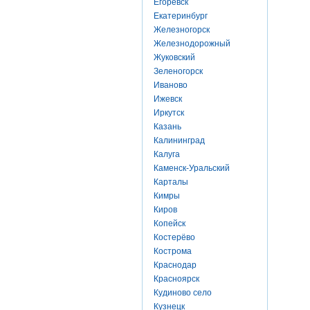
Егоревск
Екатеринбург
Железногорск
Железнодорожный
Жуковский
Зеленогорск
Иваново
Ижевск
Иркутск
Казань
Калининград
Калуга
Каменск-Уральский
Карталы
Кимры
Киров
Копейск
Костерёво
Кострома
Краснодар
Красноярск
Кудиново село
Кузнецк