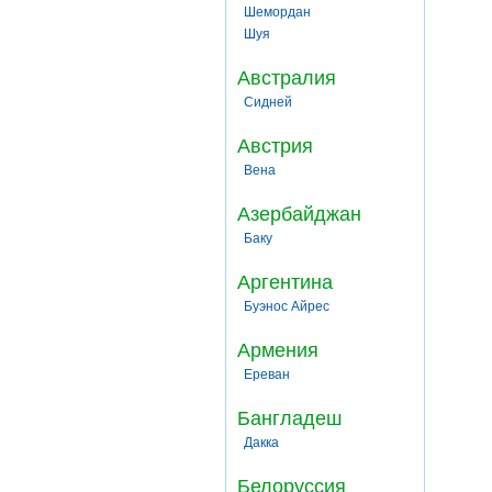
Шемордан
Шуя
Австралия
Сидней
Австрия
Вена
Азербайджан
Баку
Аргентина
Буэнос Айрес
Армения
Ереван
Бангладеш
Дакка
Белоруссия