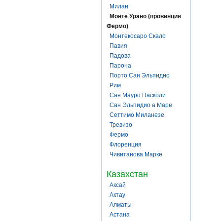
Милан
Монте Урано (провинция
Фермо)
Монтекосаро Скало
Павия
Падова
Парона
Порто Сан Эльпидио
Рим
Сан Мауро Пасколи
Сан Эльпидио а Маре
Сеттимо Миланезе
Тревизо
Фермо
Флоренция
Чивитанова Марке
Казахстан
Аксай
Актау
Алматы
Астана