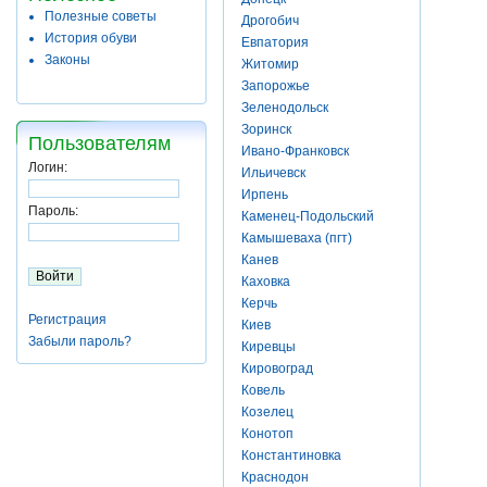
Полезные советы
Дрогобич
История обуви
Евпатория
Законы
Житомир
Запорожье
Зеленодольск
Зоринск
Пользователям
Ивано-Франковск
Логин:
Ильичевск
Ирпень
Пароль:
Каменец-Подольский
Камышеваха (пгт)
Канев
Каховка
Керчь
Регистрация
Киев
Забыли пароль?
Киревцы
Кировоград
Ковель
Козелец
Конотоп
Константиновка
Краснодон