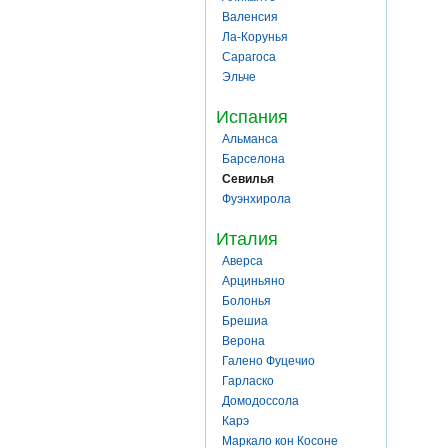
Валенсия
Ла-Корунья
Сарагоса
Эльче
Испания
Альманса
Барселона
Севилья
Фуэнхирола
Италия
Аверса
Арциньяно
Болонья
Брешиа
Верона
Галено Фуцечио
Гарласко
Домодоссола
Карэ
Маркало кон Косоне