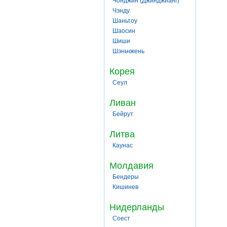
Чонджин (Джинджианг)
Чэнду
Шаньтоу
Шаосин
Шиши
Шэньчжень
Корея
Сеул
Ливан
Бейрут
Литва
Каунас
Молдавия
Бендеры
Кишинев
Нидерланды
Соест