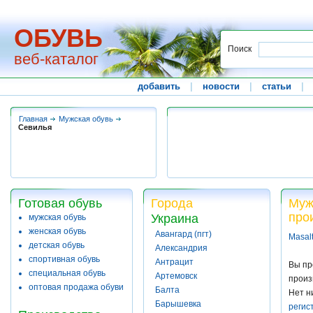
ОБУВЬ
Поиск
веб-каталог
добавить
|
новости
|
статьи
|
Главная
Мужская обувь
Севилья
Готовая обувь
Города
Муж
про
Украина
мужская обувь
женская обувь
Авангард (пгт)
Masal
детская обувь
Александрия
спортивная обувь
Антрацит
Вы пр
специальная обувь
Артемовск
произ
оптовая продажа обуви
Балта
Нет н
Барышевка
регис