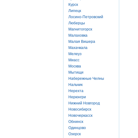
Курск
Липецк
Лосино-Петровский
Люберцы
Магнитогорск
Малаховка
Малая Вишера
Махачкала
Мелеуз
Миасс
Москва
Мытищи
Набережные Челны
Нальчик
Нерехта
Нерюнгри
Нижний Новгород
Новосибирск
Новочеркасск
Обнинск
Одинцово
Озерск