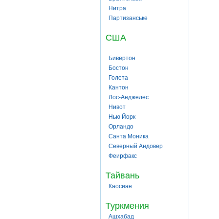
Нитра
Партизанське
США
Бивертон
Бостон
Голета
Кантон
Лос-Анджелес
Нивот
Нью Йорк
Орландо
Санта Моника
Северный Андовер
Феирфакс
Тайвань
Каосиан
Туркмения
Ашхабад