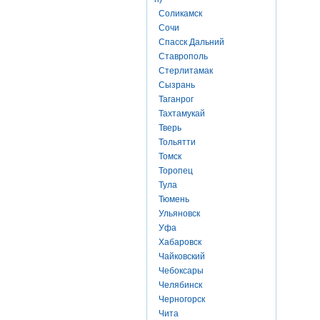
Соликамск
Сочи
Спасск Дальний
Ставрополь
Стерлитамак
Сызрань
Таганрог
Тахтамукай
Тверь
Тольятти
Томск
Торопец
Тула
Тюмень
Ульяновск
Уфа
Хабаровск
Чайковский
Чебоксары
Челябинск
Черногорск
Чита