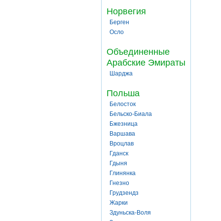
Норвегия
Берген
Осло
Объединенные
Арабские Эмираты
Шарджа
Польша
Белосток
Бельско-Биала
Бжезница
Варшава
Вроцлав
Гданск
Гдыня
Глинянка
Гнезно
Грудзендз
Жарки
Здуньска-Воля