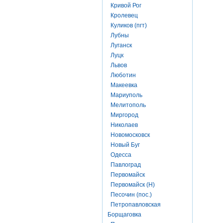
Кривой Рог
Кролевец
Куликов (пгт)
Лубны
Луганск
Луцк
Львов
Люботин
Макеевка
Мариуполь
Мелитополь
Миргород
Николаев
Новомосковск
Новый Буг
Одесса
Павлоград
Первомайск
Первомайск (Н)
Песочин (пос.)
Петропавловская
Борщаговка