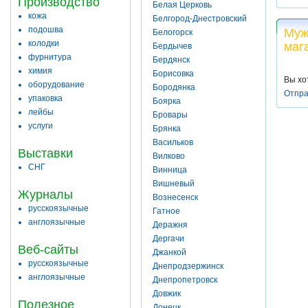
Производство
Белая Церковь
кожа
Белгород-Днестровский
подошва
Муж
Белогорск
колодки
маг
Бердычев
фурнитура
Бердянск
химия
Борисовка
Вы хо
оборудование
Бородянка
Отпра
упаковка
Боярка
лейбы
Бровары
услуги
Брянка
Васильков
Выставки
Вилково
СНГ
Винница
Вишневый
Журналы
Вознесенск
русскоязычные
Гатное
англоязычные
Деражня
Дергачи
Веб-сайты
Джанкой
русскоязычные
Днепродзержинск
англоязычные
Днепропетровск
Довжик
Полезное
Донецк