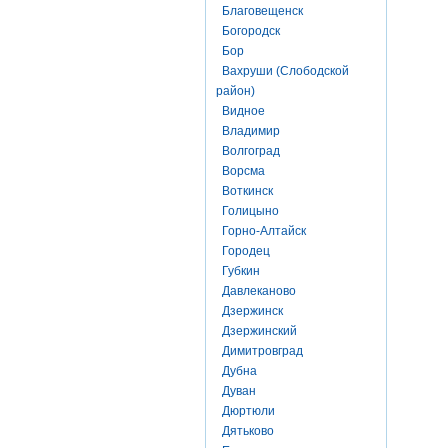
Благовещенск
Богородск
Бор
Вахруши (Слободской
район)
Видное
Владимир
Волгоград
Ворсма
Воткинск
Голицыно
Горно-Алтайск
Городец
Губкин
Давлеканово
Дзержинск
Дзержинский
Димитровград
Дубна
Дуван
Дюртюли
Дятьково