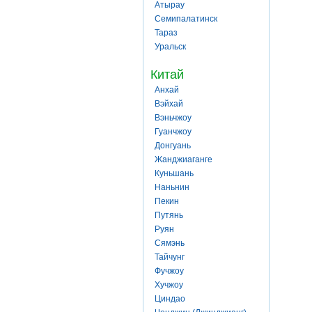
Атырау
Семипалатинск
Тараз
Уральск
Китай
Анхай
Вэйхай
Вэньчжоу
Гуанчжоу
Донгуань
Жанджиаганге
Куньшань
Наньнин
Пекин
Путянь
Руян
Сямэнь
Тайчунг
Фучжоу
Хучжоу
Циндао