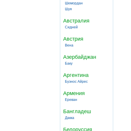
Шемордан
Шуя
Австралия
Сидней
Австрия
Вена
Азербайджан
Баку
Аргентина
Буэнос Айрес
Армения
Ереван
Бангладеш
Дакка
Белоруссия