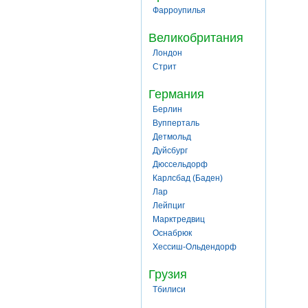
Фарроупилья
Великобритания
Лондон
Стрит
Германия
Берлин
Вупперталь
Детмольд
Дуйсбург
Дюссельдорф
Карлсбад (Баден)
Лар
Лейпциг
Марктредвиц
Оснабрюк
Хессиш-Ольдендорф
Грузия
Тбилиси