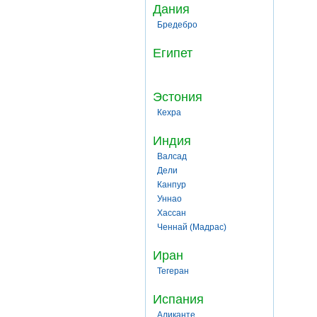
Дания
Бредебро
Египет
Эстония
Кехра
Индия
Валсад
Дели
Канпур
Уннао
Хассан
Ченнай (Мадрас)
Иран
Тегеран
Испания
Аликанте