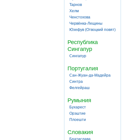
Тарнов
Хелм
Ченстохова
Червёнка-Лещины
Юзефув (Отвоцкий повят)
Республика
Сингапур
Сингапур
Португалия
Сан-Жуан-да-Мадейра
Синтра
Фелгейраш
Румыния
Бухарест
Орэштие
Плоешти
Словакия
Братислава