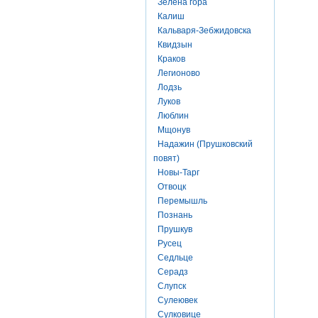
Зелена гора
Калиш
Кальваря-Зебжидовска
Квидзын
Краков
Легионово
Лодзь
Луков
Люблин
Мщонув
Надажин (Прушковский
повят)
Новы-Тарг
Отвоцк
Перемышль
Познань
Прушкув
Русец
Седльце
Серадз
Слупск
Сулеювек
Сулковице