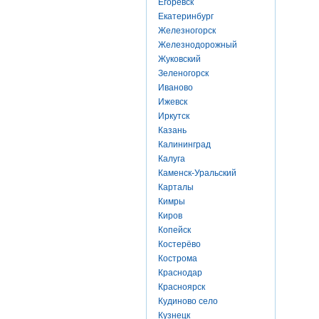
Егоревск
Екатеринбург
Железногорск
Железнодорожный
Жуковский
Зеленогорск
Иваново
Ижевск
Иркутск
Казань
Калининград
Калуга
Каменск-Уральский
Карталы
Кимры
Киров
Копейск
Костерёво
Кострома
Краснодар
Красноярск
Кудиново село
Кузнецк