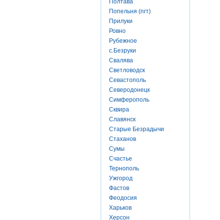
Полтава
Попельня (пгт)
Прилуки
Ровно
Рубежное
с.Безруки
Свалява
Светловодск
Севастополь
Северодонецк
Симферополь
Сквира
Славянск
Старые Безрадычи
Стаханов
Сумы
Счастье
Тернополь
Ужгород
Фастов
Феодосия
Харьков
Херсон