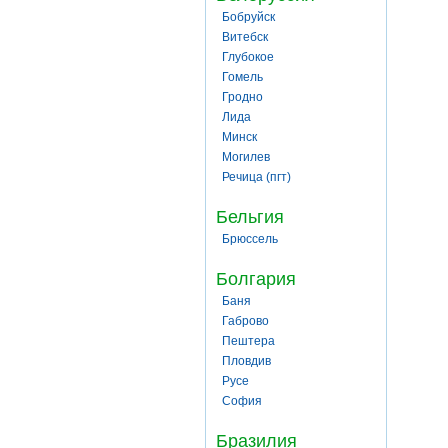
Бобруйск
Витебск
Глубокое
Гомель
Гродно
Лида
Минск
Могилев
Речица (пгт)
Бельгия
Брюссель
Болгария
Баня
Габрово
Пештера
Пловдив
Русе
София
Бразилия