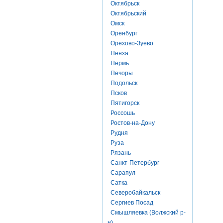
Октябрьск
Октябрьский
Омск
Оренбург
Орехово-Зуево
Пенза
Пермь
Печоры
Подольск
Псков
Пятигорск
Россошь
Ростов-на-Дону
Рудня
Руза
Рязань
Санкт-Петербург
Сарапул
Сатка
Северобайкальск
Сергиев Посад
Смышляевка (Волжский р-
н)