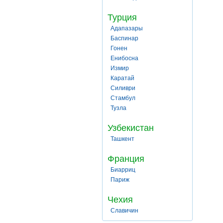
Турция
Адапазары
Баспинар
Гонен
Енибосна
Измир
Каратай
Силиври
Стамбул
Тузла
Узбекистан
Ташкент
Франция
Биарриц
Париж
Чехия
Славичин