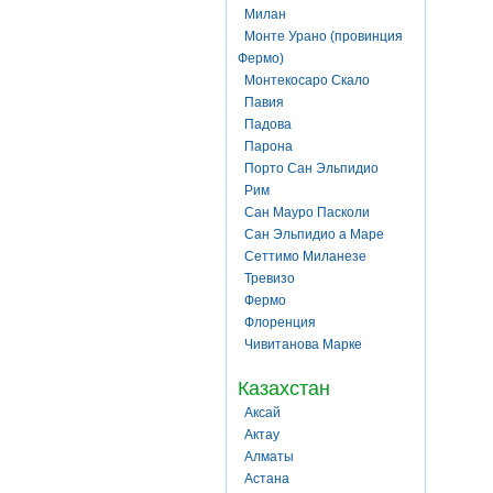
Милан
Монте Урано (провинция
Фермо)
Монтекосаро Скало
Павия
Падова
Парона
Порто Сан Эльпидио
Рим
Сан Мауро Пасколи
Сан Эльпидио а Маре
Сеттимо Миланезе
Тревизо
Фермо
Флоренция
Чивитанова Марке
Казахстан
Аксай
Актау
Алматы
Астана