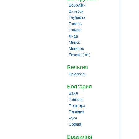
Бобруйск
Витебск
Глубокое
Гомель
Гродно
Лида
Минск
Могилев
Речица (пгт)
Бельгия
Брюссель
Болгария
Баня
Габрово
Пештера
Пловдив
Русе
София
Бразилия