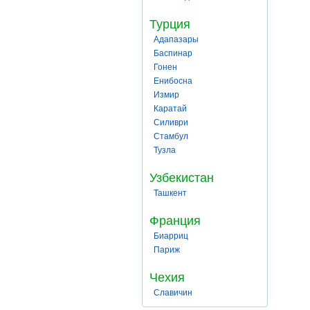
Турция
Адапазары
Баспинар
Гонен
Енибосна
Измир
Каратай
Силиври
Стамбул
Тузла
Узбекистан
Ташкент
Франция
Биарриц
Париж
Чехия
Славичин