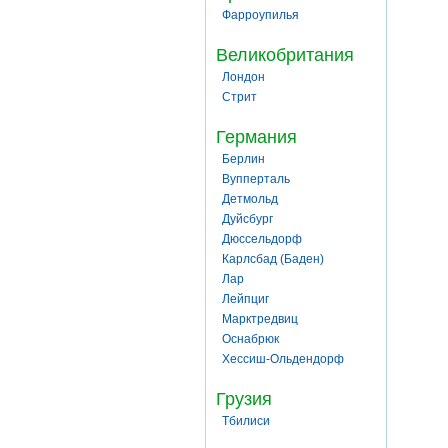
Фарроупилья
Великобритания
Лондон
Стрит
Германия
Берлин
Вупперталь
Детмольд
Дуйсбург
Дюссельдорф
Карлсбад (Баден)
Лар
Лейпциг
Марктредвиц
Оснабрюк
Хессиш-Ольдендорф
Грузия
Тбилиси