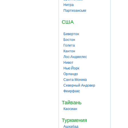
Нитра
Партизанське
США
Бивертон
Бостон
Голета
Кантон
Лос-Анджелес
Нивот
Нью Йорк
Орландо
Санта Моника
Северный Андовер
Феирфакс
Тайвань
Каосиан
Туркмения
Ашхабад