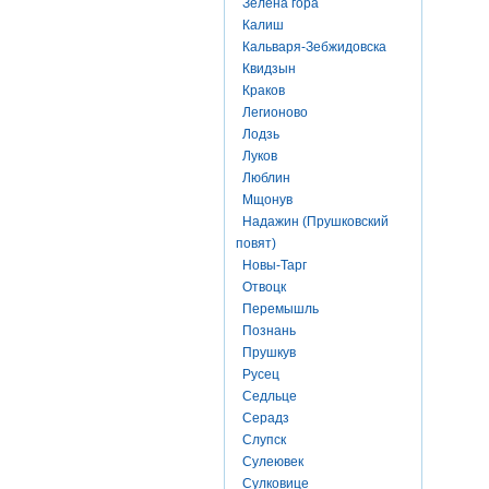
Зелена гора
Калиш
Кальваря-Зебжидовска
Квидзын
Краков
Легионово
Лодзь
Луков
Люблин
Мщонув
Надажин (Прушковский
повят)
Новы-Тарг
Отвоцк
Перемышль
Познань
Прушкув
Русец
Седльце
Серадз
Слупск
Сулеювек
Сулковице