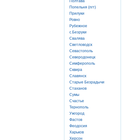
Полтава
Попельня (пгт)
Прилуки
Ровно
Рубежное
с.Безруки
Свалява
Светловодск
Севастополь
Северодонецк
Симферополь
Сквира
Славянск
Старые Безрадычи
Стаханов
Сумы
Счастье
Тернополь
Ужгород
Фастов
Феодосия
Харьков
Херсон