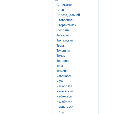
Соликамск
Сочи
Спасск Дальний
Ставрополь
Стерлитамак
Сызрань
Таганрог
Тахтамукай
Тверь
Тольятти
Томск
Торопец
Тула
Тюмень
Ульяновск
Уфа
Хабаровск
Чайковский
Чебоксары
Челябинск
Черногорск
Чита