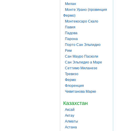
Милан
Монте Урано (провинция
Фермо)
Монтекосаро Скало
Павия
Падова
Парона
Порто Сан Эльпидио
Рим
Сан Мауро Пасколи
Сан Эльпидио а Маре
Сеттимо Миланезе
Тревизо
Фермо
Флоренция
Чивитанова Марке
Казахстан
Аксай
Актау
Алматы
Астана