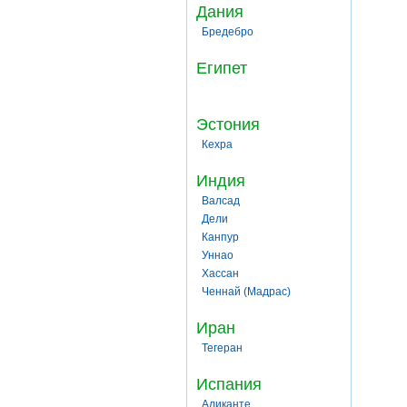
Дания
Бредебро
Египет
Эстония
Кехра
Индия
Валсад
Дели
Канпур
Уннао
Хассан
Ченнай (Мадрас)
Иран
Тегеран
Испания
Аликанте