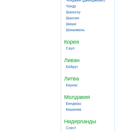
Чонджин (Джинджианг)
Чэнду
Шаньтоу
Шаосин
Шиши
Шэньчжень
Корея
Сеул
Ливан
Бейрут
Литва
Каунас
Молдавия
Бендеры
Кишинев
Нидерланды
Соест