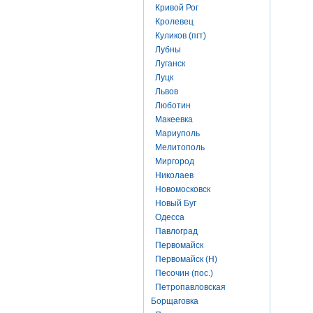
Кривой Рог
Кролевец
Куликов (пгт)
Лубны
Луганск
Луцк
Львов
Люботин
Макеевка
Мариуполь
Мелитополь
Миргород
Николаев
Новомосковск
Новый Буг
Одесса
Павлоград
Первомайск
Первомайск (Н)
Песочин (пос.)
Петропавловская
Борщаговка