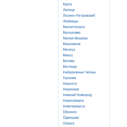
Курск
Липецк
Лосино-Петровский
Люберцы
Магнитогорск
Малаховка
Малая Вишера
Махачкала
Мелеуз
Миасс
Москва
Мытищи
Набережные Челны
Нальчик
Нерехта
Нерюнгри
Нижний Новгород
Новосибирск
Новочеркасск
Обнинск
Одинцово
Озерск