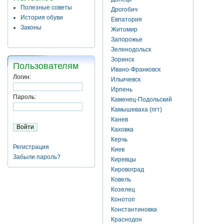
Полезные советы
Дрогобич
История обуви
Евпатория
Законы
Житомир
Запорожье
Зеленодольск
Зоринск
Пользователям
Ивано-Франковск
Логин:
Ильичевск
Ирпень
Пароль:
Каменец-Подольский
Камышеваха (пгт)
Канев
Каховка
Керчь
Регистрация
Киев
Забыли пароль?
Киревцы
Кировоград
Ковель
Козелец
Конотоп
Константиновка
Краснодон