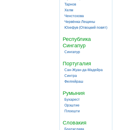
Тарнов
Хелм
Ченстохова
Червёнка-Лещины
Юзефув (Отвоцкий повят)
Республика
Сингапур
Сингапур
Португалия
Сан-Жуан-да-Мадейра
Синтра
Фелгейраш
Румыния
Бухарест
Орэштие
Плоешти
Словакия
Братислава