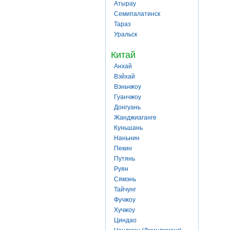
Атырау
Семипалатинск
Тараз
Уральск
Китай
Анхай
Вэйхай
Вэньчжоу
Гуанчжоу
Донгуань
Жанджиаганге
Куньшань
Наньнин
Пекин
Путянь
Руян
Сямэнь
Тайчунг
Фучжоу
Хучжоу
Циндао