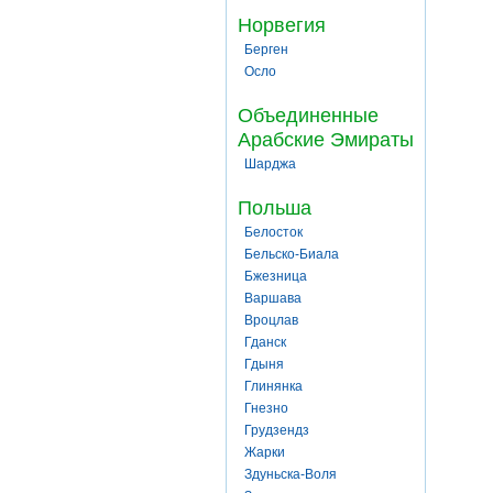
Норвегия
Берген
Осло
Объединенные
Арабские Эмираты
Шарджа
Польша
Белосток
Бельско-Биала
Бжезница
Варшава
Вроцлав
Гданск
Гдыня
Глинянка
Гнезно
Грудзендз
Жарки
Здуньска-Воля