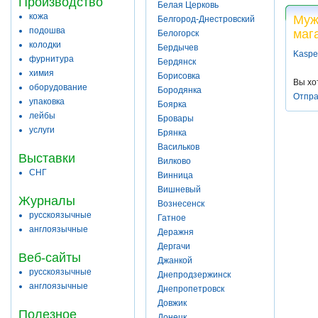
Производство
Белая Церковь
кожа
Муж
Белгород-Днестровский
подошва
маг
Белогорск
колодки
Бердычев
Kaspel
фурнитура
Бердянск
химия
Борисовка
Вы хо
оборудование
Бородянка
Отпра
упаковка
Боярка
лейбы
Бровары
услуги
Брянка
Васильков
Выставки
Вилково
СНГ
Винница
Вишневый
Журналы
Вознесенск
русскоязычные
Гатное
англоязычные
Деражня
Дергачи
Веб-сайты
Джанкой
русскоязычные
Днепродзержинск
англоязычные
Днепропетровск
Довжик
Полезное
Донецк