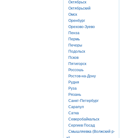
Октябрьск
Октябрьский
Омск
Оренбург
Орехово-Зуево
Пенза
Пермь
Печоры
Подольск
Псков
Пятигорск
Россошь
Ростов-на-Дону
Рудня
Руза
Рязань
Санкт-Петербург
Сарапул
Сатка
Северобайкальск
Сергиев Посад
Смышляевка (Волжский р-
н)