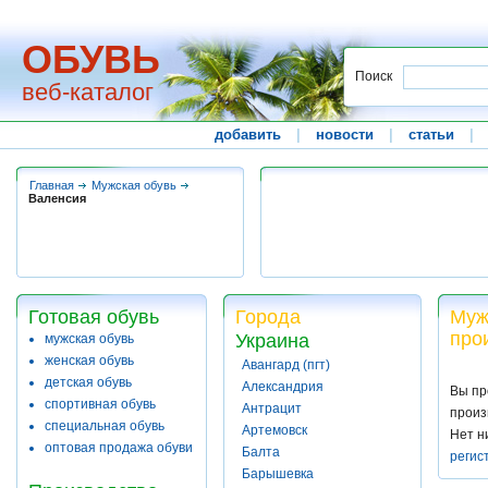
ОБУВЬ
Поиск
веб-каталог
добавить
|
новости
|
статьи
|
Главная
Мужская обувь
Валенсия
Готовая обувь
Города
Муж
про
Украина
мужская обувь
женская обувь
Авангард (пгт)
детская обувь
Александрия
Вы пр
спортивная обувь
Антрацит
произ
специальная обувь
Артемовск
Нет н
оптовая продажа обуви
Балта
регис
Барышевка