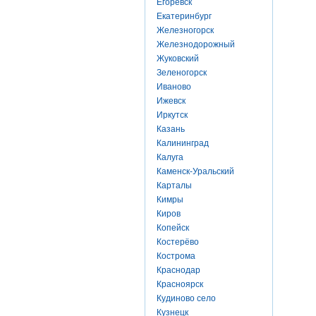
Егоревск
Екатеринбург
Железногорск
Железнодорожный
Жуковский
Зеленогорск
Иваново
Ижевск
Иркутск
Казань
Калининград
Калуга
Каменск-Уральский
Карталы
Кимры
Киров
Копейск
Костерёво
Кострома
Краснодар
Красноярск
Кудиново село
Кузнецк