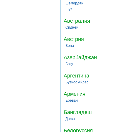
Шемордан
Шуя
Австралия
Сидней
Австрия
Вена
Азербайджан
Баку
Аргентина
Буэнос Айрес
Армения
Ереван
Бангладеш
Дакка
Белоруссия