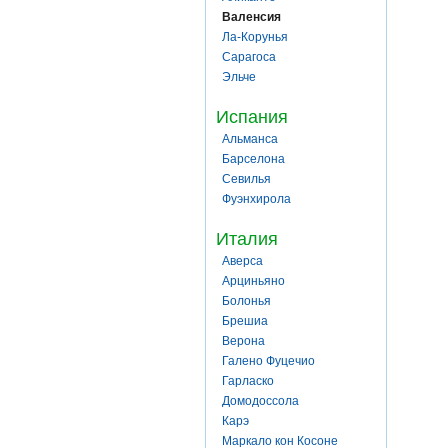
Валенсия
Ла-Корунья
Сарагоса
Эльче
Испания
Альманса
Барселона
Севилья
Фуэнхирола
Италия
Аверса
Арциньяно
Болонья
Брешиа
Верона
Галено Фуцечио
Гарласко
Домодоссола
Карэ
Маркало кон Косоне