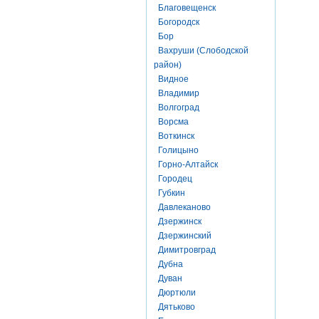
Благовещенск
Богородск
Бор
Вахруши (Слободской
район)
Видное
Владимир
Волгоград
Ворсма
Воткинск
Голицыно
Горно-Алтайск
Городец
Губкин
Давлеканово
Дзержинск
Дзержинский
Димитровград
Дубна
Дуван
Дюртюли
Дятьково