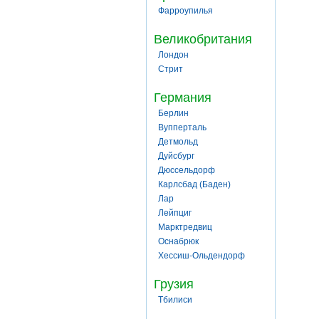
Фарроупилья
Великобритания
Лондон
Стрит
Германия
Берлин
Вупперталь
Детмольд
Дуйсбург
Дюссельдорф
Карлсбад (Баден)
Лар
Лейпциг
Марктредвиц
Оснабрюк
Хессиш-Ольдендорф
Грузия
Тбилиси