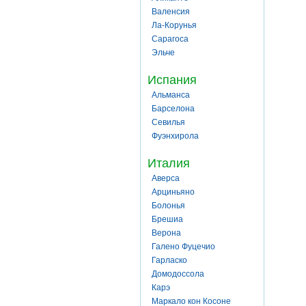
Валенсия
Ла-Корунья
Сарагоса
Эльче
Испания
Альманса
Барселона
Севилья
Фуэнхирола
Италия
Аверса
Арциньяно
Болонья
Брешиа
Верона
Галено Фуцечио
Гарласко
Домодоссола
Карэ
Маркало кон Косоне