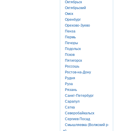
Октябрьск
Октябрьский
Омск
Оренбург
Орехово-Зуево
Пенза
Пермь
Печоры
Подольск
Псков
Пятигорск
Россошь
Ростов-на-Дону
Рудня
Руза
Рязань
Санкт-Петербург
Сарапул
Сатка
Северобайкальск
Сергиев Посад
Смышляевка (Волжский р-
н)