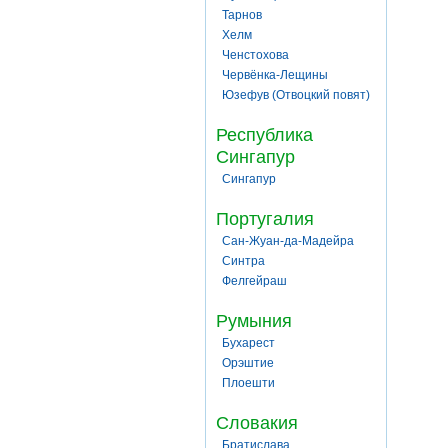
Тарнов
Хелм
Ченстохова
Червёнка-Лещины
Юзефув (Отвоцкий повят)
Республика
Сингапур
Сингапур
Португалия
Сан-Жуан-да-Мадейра
Синтра
Фелгейраш
Румыния
Бухарест
Орэштие
Плоешти
Словакия
Братислава