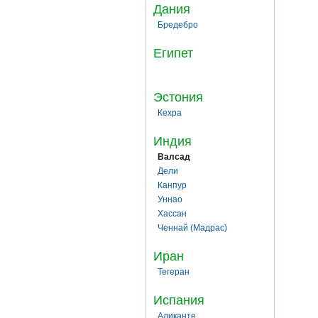
Дания
Бредебро
Египет
Эстония
Кехра
Индия
Валсад
Дели
Канпур
Уннао
Хассан
Ченнай (Мадрас)
Иран
Тегеран
Испания
Аликанте