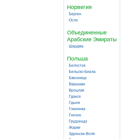
Норвегия
Берген
Осло
Объединенные
Арабские Эмираты
Шарджа
Польша
Белосток
Бельско-Биала
Бжезница
Варшава
Вроцлав
Гданск
Гдыня
Глинянка
Гнезно
Грудзендз
Жарки
Здуньска-Воля