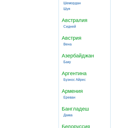
Шемордан
Шуя
Австралия
Сидней
Австрия
Вена
Азербайджан
Баку
Аргентина
Буэнос Айрес
Армения
Ереван
Бангладеш
Дакка
Белоруссия