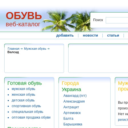
ОБУВЬ
Поиск
веб-каталог
добавить
|
новости
|
статьи
|
Главная
Мужская обувь
Валсад
Готовая обувь
Города
Муж
про
Украина
мужская обувь
женская обувь
Авангард (пгт)
детская обувь
Александрия
Вы пр
спортивная обувь
Антрацит
произ
специальная обувь
Артемовск
Нет н
оптовая продажа обуви
Балта
регис
Барышевка