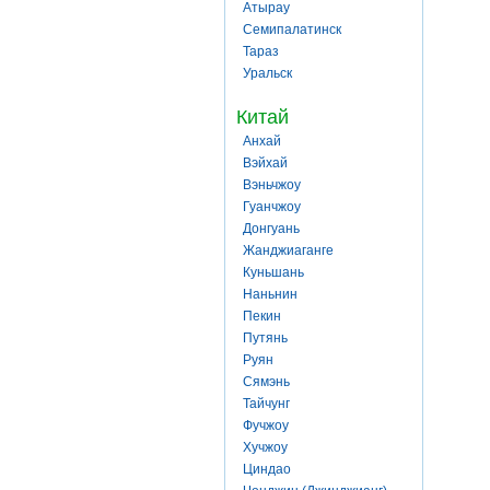
Атырау
Семипалатинск
Тараз
Уральск
Китай
Анхай
Вэйхай
Вэньчжоу
Гуанчжоу
Донгуань
Жанджиаганге
Куньшань
Наньнин
Пекин
Путянь
Руян
Сямэнь
Тайчунг
Фучжоу
Хучжоу
Циндао