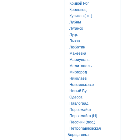
Кривой Рог
Кролевец
Куликов (пгт)
Лубны
Луганск
Луцк
Львов
Люботин
Макеевка
Мариуполь
Мелитополь
Миргород
Николаев
Новомосковск
Новый Буг
Одесса
Павлоград
Первомайск
Первомайск (Н)
Песочин (пос.)
Петропавловская
Борщаговка