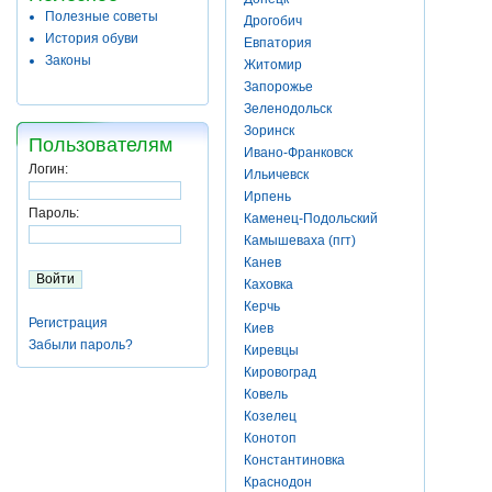
Полезные советы
Дрогобич
История обуви
Евпатория
Законы
Житомир
Запорожье
Зеленодольск
Зоринск
Пользователям
Ивано-Франковск
Логин:
Ильичевск
Ирпень
Пароль:
Каменец-Подольский
Камышеваха (пгт)
Канев
Каховка
Керчь
Регистрация
Киев
Забыли пароль?
Киревцы
Кировоград
Ковель
Козелец
Конотоп
Константиновка
Краснодон