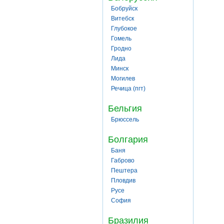
Бобруйск
Витебск
Глубокое
Гомель
Гродно
Лида
Минск
Могилев
Речица (пгт)
Бельгия
Брюссель
Болгария
Баня
Габрово
Пештера
Пловдив
Русе
София
Бразилия