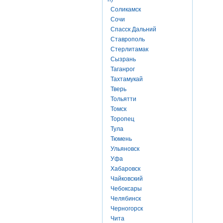
Соликамск
Сочи
Спасск Дальний
Ставрополь
Стерлитамак
Сызрань
Таганрог
Тахтамукай
Тверь
Тольятти
Томск
Торопец
Тула
Тюмень
Ульяновск
Уфа
Хабаровск
Чайковский
Чебоксары
Челябинск
Черногорск
Чита