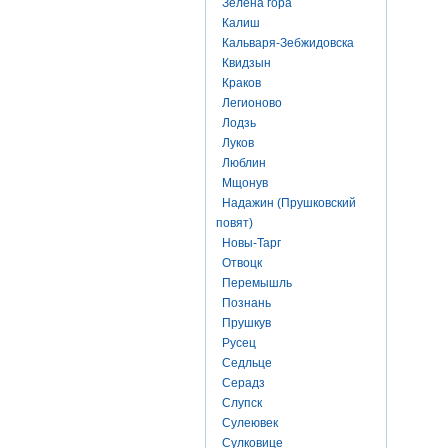
Зелена гора
Калиш
Кальваря-Зебжидовска
Квидзын
Краков
Легионово
Лодзь
Луков
Люблин
Мщонув
Надажин (Прушковский
повят)
Новы-Тарг
Отвоцк
Перемышль
Познань
Прушкув
Русец
Седльце
Серадз
Слупск
Сулеювек
Сулковице