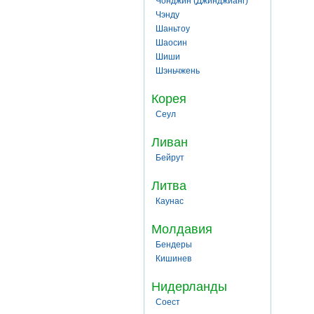
Чонджин (Джинджианг)
Чэнду
Шаньтоу
Шаосин
Шиши
Шэньчжень
Корея
Сеул
Ливан
Бейрут
Литва
Каунас
Молдавия
Бендеры
Кишинев
Нидерланды
Соест