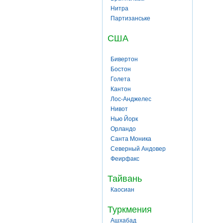
Нитра
Партизанське
США
Бивертон
Бостон
Голета
Кантон
Лос-Анджелес
Нивот
Нью Йорк
Орландо
Санта Моника
Северный Андовер
Феирфакс
Тайвань
Каосиан
Туркмения
Ашхабад