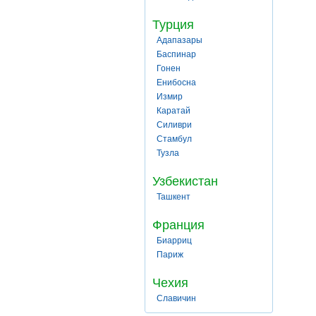
Турция
Адапазары
Баспинар
Гонен
Енибосна
Измир
Каратай
Силиври
Стамбул
Тузла
Узбекистан
Ташкент
Франция
Биарриц
Париж
Чехия
Славичин