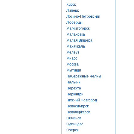
Курск
Липецк
Лосино-Петровский
Люберцы
Магнитогорск
Малаховка
Малая Вишера
Махачкала
Мелеуз
Миасс
Москва
Мытищи
Набережные Челны
Нальчик
Нерехта
Нерюнгри
Нижний Новгород
Новосибирск
Новочеркасск
Обнинск
Одинцово
Озерск