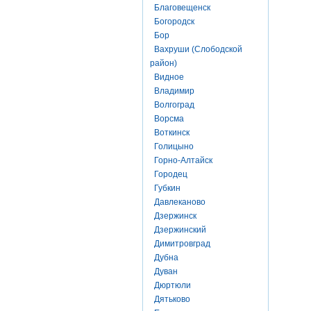
Благовещенск
Богородск
Бор
Вахруши (Слободской
район)
Видное
Владимир
Волгоград
Ворсма
Воткинск
Голицыно
Горно-Алтайск
Городец
Губкин
Давлеканово
Дзержинск
Дзержинский
Димитровград
Дубна
Дуван
Дюртюли
Дятьково