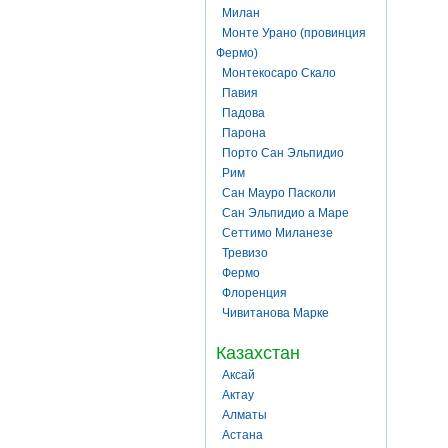
Милан
Монте Урано (провинция
Фермо)
Монтекосаро Скало
Павия
Падова
Парона
Порто Сан Эльпидио
Рим
Сан Мауро Пасколи
Сан Эльпидио а Маре
Сеттимо Миланезе
Тревизо
Фермо
Флоренция
Чивитанова Марке
Казахстан
Аксай
Актау
Алматы
Астана