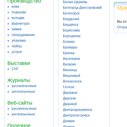
Производство
Белая Церковь
кожа
Муж
Белгород-Днестровский
подошва
Белогорск
колодки
Бердычев
Вы хо
фурнитура
Бердянск
Отпра
химия
Борисовка
оборудование
Бородянка
упаковка
Боярка
лейбы
Бровары
услуги
Брянка
Васильков
Выставки
Вилково
СНГ
Винница
Вишневый
Журналы
Вознесенск
русскоязычные
Гатное
англоязычные
Деражня
Дергачи
Веб-сайты
Джанкой
русскоязычные
Днепродзержинск
англоязычные
Днепропетровск
Довжик
Полезное
Донецк