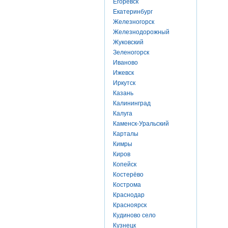
Егоревск
Екатеринбург
Железногорск
Железнодорожный
Жуковский
Зеленогорск
Иваново
Ижевск
Иркутск
Казань
Калининград
Калуга
Каменск-Уральский
Карталы
Кимры
Киров
Копейск
Костерёво
Кострома
Краснодар
Красноярск
Кудиново село
Кузнецк