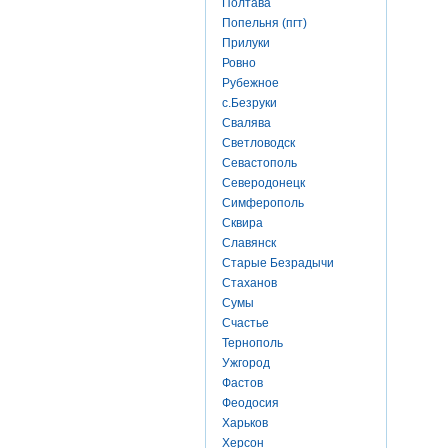
Полтава
Попельня (пгт)
Прилуки
Ровно
Рубежное
с.Безруки
Свалява
Светловодск
Севастополь
Северодонецк
Симферополь
Сквира
Славянск
Старые Безрадычи
Стаханов
Сумы
Счастье
Тернополь
Ужгород
Фастов
Феодосия
Харьков
Херсон