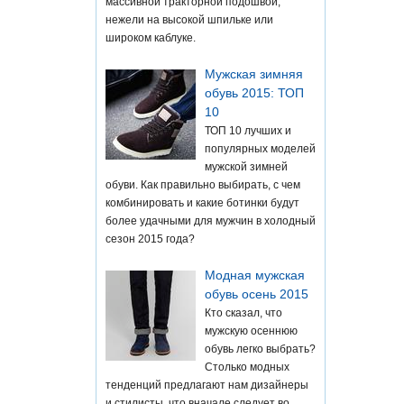
массивной тракторной подошвой,
нежели на высокой шпильке или
широком каблуке.
Мужская зимняя
обувь 2015: ТОП
10
ТОП 10 лучших и
популярных моделей
мужской зимней
обуви. Как правильно выбирать, с чем
комбинировать и какие ботинки будут
более удачными для мужчин в холодный
сезон 2015 года?
Модная мужская
обувь осень 2015
Кто сказал, что
мужскую осеннюю
обувь легко выбрать?
Столько модных
тенденций предлагают нам дизайнеры
и стилисты, что вначале следует во