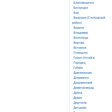
Благовещенск
Богородск
Бор
Вахруши (Слободской
район)
Видное
Владимир
Волгоград
Ворсма
Воткинск
Голицыно
Горно-Алтайск
Городец
Губкин
Давлеканово
Дзержинск
Дзержинский
Димитровград
Дубна
Дуван
Дюртюли
Дятьково