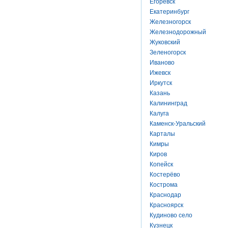
Егоревск
Екатеринбург
Железногорск
Железнодорожный
Жуковский
Зеленогорск
Иваново
Ижевск
Иркутск
Казань
Калининград
Калуга
Каменск-Уральский
Карталы
Кимры
Киров
Копейск
Костерёво
Кострома
Краснодар
Красноярск
Кудиново село
Кузнецк