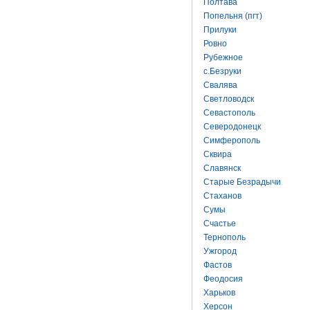
Полтава
Попельня (пгт)
Прилуки
Ровно
Рубежное
с.Безруки
Свалява
Светловодск
Севастополь
Северодонецк
Симферополь
Сквира
Славянск
Старые Безрадычи
Стаханов
Сумы
Счастье
Тернополь
Ужгород
Фастов
Феодосия
Харьков
Херсон