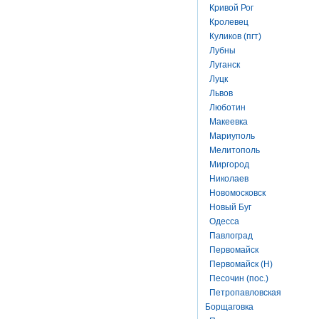
Кривой Рог
Кролевец
Куликов (пгт)
Лубны
Луганск
Луцк
Львов
Люботин
Макеевка
Мариуполь
Мелитополь
Миргород
Николаев
Новомосковск
Новый Буг
Одесса
Павлоград
Первомайск
Первомайск (Н)
Песочин (пос.)
Петропавловская
Борщаговка