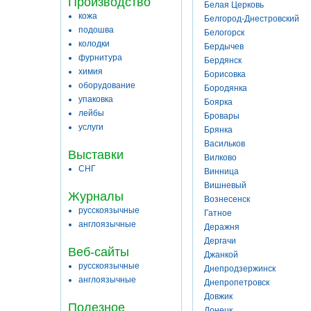
Производство
Белая Церковь
кожа
Белгород-Днестровский
подошва
Белогорск
колодки
Бердычев
фурнитура
Бердянск
химия
Борисовка
оборудование
Бородянка
упаковка
Боярка
лейбы
Бровары
услуги
Брянка
Васильков
Выставки
Вилково
СНГ
Винница
Вишневый
Журналы
Вознесенск
русскоязычные
Гатное
англоязычные
Деражня
Дергачи
Веб-сайты
Джанкой
русскоязычные
Днепродзержинск
англоязычные
Днепропетровск
Довжик
Полезное
Донецк