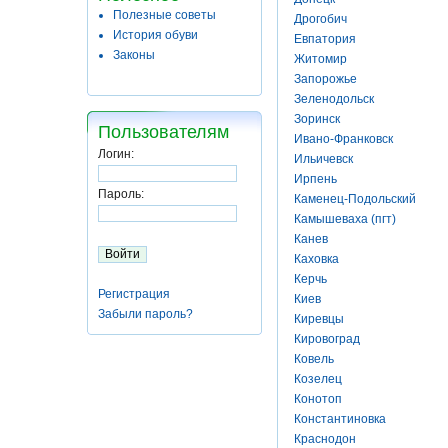
Полезные советы
Дрогобич
История обуви
Евпатория
Законы
Житомир
Запорожье
Зеленодольск
Зоринск
Пользователям
Ивано-Франковск
Логин:
Ильичевск
Ирпень
Пароль:
Каменец-Подольский
Камышеваха (пгт)
Канев
Каховка
Керчь
Регистрация
Киев
Забыли пароль?
Киревцы
Кировоград
Ковель
Козелец
Конотоп
Константиновка
Краснодон