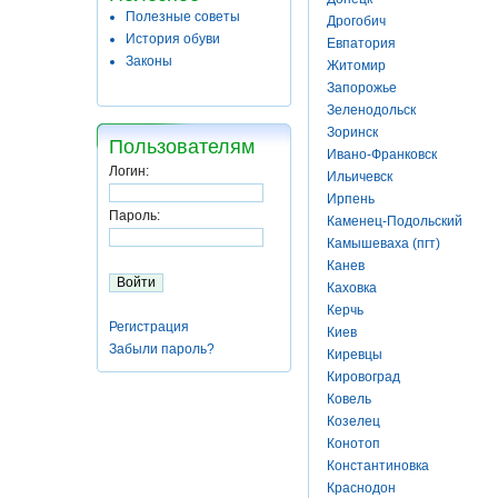
Полезные советы
Дрогобич
История обуви
Евпатория
Законы
Житомир
Запорожье
Зеленодольск
Зоринск
Пользователям
Ивано-Франковск
Логин:
Ильичевск
Ирпень
Пароль:
Каменец-Подольский
Камышеваха (пгт)
Канев
Каховка
Керчь
Регистрация
Киев
Забыли пароль?
Киревцы
Кировоград
Ковель
Козелец
Конотоп
Константиновка
Краснодон