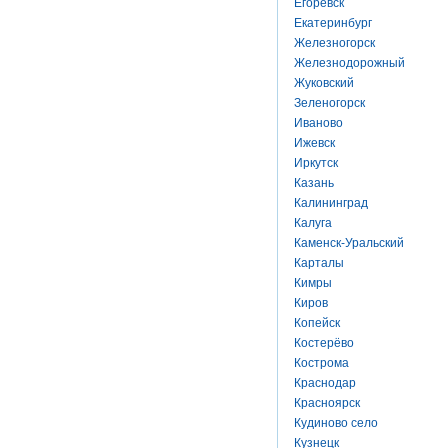
Егоревск
Екатеринбург
Железногорск
Железнодорожный
Жуковский
Зеленогорск
Иваново
Ижевск
Иркутск
Казань
Калининград
Калуга
Каменск-Уральский
Карталы
Кимры
Киров
Копейск
Костерёво
Кострома
Краснодар
Красноярск
Кудиново село
Кузнецк