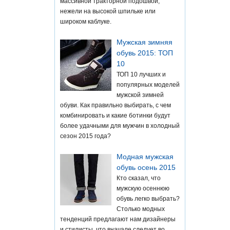
массивной тракторной подошвой,
нежели на высокой шпильке или
широком каблуке.
Мужская зимняя
обувь 2015: ТОП
10
ТОП 10 лучших и
популярных моделей
мужской зимней
обуви. Как правильно выбирать, с чем
комбинировать и какие ботинки будут
более удачными для мужчин в холодный
сезон 2015 года?
Модная мужская
обувь осень 2015
Кто сказал, что
мужскую осеннюю
обувь легко выбрать?
Столько модных
тенденций предлагают нам дизайнеры
и стилисты, что вначале следует во