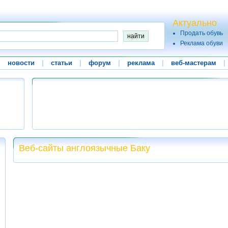
Актуально
Продать обувь
Реклама обуви
|
новости
|
статьи
|
форум
|
реклама
|
веб-мастерам
|
Веб-сайты англоязычные Баку