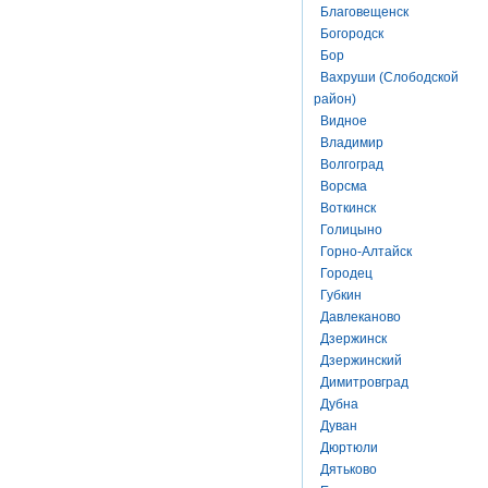
Благовещенск
Богородск
Бор
Вахруши (Слободской
район)
Видное
Владимир
Волгоград
Ворсма
Воткинск
Голицыно
Горно-Алтайск
Городец
Губкин
Давлеканово
Дзержинск
Дзержинский
Димитровград
Дубна
Дуван
Дюртюли
Дятьково