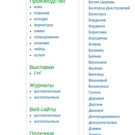
Производство
Белая Церковь
кожа
Белгород-Днестровский
подошва
Белогорск
колодки
Бердычев
фурнитура
Бердянск
химия
Борисовка
оборудование
Бородянка
упаковка
Боярка
лейбы
Бровары
услуги
Брянка
Васильков
Выставки
Вилково
СНГ
Винница
Вишневый
Журналы
Вознесенск
русскоязычные
Гатное
англоязычные
Деражня
Дергачи
Веб-сайты
Джанкой
русскоязычные
Днепродзержинск
англоязычные
Днепропетровск
Довжик
Полезное
Донецк