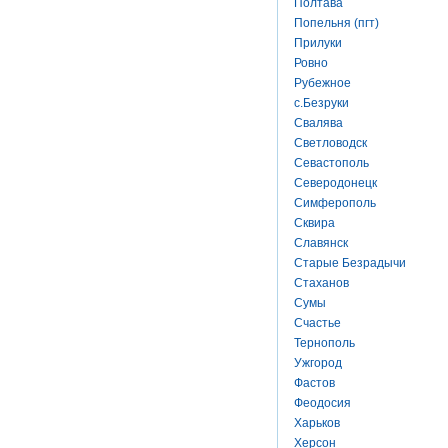
Полтава
Попельня (пгт)
Прилуки
Ровно
Рубежное
с.Безруки
Свалява
Светловодск
Севастополь
Северодонецк
Симферополь
Сквира
Славянск
Старые Безрадычи
Стаханов
Сумы
Счастье
Тернополь
Ужгород
Фастов
Феодосия
Харьков
Херсон