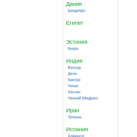
Дания
Бредебро
Египет
Эстония
Кехра
Индия
Валсад
Дели
Канпур
Уннао
Хассан
Ченнай (Мадрас)
Иран
Тегеран
Испания
Аликанте