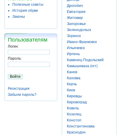
Полезные советы
Дрогобич
История обуви
Евпатория
Законы
Житомир
Запорожье
Зеленодольск
Зоринск
Пользователям
Ивано-Франковск
Логин:
Ильичевск
Ирпень
Пароль:
Каменец-Подольский
Камышеваха (пгт)
Канев
Каховка
Керчь
Регистрация
Киев
Забыли пароль?
Киревцы
Кировоград
Ковель
Козелец
Конотоп
Константиновка
Краснодон