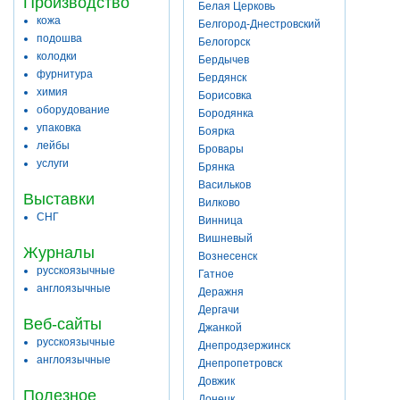
Производство
Белая Церковь
кожа
Белгород-Днестровский
подошва
Белогорск
колодки
Бердычев
фурнитура
Бердянск
химия
Борисовка
оборудование
Бородянка
упаковка
Боярка
лейбы
Бровары
услуги
Брянка
Васильков
Выставки
Вилково
СНГ
Винница
Вишневый
Журналы
Вознесенск
русскоязычные
Гатное
англоязычные
Деражня
Дергачи
Веб-сайты
Джанкой
русскоязычные
Днепродзержинск
англоязычные
Днепропетровск
Довжик
Полезное
Донецк