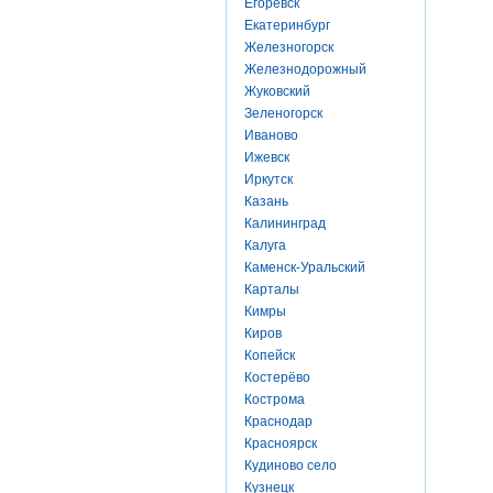
Егоревск
Екатеринбург
Железногорск
Железнодорожный
Жуковский
Зеленогорск
Иваново
Ижевск
Иркутск
Казань
Калининград
Калуга
Каменск-Уральский
Карталы
Кимры
Киров
Копейск
Костерёво
Кострома
Краснодар
Красноярск
Кудиново село
Кузнецк