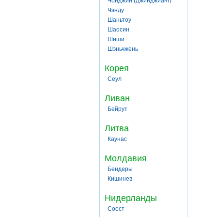
Чонджин (Джинджианг)
Чэнду
Шаньтоу
Шаосин
Шиши
Шэньчжень
Корея
Сеул
Ливан
Бейрут
Литва
Каунас
Молдавия
Бендеры
Кишинев
Нидерланды
Соест