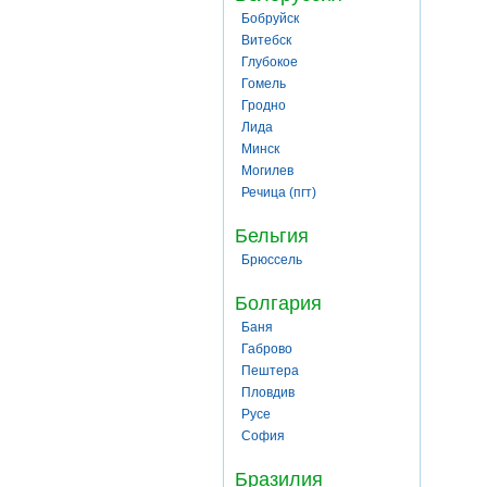
Бобруйск
Витебск
Глубокое
Гомель
Гродно
Лида
Минск
Могилев
Речица (пгт)
Бельгия
Брюссель
Болгария
Баня
Габрово
Пештера
Пловдив
Русе
София
Бразилия