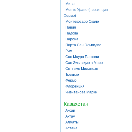
Милан
Монте Урано (провинция
Фермо)
Монтекосаро Скало
Павия
Падова
Парона
Порто Сан Эльпидио
Рим
Сан Мауро Пасколи
Сан Эльпидио а Маре
Сеттимо Миланезе
Тревизо
Фермо
Флоренция
Чивитанова Марке
Казахстан
Аксай
Актау
Алматы
Астана