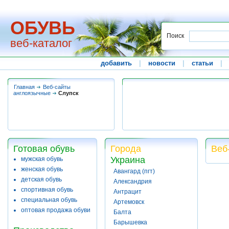
ОБУВЬ
Поиск
веб-каталог
добавить
|
новости
|
статьи
|
Главная
Веб-сайты
англоязычные
Слупск
Готовая обувь
Города
Веб
Украина
мужская обувь
женская обувь
Авангард (пгт)
детская обувь
Александрия
спортивная обувь
Антрацит
специальная обувь
Артемовск
оптовая продажа обуви
Балта
Барышевка