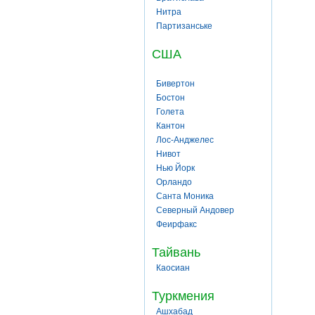
Нитра
Партизанське
США
Бивертон
Бостон
Голета
Кантон
Лос-Анджелес
Нивот
Нью Йорк
Орландо
Санта Моника
Северный Андовер
Феирфакс
Тайвань
Каосиан
Туркмения
Ашхабад