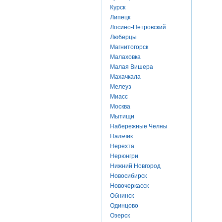
Курск
Липецк
Лосино-Петровский
Люберцы
Магнитогорск
Малаховка
Малая Вишера
Махачкала
Мелеуз
Миасс
Москва
Мытищи
Набережные Челны
Нальчик
Нерехта
Нерюнгри
Нижний Новгород
Новосибирск
Новочеркасск
Обнинск
Одинцово
Озерск