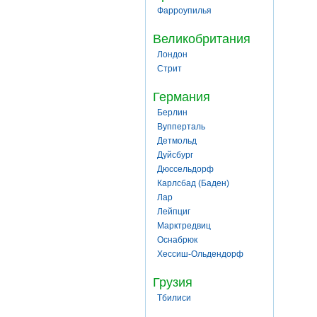
Фарроупилья
Великобритания
Лондон
Стрит
Германия
Берлин
Вупперталь
Детмольд
Дуйсбург
Дюссельдорф
Карлсбад (Баден)
Лар
Лейпциг
Марктредвиц
Оснабрюк
Хессиш-Ольдендорф
Грузия
Тбилиси