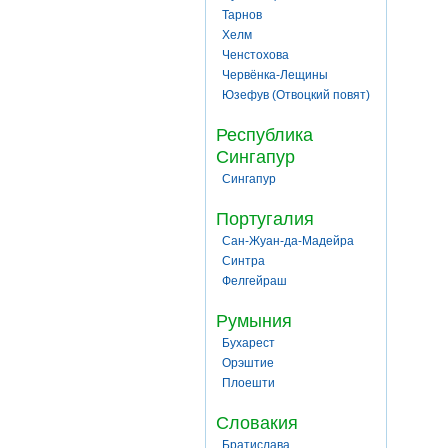
Тарнов
Хелм
Ченстохова
Червёнка-Лещины
Юзефув (Отвоцкий повят)
Республика
Сингапур
Сингапур
Португалия
Сан-Жуан-да-Мадейра
Синтра
Фелгейраш
Румыния
Бухарест
Орэштие
Плоешти
Словакия
Братислава