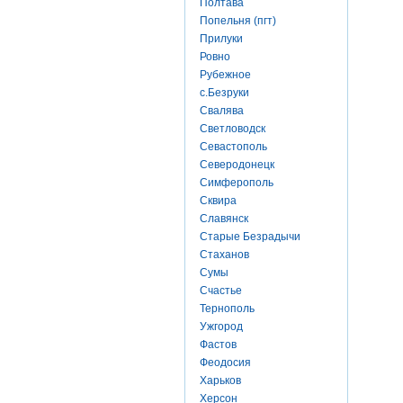
Полтава
Попельня (пгт)
Прилуки
Ровно
Рубежное
с.Безруки
Свалява
Светловодск
Севастополь
Северодонецк
Симферополь
Сквира
Славянск
Старые Безрадычи
Стаханов
Сумы
Счастье
Тернополь
Ужгород
Фастов
Феодосия
Харьков
Херсон