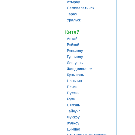
Атырау
Семипалатинск
Тараз
Уральск
Китай
Анхай
Вэйхай
Вэньчжоу
Гуанчжоу
Донгуань
Жанджиаганге
Куньшань
Наньнин
Пекин
Путянь
Руян
Сямэнь
Тайчунг
Фучжоу
Хучжоу
Циндао