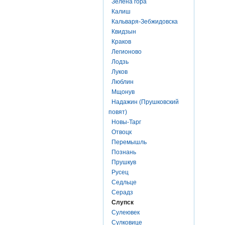
Зелена гора
Калиш
Кальваря-Зебжидовска
Квидзын
Краков
Легионово
Лодзь
Луков
Люблин
Мщонув
Надажин (Прушковский
повят)
Новы-Тарг
Отвоцк
Перемышль
Познань
Прушкув
Русец
Седльце
Серадз
Слупск
Сулеювек
Сулковице