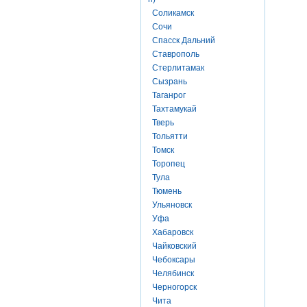
Соликамск
Сочи
Спасск Дальний
Ставрополь
Стерлитамак
Сызрань
Таганрог
Тахтамукай
Тверь
Тольятти
Томск
Торопец
Тула
Тюмень
Ульяновск
Уфа
Хабаровск
Чайковский
Чебоксары
Челябинск
Черногорск
Чита