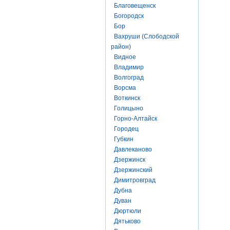
Благовещенск
Богородск
Бор
Вахруши (Слободской
район)
Видное
Владимир
Волгоград
Ворсма
Воткинск
Голицыно
Горно-Алтайск
Городец
Губкин
Давлеканово
Дзержинск
Дзержинский
Димитровград
Дубна
Дуван
Дюртюли
Дятьково