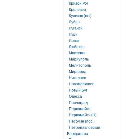
Кривой Рог
Кролевец
Куликов (пгт)
Лубны
Луганск
Луцк
Львов
Люботин
Макеевка
Мариуполь
Мелитополь
Миргород
Николаев
Новомосковск
Новый Буг
Одесса
Павлоград
Первомайск
Первомайск (Н)
Песочин (пос.)
Петропавловская
Борщаговка