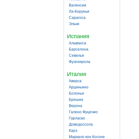
Валенсия
Ла-Корунья
Сарагоса
Эльче
Испания
Альманса
Барселона
Севилья
Фуэнхирола
Италия
Аверса
Арциньяно
Болонья
Брешиа
Верона
Галено Фуцечио
Гарласко
Домодоссола
Карэ
Маркало кон Косоне