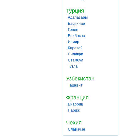
Турция
Адапазары
Баспинар
Гонен
Енибосна
Измир
Каратай
Силиври
Стамбул
Тузла
Узбекистан
Ташкент
Франция
Биарриц
Париж
Чехия
Славичин