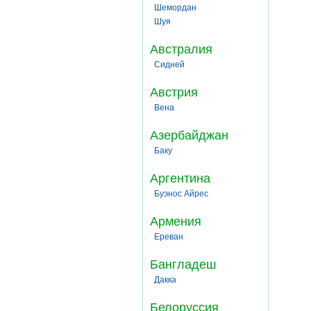
Шемордан
Шуя
Австралия
Сидней
Австрия
Вена
Азербайджан
Баку
Аргентина
Буэнос Айрес
Армения
Ереван
Бангладеш
Дакка
Белоруссия