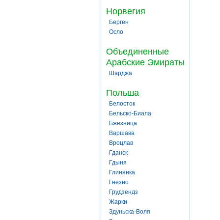
Норвегия
Берген
Осло
Объединенные
Арабские Эмираты
Шарджа
Польша
Белосток
Бельско-Биала
Бжезница
Варшава
Вроцлав
Гданск
Гдыня
Глинянка
Гнезно
Грудзендз
Жарки
Здуньска-Воля