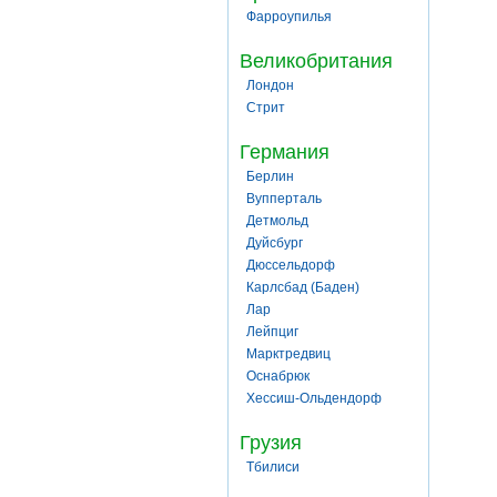
Фарроупилья
Великобритания
Лондон
Стрит
Германия
Берлин
Вупперталь
Детмольд
Дуйсбург
Дюссельдорф
Карлсбад (Баден)
Лар
Лейпциг
Марктредвиц
Оснабрюк
Хессиш-Ольдендорф
Грузия
Тбилиси