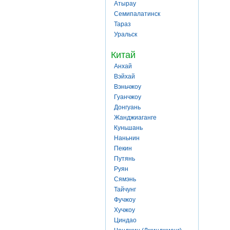
Атырау
Семипалатинск
Тараз
Уральск
Китай
Анхай
Вэйхай
Вэньчжоу
Гуанчжоу
Донгуань
Жанджиаганге
Куньшань
Наньнин
Пекин
Путянь
Руян
Сямэнь
Тайчунг
Фучжоу
Хучжоу
Циндао