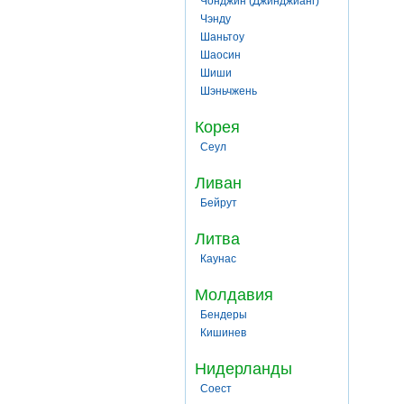
Чонджин (Джинджианг)
Чэнду
Шаньтоу
Шаосин
Шиши
Шэньчжень
Корея
Сеул
Ливан
Бейрут
Литва
Каунас
Молдавия
Бендеры
Кишинев
Нидерланды
Соест