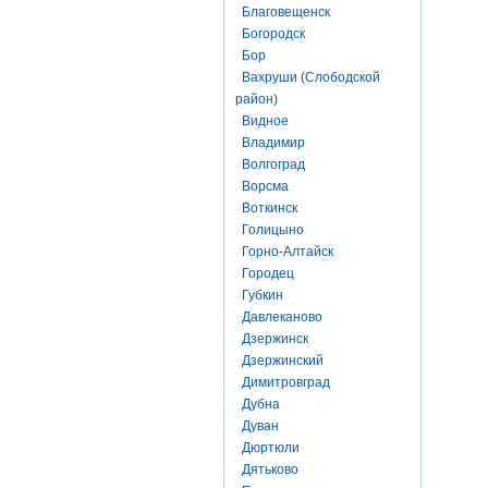
Благовещенск
Богородск
Бор
Вахруши (Слободской
район)
Видное
Владимир
Волгоград
Ворсма
Воткинск
Голицыно
Горно-Алтайск
Городец
Губкин
Давлеканово
Дзержинск
Дзержинский
Димитровград
Дубна
Дуван
Дюртюли
Дятьково