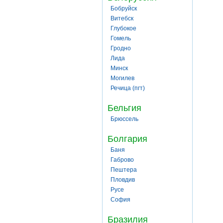
Бобруйск
Витебск
Глубокое
Гомель
Гродно
Лида
Минск
Могилев
Речица (пгт)
Бельгия
Брюссель
Болгария
Баня
Габрово
Пештера
Пловдив
Русе
София
Бразилия