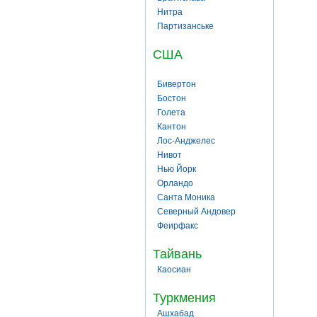
Нитра
Партизанське
США
Бивертон
Бостон
Голета
Кантон
Лос-Анджелес
Нивот
Нью Йорк
Орландо
Санта Моника
Северный Андовер
Феирфакс
Тайвань
Каосиан
Туркмения
Ашхабад