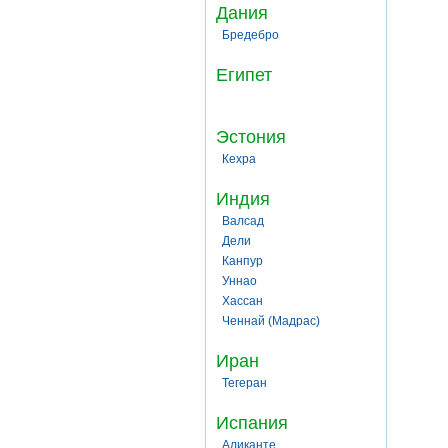
Дания
Бредебро
Египет
Эстония
Кехра
Индия
Валсад
Дели
Канпур
Уннао
Хассан
Ченнай (Мадрас)
Иран
Тегеран
Испания
Аликанте