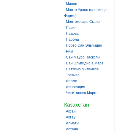
Милан
Монте Урано (провинция
Фермо)
Монтекосаро Скало
Павия
Падова
Парона
Порто Сан Эльпидио
Рим
Сан Мауро Пасколи
Сан Эльпидио а Маре
Сеттимо Миланезе
Тревизо
Фермо
Флоренция
Чивитанова Марке
Казахстан
Аксай
Актау
Алматы
Астана