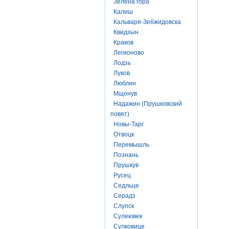
Зелена гора
Калиш
Кальваря-Зебжидовска
Квидзын
Краков
Легионово
Лодзь
Луков
Люблин
Мщонув
Надажин (Прушковский
повят)
Новы-Тарг
Отвоцк
Перемышль
Познань
Прушкув
Русец
Седльце
Серадз
Слупск
Сулеювек
Сулковице