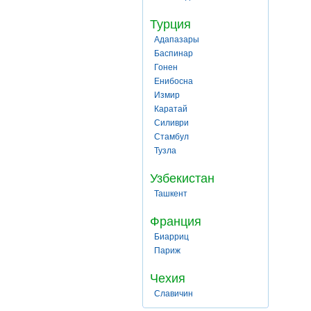
Турция
Адапазары
Баспинар
Гонен
Енибосна
Измир
Каратай
Силиври
Стамбул
Тузла
Узбекистан
Ташкент
Франция
Биарриц
Париж
Чехия
Славичин