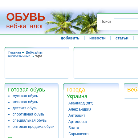
ОБУВЬ
Поиск
веб-каталог
добавить
|
новости
|
статьи
|
Главная
Веб-сайты
англоязычные
Уфа
Готовая обувь
Города
Веб
Украина
мужская обувь
женская обувь
Авангард (пгт)
детская обувь
Александрия
спортивная обувь
Антрацит
специальная обувь
Артемовск
оптовая продажа обуви
Балта
Барышевка