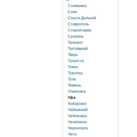
Соликамск
Сочи
Спасск Дальний
Ставрополь
Стерлитамак
Сызрань
Таганрог
Тахтамукай
Тверь
Тольятти
Томск
Торопец
Тула
Тюмень
Ульяновск
Уфа
Хабаровск
Чайковский
Чебоксары
Челябинск
Черногорск
Чита