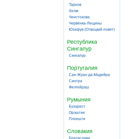
Тарнов
Хелм
Ченстохова
Червёнка-Лещины
Юзефув (Отвоцкий повят)
Республика
Сингапур
Сингапур
Португалия
Сан-Жуан-да-Мадейра
Синтра
Фелгейраш
Румыния
Бухарест
Орэштие
Плоешти
Словакия
Братислава