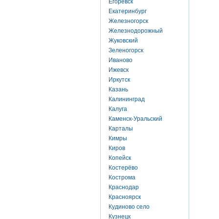
Егоревск
Екатеринбург
Железногорск
Железнодорожный
Жуковский
Зеленогорск
Иваново
Ижевск
Иркутск
Казань
Калининград
Калуга
Каменск-Уральский
Карталы
Кимры
Киров
Копейск
Костерёво
Кострома
Краснодар
Красноярск
Кудиново село
Кузнецк