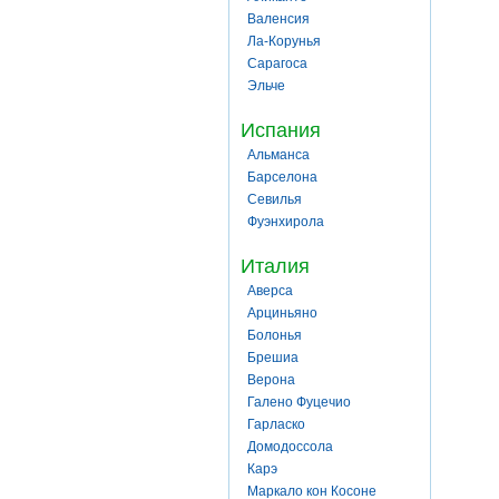
Валенсия
Ла-Корунья
Сарагоса
Эльче
Испания
Альманса
Барселона
Севилья
Фуэнхирола
Италия
Аверса
Арциньяно
Болонья
Брешиа
Верона
Галено Фуцечио
Гарласко
Домодоссола
Карэ
Маркало кон Косоне