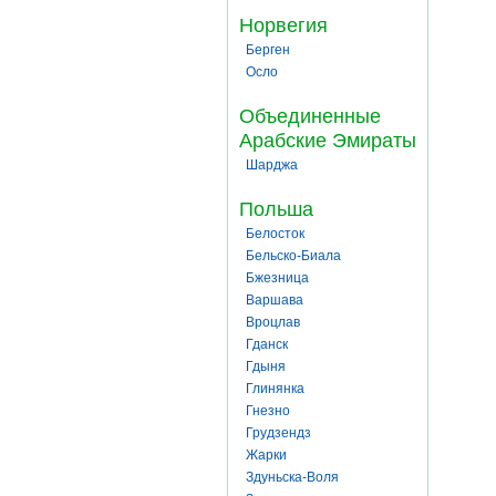
Норвегия
Берген
Осло
Объединенные
Арабские Эмираты
Шарджа
Польша
Белосток
Бельско-Биала
Бжезница
Варшава
Вроцлав
Гданск
Гдыня
Глинянка
Гнезно
Грудзендз
Жарки
Здуньска-Воля