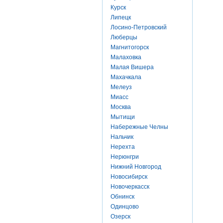
Курск
Липецк
Лосино-Петровский
Люберцы
Магнитогорск
Малаховка
Малая Вишера
Махачкала
Мелеуз
Миасс
Москва
Мытищи
Набережные Челны
Нальчик
Нерехта
Нерюнгри
Нижний Новгород
Новосибирск
Новочеркасск
Обнинск
Одинцово
Озерск