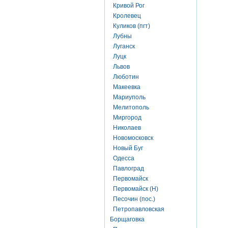
Кривой Рог
Кролевец
Куликов (пгт)
Лубны
Луганск
Луцк
Львов
Люботин
Макеевка
Мариуполь
Мелитополь
Миргород
Николаев
Новомосковск
Новый Буг
Одесса
Павлоград
Первомайск
Первомайск (Н)
Песочин (пос.)
Петропавловская
Борщаговка