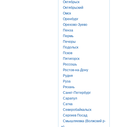
Октябрьск
Октябрьский
Омск
Оренбург
Орехово-Зуево
Пенза
Пермь
Печоры
Подольск
Псков
Пятигорск
Россошь
Ростов-на-Дону
Рудня
Руза
Рязань
Санкт-Петербург
Сарапул
Сатка
Северобайкальск
Сергиев Посад
Смышляевка (Волжский р-
н)