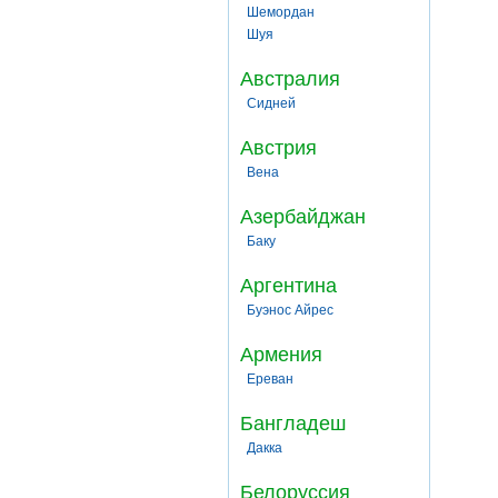
Шемордан
Шуя
Австралия
Сидней
Австрия
Вена
Азербайджан
Баку
Аргентина
Буэнос Айрес
Армения
Ереван
Бангладеш
Дакка
Белоруссия