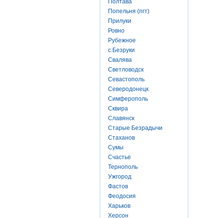
Полтава
Попельня (пгт)
Прилуки
Ровно
Рубежное
с.Безруки
Свалява
Светловодск
Севастополь
Северодонецк
Симферополь
Сквира
Славянск
Старые Безрадычи
Стаханов
Сумы
Счастье
Тернополь
Ужгород
Фастов
Феодосия
Харьков
Херсон