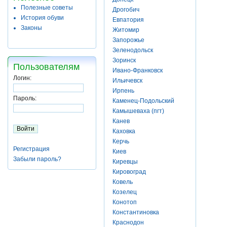
Полезные советы
Дрогобич
История обуви
Евпатория
Законы
Житомир
Запорожье
Зеленодольск
Зоринск
Пользователям
Ивано-Франковск
Логин:
Ильичевск
Ирпень
Пароль:
Каменец-Подольский
Камышеваха (пгт)
Канев
Каховка
Керчь
Регистрация
Киев
Забыли пароль?
Киревцы
Кировоград
Ковель
Козелец
Конотоп
Константиновка
Краснодон