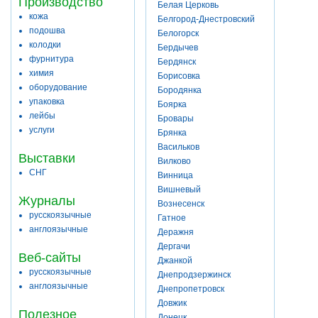
Производство
Белая Церковь
кожа
Белгород-Днестровский
подошва
Белогорск
колодки
Бердычев
фурнитура
Бердянск
химия
Борисовка
оборудование
Бородянка
упаковка
Боярка
лейбы
Бровары
услуги
Брянка
Васильков
Выставки
Вилково
СНГ
Винница
Вишневый
Журналы
Вознесенск
русскоязычные
Гатное
англоязычные
Деражня
Дергачи
Веб-сайты
Джанкой
русскоязычные
Днепродзержинск
англоязычные
Днепропетровск
Довжик
Полезное
Донецк