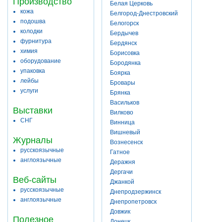
Производство
Белая Церковь
кожа
Белгород-Днестровский
подошва
Белогорск
колодки
Бердычев
фурнитура
Бердянск
химия
Борисовка
оборудование
Бородянка
упаковка
Боярка
лейбы
Бровары
услуги
Брянка
Васильков
Выставки
Вилково
СНГ
Винница
Вишневый
Журналы
Вознесенск
русскоязычные
Гатное
англоязычные
Деражня
Дергачи
Веб-сайты
Джанкой
русскоязычные
Днепродзержинск
англоязычные
Днепропетровск
Довжик
Полезное
Донецк