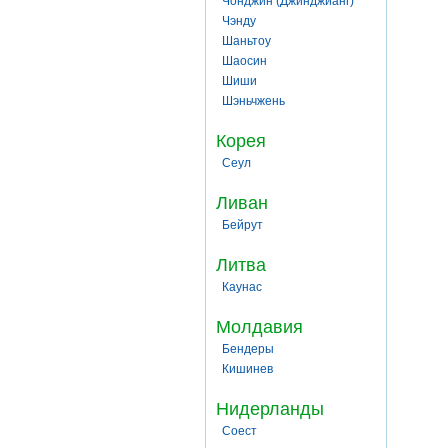
Чонджин (Джинджианг)
Чэнду
Шаньтоу
Шаосин
Шиши
Шэньчжень
Корея
Сеул
Ливан
Бейрут
Литва
Каунас
Молдавия
Бендеры
Кишинев
Нидерланды
Соест