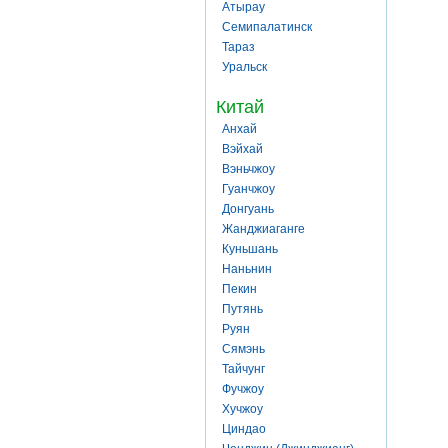
Атырау
Семипалатинск
Тараз
Уральск
Китай
Анхай
Вэйхай
Вэньчжоу
Гуанчжоу
Донгуань
Жанджиаганге
Куньшань
Наньнин
Пекин
Путянь
Руян
Сямэнь
Тайчунг
Фучжоу
Хучжоу
Циндао