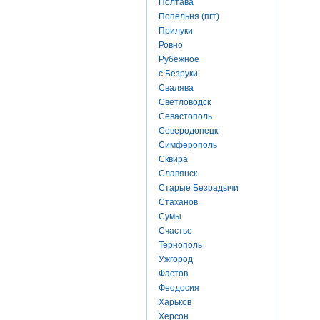
Полтава
Попельня (пгт)
Прилуки
Ровно
Рубежное
с.Безруки
Свалява
Светловодск
Севастополь
Северодонецк
Симферополь
Сквира
Славянск
Старые Безрадычи
Стаханов
Сумы
Счастье
Тернополь
Ужгород
Фастов
Феодосия
Харьков
Херсон