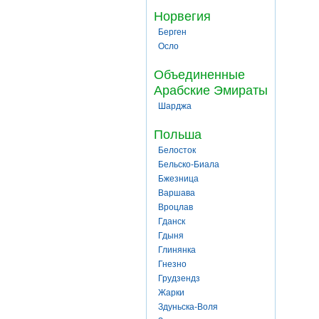
Норвегия
Берген
Осло
Объединенные
Арабские Эмираты
Шарджа
Польша
Белосток
Бельско-Биала
Бжезница
Варшава
Вроцлав
Гданск
Гдыня
Глинянка
Гнезно
Грудзендз
Жарки
Здуньска-Воля