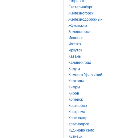
Егоревск
Екатеринбург
Железногорск
Железнодорожный
Жуковский
Зеленогорск
Иваново
Ижевск
Иркутск
Казань
Калининград
Калуга
Каменск-Уральский
Карталы
Кимры
Киров
Копейск
Костерёво
Кострома
Краснодар
Красноярск
Кудиново село
Кузнецк