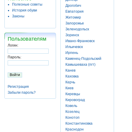
Полезные советы
Дрогобич
История обуви
Евпатория
Законы
Житомир
Запорожье
Зеленодольск
Зоринск
Пользователям
Ивано-Франковск
Логин:
Ильичевск
Ирпень
Пароль:
Каменец-Подольский
Камышеваха (пгт)
Канев
Каховка
Керчь
Регистрация
Киев
Забыли пароль?
Киревцы
Кировоград
Ковель
Козелец
Конотоп
Константиновка
Краснодон