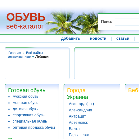
ОБУВЬ
Поиск
веб-каталог
добавить
|
новости
|
статьи
|
Главная
Веб-сайты
англоязычные
Лейпциг
Готовая обувь
Города
Веб
Украина
мужская обувь
женская обувь
Авангард (пгт)
детская обувь
Александрия
спортивная обувь
Антрацит
специальная обувь
Артемовск
оптовая продажа обуви
Балта
Барышевка