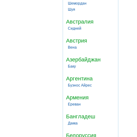
Шемордан
Шуя
Австралия
Сидней
Австрия
Вена
Азербайджан
Баку
Аргентина
Буэнос Айрес
Армения
Ереван
Бангладеш
Дакка
Белоруссия