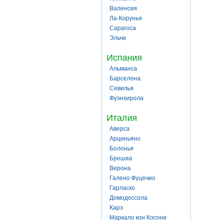
Валенсия
Ла-Корунья
Сарагоса
Эльче
Испания
Альманса
Барселона
Севилья
Фуэнхирола
Италия
Аверса
Арциньяно
Болонья
Брешиа
Верона
Галено Фуцечио
Гарласко
Домодоссола
Карэ
Маркало кон Косоне