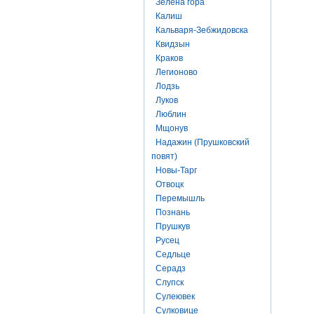
Зелена гора
Калиш
Кальваря-Зебжидовска
Квидзын
Краков
Легионово
Лодзь
Луков
Люблин
Мщонув
Надажин (Прушковский
повят)
Новы-Тарг
Отвоцк
Перемышль
Познань
Прушкув
Русец
Седльце
Серадз
Слупск
Сулеювек
Сулковице