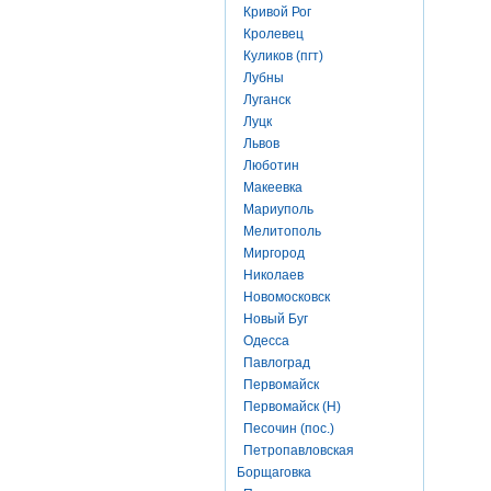
Кривой Рог
Кролевец
Куликов (пгт)
Лубны
Луганск
Луцк
Львов
Люботин
Макеевка
Мариуполь
Мелитополь
Миргород
Николаев
Новомосковск
Новый Буг
Одесса
Павлоград
Первомайск
Первомайск (Н)
Песочин (пос.)
Петропавловская
Борщаговка