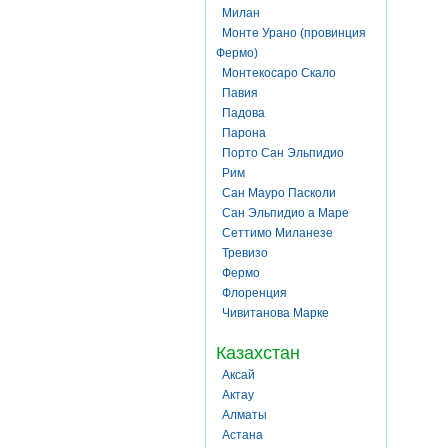
Милан
Монте Урано (провинция
Фермо)
Монтекосаро Скало
Павия
Падова
Парона
Порто Сан Эльпидио
Рим
Сан Мауро Пасколи
Сан Эльпидио а Маре
Сеттимо Миланезе
Тревизо
Фермо
Флоренция
Чивитанова Марке
Казахстан
Аксай
Актау
Алматы
Астана