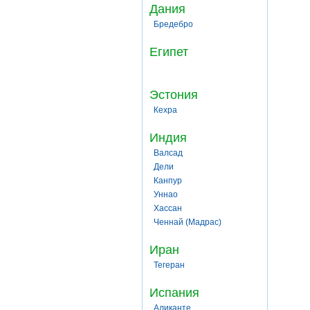
Дания
Бредебро
Египет
Эстония
Кехра
Индия
Валсад
Дели
Канпур
Уннао
Хассан
Ченнай (Мадрас)
Иран
Тегеран
Испания
Аликанте