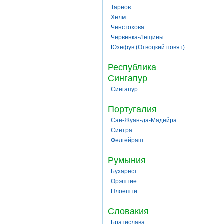
Тарнов
Хелм
Ченстохова
Червёнка-Лещины
Юзефув (Отвоцкий повят)
Республика
Сингапур
Сингапур
Португалия
Сан-Жуан-да-Мадейра
Синтра
Фелгейраш
Румыния
Бухарест
Орэштие
Плоешти
Словакия
Братислава