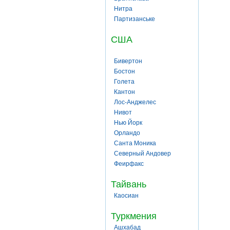
Нитра
Партизанське
США
Бивертон
Бостон
Голета
Кантон
Лос-Анджелес
Нивот
Нью Йорк
Орландо
Санта Моника
Северный Андовер
Феирфакс
Тайвань
Каосиан
Туркмения
Ашхабад