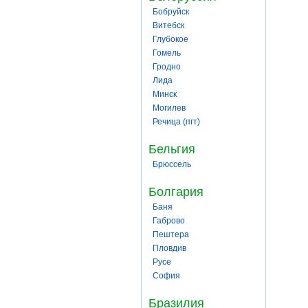
Бобруйск
Витебск
Глубокое
Гомель
Гродно
Лида
Минск
Могилев
Речица (пгт)
Бельгия
Брюссель
Болгария
Баня
Габрово
Пештера
Пловдив
Русе
София
Бразилия