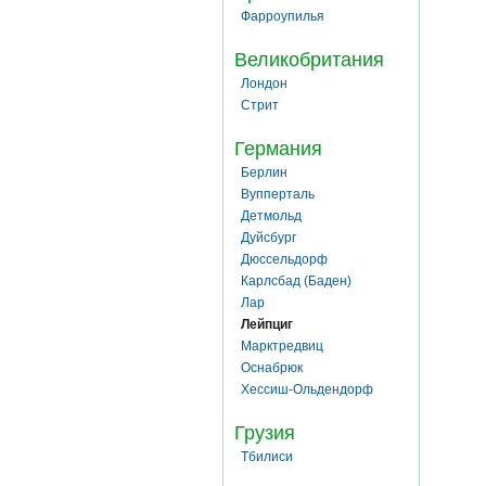
Фарроупилья
Великобритания
Лондон
Стрит
Германия
Берлин
Вупперталь
Детмольд
Дуйсбург
Дюссельдорф
Карлсбад (Баден)
Лар
Лейпциг
Марктредвиц
Оснабрюк
Хессиш-Ольдендорф
Грузия
Тбилиси