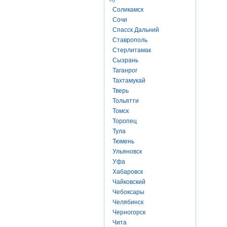
Соликамск
Сочи
Спасск Дальний
Ставрополь
Стерлитамак
Сызрань
Таганрог
Тахтамукай
Тверь
Тольятти
Томск
Торопец
Тула
Тюмень
Ульяновск
Уфа
Хабаровск
Чайковский
Чебоксары
Челябинск
Черногорск
Чита