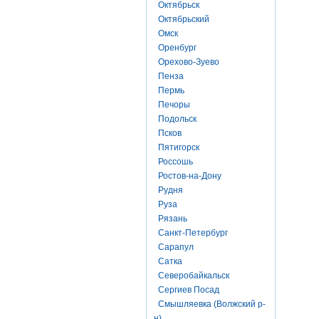
Октябрьск
Октябрьский
Омск
Оренбург
Орехово-Зуево
Пенза
Пермь
Печоры
Подольск
Псков
Пятигорск
Россошь
Ростов-на-Дону
Рудня
Руза
Рязань
Санкт-Петербург
Сарапул
Сатка
Северобайкальск
Сергиев Посад
Смышляевка (Волжский р-
н)