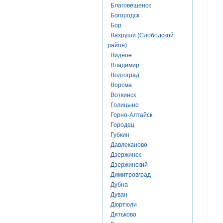
Благовещенск
Богородск
Бор
Вахруши (Слободской
район)
Видное
Владимир
Волгоград
Ворсма
Воткинск
Голицыно
Горно-Алтайск
Городец
Губкин
Давлеканово
Дзержинск
Дзержинский
Димитровград
Дубна
Дуван
Дюртюли
Дятьково