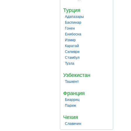
Турция
Адапазары
Баспинар
Гонен
Енибосна
Измир
Каратай
Силиври
Стамбул
Тузла
Узбекистан
Ташкент
Франция
Биарриц
Париж
Чехия
Славичин