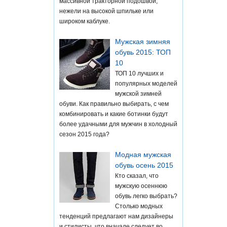
массивной тракторной подошвой,
нежели на высокой шпильке или
широком каблуке.
Мужская зимняя
обувь 2015: ТОП
10
ТОП 10 лучших и
популярных моделей
мужской зимней
обуви. Как правильно выбирать, с чем
комбинировать и какие ботинки будут
более удачными для мужчин в холодный
сезон 2015 года?
Модная мужская
обувь осень 2015
Кто сказал, что
мужскую осеннюю
обувь легко выбрать?
Столько модных
тенденций предлагают нам дизайнеры
и стилисты, что вначале следует во