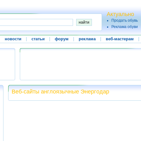
Актуально
Продать обувь
Реклама обуви
|
новости
|
статьи
|
форум
|
реклама
|
веб-мастерам
|
Веб-сайты англоязычные Энергодар