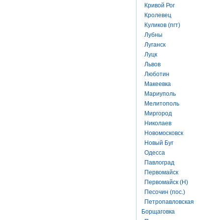
Кривой Рог
Кролевец
Куликов (пгт)
Лубны
Луганск
Луцк
Львов
Люботин
Макеевка
Мариуполь
Мелитополь
Миргород
Николаев
Новомосковск
Новый Буг
Одесса
Павлоград
Первомайск
Первомайск (Н)
Песочин (пос.)
Петропавловская
Борщаговка