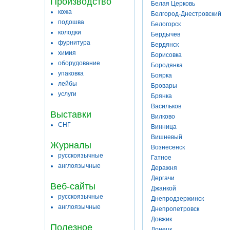
Производство
Белая Церковь
кожа
Белгород-Днестровский
подошва
Белогорск
колодки
Бердычев
фурнитура
Бердянск
химия
Борисовка
оборудование
Бородянка
упаковка
Боярка
лейбы
Бровары
услуги
Брянка
Васильков
Выставки
Вилково
СНГ
Винница
Вишневый
Журналы
Вознесенск
русскоязычные
Гатное
англоязычные
Деражня
Дергачи
Веб-сайты
Джанкой
русскоязычные
Днепродзержинск
англоязычные
Днепропетровск
Довжик
Полезное
Донецк