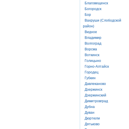
Благовещенск
Богородск
Бор
Вахруши (Слободской
район)
Видное
Владимир
Волгоград
Ворсма
Воткинск
Голицыно
Горно-Алтайск
Городец
Губкин
Давлеканово
Дзержинск
Дзержинский
Димитровград
Дубна
Дуван
Дюртюли
Дятьково