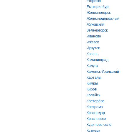
Егоревск
Екатеринбург
Железногорск
Железнодорожный
Жуковский
Зеленогорск
Иваново
Ижевск
Иркутск
Казань
Калининград
Калуга
Каменск-Уральский
Карталы
Кимры
Киров
Копейск
Костерёво
Кострома
Краснодар
Красноярск
Кудиново село
Кузнецк