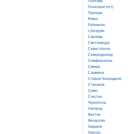
Полтава
Попельня (пгт)
Прилуки
Ровно
Рубежное
с.Безруки
Свалява
Светловодск
Севастополь
Северодонецк
Симферополь
Сквира
Славянск
Старые Безрадычи
Стаханов
Сумы
Счастье
Тернополь
Ужгород
Фастов
Феодосия
Харьков
Херсон