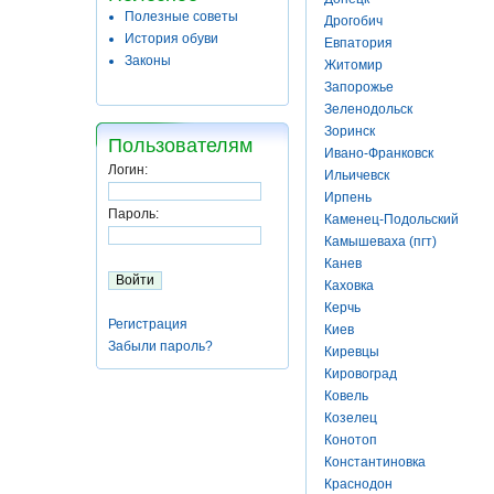
Полезные советы
Дрогобич
История обуви
Евпатория
Законы
Житомир
Запорожье
Зеленодольск
Зоринск
Пользователям
Ивано-Франковск
Логин:
Ильичевск
Ирпень
Пароль:
Каменец-Подольский
Камышеваха (пгт)
Канев
Каховка
Керчь
Регистрация
Киев
Забыли пароль?
Киревцы
Кировоград
Ковель
Козелец
Конотоп
Константиновка
Краснодон