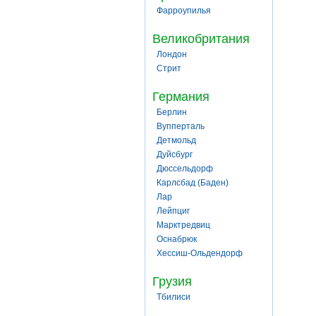
Фарроупилья
Великобритания
Лондон
Стрит
Германия
Берлин
Вупперталь
Детмольд
Дуйсбург
Дюссельдорф
Карлсбад (Баден)
Лар
Лейпциг
Марктредвиц
Оснабрюк
Хессиш-Ольдендорф
Грузия
Тбилиси