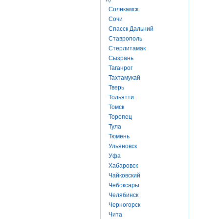
Соликамск
Сочи
Спасск Дальний
Ставрополь
Стерлитамак
Сызрань
Таганрог
Тахтамукай
Тверь
Тольятти
Томск
Торопец
Тула
Тюмень
Ульяновск
Уфа
Хабаровск
Чайковский
Чебоксары
Челябинск
Черногорск
Чита