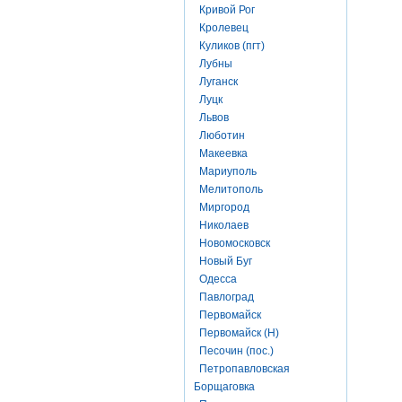
Кривой Рог
Кролевец
Куликов (пгт)
Лубны
Луганск
Луцк
Львов
Люботин
Макеевка
Мариуполь
Мелитополь
Миргород
Николаев
Новомосковск
Новый Буг
Одесса
Павлоград
Первомайск
Первомайск (Н)
Песочин (пос.)
Петропавловская
Борщаговка