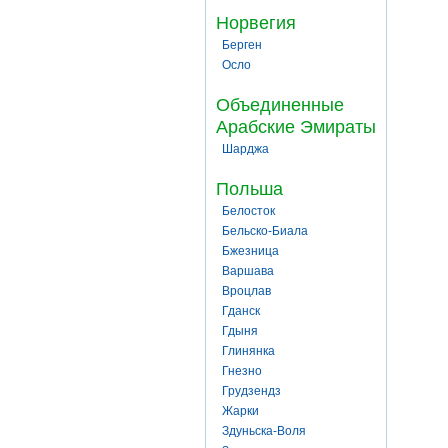
Норвегия
Берген
Осло
Объединенные
Арабские Эмираты
Шарджа
Польша
Белосток
Бельско-Биала
Бжезница
Варшава
Вроцлав
Гданск
Гдыня
Глинянка
Гнезно
Грудзендз
Жарки
Здуньска-Воля