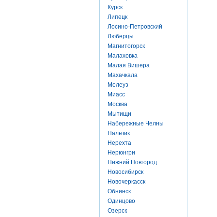
Курск
Липецк
Лосино-Петровский
Люберцы
Магнитогорск
Малаховка
Малая Вишера
Махачкала
Мелеуз
Миасс
Москва
Мытищи
Набережные Челны
Нальчик
Нерехта
Нерюнгри
Нижний Новгород
Новосибирск
Новочеркасск
Обнинск
Одинцово
Озерск