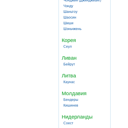
Чонджин (Джинджианг)
Чэнду
Шаньтоу
Шаосин
Шиши
Шэньчжень
Корея
Сеул
Ливан
Бейрут
Литва
Каунас
Молдавия
Бендеры
Кишинев
Нидерланды
Соест