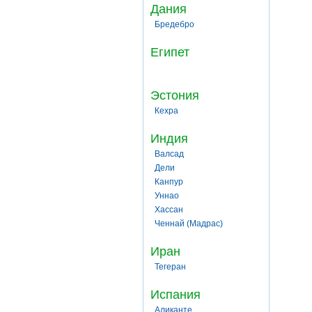
Дания
Бредебро
Египет
Эстония
Кехра
Индия
Валсад
Дели
Канпур
Уннао
Хассан
Ченнай (Мадрас)
Иран
Тегеран
Испания
Аликанте