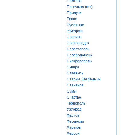
Полтава
Попельня (пгт)
Прилуки
Ровно
Рубежное
с.Безруки
Свалява
Светловодск
Севастополь
Северодонецк
Симферополь
Сквира
Славянск
Старые Безрадычи
Стаханов
Сумы
Счастье
Тернополь
Ужгород
Фастов
Феодосия
Харьков
Херсон