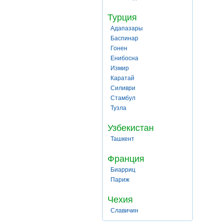
Турция
Адапазары
Баспинар
Гонен
Енибосна
Измир
Каратай
Силиври
Стамбул
Тузла
Узбекистан
Ташкент
Франция
Биарриц
Париж
Чехия
Славичин