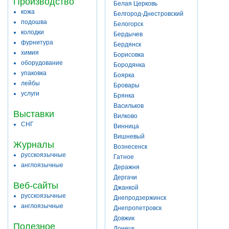
Производство
Белая Церковь
кожа
Белгород-Днестровский
подошва
Белогорск
колодки
Бердычев
фурнитура
Бердянск
химия
Борисовка
оборудование
Бородянка
упаковка
Боярка
лейбы
Бровары
услуги
Брянка
Васильков
Выставки
Вилково
СНГ
Винница
Вишневый
Журналы
Вознесенск
русскоязычные
Гатное
англоязычные
Деражня
Дергачи
Веб-сайты
Джанкой
русскоязычные
Днепродзержинск
англоязычные
Днепропетровск
Довжик
Полезное
Донецк