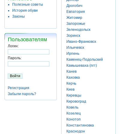
Полезные советы
Дрогобич
История обуви
Евпатория
Законы
Житомир
Запорожье
Зеленодольск
Зоринск
Пользователям
Ивано-Франковск
Логин:
Ильичевск
Ирпень
Пароль:
Каменец-Подольский
Камышеваха (пгт)
Канев
Каховка
Керчь
Регистрация
Киев
Забыли пароль?
Киревцы
Кировоград
Ковель
Козелец
Конотоп
Константиновка
Краснодон