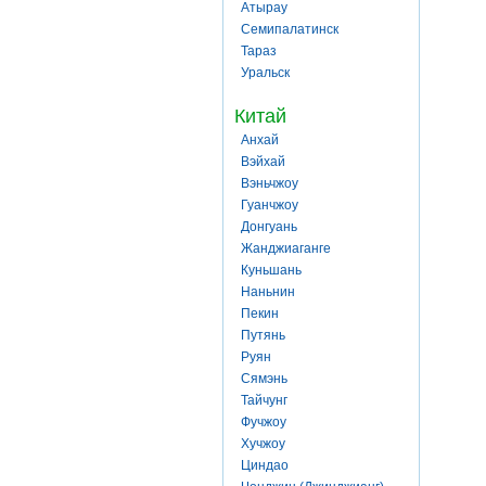
Атырау
Семипалатинск
Тараз
Уральск
Китай
Анхай
Вэйхай
Вэньчжоу
Гуанчжоу
Донгуань
Жанджиаганге
Куньшань
Наньнин
Пекин
Путянь
Руян
Сямэнь
Тайчунг
Фучжоу
Хучжоу
Циндао