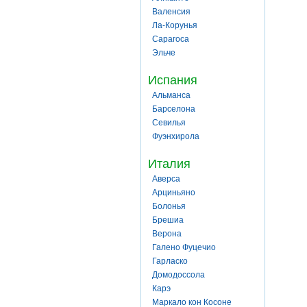
Валенсия
Ла-Корунья
Сарагоса
Эльче
Испания
Альманса
Барселона
Севилья
Фуэнхирола
Италия
Аверса
Арциньяно
Болонья
Брешиа
Верона
Галено Фуцечио
Гарласко
Домодоссола
Карэ
Маркало кон Косоне