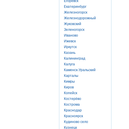
Егоревск
Екатеринбург
Железногорск
Железнодорожный
Жуковский
Зеленогорск
Иваново
Ижевск
Иркутск
Казань
Калининград
Калуга
Каменск-Уральский
Карталы
Кимры
Киров
Копейск
Костерёво
Кострома
Краснодар
Красноярск
Кудиново село
Кузнецк