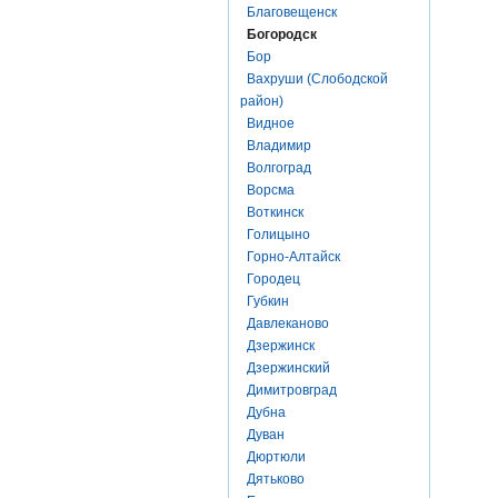
Благовещенск
Богородск
Бор
Вахруши (Слободской
район)
Видное
Владимир
Волгоград
Ворсма
Воткинск
Голицыно
Горно-Алтайск
Городец
Губкин
Давлеканово
Дзержинск
Дзержинский
Димитровград
Дубна
Дуван
Дюртюли
Дятьково