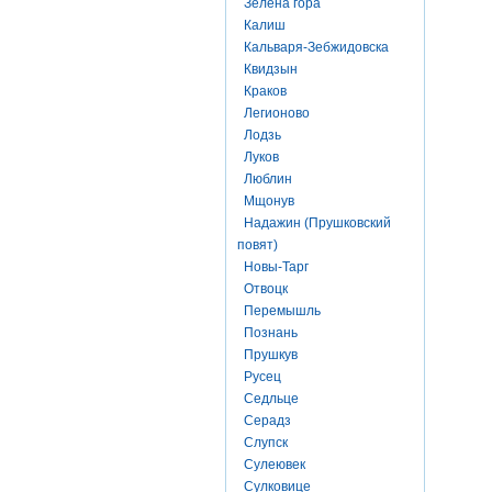
Зелена гора
Калиш
Кальваря-Зебжидовска
Квидзын
Краков
Легионово
Лодзь
Луков
Люблин
Мщонув
Надажин (Прушковский
повят)
Новы-Тарг
Отвоцк
Перемышль
Познань
Прушкув
Русец
Седльце
Серадз
Слупск
Сулеювек
Сулковице