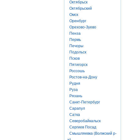
Октябрьск
Октябрьский
Омск
Оренбург
Орехово-Зуево
Пенза
Пермь
Печоры
Подольск
Псков
Пятигорск
Россошь
Ростов-на-Дону
Рудня
Руза
Рязань
Санкт-Петербург
Сарапул
Сатка
Северобайкальск
Сергиев Посад
Смышляевка (Волжский р-
н)