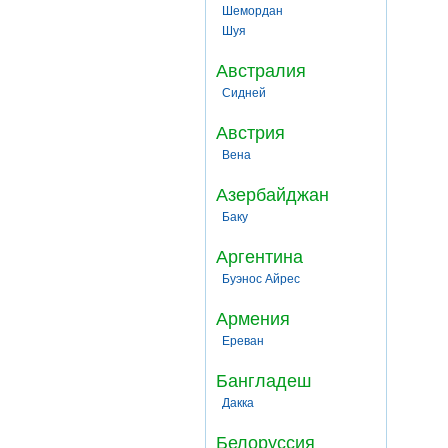
Шемордан
Шуя
Австралия
Сидней
Австрия
Вена
Азербайджан
Баку
Аргентина
Буэнос Айрес
Армения
Ереван
Бангладеш
Дакка
Белоруссия