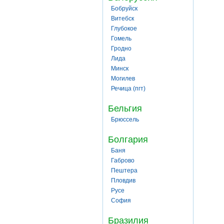
Бобруйск
Витебск
Глубокое
Гомель
Гродно
Лида
Минск
Могилев
Речица (пгт)
Бельгия
Брюссель
Болгария
Баня
Габрово
Пештера
Пловдив
Русе
София
Бразилия