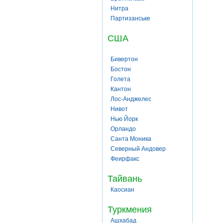
Нитра
Партизанське
США
Бивертон
Бостон
Голета
Кантон
Лос-Анджелес
Нивот
Нью Йорк
Орландо
Санта Моника
Северный Андовер
Феирфакс
Тайвань
Каосиан
Туркмения
Ашхабад