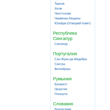
Тарнов
Хелм
Ченстохова
Червёнка-Лещины
Юзефув (Отвоцкий повят)
Республика
Сингапур
Сингапур
Португалия
Сан-Жуан-да-Мадейра
Синтра
Фелгейраш
Румыния
Бухарест
Орэштие
Плоешти
Словакия
Братислава