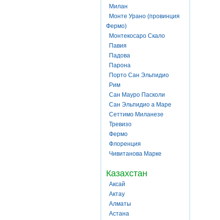
Милан
Монте Урано (провинция
Фермо)
Монтекосаро Скало
Павия
Падова
Парона
Порто Сан Эльпидио
Рим
Сан Мауро Пасколи
Сан Эльпидио а Маре
Сеттимо Миланезе
Тревизо
Фермо
Флоренция
Чивитанова Марке
Казахстан
Аксай
Актау
Алматы
Астана