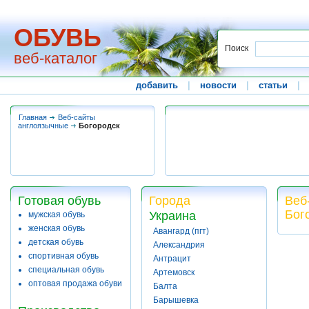
ОБУВЬ
Поиск
веб-каталог
добавить
|
новости
|
статьи
|
Главная
Веб-сайты
англоязычные
Богородск
Готовая обувь
Города
Веб
Бог
Украина
мужская обувь
женская обувь
Авангард (пгт)
детская обувь
Александрия
спортивная обувь
Антрацит
специальная обувь
Артемовск
оптовая продажа обуви
Балта
Барышевка