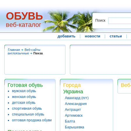
ОБУВЬ
Поиск
веб-каталог
добавить
|
новости
|
статьи
|
Главная
Веб-сайты
англоязычные
Пенза
Готовая обувь
Города
Веб
Украина
мужская обувь
женская обувь
Авангард (пгт)
детская обувь
Александрия
спортивная обувь
Антрацит
специальная обувь
Артемовск
оптовая продажа обуви
Балта
Барышевка