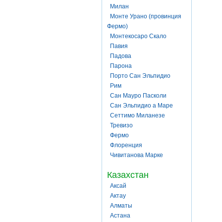
Милан
Монте Урано (провинция
Фермо)
Монтекосаро Скало
Павия
Падова
Парона
Порто Сан Эльпидио
Рим
Сан Мауро Пасколи
Сан Эльпидио а Маре
Сеттимо Миланезе
Тревизо
Фермо
Флоренция
Чивитанова Марке
Казахстан
Аксай
Актау
Алматы
Астана