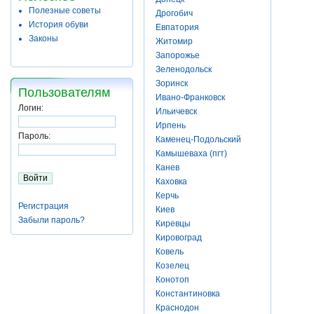
Полезные советы
Дрогобич
История обуви
Евпатория
Законы
Житомир
Запорожье
Зеленодольск
Зоринск
Пользователям
Ивано-Франковск
Логин:
Ильичевск
Ирпень
Пароль:
Каменец-Подольский
Камышеваха (пгт)
Канев
Каховка
Керчь
Регистрация
Киев
Забыли пароль?
Киревцы
Кировоград
Ковель
Козелец
Конотоп
Константиновка
Краснодон