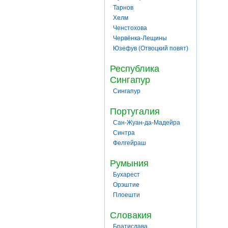
Тарнов
Хелм
Ченстохова
Червёнка-Лещины
Юзефув (Отвоцкий повят)
Республика
Сингапур
Сингапур
Португалия
Сан-Жуан-да-Мадейра
Синтра
Фелгейраш
Румыния
Бухарест
Орэштие
Плоешти
Словакия
Братислава