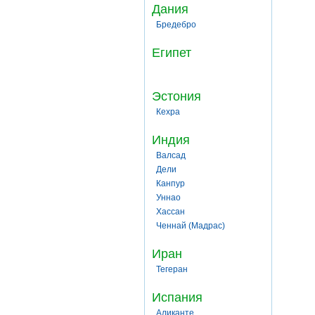
Дания
Бредебро
Египет
Эстония
Кехра
Индия
Валсад
Дели
Канпур
Уннао
Хассан
Ченнай (Мадрас)
Иран
Тегеран
Испания
Аликанте