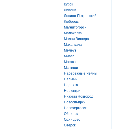
Курск
Липецк
Лосино-Петровский
Люберцы
Магнитогорск
Малаховка
Малая Вишера
Махачкала
Мелеуз
Миасс
Москва
Мытищи
Набережные Челны
Нальчик
Нерехта
Нерюнгри
Нижний Новгород
Новосибирск
Новочеркасск
Обнинск
Одинцово
Озерск