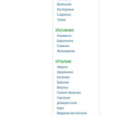
Валенсия
Ла-Корунья
Сарагоса
Эльче
Испания
Альманса
Барселона
Севилья
Фуэнхирола
Италия
Аверса
Арциньяно
Болонья
Брешиа
Верона
Галено Фуцечио
Гарласко
Домодоссола
Карэ
Маркало кон Косоне