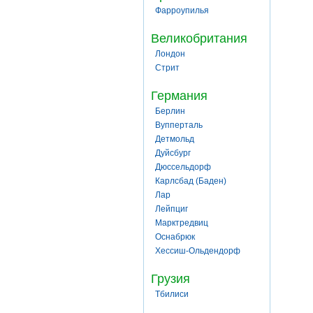
Фарроупилья
Великобритания
Лондон
Стрит
Германия
Берлин
Вупперталь
Детмольд
Дуйсбург
Дюссельдорф
Карлсбад (Баден)
Лар
Лейпциг
Марктредвиц
Оснабрюк
Хессиш-Ольдендорф
Грузия
Тбилиси