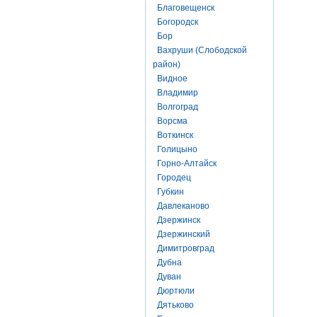
Благовещенск
Богородск
Бор
Вахруши (Слободской
район)
Видное
Владимир
Волгоград
Ворсма
Воткинск
Голицыно
Горно-Алтайск
Городец
Губкин
Давлеканово
Дзержинск
Дзержинский
Димитровград
Дубна
Дуван
Дюртюли
Дятьково