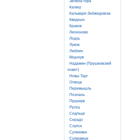
Зелена гора
Калиш
Кальваря-Зебжидовска
Квидзын
Краков
Легионово
Лодзь
Луков
Люблин
Мщонув
Надажин (Прушковский
повят)
Новы-Тарг
Отвоцк
Перемышль
Познань
Прушкув
Русец
Седльце
Серадз
Слупск
Сулеювек
Сулковице