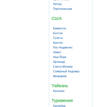
Нитра
Партизанське
США
Бивертон
Бостон
Голета
Кантон
Лос-Анджелес
Нивот
Нью Йорк
Орландо
Санта Моника
Северный Андовер
Феирфакс
Тайвань
Каосиан
Туркмения
Ашхабад