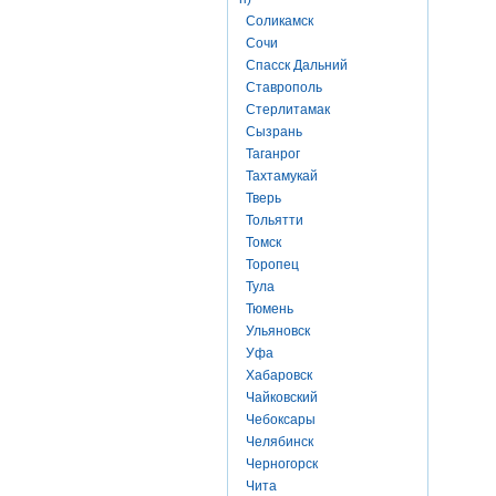
Соликамск
Сочи
Спасск Дальний
Ставрополь
Стерлитамак
Сызрань
Таганрог
Тахтамукай
Тверь
Тольятти
Томск
Торопец
Тула
Тюмень
Ульяновск
Уфа
Хабаровск
Чайковский
Чебоксары
Челябинск
Черногорск
Чита