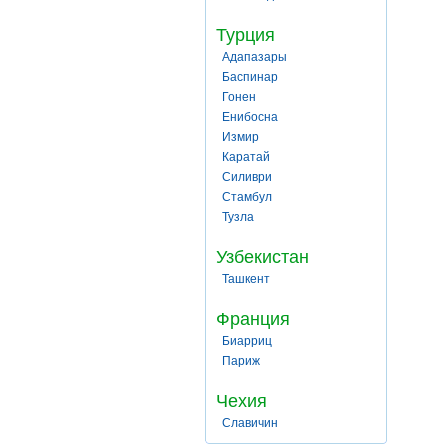
Турция
Адапазары
Баспинар
Гонен
Енибосна
Измир
Каратай
Силиври
Стамбул
Тузла
Узбекистан
Ташкент
Франция
Биарриц
Париж
Чехия
Славичин