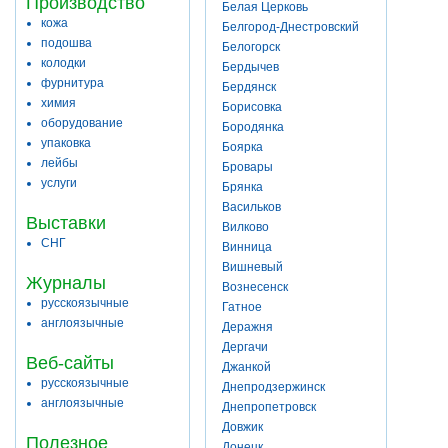
Производство
Белая Церковь
кожа
Белгород-Днестровский
подошва
Белогорск
колодки
Бердычев
фурнитура
Бердянск
химия
Борисовка
оборудование
Бородянка
упаковка
Боярка
лейбы
Бровары
услуги
Брянка
Васильков
Выставки
Вилково
СНГ
Винница
Вишневый
Журналы
Вознесенск
русскоязычные
Гатное
англоязычные
Деражня
Дергачи
Веб-сайты
Джанкой
русскоязычные
Днепродзержинск
англоязычные
Днепропетровск
Довжик
Полезное
Донецк