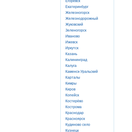
Егоревск
Екатеринбург
Железногорск
Железнодорожный
Жуковский
Зеленогорск
Иваново
Ижевск
Иркутск
Казань
Калининград
Калуга
Каменск-Уральский
Карталы
Кимры
Киров
Копейск
Костерёво
Кострома
Краснодар
Красноярск
Кудиново село
Кузнецк