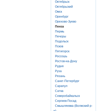
Октябрьск
Октябрьский
Омск
Оренбург
Орехово-Зуево
Пенза
Пермь
Печоры
Подольск
Псков
Пятигорск
Россошь
Ростов-на-Дону
Рудня
Руза
Рязань
Санкт-Петербург
Сарапул
Сатка
Северобайкальск
Сергиев Посад
Смышляевка (Волжский р-
н)