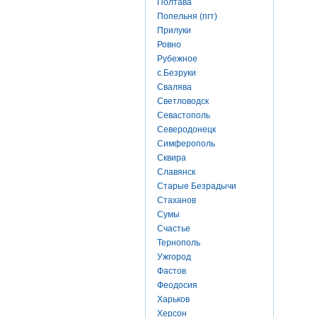
Полтава
Попельня (пгт)
Прилуки
Ровно
Рубежное
с.Безруки
Свалява
Светловодск
Севастополь
Северодонецк
Симферополь
Сквира
Славянск
Старые Безрадычи
Стаханов
Сумы
Счастье
Тернополь
Ужгород
Фастов
Феодосия
Харьков
Херсон