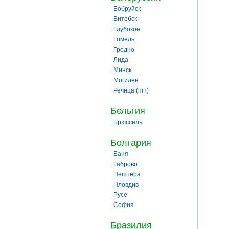
Бобруйск
Витебск
Глубокое
Гомель
Гродно
Лида
Минск
Могилев
Речица (пгт)
Бельгия
Брюссель
Болгария
Баня
Габрово
Пештера
Пловдив
Русе
София
Бразилия