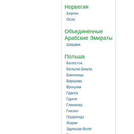
Норвегия
Берген
Осло
Объединенные
Арабские Эмираты
Шарджа
Польша
Белосток
Бельско-Биала
Бжезница
Варшава
Вроцлав
Гданск
Гдыня
Глинянка
Гнезно
Грудзендз
Жарки
Здуньска-Воля