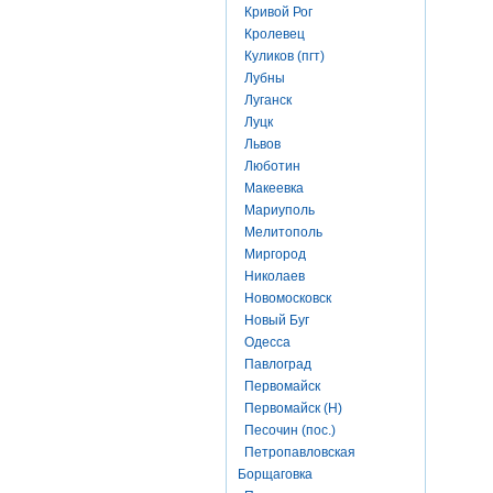
Кривой Рог
Кролевец
Куликов (пгт)
Лубны
Луганск
Луцк
Львов
Люботин
Макеевка
Мариуполь
Мелитополь
Миргород
Николаев
Новомосковск
Новый Буг
Одесса
Павлоград
Первомайск
Первомайск (Н)
Песочин (пос.)
Петропавловская
Борщаговка