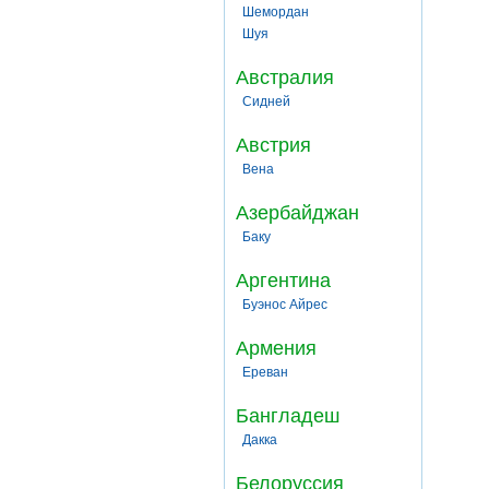
Шемордан
Шуя
Австралия
Сидней
Австрия
Вена
Азербайджан
Баку
Аргентина
Буэнос Айрес
Армения
Ереван
Бангладеш
Дакка
Белоруссия