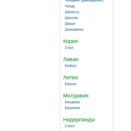
Чонджин (Джинджианг)
Чэнду
Шаньтоу
Шаосин
Шиши
Шэньчжень
Корея
Сеул
Ливан
Бейрут
Литва
Каунас
Молдавия
Бендеры
Кишинев
Нидерланды
Соест