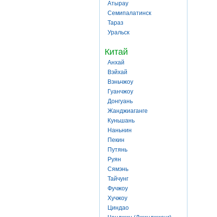
Атырау
Семипалатинск
Тараз
Уральск
Китай
Анхай
Вэйхай
Вэньчжоу
Гуанчжоу
Донгуань
Жанджиаганге
Куньшань
Наньнин
Пекин
Путянь
Руян
Сямэнь
Тайчунг
Фучжоу
Хучжоу
Циндао