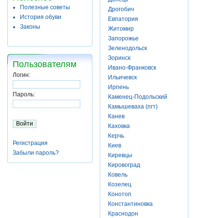
Полезные советы
Дрогобич
История обуви
Евпатория
Законы
Житомир
Запорожье
Зеленодольск
Зоринск
Пользователям
Ивано-Франковск
Логин:
Ильичевск
Ирпень
Пароль:
Каменец-Подольский
Камышеваха (пгт)
Канев
Каховка
Керчь
Регистрация
Киев
Забыли пароль?
Киревцы
Кировоград
Ковель
Козелец
Конотоп
Константиновка
Краснодон