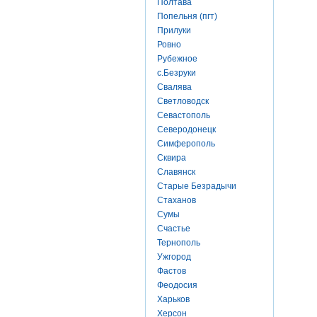
Полтава
Попельня (пгт)
Прилуки
Ровно
Рубежное
с.Безруки
Свалява
Светловодск
Севастополь
Северодонецк
Симферополь
Сквира
Славянск
Старые Безрадычи
Стаханов
Сумы
Счастье
Тернополь
Ужгород
Фастов
Феодосия
Харьков
Херсон