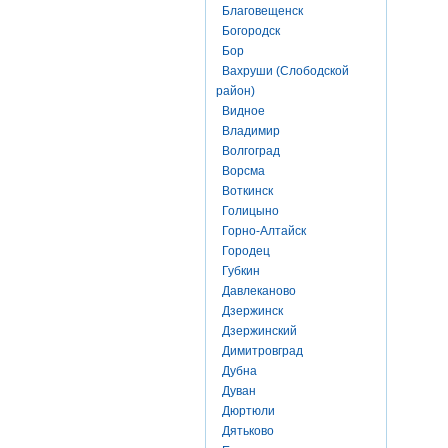
Благовещенск
Богородск
Бор
Вахруши (Слободской
район)
Видное
Владимир
Волгоград
Ворсма
Воткинск
Голицыно
Горно-Алтайск
Городец
Губкин
Давлеканово
Дзержинск
Дзержинский
Димитровград
Дубна
Дуван
Дюртюли
Дятьково