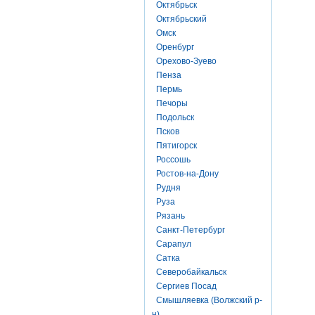
Октябрьск
Октябрьский
Омск
Оренбург
Орехово-Зуево
Пенза
Пермь
Печоры
Подольск
Псков
Пятигорск
Россошь
Ростов-на-Дону
Рудня
Руза
Рязань
Санкт-Петербург
Сарапул
Сатка
Северобайкальск
Сергиев Посад
Смышляевка (Волжский р-
н)