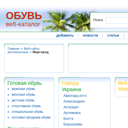
ОБУВЬ
Поиск
веб-каталог
добавить
|
новости
|
статьи
|
Главная
Веб-сайты
англоязычные
Миргород
Готовая обувь
Города
Веб
Мир
Украина
мужская обувь
женская обувь
Авангард (пгт)
детская обувь
Александрия
спортивная обувь
Антрацит
специальная обувь
Артемовск
оптовая продажа обуви
Балта
Барышевка