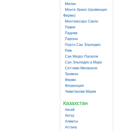
Милан
Монте Урано (провинция
Фермо)
Монтекосаро Скало
Павия
Падова
Парона
Порто Сан Эльпидио
Рим
Сан Мауро Пасколи
Сан Эльпидио а Маре
Сеттимо Миланезе
Тревизо
Фермо
Флоренция
Чивитанова Марке
Казахстан
Аксай
Актау
Алматы
Астана