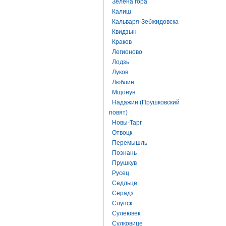
Зелена гора
Калиш
Кальваря-Зебжидовска
Квидзын
Краков
Легионово
Лодзь
Луков
Люблин
Мщонув
Надажин (Прушковский
повят)
Новы-Тарг
Отвоцк
Перемышль
Познань
Прушкув
Русец
Седльце
Серадз
Слупск
Сулеювек
Сулковице