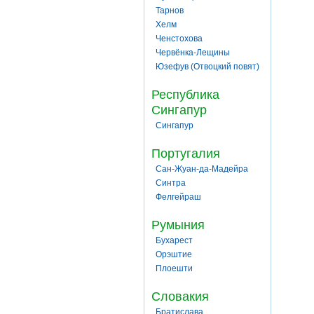
Тарнов
Хелм
Ченстохова
Червёнка-Лещины
Юзефув (Отвоцкий повят)
Республика
Сингапур
Сингапур
Португалия
Сан-Жуан-да-Мадейра
Синтра
Фелгейраш
Румыния
Бухарест
Орэштие
Плоешти
Словакия
Братислава