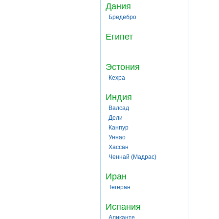
Дания
Бредебро
Египет
Эстония
Кехра
Индия
Валсад
Дели
Канпур
Уннао
Хассан
Ченнай (Мадрас)
Иран
Тегеран
Испания
Аликанте