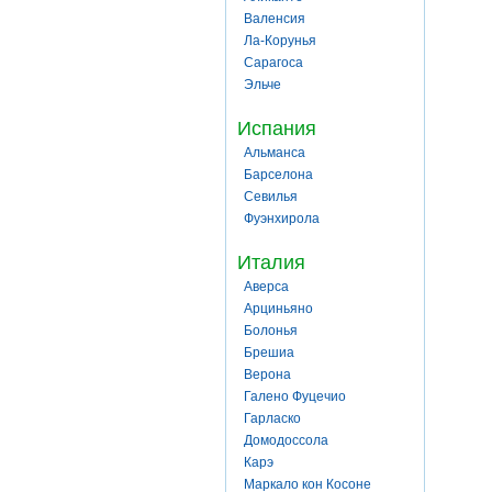
Валенсия
Ла-Корунья
Сарагоса
Эльче
Испания
Альманса
Барселона
Севилья
Фуэнхирола
Италия
Аверса
Арциньяно
Болонья
Брешиа
Верона
Галено Фуцечио
Гарласко
Домодоссола
Карэ
Маркало кон Косоне