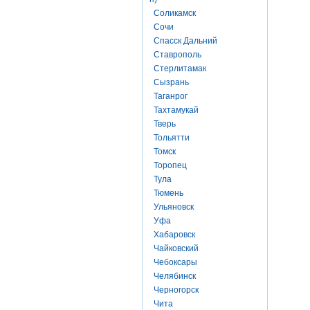
Соликамск
Сочи
Спасск Дальний
Ставрополь
Стерлитамак
Сызрань
Таганрог
Тахтамукай
Тверь
Тольятти
Томск
Торопец
Тула
Тюмень
Ульяновск
Уфа
Хабаровск
Чайковский
Чебоксары
Челябинск
Черногорск
Чита