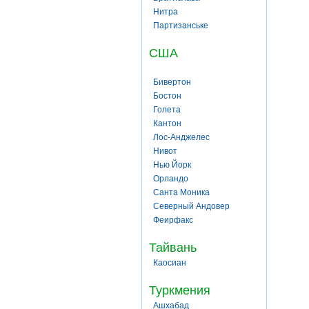
Нитра
Партизанське
США
Бивертон
Бостон
Голета
Кантон
Лос-Анджелес
Нивот
Нью Йорк
Орландо
Санта Моника
Северный Андовер
Феирфакс
Тайвань
Каосиан
Туркмения
Ашхабад