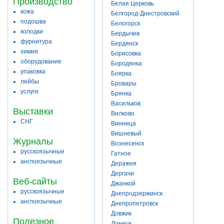
Производство
Белая Церковь
кожа
Белгород-Днестровский
подошва
Белогорск
колодки
Бердычев
фурнитура
Бердянск
химия
Борисовка
оборудование
Бородянка
упаковка
Боярка
лейбы
Бровары
услуги
Брянка
Васильков
Выставки
Вилково
СНГ
Винница
Вишневый
Журналы
Вознесенск
русскоязычные
Гатное
англоязычные
Деражня
Дергачи
Веб-сайты
Джанкой
русскоязычные
Днепродзержинск
англоязычные
Днепропетровск
Довжик
Полезное
Донецк