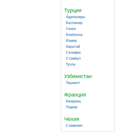
Турция
Адапазары
Баспинар
Гонен
Енибосна
Измир
Каратай
Силиври
Стамбул
Тузла
Узбекистан
Ташкент
Франция
Биарриц
Париж
Чехия
Славичин