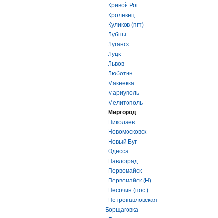
Кривой Рог
Кролевец
Куликов (пгт)
Лубны
Луганск
Луцк
Львов
Люботин
Макеевка
Мариуполь
Мелитополь
Миргород
Николаев
Новомосковск
Новый Буг
Одесса
Павлоград
Первомайск
Первомайск (Н)
Песочин (пос.)
Петропавловская
Борщаговка