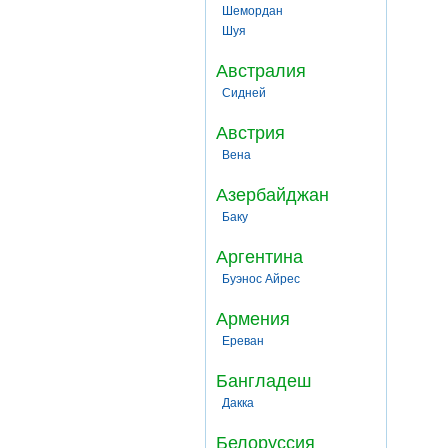
Шемордан
Шуя
Австралия
Сидней
Австрия
Вена
Азербайджан
Баку
Аргентина
Буэнос Айрес
Армения
Ереван
Бангладеш
Дакка
Белоруссия