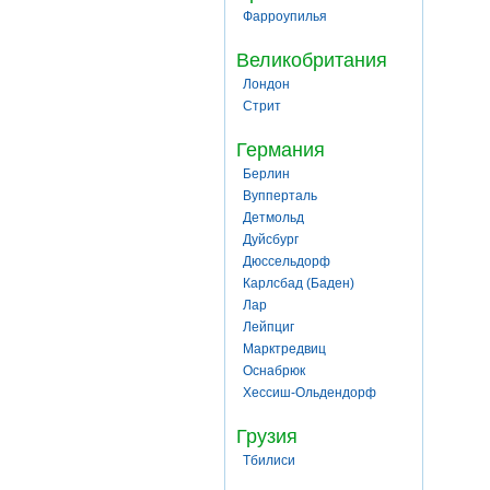
Фарроупилья
Великобритания
Лондон
Стрит
Германия
Берлин
Вупперталь
Детмольд
Дуйсбург
Дюссельдорф
Карлсбад (Баден)
Лар
Лейпциг
Марктредвиц
Оснабрюк
Хессиш-Ольдендорф
Грузия
Тбилиси