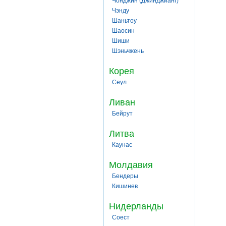
Чонджин (Джинджианг)
Чэнду
Шаньтоу
Шаосин
Шиши
Шэньчжень
Корея
Сеул
Ливан
Бейрут
Литва
Каунас
Молдавия
Бендеры
Кишинев
Нидерланды
Соест