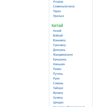
Атырау
Семипалатинск
Тараз
Уральск
Китай
Анхай
Вэйхай
Вэньчжоу
Гуанчжоу
Донгуань
Жанджиаганге
Куньшань
Наньнин
Пекин
Путянь
Руян
Сямэнь
Тайчунг
Фучжоу
Хучжоу
Циндао