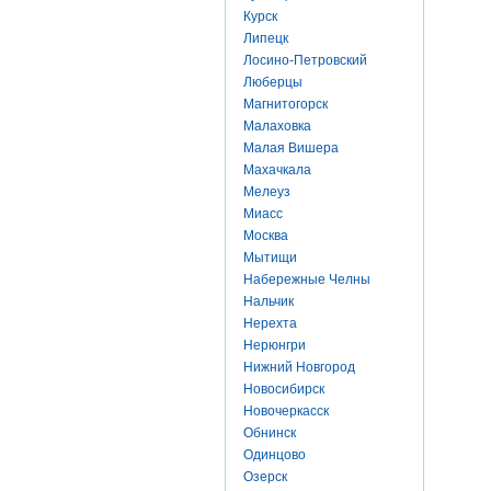
Курск
Липецк
Лосино-Петровский
Люберцы
Магнитогорск
Малаховка
Малая Вишера
Махачкала
Мелеуз
Миасс
Москва
Мытищи
Набережные Челны
Нальчик
Нерехта
Нерюнгри
Нижний Новгород
Новосибирск
Новочеркасск
Обнинск
Одинцово
Озерск