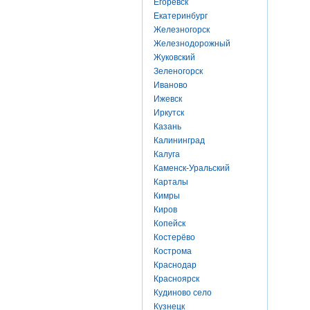
Егоревск
Екатеринбург
Железногорск
Железнодорожный
Жуковский
Зеленогорск
Иваново
Ижевск
Иркутск
Казань
Калининград
Калуга
Каменск-Уральский
Карталы
Кимры
Киров
Копейск
Костерёво
Кострома
Краснодар
Красноярск
Кудиново село
Кузнецк