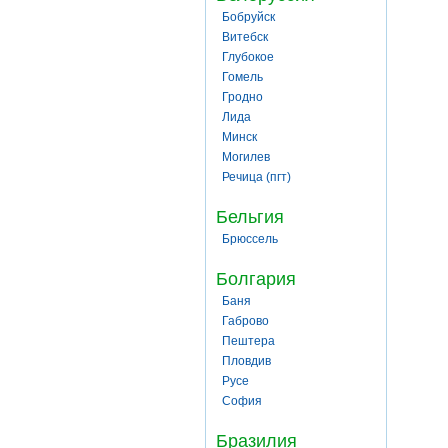
Бобруйск
Витебск
Глубокое
Гомель
Гродно
Лида
Минск
Могилев
Речица (пгт)
Бельгия
Брюссель
Болгария
Баня
Габрово
Пештера
Пловдив
Русе
София
Бразилия