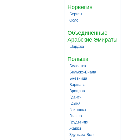
Норвегия
Берген
Осло
Объединенные
Арабские Эмираты
Шарджа
Польша
Белосток
Бельско-Биала
Бжезница
Варшава
Вроцлав
Гданск
Гдыня
Глинянка
Гнезно
Грудзендз
Жарки
Здуньска-Воля