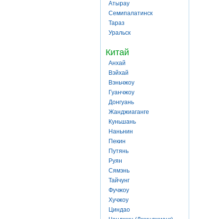
Атырау
Семипалатинск
Тараз
Уральск
Китай
Анхай
Вэйхай
Вэньчжоу
Гуанчжоу
Донгуань
Жанджиаганге
Куньшань
Наньнин
Пекин
Путянь
Руян
Сямэнь
Тайчунг
Фучжоу
Хучжоу
Циндао