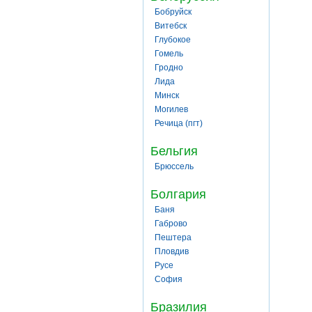
Бобруйск
Витебск
Глубокое
Гомель
Гродно
Лида
Минск
Могилев
Речица (пгт)
Бельгия
Брюссель
Болгария
Баня
Габрово
Пештера
Пловдив
Русе
София
Бразилия