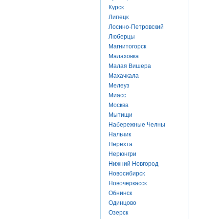
Курск
Липецк
Лосино-Петровский
Люберцы
Магнитогорск
Малаховка
Малая Вишера
Махачкала
Мелеуз
Миасс
Москва
Мытищи
Набережные Челны
Нальчик
Нерехта
Нерюнгри
Нижний Новгород
Новосибирск
Новочеркасск
Обнинск
Одинцово
Озерск