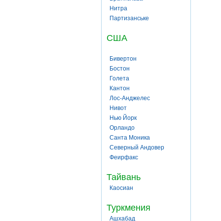
Нитра
Партизанське
США
Бивертон
Бостон
Голета
Кантон
Лос-Анджелес
Нивот
Нью Йорк
Орландо
Санта Моника
Северный Андовер
Феирфакс
Тайвань
Каосиан
Туркмения
Ашхабад