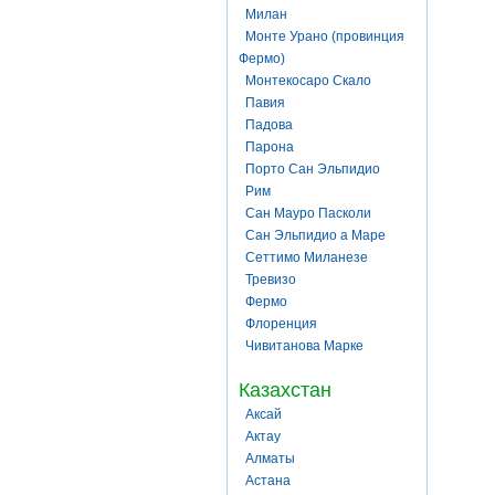
Милан
Монте Урано (провинция
Фермо)
Монтекосаро Скало
Павия
Падова
Парона
Порто Сан Эльпидио
Рим
Сан Мауро Пасколи
Сан Эльпидио а Маре
Сеттимо Миланезе
Тревизо
Фермо
Флоренция
Чивитанова Марке
Казахстан
Аксай
Актау
Алматы
Астана