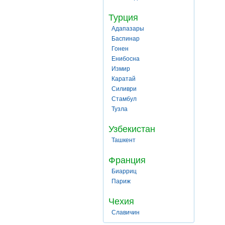
Турция
Адапазары
Баспинар
Гонен
Енибосна
Измир
Каратай
Силиври
Стамбул
Тузла
Узбекистан
Ташкент
Франция
Биарриц
Париж
Чехия
Славичин