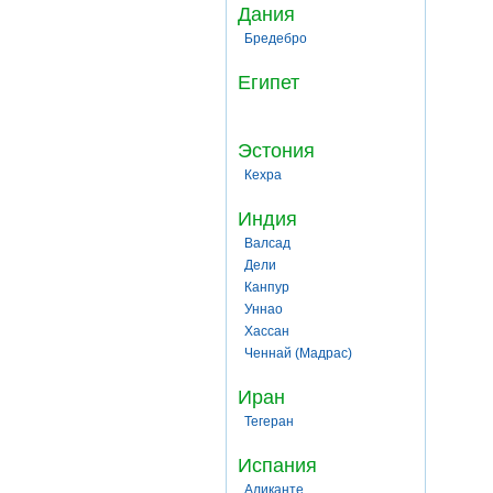
Дания
Бредебро
Египет
Эстония
Кехра
Индия
Валсад
Дели
Канпур
Уннао
Хассан
Ченнай (Мадрас)
Иран
Тегеран
Испания
Аликанте