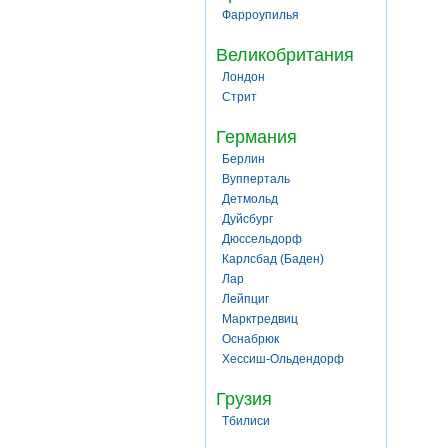
Фарроупилья
Великобритания
Лондон
Стрит
Германия
Берлин
Вупперталь
Детмольд
Дуйсбург
Дюссельдорф
Карлсбад (Баден)
Лар
Лейпциг
Марктредвиц
Оснабрюк
Хессиш-Ольдендорф
Грузия
Тбилиси