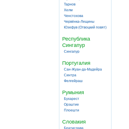
Тарнов
Хелм
Ченстохова
Червёнка-Лещины
Юзефув (Отвоцкий повят)
Республика
Сингапур
Сингапур
Португалия
Сан-Жуан-да-Мадейра
Синтра
Фелгейраш
Румыния
Бухарест
Орэштие
Плоешти
Словакия
Братислава