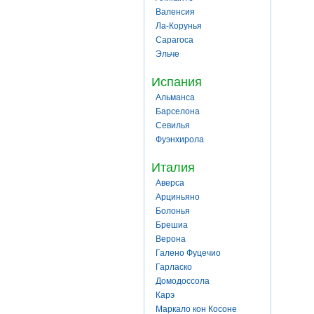
Валенсия
Ла-Корунья
Сарагоса
Эльче
Испания
Альманса
Барселона
Севилья
Фуэнхирола
Италия
Аверса
Арциньяно
Болонья
Брешиа
Верона
Галено Фуцечио
Гарласко
Домодоссола
Карэ
Маркало кон Косоне