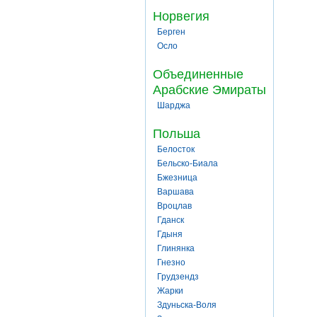
Норвегия
Берген
Осло
Объединенные
Арабские Эмираты
Шарджа
Польша
Белосток
Бельско-Биала
Бжезница
Варшава
Вроцлав
Гданск
Гдыня
Глинянка
Гнезно
Грудзендз
Жарки
Здуньска-Воля