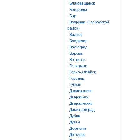
Благовещенск
Богородск
Бор
Вахруши (Слободской
район)
Видное
Владимир
Волгоград
Ворсма
Воткинск
Голицыно
Горно-Алтайск
Городец
Губкин
Давлеканово
Дзержинск
Дзержинский
Димитровград
Дубна
Дуван
Дюртюли
Дятьково