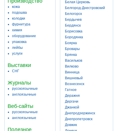
Производство
Белая Церковь
кожа
Белгород-Днестровский
подошва
Белогорск
колодки
Бердычев
фурнитура
Бердянск
химия
Борисовка
оборудование
Бородянка
упаковка
Боярка
лейбы
Бровары
услуги
Брянка
Васильков
Выставки
Вилково
СНГ
Винница
Вишневый
Журналы
Вознесенск
русскоязычные
Гатное
англоязычные
Деражня
Дергачи
Веб-сайты
Джанкой
русскоязычные
Днепродзержинск
англоязычные
Днепропетровск
Довжик
Полезное
Донецк