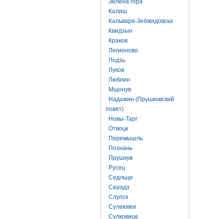
Зелена гора
Калиш
Кальваря-Зебжидовска
Квидзын
Краков
Легионово
Лодзь
Луков
Люблин
Мщонув
Надажин (Прушковский
повят)
Новы-Тарг
Отвоцк
Перемышль
Познань
Прушкув
Русец
Седльце
Серадз
Слупск
Сулеювек
Сулковице