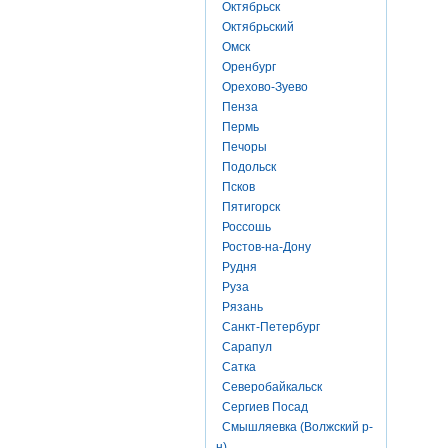
Октябрьск
Октябрьский
Омск
Оренбург
Орехово-Зуево
Пенза
Пермь
Печоры
Подольск
Псков
Пятигорск
Россошь
Ростов-на-Дону
Рудня
Руза
Рязань
Санкт-Петербург
Сарапул
Сатка
Северобайкальск
Сергиев Посад
Смышляевка (Волжский р-
н)