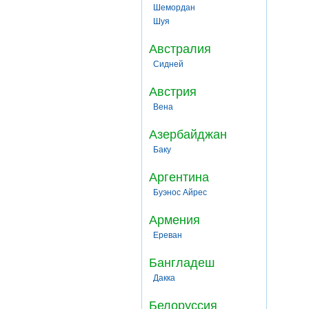
Шемордан
Шуя
Австралия
Сидней
Австрия
Вена
Азербайджан
Баку
Аргентина
Буэнос Айрес
Армения
Ереван
Бангладеш
Дакка
Белоруссия