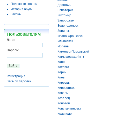
Полезные советы
Дрогобич
История обуви
Евпатория
Законы
Житомир
Запорожье
Зеленодольск
Зоринск
Пользователям
Ивано-Франковск
Логин:
Ильичевск
Ирпень
Пароль:
Каменец-Подольский
Камышеваха (пгт)
Канев
Каховка
Керчь
Регистрация
Киев
Забыли пароль?
Киревцы
Кировоград
Ковель
Козелец
Конотоп
Константиновка
Краснодон