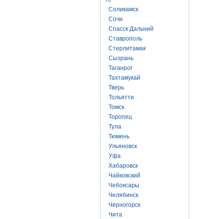
Соликамск
Сочи
Спасск Дальний
Ставрополь
Стерлитамак
Сызрань
Таганрог
Тахтамукай
Тверь
Тольятти
Томск
Торопец
Тула
Тюмень
Ульяновск
Уфа
Хабаровск
Чайковский
Чебоксары
Челябинск
Черногорск
Чита