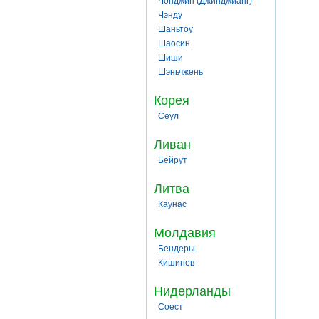
Чонджин (Джинджианг)
Чэнду
Шаньтоу
Шаосин
Шиши
Шэньчжень
Корея
Сеул
Ливан
Бейрут
Литва
Каунас
Молдавия
Бендеры
Кишинев
Нидерланды
Соест