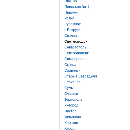
Полтава
Попельня (пгт)
Прилуки
Ровно
Рубежное
с.Безруки
Свалява
Светловодск
Севастополь
Северодонецк
Симферополь
Сквира
Славянск
Старые Безрадычи
Стаханов
Сумы
Счастье
Тернополь
Ужгород
Фастов
Феодосия
Харьков
Херсон