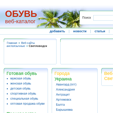
ОБУВЬ
Поиск
веб-каталог
добавить
|
новости
|
статьи
|
Главная
Веб-сайты
англоязычные
Светловодск
Готовая обувь
Города
Веб
Све
Украина
мужская обувь
женская обувь
Авангард (пгт)
детская обувь
Александрия
спортивная обувь
Антрацит
специальная обувь
Артемовск
оптовая продажа обуви
Балта
Барышевка