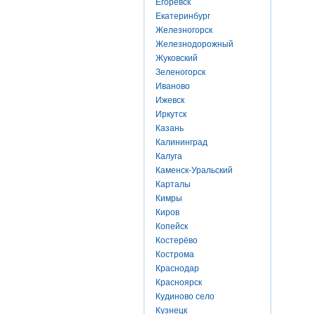
Егоревск
Екатеринбург
Железногорск
Железнодорожный
Жуковский
Зеленогорск
Иваново
Ижевск
Иркутск
Казань
Калининград
Калуга
Каменск-Уральский
Карталы
Кимры
Киров
Копейск
Костерёво
Кострома
Краснодар
Красноярск
Кудиново село
Кузнецк