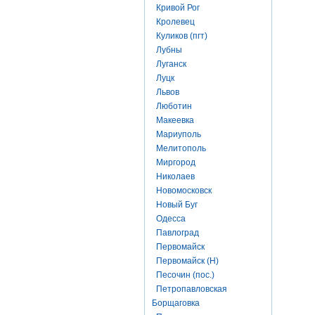
Кривой Рог
Кролевец
Куликов (пгт)
Лубны
Луганск
Луцк
Львов
Люботин
Макеевка
Мариуполь
Мелитополь
Миргород
Николаев
Новомосковск
Новый Буг
Одесса
Павлоград
Первомайск
Первомайск (Н)
Песочин (пос.)
Петропавловская
Борщаговка