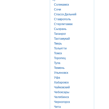
Соликамск
Сочи
Спасск Дальний
Ставрополь
Стерлитамак
Сызрань
Таганрог
Тахтамукай
Тверь
Тольятти
Томск
Торопец
Тула
Тюмень
Ульяновск
Уфа
Хабаровск
Чайковский
Чебоксары
Челябинск
Черногорск
Чита