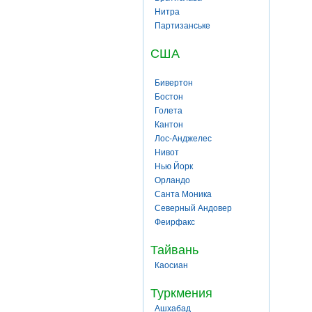
Нитра
Партизанське
США
Бивертон
Бостон
Голета
Кантон
Лос-Анджелес
Нивот
Нью Йорк
Орландо
Санта Моника
Северный Андовер
Феирфакс
Тайвань
Каосиан
Туркмения
Ашхабад