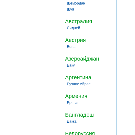
Шемордан
Шуя
Австралия
Сидней
Австрия
Вена
Азербайджан
Баку
Аргентина
Буэнос Айрес
Армения
Ереван
Бангладеш
Дакка
Белоруссия