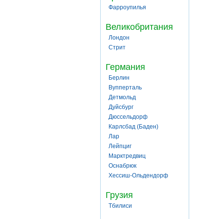
Фарроупилья
Великобритания
Лондон
Стрит
Германия
Берлин
Вупперталь
Детмольд
Дуйсбург
Дюссельдорф
Карлсбад (Баден)
Лар
Лейпциг
Марктредвиц
Оснабрюк
Хессиш-Ольдендорф
Грузия
Тбилиси