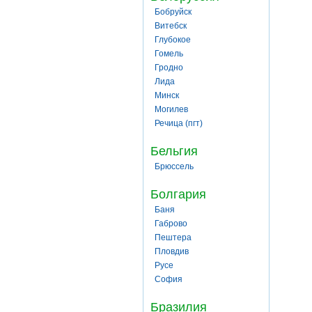
Бобруйск
Витебск
Глубокое
Гомель
Гродно
Лида
Минск
Могилев
Речица (пгт)
Бельгия
Брюссель
Болгария
Баня
Габрово
Пештера
Пловдив
Русе
София
Бразилия