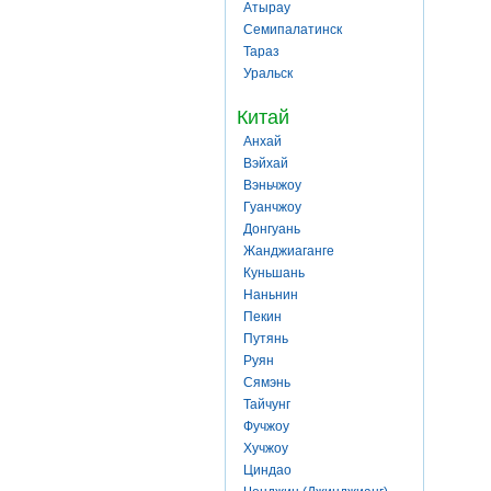
Атырау
Семипалатинск
Тараз
Уральск
Китай
Анхай
Вэйхай
Вэньчжоу
Гуанчжоу
Донгуань
Жанджиаганге
Куньшань
Наньнин
Пекин
Путянь
Руян
Сямэнь
Тайчунг
Фучжоу
Хучжоу
Циндао