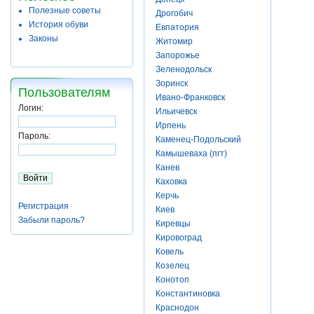
Полезные советы
Дрогобич
История обуви
Евпатория
Законы
Житомир
Запорожье
Зеленодольск
Зоринск
Пользователям
Ивано-Франковск
Логин:
Ильичевск
Ирпень
Пароль:
Каменец-Подольский
Камышеваха (пгт)
Канев
Каховка
Керчь
Регистрация
Киев
Забыли пароль?
Киревцы
Кировоград
Ковель
Козелец
Конотоп
Константиновка
Краснодон