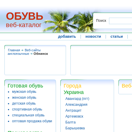
ОБУВЬ
Поиск
веб-каталог
добавить
|
новости
|
статьи
|
Главная
Веб-сайты
англоязычные
Обнинск
Готовая обувь
Города
Веб
Украина
мужская обувь
женская обувь
Авангард (пгт)
детская обувь
Александрия
спортивная обувь
Антрацит
специальная обувь
Артемовск
оптовая продажа обуви
Балта
Барышевка