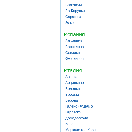
Валенсия
Ла-Корунья
Сарагоса
Эльче
Испания
Альманса
Барселона
Севилья
Фуэнхирола
Италия
Аверса
Арциньяно
Болонья
Брешиа
Верона
Галено Фуцечио
Гарласко
Домодоссола
Карэ
Маркало кон Косоне