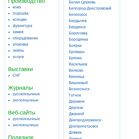
Производство
Белая Церковь
кожа
Белгород-Днестровский
подошва
Белогорск
колодки
Бердычев
фурнитура
Бердянск
химия
Борисовка
оборудование
Бородянка
упаковка
Боярка
лейбы
Бровары
услуги
Брянка
Васильков
Выставки
Вилково
СНГ
Винница
Вишневый
Журналы
Вознесенск
русскоязычные
Гатное
англоязычные
Деражня
Дергачи
Веб-сайты
Джанкой
русскоязычные
Днепродзержинск
англоязычные
Днепропетровск
Довжик
Полезное
Донецк