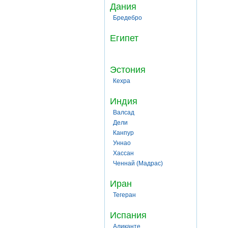
Дания
Бредебро
Египет
Эстония
Кехра
Индия
Валсад
Дели
Канпур
Уннао
Хассан
Ченнай (Мадрас)
Иран
Тегеран
Испания
Аликанте