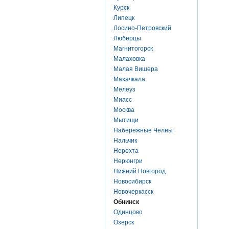
Курск
Липецк
Лосино-Петровский
Люберцы
Магнитогорск
Малаховка
Малая Вишера
Махачкала
Мелеуз
Миасс
Москва
Мытищи
Набережные Челны
Нальчик
Нерехта
Нерюнгри
Нижний Новгород
Новосибирск
Новочеркасск
Обнинск
Одинцово
Озерск