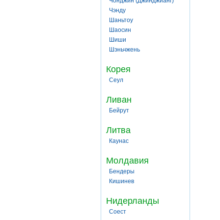
Чонджин (Джинджианг)
Чэнду
Шаньтоу
Шаосин
Шиши
Шэньчжень
Корея
Сеул
Ливан
Бейрут
Литва
Каунас
Молдавия
Бендеры
Кишинев
Нидерланды
Соест