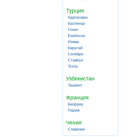
Турция
Адапазары
Баспинар
Гонен
Енибосна
Измир
Каратай
Силиври
Стамбул
Тузла
Узбекистан
Ташкент
Франция
Биарриц
Париж
Чехия
Славичин