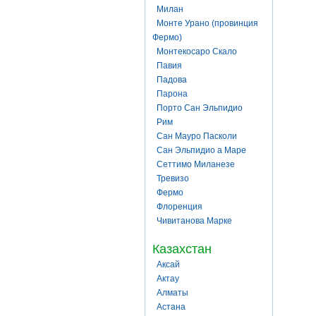
Милан
Монте Урано (провинция
Фермо)
Монтекосаро Скало
Павия
Падова
Парона
Порто Сан Эльпидио
Рим
Сан Мауро Пасколи
Сан Эльпидио а Маре
Сеттимо Миланезе
Тревизо
Фермо
Флоренция
Чивитанова Марке
Казахстан
Аксай
Актау
Алматы
Астана