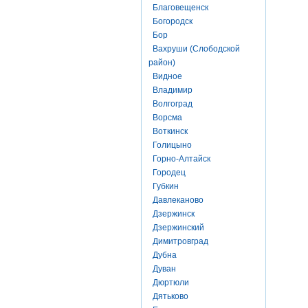
Благовещенск
Богородск
Бор
Вахруши (Слободской
район)
Видное
Владимир
Волгоград
Ворсма
Воткинск
Голицыно
Горно-Алтайск
Городец
Губкин
Давлеканово
Дзержинск
Дзержинский
Димитровград
Дубна
Дуван
Дюртюли
Дятьково