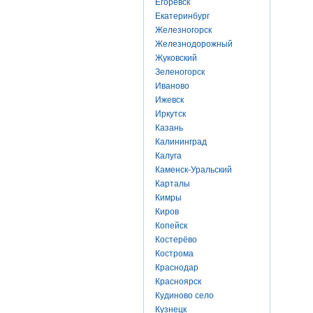
Егоревск
Екатеринбург
Железногорск
Железнодорожный
Жуковский
Зеленогорск
Иваново
Ижевск
Иркутск
Казань
Калининград
Калуга
Каменск-Уральский
Карталы
Кимры
Киров
Копейск
Костерёво
Кострома
Краснодар
Красноярск
Кудиново село
Кузнецк