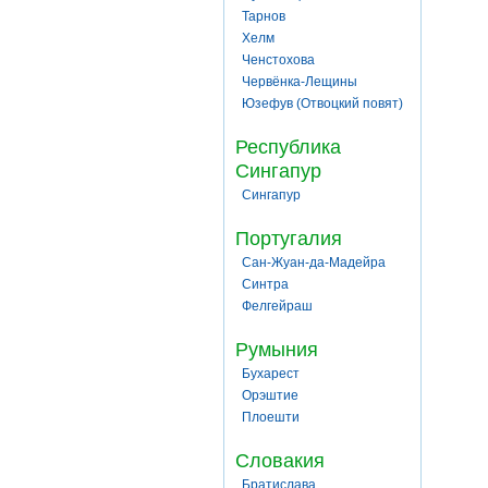
Тарнов
Хелм
Ченстохова
Червёнка-Лещины
Юзефув (Отвоцкий повят)
Республика
Сингапур
Сингапур
Португалия
Сан-Жуан-да-Мадейра
Синтра
Фелгейраш
Румыния
Бухарест
Орэштие
Плоешти
Словакия
Братислава