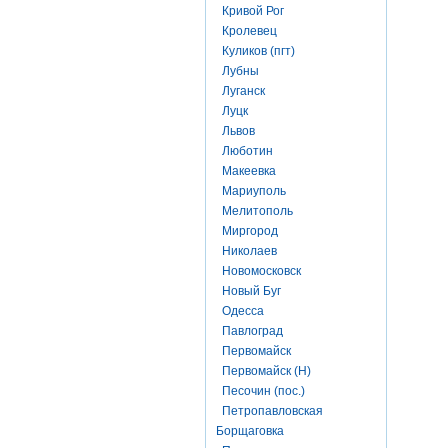
Кривой Рог
Кролевец
Куликов (пгт)
Лубны
Луганск
Луцк
Львов
Люботин
Макеевка
Мариуполь
Мелитополь
Миргород
Николаев
Новомосковск
Новый Буг
Одесса
Павлоград
Первомайск
Первомайск (Н)
Песочин (пос.)
Петропавловская
Борщаговка