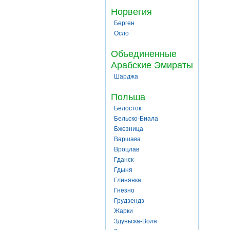
Норвегия
Берген
Осло
Объединенные
Арабские Эмираты
Шарджа
Польша
Белосток
Бельско-Биала
Бжезница
Варшава
Вроцлав
Гданск
Гдыня
Глинянка
Гнезно
Грудзендз
Жарки
Здуньска-Воля