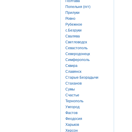
Полтава
Попельня (пгт)
Прилуки
Ровно
Рубежное
с.Безруки
Свалява
Светловодск
Севастополь
Северодонецк
Симферополь
Сквира
Славянск
Старые Безрадычи
Стаханов
Сумы
Счастье
Тернополь
Ужгород
Фастов
Феодосия
Харьков
Херсон