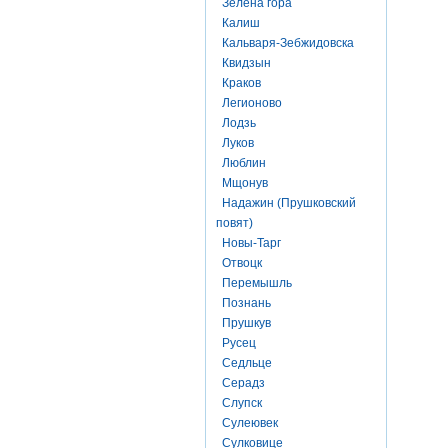
Зелена гора
Калиш
Кальваря-Зебжидовска
Квидзын
Краков
Легионово
Лодзь
Луков
Люблин
Мщонув
Надажин (Прушковский
повят)
Новы-Тарг
Отвоцк
Перемышль
Познань
Прушкув
Русец
Седльце
Серадз
Слупск
Сулеювек
Сулковице