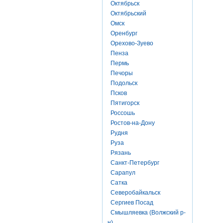
Октябрьск
Октябрьский
Омск
Оренбург
Орехово-Зуево
Пенза
Пермь
Печоры
Подольск
Псков
Пятигорск
Россошь
Ростов-на-Дону
Рудня
Руза
Рязань
Санкт-Петербург
Сарапул
Сатка
Северобайкальск
Сергиев Посад
Смышляевка (Волжский р-
н)