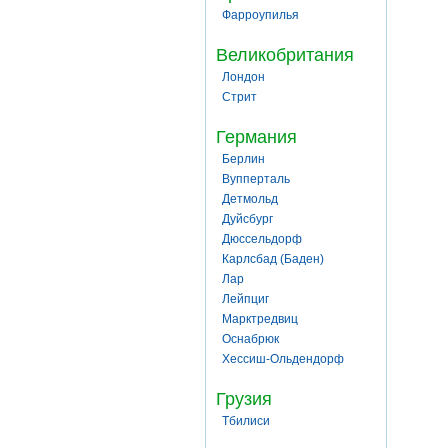
Фарроупилья
Великобритания
Лондон
Стрит
Германия
Берлин
Вупперталь
Детмольд
Дуйсбург
Дюссельдорф
Карлсбад (Баден)
Лар
Лейпциг
Марктредвиц
Оснабрюк
Хессиш-Ольдендорф
Грузия
Тбилиси