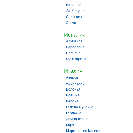
Валенсия
Ла-Корунья
Сарагоса
Эльче
Испания
Альманса
Барселона
Севилья
Фуэнхирола
Италия
Аверса
Арциньяно
Болонья
Брешиа
Верона
Галено Фуцечио
Гарласко
Домодоссола
Карэ
Маркало кон Косоне