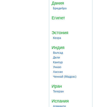
Дания
Бредебро
Египет
Эстония
Кехра
Индия
Валсад
Дели
Канпур
Уннао
Хассан
Ченнай (Мадрас)
Иран
Тегеран
Испания
Аликанте