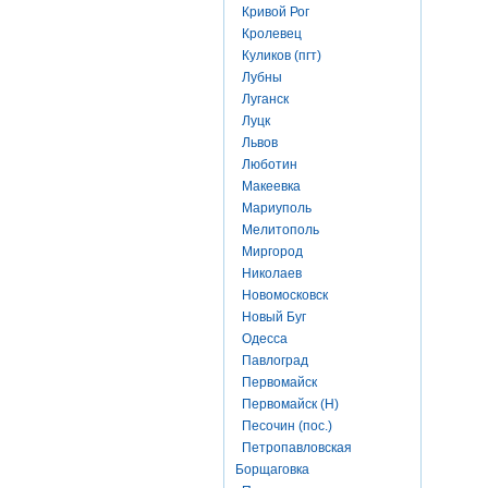
Кривой Рог
Кролевец
Куликов (пгт)
Лубны
Луганск
Луцк
Львов
Люботин
Макеевка
Мариуполь
Мелитополь
Миргород
Николаев
Новомосковск
Новый Буг
Одесса
Павлоград
Первомайск
Первомайск (Н)
Песочин (пос.)
Петропавловская
Борщаговка