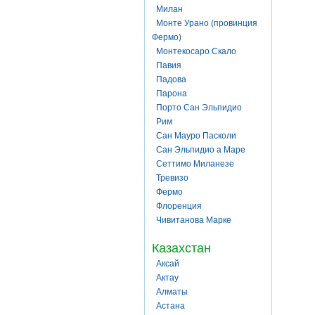
Милан
Монте Урано (провинция
Фермо)
Монтекосаро Скало
Павия
Падова
Парона
Порто Сан Эльпидио
Рим
Сан Мауро Пасколи
Сан Эльпидио а Маре
Сеттимо Миланезе
Тревизо
Фермо
Флоренция
Чивитанова Марке
Казахстан
Аксай
Актау
Алматы
Астана