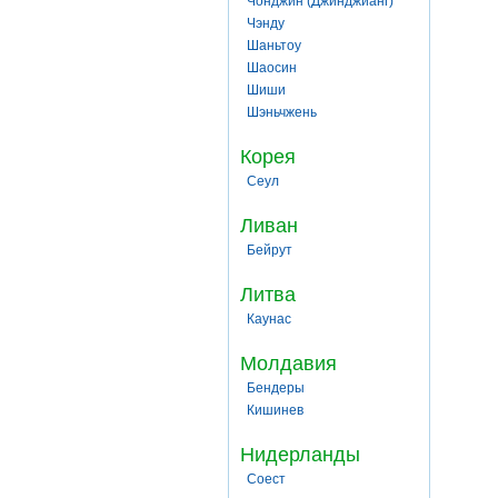
Чонджин (Джинджианг)
Чэнду
Шаньтоу
Шаосин
Шиши
Шэньчжень
Корея
Сеул
Ливан
Бейрут
Литва
Каунас
Молдавия
Бендеры
Кишинев
Нидерланды
Соест