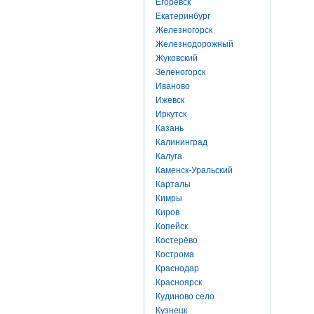
Егоревск
Екатеринбург
Железногорск
Железнодорожный
Жуковский
Зеленогорск
Иваново
Ижевск
Иркутск
Казань
Калининград
Калуга
Каменск-Уральский
Карталы
Кимры
Киров
Копейск
Костерёво
Кострома
Краснодар
Красноярск
Кудиново село
Кузнецк