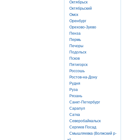
Октябрьск
Октябрьский
Омск
Оренбург
Орехово-Зуево
Пенза
Пермь
Печоры
Подольск
Псков
Пятигорск
Россошь
Ростов-на-Дону
Рудня
Руза
Рязань
Санкт-Петербург
Сарапул
Сатка
Северобайкальск
Сергиев Посад
Смышляевка (Волжский р-
н)