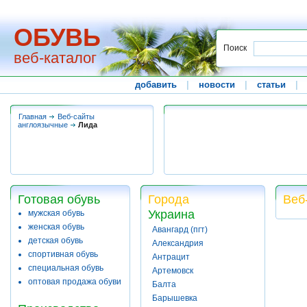
ОБУВЬ
Поиск
веб-каталог
добавить
|
новости
|
статьи
|
Главная
Веб-сайты
англоязычные
Лида
Готовая обувь
Города
Веб
Украина
мужская обувь
женская обувь
Авангард (пгт)
детская обувь
Александрия
спортивная обувь
Антрацит
специальная обувь
Артемовск
оптовая продажа обуви
Балта
Барышевка