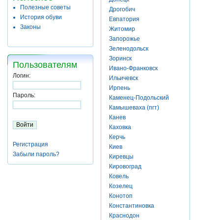
Полезные советы
Дрогобич
История обуви
Евпатория
Законы
Житомир
Запорожье
Зеленодольск
Зоринск
Пользователям
Ивано-Франковск
Логин:
Ильичевск
Ирпень
Пароль:
Каменец-Подольский
Камышеваха (пгт)
Канев
Каховка
Керчь
Регистрация
Киев
Забыли пароль?
Киревцы
Кировоград
Ковель
Козелец
Конотоп
Константиновка
Краснодон