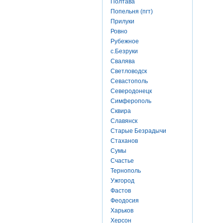
Полтава
Попельня (пгт)
Прилуки
Ровно
Рубежное
с.Безруки
Свалява
Светловодск
Севастополь
Северодонецк
Симферополь
Сквира
Славянск
Старые Безрадычи
Стаханов
Сумы
Счастье
Тернополь
Ужгород
Фастов
Феодосия
Харьков
Херсон