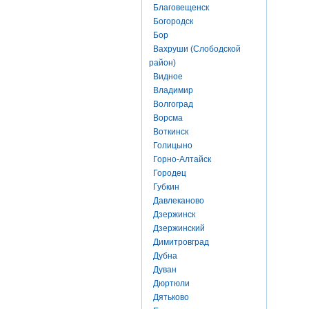
Благовещенск
Богородск
Бор
Вахруши (Слободской
район)
Видное
Владимир
Волгоград
Ворсма
Воткинск
Голицыно
Горно-Алтайск
Городец
Губкин
Давлеканово
Дзержинск
Дзержинский
Димитровград
Дубна
Дуван
Дюртюли
Дятьково