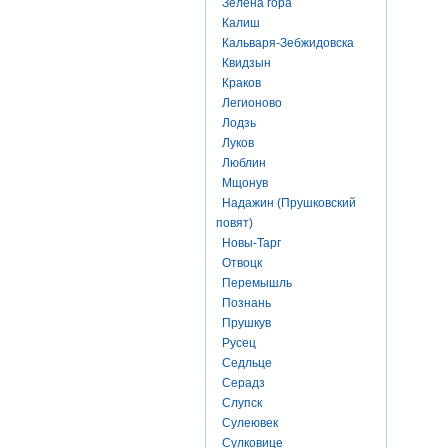
Зелена гора
Калиш
Кальваря-Зебжидовска
Квидзын
Краков
Легионово
Лодзь
Луков
Люблин
Мщонув
Надажин (Прушковский
повят)
Новы-Тарг
Отвоцк
Перемышль
Познань
Прушкув
Русец
Седльце
Серадз
Слупск
Сулеювек
Сулковице