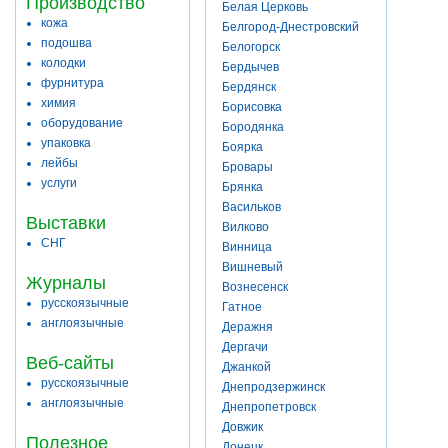
Производство
Белая Церковь
кожа
Белгород-Днестровский
подошва
Белогорск
колодки
Бердычев
фурнитура
Бердянск
химия
Борисовка
оборудование
Бородянка
упаковка
Боярка
лейбы
Бровары
услуги
Брянка
Васильков
Выставки
Вилково
СНГ
Винница
Вишневый
Журналы
Вознесенск
русскоязычные
Гатное
англоязычные
Деражня
Дергачи
Веб-сайты
Джанкой
русскоязычные
Днепродзержинск
англоязычные
Днепропетровск
Довжик
Полезное
Донецк