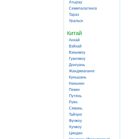
Атырау
Семипалатинск
Тараз
Уральск
Китай
Анхай
Вэйхай
Вэньчжоу
Гуанчжоу
Донгуань
Жанджиаганге
Куньшань
Наньнин
Пекин
Путянь
Руян
Сямэнь
Тайчунг
Фучжоу
Хучжоу
Циндао