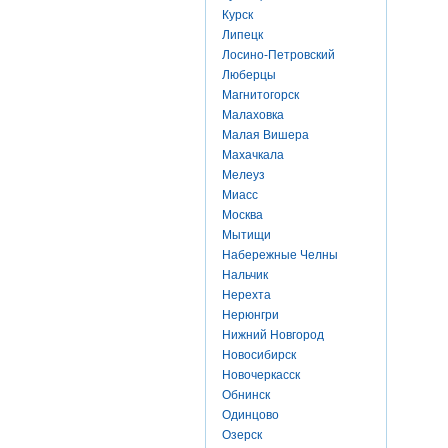
Курск
Липецк
Лосино-Петровский
Люберцы
Магнитогорск
Малаховка
Малая Вишера
Махачкала
Мелеуз
Миасс
Москва
Мытищи
Набережные Челны
Нальчик
Нерехта
Нерюнгри
Нижний Новгород
Новосибирск
Новочеркасск
Обнинск
Одинцово
Озерск