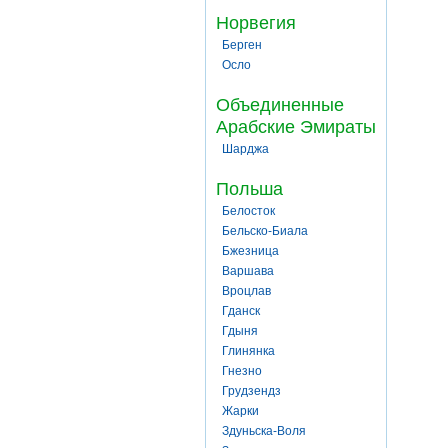
Норвегия
Берген
Осло
Объединенные
Арабские Эмираты
Шарджа
Польша
Белосток
Бельско-Биала
Бжезница
Варшава
Вроцлав
Гданск
Гдыня
Глинянка
Гнезно
Грудзендз
Жарки
Здуньска-Воля