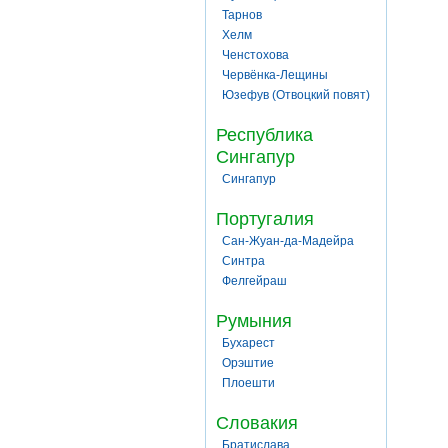
Тарнов
Хелм
Ченстохова
Червёнка-Лещины
Юзефув (Отвоцкий повят)
Республика
Сингапур
Сингапур
Португалия
Сан-Жуан-да-Мадейра
Синтра
Фелгейраш
Румыния
Бухарест
Орэштие
Плоешти
Словакия
Братислава