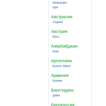
Шемордан
Шуя
Австралия
Сидней
Австрия
Вена
Азербайджан
Баку
Аргентина
Буэнос Айрес
Армения
Ереван
Бангладеш
Дакка
Белоруссия