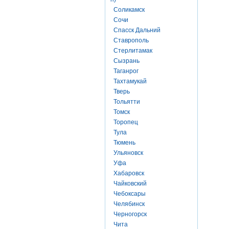
Соликамск
Сочи
Спасск Дальний
Ставрополь
Стерлитамак
Сызрань
Таганрог
Тахтамукай
Тверь
Тольятти
Томск
Торопец
Тула
Тюмень
Ульяновск
Уфа
Хабаровск
Чайковский
Чебоксары
Челябинск
Черногорск
Чита