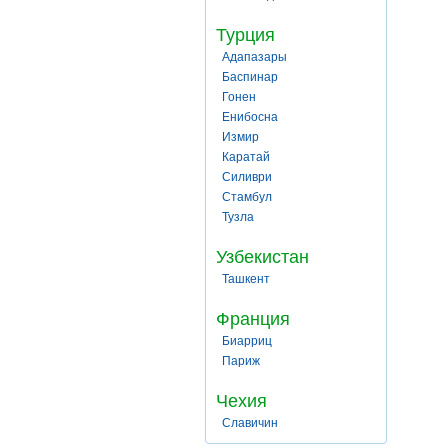
Турция
Адапазары
Баспинар
Гонен
Енибосна
Измир
Каратай
Силиври
Стамбул
Тузла
Узбекистан
Ташкент
Франция
Биарриц
Париж
Чехия
Славичин