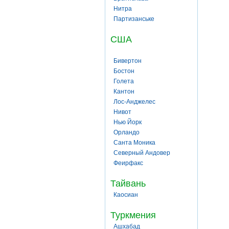
Нитра
Партизанське
США
Бивертон
Бостон
Голета
Кантон
Лос-Анджелес
Нивот
Нью Йорк
Орландо
Санта Моника
Северный Андовер
Феирфакс
Тайвань
Каосиан
Туркмения
Ашхабад