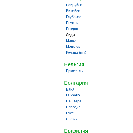
Бобруйск
Витебск
Глубокое
Гомель
Гродно
Лида
Минск
Могилев
Речица (пгт)
Бельгия
Брюссель
Болгария
Баня
Габрово
Пештера
Пловдив
Русе
София
Бразилия